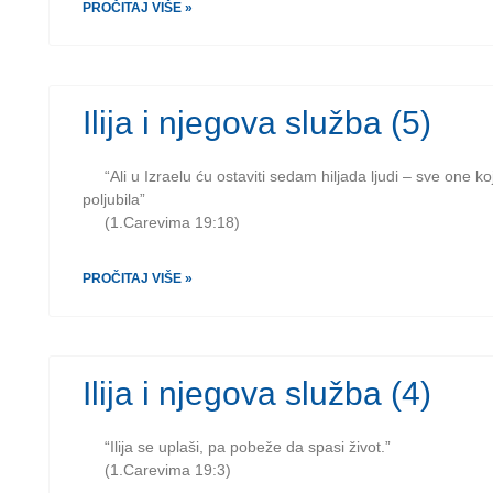
PROČITAJ VIŠE »
Ilija i njegova služba (5)
“Ali u Izraelu ću ostaviti sedam hiljada ljudi – sve one ko
poljubila”
(1.Carevima 19:18)
PROČITAJ VIŠE »
Ilija i njegova služba (4)
“Ilija se uplaši, pa pobeže da spasi život.”
(1.Carevima 19:3)