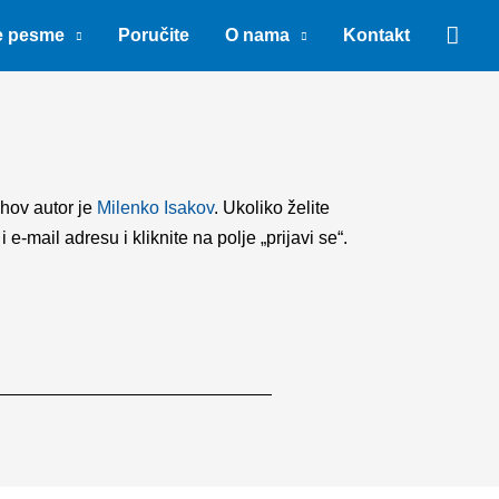
Sear
e pesme
Poručite
O nama
Kontakt
ihov autor je
Milenko Isakov
. Ukoliko želite
mail adresu i kliknite na polje „prijavi se“.