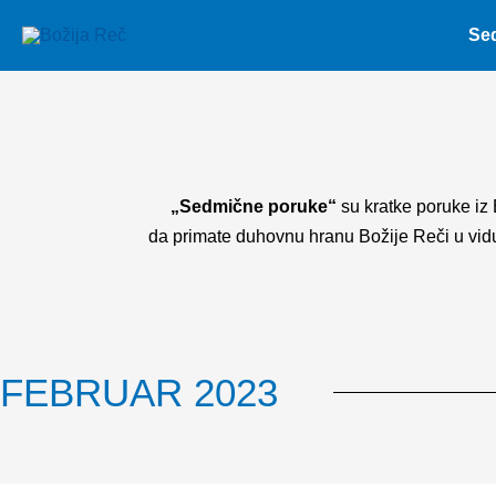
Skip
Se
to
content
„Sedmične poruke“
su kratke poruke iz 
da primate duhovnu hranu Božije Reči u vidu 
FEBRUAR 2023