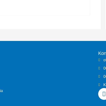
Kon
o
0
0
K
ia