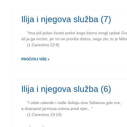
Ilija i njegova služba (7)
“Ima još jedan čovek preko koga bismo mogli upitati G
ali ja ga mrzim, jer mi ne proriče dobra, nego zlo; to je Mihe
(1.Carevima 22:8)
PROČITAJ VIŠE »
Ilija i njegova služba (6)
“I otide odande i nađe Jelisija sina Safatova gde ore,
a dvanaest jarmova volova pred njim…”
(1.Carevima 19:19)