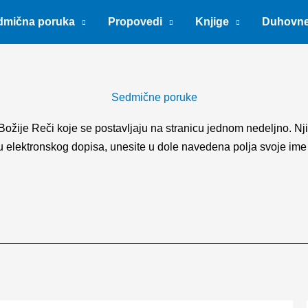
dmična poruka
Propovedi
Knjige
Duhovn
Sedmične poruke
Božije Reči koje se postavljaju na stranicu jednom nedeljno. Nj
elektronskog dopisa, unesite u dole navedena polja svoje ime i e-