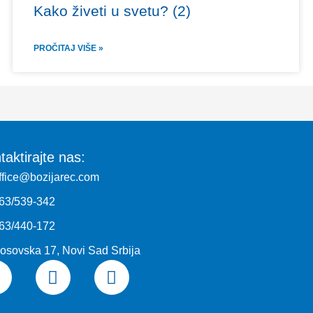
Kako živeti u svetu? (2)
PROČITAJ VIŠE »
taktirajte nas:
ffice@bozijarec.com
63/539-342
63/440-172
osovska 17, Novi Sad Srbija
F
I
Y
a
n
o
c
s
u