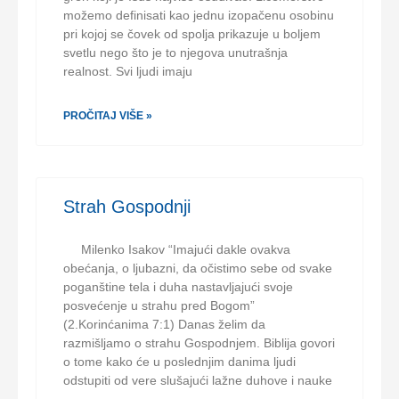
možemo definisati kao jednu izopačenu osobinu
pri kojoj se čovek od spolja prikazuje u boljem
svetlu nego što je to njegova unutrašnja
realnost. Svi ljudi imaju
PROČITAJ VIŠE »
Strah Gospodnji
Milenko Isakov “Imajući dakle ovakva
obećanja, o ljubazni, da očistimo sebe od svake
poganštine tela i duha nastavljajući svoje
posvećenje u strahu pred Bogom”
(2.Korinćanima 7:1) Danas želim da
razmišljamo o strahu Gospodnjem. Biblija govori
o tome kako će u poslednjim danima ljudi
odstupiti od vere slušajući lažne duhove i nauke