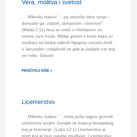
Vera, molitva i svetost
Milenko Isakov “…pa otvoriše dare svoje i
darivaše ga: zlatom, tamjanom i smirnom”
(Matej 2:11) Isus se rodio u Vitelejemu za
vreme cara Iroda. Biblija govori o tome kako su
mudraci sa istoka videvši Njegovu zvezdu došli
u Jerusalim i raspitivali se gde je judejski car koji
se rodio. Glavari
PROČITAJ VIŠE »
Licemerstvo
Milenko Isakov “…onda poče najpre govoriti
učenicima svojim: čuvajte se kvasca farisejskog
koji je licemerje” (Luka 12:1) Licemerstvo je
greh koji je Isus najviše osuđivao. Licemerstvo