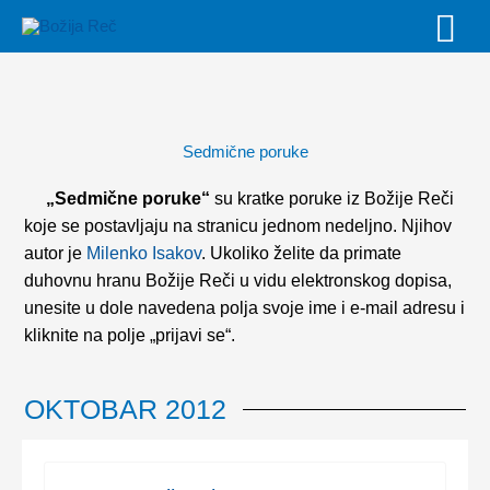
Skip
MAI
to
MEN
content
Sedmične poruke
„Sedmične poruke“
su kratke poruke iz Božije Reči
koje se postavljaju na stranicu jednom nedeljno. Njihov
autor je
Milenko Isakov
. Ukoliko želite da primate
duhovnu hranu Božije Reči u vidu elektronskog dopisa,
unesite u dole navedena polja svoje ime i e-mail adresu i
kliknite na polje „prijavi se“.
OKTOBAR 2012