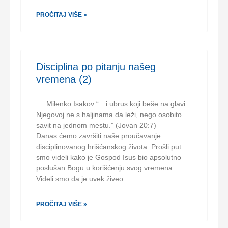
PROČITAJ VIŠE »
Disciplina po pitanju našeg
vremena (2)
Milenko Isakov “…i ubrus koji beše na glavi
Njegovoj ne s haljinama da leži, nego osobito
savit na jednom mestu.” (Jovan 20:7)
Danas ćemo završiti naše proučavanje
disciplinovanog hrišćanskog života. Prošli put
smo videli kako je Gospod Isus bio apsolutno
poslušan Bogu u korišćenju svog vremena.
Videli smo da je uvek živeo
PROČITAJ VIŠE »