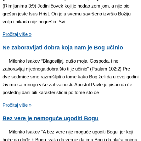
(Rimljanima 3:9) Jedini čovek koji je hodao zemljom, a nije bio
grešan jeste Isus Hrist. On je u svemu savršeno izvršio Božiju
volju i nikada nije pogrešio. Svi
Pročitaj više »
Ne zaboravljati dobra koja nam je Bog učinio
Milenko Isakov “Blagosiljaj, dušo moja, Gospoda, i ne
zaboravljaj nijednoga dobra što ti je učinio” (Psalam 102:2) Pre
dve sedmice smo razmišljali o tome kako Bog želi da u ovoj godini
živimo sa mnogo više zahvalnosti. Apostol Pavle je pisao da će
poslednji dani biti karakteristični po tome što će
Pročitaj više »
Bez vere je nemoguće ugoditi Bogu
Milenko Isakov “A bez vere nije moguće ugoditi Bogu; jer koji
hoće da dođe k Bogu, valja da veruje da ima Bog i da plaća onima