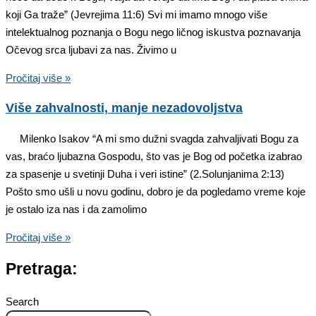
koji Ga traže” (Jevrejima 11:6) Svi mi imamo mnogo više
intelektualnog poznanja o Bogu nego ličnog iskustva poznavanja
Očevog srca ljubavi za nas. Živimo u
Pročitaj više »
Više zahvalnosti, manje nezadovoljstva
Milenko Isakov “A mi smo dužni svagda zahvaljivati Bogu za
vas, braćo ljubazna Gospodu, što vas je Bog od početka izabrao
za spasenje u svetinji Duha i veri istine” (2.Solunjanima 2:13)
Pošto smo ušli u novu godinu, dobro je da pogledamo vreme koje
je ostalo iza nas i da zamolimo
Pročitaj više »
Pretraga:
Search