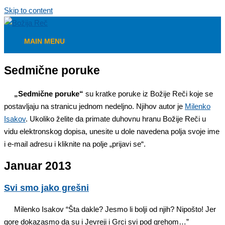
Skip to content
MAIN MENU
Sedmične poruke
„Sedmične poruke“
su kratke poruke iz Božije Reči koje se
postavljaju na stranicu jednom nedeljno. Njihov autor je
Milenko
Isakov
. Ukoliko želite da primate duhovnu hranu Božije Reči u
vidu elektronskog dopisa, unesite u dole navedena polja svoje ime
i e-mail adresu i kliknite na polje „prijavi se“.
Januar 2013
Svi smo jako grešni
Milenko Isakov “Šta dakle? Jesmo li bolji od njih? Nipošto! Jer
gore dokazasmo da su i Jevreji i Grci svi pod grehom…”