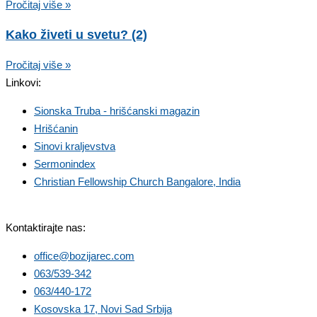
Pročitaj više »
Kako živeti u svetu? (2)
Pročitaj više »
Linkovi:
Sionska Truba - hrišćanski magazin
Hrišćanin
Sinovi kraljevstva
Sermonindex
Christian Fellowship Church Bangalore, India
Kontaktirajte nas:
office@bozijarec.com
063/539-342
063/440-172
Kosovska 17, Novi Sad Srbija