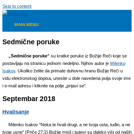
Skip to content
MAIN MENU
Sedmične poruke
„Sedmične poruke“
su kratke poruke iz Božije Reči koje se
postavljaju na stranicu jednom nedeljno. Njihov autor je
Milenko
Isakov
. Ukoliko želite da primate duhovnu hranu Božije Reči u
vidu elektronskog dopisa, unesite u dole navedena polja svoje ime
i e-mail adresu i kliknite na polje „prijavi se“.
Septembar 2018
Hvalisanje
Milenko Isakov “Neka te hvali drugi, a ne tvoja usta, tuđin, a ne
tvoje usne“ (Priče 27:2) Božije misli i putevi su daleko viši od naših