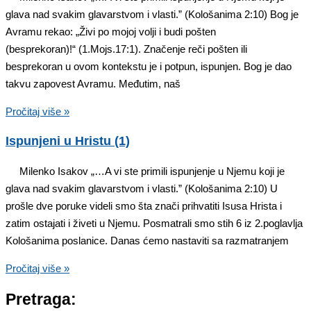
glava nad svakim glavarstvom i vlasti.” (Kološanima 2:10) Bog je
Avramu rekao: „Živi po mojoj volji i budi pošten
(besprekoran)!“ (1.Mojs.17:1). Značenje reči pošten ili
besprekoran u ovom kontekstu je i potpun, ispunjen. Bog je dao
takvu zapovest Avramu. Međutim, naš
Pročitaj više »
Ispunjeni u Hristu (1)
Milenko Isakov „…A vi ste primili ispunjenje u Njemu koji je
glava nad svakim glavarstvom i vlasti.” (Kološanima 2:10) U
prošle dve poruke videli smo šta znači prihvatiti Isusa Hrista i
zatim ostajati i živeti u Njemu. Posmatrali smo stih 6 iz 2.poglavlja
Kološanima poslanice. Danas ćemo nastaviti sa razmatranjem
Pročitaj više »
Pretraga: