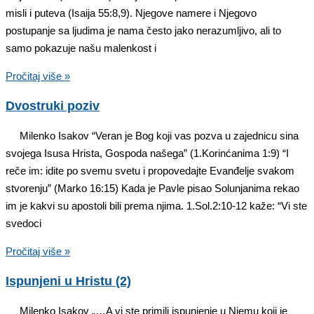
misli i puteva (Isaija 55:8,9). Njegove namere i Njegovo
postupanje sa ljudima je nama često jako nerazumljivo, ali to
samo pokazuje našu malenkost i
Pročitaj više »
Dvostruki poziv
Milenko Isakov “Veran je Bog koji vas pozva u zajednicu sina
svojega Isusa Hrista, Gospoda našega” (1.Korinćanima 1:9) “I
reče im: idite po svemu svetu i propovedajte Evanđelje svakom
stvorenju” (Marko 16:15) Kada je Pavle pisao Solunjanima rekao
im je kakvi su apostoli bili prema njima. 1.Sol.2:10-12 kaže: “Vi ste
svedoci
Pročitaj više »
Ispunjeni u Hristu (2)
Milenko Isakov „…A vi ste primili ispunjenje u Njemu koji je