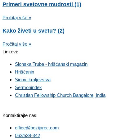
Primeri svetovne mudrosti (1)
Pročitaj više »
Kako živeti u svetu? (2)
Pročitaj više »
Linkovi:
Sionska Truba - hrišćanski magazin
Hrišćanin
Sinovi kraljevstva
Sermonindex
Christian Fellowship Church Bangalore, India
Kontaktirajte nas:
office@bozijarec.com
063/539-342