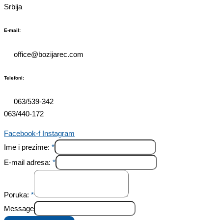
Srbija
E-mail:
office@bozijarec.com​
Telefoni:
063/539-342
063/440-172
Facebook-f
Instagram
Ime i prezime:
*
E-mail adresa:
*
Poruka:
*
Message