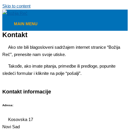
Skip to content
MAIN MENU
Kontakt
Ako ste bili blagosloveni sadržajem internet stranice “Božija
Reč”, prenesite nam svoje utiske.
Takođe, ako imate pitanja, primedbe ili predloge, popunite
sledeći formular i kliknite na polje “pošalji”.
Kontakt informacije
Adresa:
Kosovska 17
Novi Sad