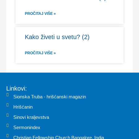
PROČITAJ VIŠE »
Kako živeti u svetu? (2)
PROČITAJ VIŠE »
Linkovi:
Sionska Truba - hrišćanski magazin
Hrišćanin
Sinovi kraljevstva
Sermonindex
Christian Fellowship Church Bangalore, India