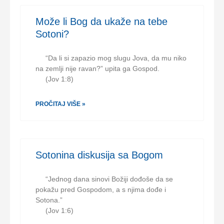
Može li Bog da ukaže na tebe
Sotoni?
“Da li si zapazio mog slugu Jova, da mu niko
na zemlji nije ravan?” upita ga Gospod.
(Jov 1:8)
PROČITAJ VIŠE »
Sotonina diskusija sa Bogom
“Jednog dana sinovi Božiji dođoše da se
pokažu pred Gospodom, a s njima dođe i
Sotona.”
(Jov 1:6)