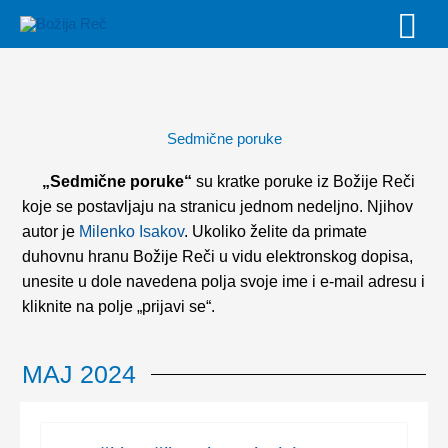
Skip
MAI
to
MEN
content
Sedmične poruke
„Sedmične poruke“
su kratke poruke iz Božije Reči
koje se postavljaju na stranicu jednom nedeljno. Njihov
autor je
Milenko Isakov
. Ukoliko želite da primate
duhovnu hranu Božije Reči u vidu elektronskog dopisa,
unesite u dole navedena polja svoje ime i e-mail adresu i
kliknite na polje „prijavi se“.
MAJ 2024