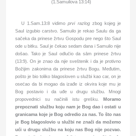
(1.Samuilova 13:14)
U 1.Sam.13:8 vidimo
prvi razlog
zbog kojeg je
Saul izgubio carstvo. Samuilo je rekao Saulu da ga
sačeka da prinese žrtvu Gospodu pre nego što Saul
ode u bitku. Saul je čekao sedam dana i Samuilo nije
došao. Tako je Saul odlučio da sâm prinese žrtvu
(13:9). On je znao da
nije
sveštenik i da je protivno
Božijim zakonima da prinese žrtvu Bogu. Međutim,
pošto je bio toliko blagosloven u službi kao car, on je
osećao da bi mogao da izađe iz okvira koje mu je
Bog postavio i da uđe u drugu službu. Mnogi
propovednici su načinili istu grešku.
Moramo
prepoznati službu koju nam je Bog dao i ostati u
granicama koje je Bog odredio za nas. To što nas
je Bog blagoslovio u službi ne znači da možemo
ući u drugu službu na koju nas Bog nije pozvao.