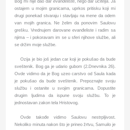
Bog mi nije dao dar
evanđeliste
, nego dar
učitelja
. Ja
ostajem u mojim granicama, uprkos pritisku koji mi
drugi ponekad stvaraju i stavljaju na mene da odem
van mojih granica. Ne želim da ponovim Saulovu
grešku. Vrednujem darovane evanđeliste i radim sa
njima – i pokoravam im se u sferi njihove službe, ali
se držim moje službe.
Ozija je bio još jedan car koji je pokušao da bude
sveštenik. Bog ga je udario gubom (2.Dnevnika 26).
Ovde vidimo da je Bog uzeo carstvo od Saula kada
je pokušao da bude sveštenik. Prepoznajte svoju
službu i ostanite u svojim granicama. Dopustite
drugim ljudima da ispune svoju službu. To je
jednostavan zakon tela Hristovog.
Ovde takođe vidimo Saulovu nestrpljivost.
Nekoliko minuta nakon što je prineo žrtvu, Samuilo je