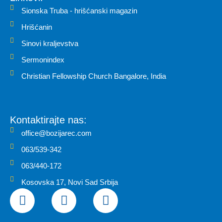
Sionska Truba - hrišćanski magazin
Hrišćanin
Sinovi kraljevstva
Sermonindex
Christian Fellowship Church Bangalore, India
Kontaktirajte nas:
office@bozijarec.com
063/539-342
063/440-172
Kosovska 17, Novi Sad Srbija
F
I
Y
a
n
o
c
s
u