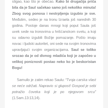
stigao, kao što je obećao.
Kako bi drugačija priča
bila da je Saul sačekao samo još nekoliko minuta!
Zbog svog ponosa i nestrpljenja izgubio je sve.
Međutim, sedeo je na tronu Izraela još narednih 30
godina. Postoje danas mnogi koji poput Saula još
uvek sede na tronovima u hrišćanskom svetu, a koji
su odavno izgubili Božije pomazanje. Pošto imaju
novac i ljudski autoritet, oni sede na svojim tronovima
upravljajući svojim organizacijama.
Saul se toliko
srozao da je od divnog mladića koji je započeo u
velikoj poniznosti postao neko ko je beskoristan
Bogu!
Samuilo je zatim rekao Saulu:
“Tvoja carska vlast
se neće održati. Napravio si glupost! Gospod je sebi
potražio čoveka koji je po njegovom srcu”
(1.Sam.13:13,14).