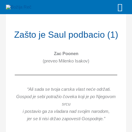
Skip
MAI
to
MEN
content
Zašto je Saul podbacio (1)
Zac Poonen
(preveo Milenko Isakov)
“Ali sada se tvoja carska vlast neće održati.
Gospod je sebi potražio čoveka koji je po Njegovom
srcu
i postavio ga za vladara nad svojim narodom,
jer se ti nisi držao zapovesti Gospodnje.”