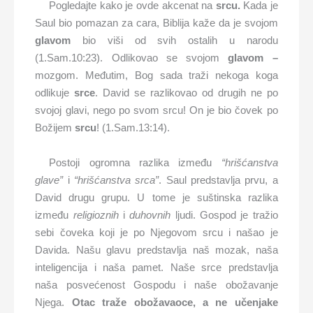
Pogledajte kako je ovde akcenat na
srcu.
Kada je
Saul bio pomazan za cara, Biblija kaže da je svojom
glavom
bio viši od svih ostalih u narodu
(1.Sam.10:23). Odlikovao se svojom
glavom –
mozgom. Međutim, Bog sada traži nekoga koga
odlikuje
srce
. David se razlikovao od drugih ne po
svojoj glavi, nego po svom srcu! On je bio čovek po
Božijem
srcu
! (1.Sam.13:14).
Postoji ogromna razlika između
“hrišćanstva
glave”
i
“hrišćanstva srca”
. Saul predstavlja prvu, a
David drugu grupu. U tome je suštinska razlika
između
religioznih
i
duhovnih
ljudi. Gospod je tražio
sebi čoveka koji je po Njegovom srcu i našao je
Davida. Našu glavu predstavlja naš mozak, naša
inteligencija i naša pamet. Naše srce predstavlja
naša posvećenost Gospodu i naše obožavanje
Njega.
Otac traže obožavaoce, a ne učenjake