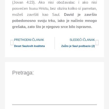
(Jovan 4:23). Ako nisi obožavalac i ako nisi
posvećen Isusu Hristu, bez obzira koliko si pametan,
možeš završiti kao Saul.
David je završio
pobedonosno svoju trku, iako je načinio mnogo
grešaka, zato što je njegovo srce bilo ispravno.
Prev
Nex
PRETHODNI ČLANAK
SLEDEĆI ČLANAK
Deset Saulovih kvaliteta
Zašto je Saul podbacio (2)
Pretraga: