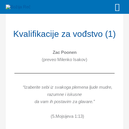
Skip
MAI
to
MEN
content
Kvalifikacije za vođstvo (1)
Zac Poonen
(preveo Milenko Isakov)
“Izaberite sebi iz svakoga plemena ljude mudre,
razumne i iskusne
da vam ih postavim za glavare.”
(5.Mojsijeva 1:13)