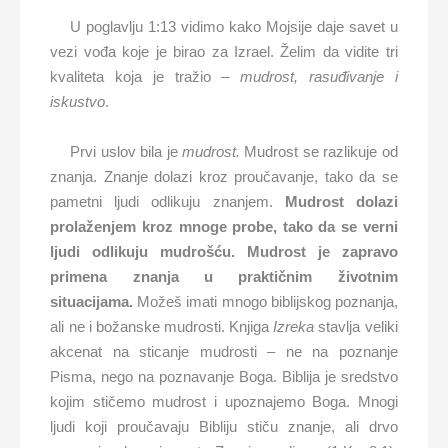
U poglavlju 1:13 vidimo kako Mojsije daje savet u
vezi vođa koje je birao za Izrael. Želim da vidite tri
kvaliteta koja je tražio –
mudrost, rasuđivanje i
iskustvo
.
Prvi uslov bila je
mudrost.
Mudrost se razlikuje od
znanja. Znanje dolazi kroz proučavanje, tako da se
pametni ljudi odlikuju znanjem.
Mudrost dolazi
prolaženjem kroz mnoge probe, tako da se verni
ljudi odlikuju mudrošću. Mudrost je zapravo
primena znanja u praktičnim životnim
situacijama.
Možeš imati mnogo biblijskog poznanja,
ali ne i božanske mudrosti. Knjiga
Izreka
stavlja veliki
akcenat na sticanje mudrosti – ne na poznanje
Pisma, nego na poznavanje Boga. Biblija je sredstvo
kojim stičemo mudrost i upoznajemo Boga. Mnogi
ljudi koji proučavaju Bibliju stiču znanje, ali drvo