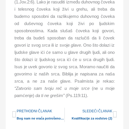
(1.Jov.2:6). Lako je rasuditi između duhovnog čoveka
i telesnog čoveka koji živi u grehu, ali treba da
budemo sposobni da razlikujemo duhovnog čoveka
od duševnog čoveka koji živi po ljudskim
sposobnostima. Kada slušaš čoveka koji govori,
treba da budeš sposoban da razlučiš da li čovek
govori iz svog
srca
ili iz svoje
glave.
Ono što dolazi iz
ljudske glave ići će samo u glave drugih ljudi, ali ono
što dolazi iz ljudskog srca ići će u srca drugih ljudi.
Isus je uvek govorio iz svog srca. Moramo naučiti da
govorimo iz naših srca. Biblija je napisana za naša
srca,
a ne za naše glave. Psalmista je rekao:
“Zatvorio sam tvoju reč u moje srce
(ne u moje
pamćenje)
da ti ne grešim”
(Ps.119:11).
Prev
Nex
PRETHODNI ČLANAK
SLEDEĆI ČLANAK
Bog nam ne vraća potrošeno vreme
Kvalifikacije za vođstvo (2)