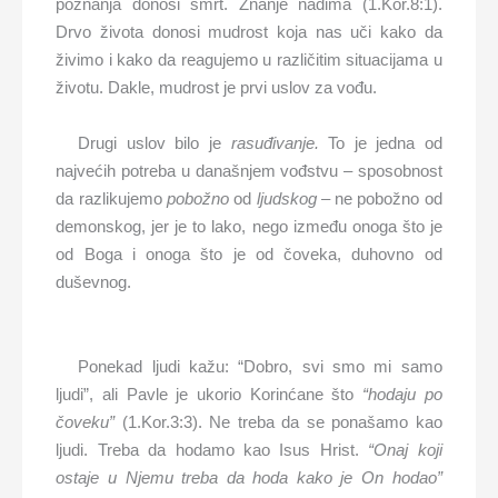
poznanja donosi smrt. Znanje nadima (1.Kor.8:1).
Drvo života donosi mudrost koja nas uči kako da
živimo i kako da reagujemo u različitim situacijama u
životu. Dakle, mudrost je prvi uslov za vođu.
Drugi uslov bilo je
rasuđivanje.
To je jedna od
najvećih potreba u današnjem vođstvu – sposobnost
da razlikujemo
pobožno
od
ljudskog –
ne pobožno od
demonskog, jer je to lako, nego između onoga što je
od Boga i onoga što je od čoveka, duhovno od
duševnog.
Ponekad ljudi kažu: “Dobro, svi smo mi samo
ljudi”, ali Pavle je ukorio Korinćane što
“hodaju po
čoveku”
(1.Kor.3:3). Ne treba da se ponašamo kao
ljudi. Treba da hodamo kao Isus Hrist.
“Onaj koji
ostaje u Njemu treba da hoda kako je On hodao”