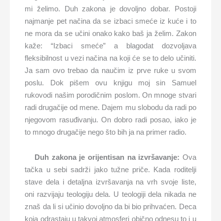
mi želimo. Duh zakona je dovoljno dobar. Postoji
najmanje pet načina da se izbaci smeće iz kuće i to
ne mora da se učini onako kako baš ja želim. Zakon
kaže: “Izbaci smeće” a blagodat dozvoljava
fleksibilnost u vezi načina na koji će se to delo učiniti.
Ja sam ovo trebao da naučim iz prve ruke u svom
poslu. Dok pišem ovu knjigu moj sin Samuel
rukovodi našim porodičnim poslom. On mnoge stvari
radi drugačije od mene. Dajem mu slobodu da radi po
njegovom rasuđivanju. On dobro radi posao, iako je
to mnogo drugačije nego što bih ja na primer radio.
Duh zakona je orijentisan na izvršavanje:
Ova
tačka u sebi sadrži jako tužne priče. Kada roditelji
stave dela i detaljna izvršavanja na vrh svoje liste,
oni razvijaju teologiju dela. U teologiji dela nikada ne
znaš da li si učinio dovoljno da bi bio prihvaćen. Deca
koja odrastaju u takvoj atmosferi obično odnesu to i u