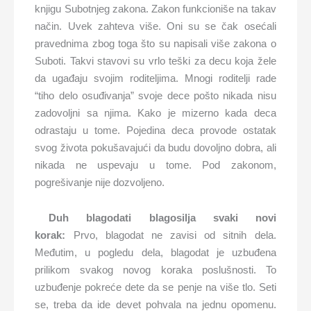
knjigu Subotnjeg zakona. Zakon funkcioniše na takav
način. Uvek zahteva više. Oni su se čak osećali
pravednima zbog toga što su napisali više zakona o
Suboti. Takvi stavovi su vrlo teški za decu koja žele
da ugađaju svojim roditeljima. Mnogi roditelji rade
“tiho delo osuđivanja” svoje dece pošto nikada nisu
zadovoljni sa njima. Kako je mizerno kada deca
odrastaju u tome. Pojedina deca provode ostatak
svog života pokušavajući da budu dovoljno dobra, ali
nikada ne uspevaju u tome. Pod zakonom,
pogrešivanje nije dozvoljeno.
Duh blagodati blagosilja svaki novi
korak:
Prvo, blagodat ne zavisi od sitnih dela.
Međutim, u pogledu dela, blagodat je uzbuđena
prilikom svakog novog koraka poslušnosti. To
uzbuđenje pokreće dete da se penje na više tlo. Seti
se, treba da ide devet pohvala na jednu opomenu.