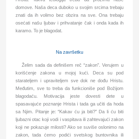
domove. Naša deca duboko u svojim srcima trebaju
znati da ih volimo bez obzira na sve. Ona trebaju
osećati našu ljubav i prihvatanje čak i onda kada ih
karamo. To je blagodat.
Na završetku
Želim sada da definišem reč “zakon”. Verujem u
korišćenje zakona u mojoj kući. Deca su pod
starateljem i upraviteljem sve dok ne dođu Hristu.
Međutim, sve to treba da funkcioniše pod Božijom
blagodaću. Motivacija jeste dovesti dete u
spasavajuće poznanje Hrista i tada ga učiti da hoda
sa Njim. Pitanje je: “Kakav ću ja biti?” Da li ću biti
ljubazni otac koji vodi i vaspitava ili zahtevajući zakon
koji ne pokazuje milosti? Ako se suviše oslonimo na
zakon, tada ćemo podići svetskog buntovnika ili