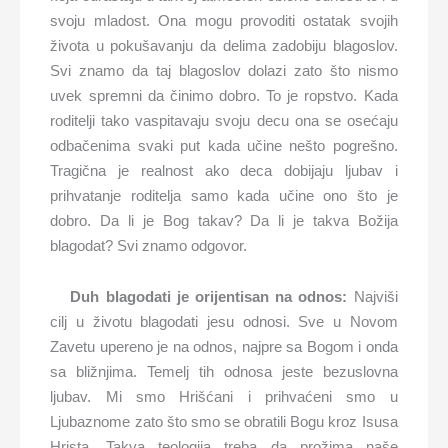
svoju mladost. Ona mogu provoditi ostatak svojih
života u pokušavanju da delima zadobiju blagoslov.
Svi znamo da taj blagoslov dolazi zato što nismo
uvek spremni da činimo dobro. To je ropstvo. Kada
roditelji tako vaspitavaju svoju decu ona se osećaju
odbačenima svaki put kada učine nešto pogrešno.
Tragična je realnost ako deca dobijaju ljubav i
prihvatanje roditelja samo kada učine ono što je
dobro. Da li je Bog takav? Da li je takva Božija
blagodat? Svi znamo odgovor.
Duh blagodati je orijentisan na odnos:
Najviši
cilj u životu blagodati jesu odnosi. Sve u Novom
Zavetu upereno je na odnos, najpre sa Bogom i onda
sa bližnjima. Temelj tih odnosa jeste bezuslovna
ljubav. Mi smo Hrišćani i prihvaćeni smo u
Ljubaznome zato što smo se obratili Bogu kroz Isusa
Hrista. Takva teologija treba da prožima naše