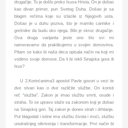
drugačije. To je došlo preko Isusa Hrista. On je došao
kao divan primer, pun Svetog Duha. Došao je sa
blagim rečima koje su izlazile iz Njegovih usta.
Došao je u duhu poziva, što je mamilo carinike i
grešnike da budu oko njega. Bilo je skroz drugačije.
Ova druga varijanta jeste ono što svi mi
nameravamo da praktikujemo u svojim domovima.
Pitam se kako bi naša deca opisala način na koji mi
vodimo svoje domove. Da li bi rekli Sinajska gora ili
Isus?
U 2.Korinćanima3 apostol Pavle govori u vezi te
dve stvari kao o dve različite službe. On koristi
reč “služba”. Zakon je imao službu smrti, osude i
straha. To se upravo slaže sa zakonom koji je došao
na Sinajskoj gori. Taj zakon je doneo strah i drhtanje.
Put blagodati i istine ima službu života i moći, službu
unutrašnjeg otkrivenja i transformacije. Prvi način bi