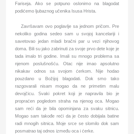
Fariseja. Ako se potpuno oslonimo na blagodat
podićemo ljubaznog učenika Isusa Hrista.
Završavam ovo poglavlje sa jednom pričom. Pre
nekoliko godina sedeo sam u svojoj kancelariji i
savetovao jedan mladi bračni par u vezi njihovog
doma. Bili su jako zabrinuti za svoje prvo dete koje je
tada imalo tri godine. Imali su mnogo problema sa
njenom poslušnošću. Otac nije imao apsolutno
nikakav odnos sa svojom ćerkom. Nije hodao
pouzdano u Božijoj blagodati. Dok smo tako
razgovarali nisam mogao da ne primetim malu
devojčicu. Svaki pokret koji je napravila bio je
propraćen pogledom straha na njenog oca. Mogao
sam reći da je bila opominjana za svaku sitnicu.
Mogao sam takođe reći da je često dobijala batine
radi mnogih sitnica. Moje srce se slomilo dok sam
posmatrao taj odnos između oca i ćerke.