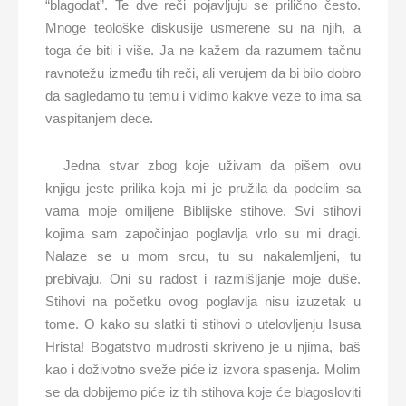
“blagodat”. Te dve reči pojavljuju se prilično često.
Mnoge teološke diskusije usmerene su na njih, a
toga će biti i više. Ja ne kažem da razumem tačnu
ravnotežu između tih reči, ali verujem da bi bilo dobro
da sagledamo tu temu i vidimo kakve veze to ima sa
vaspitanjem dece.
Jedna stvar zbog koje uživam da pišem ovu
knjigu jeste prilika koja mi je pružila da podelim sa
vama moje omiljene Biblijske stihove. Svi stihovi
kojima sam započinjao poglavlja vrlo su mi dragi.
Nalaze se u mom srcu, tu su nakalemljeni, tu
prebivaju. Oni su radost i razmišljanje moje duše.
Stihovi na početku ovog poglavlja nisu izuzetak u
tome. O kako su slatki ti stihovi o utelovljenju Isusa
Hrista! Bogatstvo mudrosti skriveno je u njima, baš
kao i doživotno sveže piće iz izvora spasenja. Molim
se da dobijemo piće iz tih stihova koje će blagosloviti