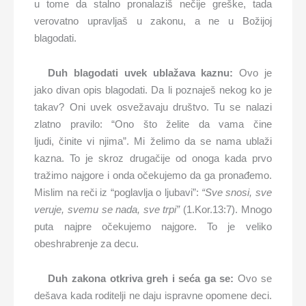
u tome da stalno pronalaziš nečije greške, tada
verovatno upravljaš u zakonu, a ne u Božijoj
blagodati.
Duh blagodati uvek ublažava kaznu:
Ovo je
jako divan opis blagodati. Da li poznaješ nekog ko je
takav? Oni uvek osvežavaju društvo. Tu se nalazi
zlatno pravilo: “Ono što želite da vama čine
ljudi, činite vi njima”. Mi želimo da se nama ublaži
kazna. To je skroz drugačije od onoga kada prvo
tražimo najgore i onda očekujemo da ga pronađemo.
Mislim na reči iz “poglavlja o ljubavi”:
“Sve snosi, sve
veruje, svemu se nada, sve trpi”
(1.Kor.13:7). Mnogo
puta najpre očekujemo najgore. To je veliko
obeshrabrenje za decu.
Duh zakona otkriva greh i se
ć
a ga se:
Ovo se
dešava kada roditelji ne daju ispravne opomene deci.