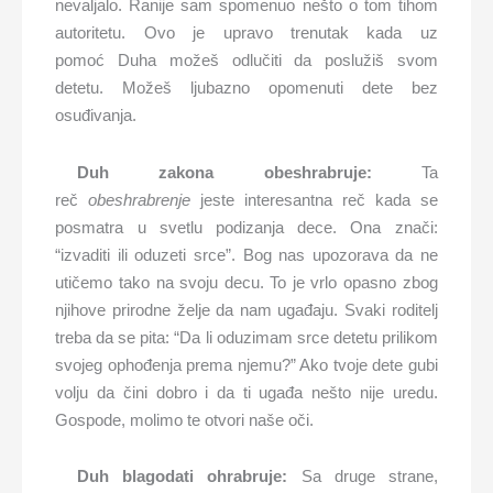
nevaljalo. Ranije sam spomenuo nešto o tom tihom
autoritetu. Ovo je upravo trenutak kada uz
pomoć Duha možeš odlučiti da poslužiš svom
detetu. Možeš ljubazno opomenuti dete bez
osuđivanja.
Duh zakona obeshrabruje:
Ta
reč
obeshrabrenje
jeste interesantna reč kada se
posmatra u svetlu podizanja dece. Ona znači:
“izvaditi ili oduzeti srce”. Bog nas upozorava da ne
utičemo tako na svoju decu. To je vrlo opasno zbog
njihove prirodne želje da nam ugađaju. Svaki roditelj
treba da se pita: “Da li oduzimam srce detetu prilikom
svojeg ophođenja prema njemu?” Ako tvoje dete gubi
volju da čini dobro i da ti ugađa nešto nije uredu.
Gospode, molimo te otvori naše oči.
Duh blagodati ohrabruje:
Sa druge strane,