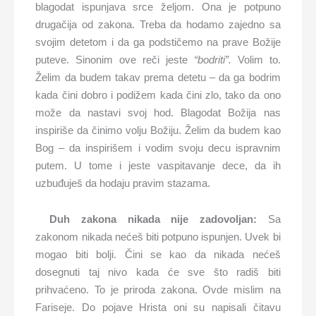
blagodat ispunjava srce željom. Ona je potpuno
drugačija od zakona. Treba da hodamo zajedno sa
svojim detetom i da ga podstičemo na prave Božije
puteve. Sinonim ove reči jeste
“bodriti”.
Volim to.
Želim da budem takav prema detetu – da ga bodrim
kada čini dobro i podižem kada čini zlo, tako da ono
može da nastavi svoj hod. Blagodat Božija nas
inspiriše da činimo volju Božiju. Želim da budem kao
Bog – da inspirišem i vodim svoju decu ispravnim
putem. U tome i jeste vaspitavanje dece, da ih
uzbuđuješ da hodaju pravim stazama.
Duh zakona nikada nije zadovoljan:
Sa
zakonom nikada nećeš biti potpuno ispunjen. Uvek bi
mogao biti bolji. Čini se kao da nikada nećeš
dosegnuti taj nivo kada će sve što radiš biti
prihvaćeno. To je priroda zakona. Ovde mislim na
Fariseje. Do pojave Hrista oni su napisali čitavu