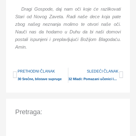
Dragi Gospode, daj nam oči koje će razlikovati
Stari od Novog Zaveta. Radi naše dece koja pate
zbog našeg neznanja molimo te otvori naše oči.
Nauči nas da hodamo u Duhu da bi naši domovi
postali ispunjeni i preplavljujući Božijom Blagodaću.
Amin.
Prev
Nex
PRETHODNI ČLANAK
SLEDEĆI ČLANAK
30 Srećne, blistave supruge
32 Mladi: Pomazani učenici Isusa Hrista
Pretraga: