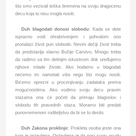
što smo vezivali teška bremena na svoju dragocenu
decu koja to nisu mogla nositi.
Duh blagodati donosi slobodu:
Kada se dete
ispravno vodi ohrabrivenjem i pohvalom ono
pronalazi život pun slobode. Nevini dečiji život treba
da predstavlja slavno Božije Carstvo. Mnogo treba
da radimo sa tim detinjim iskustvom dok uređujemo
njihove mlade živote. Ako hodamo u blagodati
nećemo im nametati više nego što mogu nositi.
Bićemo oprezni u procenjivanju zadataka prema
mogućnostima. Ako vodimo svoju decu pravim
stazama ona će početi da primaju blagoslov i
slobodu tih pravednih staza. Moramo biti predati
punovremenom roditeljstvu da bi se to desilo.
Duh Zakona proklinje:
Prokleta osoba jeste ona
koja je ostavljena. Ostavljena je da nosi svoju osudu