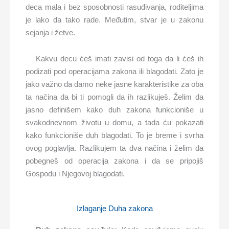
deca mala i bez sposobnosti rasuđivanja, roditeljima
je lako da tako rade. Međutim, stvar je u zakonu
sejanja i žetve.
Kakvu decu ćeš imati zavisi od toga da li ćeš ih
podizati pod operacijama zakona ili blagodati. Zato je
jako važno da damo neke jasne karakteristike za oba
ta načina da bi ti pomogli da ih razlikuješ. Želim da
jasno definišem kako duh zakona funkcioniše u
svakodnevnom životu u domu, a tada ću pokazati
kako funkcioniše duh blagodati. To je breme i svrha
ovog poglavlja. Razlikujem ta dva načina i želim da
pobegneš od operacija zakona i da se pripojiš
Gospodu i Njegovoj blagodati.
Izlaganje Duha zakona