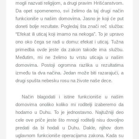
mogli nazvati religijom, a drugi pravim Hrišćanstvom.
Da opet spomenemo, svi želimo da taj drugi način
funkcioniše u našim domovima. Jasno je koji će put
doneti bolje rezultate. Pogledaj šta znači reč služba:
“Efekat ili uticaj koji imamo na nekoga”. To je upravo
ono oko čega se radi u domu: efekat i uticaj. Tužna
primedba ovde jeste da zakon takođe ima službu.
Međutim, mi ne želimo tu vrstu uticaja u našim
domovima. Postoji ogromna razlika u rezultatima
između ta dva načina. Jedan može biti razarajući, a
drugi spušta nebesku rosu na živote naše dece.
Način blagodati i istine funkcioniše u našim
domovima onoliko koliko mi roditelji izaberemo da
hodamo u Duhu. To je jednostavno. Najtužniji deo
cele ove priče jeste što mnogi roditelji nisu dovoljno
predati da bi hodali u Duhu. Dakle, njihov dom
uglavnom funkcioniše operacijama zakona. Kada su