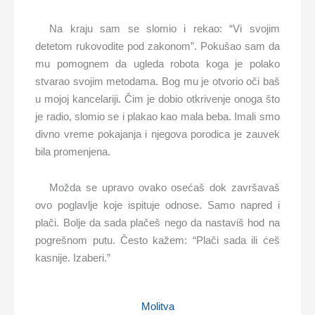
Na kraju sam se slomio i rekao: “Vi svojim
detetom rukovodite pod zakonom”. Pokušao sam da
mu pomognem da ugleda robota koga je polako
stvarao svojim metodama. Bog mu je otvorio oči baš
u mojoj kancelariji. Čim je dobio otkrivenje onoga što
je radio, slomio se i plakao kao mala beba. Imali smo
divno vreme pokajanja i njegova porodica je zauvek
bila promenjena.
Možda se upravo ovako osećaš dok završavaš
ovo poglavlje koje ispituje odnose. Samo napred i
plači. Bolje da sada plačeš nego da nastaviš hod na
pogrešnom putu. Često kažem: “Plači sada ili ćeš
kasnije. Izaberi.”
Molitva