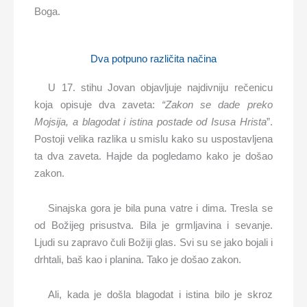
Boga.
Dva potpuno različita načina
U 17. stihu Jovan objavljuje najdivniju rečenicu
koja opisuje dva zaveta:
“Zakon se dade preko
Mojsija, a blagodat i istina postade od Isusa Hrista
”.
Postoji velika razlika u smislu kako su uspostavljena
ta dva zaveta. Hajde da pogledamo kako je došao
zakon.
Sinajska gora je bila puna vatre i dima. Tresla se
od Božijeg prisustva. Bila je grmljavina i sevanje.
Ljudi su zapravo čuli Božiji glas. Svi su se jako bojali i
drhtali, baš kao i planina. Tako je došao zakon.
Ali, kada je došla blagodat i istina bilo je skroz