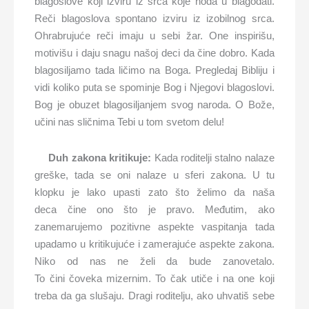
blagoslove koji izviru iz srca koje hoda u blagodati.
Reči blagoslova spontano izviru iz izobilnog srca.
Ohrabrujuće reči imaju u sebi žar. One inspirišu,
motivišu i daju snagu našoj deci da čine dobro. Kada
blagosiljamo tada ličimo na Boga. Pregledaj Bibliju i
vidi koliko puta se spominje Bog i Njegovi blagoslovi.
Bog je obuzet blagosiljanjem svog naroda. O Bože,
učini nas sličnima Tebi u tom svetom delu!
Duh zakona kritikuje:
Kada roditelji stalno nalaze
greške, tada se oni nalaze u sferi zakona. U tu
klopku je lako upasti zato što želimo da naša
deca čine ono što je pravo. Međutim, ako
zanemarujemo pozitivne aspekte vaspitanja tada
upadamo u kritikujuće i zamerajuće aspekte zakona.
Niko od nas ne želi da bude zanovetalo.
To čini čoveka mizernim. To čak utiče i na one koji
treba da ga slušaju. Dragi roditelju, ako uhvatiš sebe