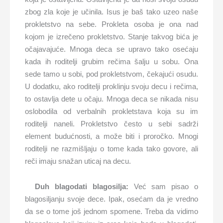
zbog zla koje je učinila. Isus je baš tako uzeo naše
prokletstvo na sebe. Prokleta osoba je ona nad
kojom je izrečeno prokletstvo. Stanje takvog bića je
očajavajuće. Mnoga deca se upravo tako osećaju
kada ih roditelji grubim rečima šalju u sobu. Ona
sede tamo u sobi, pod prokletstvom, čekajući osudu.
U dodatku, ako roditelji proklinju svoju decu i rečima,
to ostavlja dete u očaju. Mnoga deca se nikada nisu
oslobodila od verbalnih prokletstava koja su im
roditelji naneli. Prokletstvo često u sebi sadrži
element budućnosti, a može biti i proročko. Mnogi
roditelji ne razmišljaju o tome kada tako govore, ali
reči imaju snažan uticaj na decu.
Duh blagodati blagosilja:
Već sam pisao o
blagosiljanju svoje dece. Ipak, osećam da je vredno
da se o tome još jednom spomene. Treba da vidimo