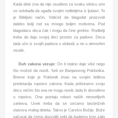
Kada dete zna da nije osuđeno za svaku sitnicu ono
se oslobađa da ugađa svojim roditeljima iz ljubavi. To
je Biblijski način. Vidićeš da blagodat proizvodi
daleko bolji rod sa mnogo boljim motivima. Pod
blagodaću deca čak i mogu da čine greške. Roditelji
treba da daju svojoj deci prostor za padove. Deca
tada uče iz svojih padova u slobodi, a ne u atmosferi
osude.
Duh zakona vezuje:
On ti stalno daje više nego
što možeš da nosiš. Seti se Banjanovog Poklonika.
Breme koje je Poklonik imao na svojim leđima
predstavlja ropstvo zakona. Kada pritiskamo svoju
decu nečim što ona ne mogu nositi, tada ih dovodimo
u ropstvo. Ona postaju robovi naših neosetljivih
zahteva. Uvek treba da se sećamo bezbrižnih
stavova malog deteta. Takvo je Carstvo Božije. Bože
sačuvaj da ćemo dozvoliti sebi da budemo krivi zato