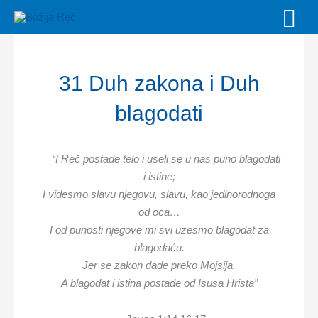
Skip
MAI
to
MEN
content
31 Duh zakona i Duh
blagodati
“I Re
č
postade telo i useli se u nas puno blagodati
i istine;
I videsmo slavu njegovu, slavu, kao jedinorodnoga
od oca…
I od punosti njegove mi svi uzesmo blagodat za
blagoda
ć
u.
Jer se zakon dade preko Mojsija,
A blagodat i istina postade od Isusa Hrista”