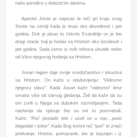
naše porodice u dolazećim danima.
Apostol Jovan je napisao te reči pri kraju svog
života na zemlji kada je imao oko devedeset i pet
godina. Dok je pisao to četvrto Evanđelje on je bio
dragi starac koji je hodao sa Hristom oko šezdeset i
pet godina. Sada ćemo iz ovih stihova uhvatiti nešto
od izliva njegovog hodanja sa Hristom.
Jovan najpre daje svoje svedočanstvo i iskustva
sa Hristom. On kaže u oduševljenju:
“Videsmo
njegovu slavu”.
Kada Jovan kaže “videsmo” time
smatra više od sâmog gledanja. Želi da kaže da su
oni zurili u Njega sa dubokim razmišljanjem. Tada
nastavlja da opisuje šta su oni to posmatrali.
Kaže:
“Re
č
postade telo i useli se u nas…puno
blagodati i istine”
. Kada Bog koristi reč “pun” to znači
prelivanje. Hristos, pomazanik, bio je ispunjen i iz