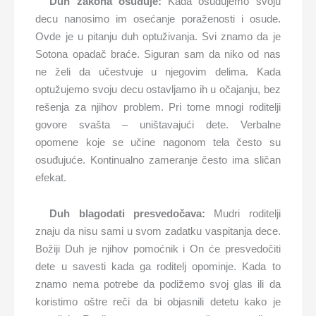
Duh zakona osu
đ
uje:
Kada osuđujemo svoju
decu nanosimo im osećanje poraženosti i osude.
Ovde je u pitanju duh optuživanja. Svi znamo da je
Sotona opadač braće. Siguran sam da niko od nas
ne želi da učestvuje u njegovim delima. Kada
optužujemo svoju decu ostavljamo ih u očajanju, bez
rešenja za njihov problem. Pri tome mnogi roditelji
govore svašta – uništavajući dete. Verbalne
opomene koje se učine nagonom tela često su
osuđujuće. Kontinualno zameranje često ima sličan
efekat.
Duh blagodati presvedo
č
ava:
Mudri roditelji
znaju da nisu sami u svom zadatku vaspitanja dece.
Božiji Duh je njihov pomoćnik i On će presvedočiti
dete u savesti kada ga roditelj opominje. Kada to
znamo nema potrebe da podižemo svoj glas ili da
koristimo oštre reči da bi objasnili detetu kako je