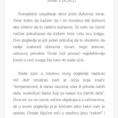
Jovan 1:14,16,17
Kompletno vaspitanje dece jeste duhovna stvar.
Time želim da kažem da i mi moramo biti duhovni
ako želimo da to radimo ispravno. To sam na razne
načine pokušavao da kažem kroz celu ovu knjigu.
Ovo poglavlje je još jedan pokušaj da te ohrabrim da
radije izabereš duhovne stvari, nego telesne,
odnosno prirodne. Ovde ćeš pronaći najefektivniju
korist u vezi svega što sam do sada učio.
Kada sam u naslovu ovog poglavlja napisao
reč
duh
smatrao sam je rečju koja znači:
“temperament, ili narav razuma; stav ili priroda naših
dela; motivišući faktor koji se nalazi iza sâmih dela”.
Ova reč se na razne načine objašnjava u rečenicima,
ali u ovom poglavlju ja je koristim tako kako sam je
opisao. Ostale ključne reči u naslovu jesu “zakon” i