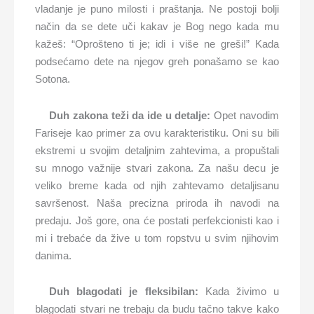
vladanje je puno milosti i praštanja. Ne postoji bolji
način da se dete uči kakav je Bog nego kada mu
kažeš: “Oprošteno ti je; idi i više ne greši!” Kada
podsećamo dete na njegov greh ponašamo se kao
Sotona.
Duh zakona teži da ide u detalje:
Opet navodim
Fariseje kao primer za ovu karakteristiku. Oni su bili
ekstremi u svojim detaljnim zahtevima, a propuštali
su mnogo važnije stvari zakona. Za našu decu je
veliko breme kada od njih zahtevamo detaljisanu
savršenost. Naša precizna priroda ih navodi na
predaju. Još gore, ona će postati perfekcionisti kao i
mi i trebaće da žive u tom ropstvu u svim njihovim
danima.
Duh blagodati je fleksibilan:
Kada živimo u
blagodati stvari ne trebaju da budu tačno takve kako