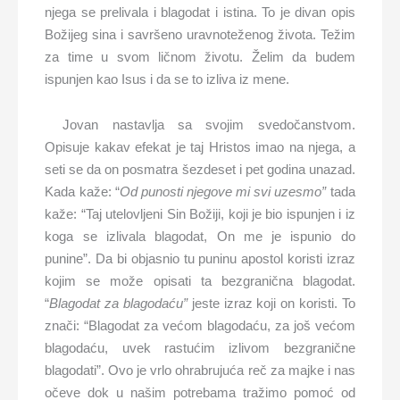
njega se prelivala i blagodat i istina. To je divan opis
Božijeg sina i savršeno uravnoteženog života. Težim
za time u svom ličnom životu. Želim da budem
ispunjen kao Isus i da se to izliva iz mene.
Jovan nastavlja sa svojim svedočanstvom.
Opisuje kakav efekat je taj Hristos imao na njega, a
seti se da on posmatra šezdeset i pet godina unazad.
Kada kaže: “
Od punosti njegove mi svi uzesmo”
tada
kaže: “Taj utelovljeni Sin Božiji, koji je bio ispunjen i iz
koga se izlivala blagodat, On me je ispunio do
punine”. Da bi objasnio tu puninu apostol koristi izraz
kojim se može opisati ta bezgranična blagodat.
“
Blagodat za blagoda
ć
u”
jeste izraz koji on koristi. To
znači: “Blagodat za većom blagodaću, za još većom
blagodaću, uvek rastućim izlivom bezgranične
blagodati”. Ovo je vrlo ohrabrujuća reč za majke i nas
očeve dok u našim potrebama tražimo pomoć od