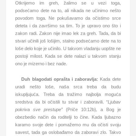
Otkrijemo im greh, žalimo se u vezi toga,
podsećamo dete na to, ali nikada ne učinimo nešto
povodom toga. Ne pokušavamo da očistimo srce
deteta i da završimo sa tim. To je upravo ono što i
zakon radi. Zakon nije imao lek za greh. Tada, da bi
stvari učinili još lošijim, stalno podsećamo dete na to
loše delo koje je učinilo. U takvom vladanju uopšte ne
postoji milost. Kada se dete nalazi u takvom stanju
ono je mizerno i bez nade.
Duh blagodati oprašta i zaboravlja:
Kada dete
uradi nešto loše, naša srca treba da budu
iskupljujuća. Treba da tražimo najbolja moguća
sredstva da bi očistili tu stvar i zaboravili. “
Ljubav
pokriva sve prestupe”
(Priče 10:12b), a Bog je
obezbedio način da roditelji to čine. Kada ljubazno
karamo svoje dete i pomažemo mu da očisti svoju
savest, tada ga oslobađamo da zaboravi zlo. Takvo