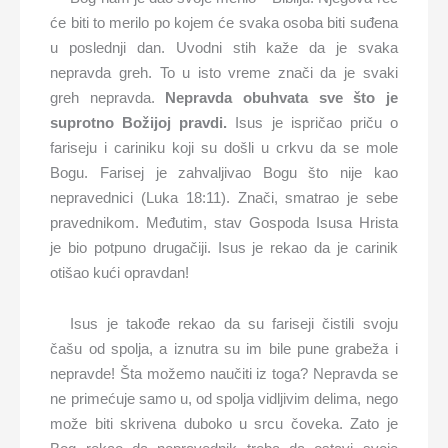
će biti to merilo po kojem će svaka osoba biti suđena
u poslednji dan. Uvodni stih kaže da je svaka
nepravda greh. To u isto vreme znači da je svaki
greh nepravda.
Nepravda obuhvata sve što je
suprotno Božijoj pravdi.
Isus je ispričao priču o
fariseju i cariniku koji su došli u crkvu da se mole
Bogu. Farisej je zahvaljivao Bogu što nije kao
nepravednici (Luka 18:11). Znači, smatrao je sebe
pravednikom. Međutim, stav Gospoda Isusa Hrista
je bio potpuno drugačiji. Isus je rekao da je carinik
otišao kući opravdan!
Isus je takođe rekao da su fariseji čistili svoju
čašu od spolja, a iznutra su im bile pune grabeža i
nepravde! Šta možemo naučiti iz toga? Nepravda se
ne primećuje samo u, od spolja vidljivim delima, nego
može biti skrivena duboko u srcu čoveka. Zato je