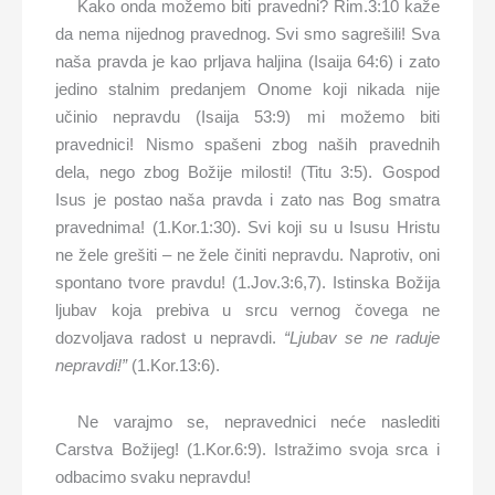
Kako onda možemo biti pravedni? Rim.3:10 kaže
da nema nijednog pravednog. Svi smo sagrešili! Sva
naša pravda je kao prljava haljina (Isaija 64:6) i zato
jedino stalnim predanjem Onome koji nikada nije
učinio nepravdu (Isaija 53:9) mi možemo biti
pravednici! Nismo spašeni zbog naših pravednih
dela, nego zbog Božije milosti! (Titu 3:5). Gospod
Isus je postao naša pravda i zato nas Bog smatra
pravednima! (1.Kor.1:30). Svi koji su u Isusu Hristu
ne žele grešiti – ne žele činiti nepravdu. Naprotiv, oni
spontano tvore pravdu! (1.Jov.3:6,7). Istinska Božija
ljubav koja prebiva u srcu vernog čovega ne
dozvoljava radost u nepravdi.
“Ljubav se ne raduje
nepravdi!”
(1.Kor.13:6).
Ne varajmo se, nepravednici neće naslediti
Carstva Božijeg! (1.Kor.6:9). Istražimo svoja srca i
odbacimo svaku nepravdu!