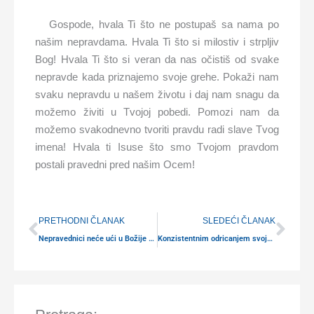
Gospode, hvala Ti što ne postupaš sa nama po
našim nepravdama. Hvala Ti što si milostiv i strpljiv
Bog! Hvala Ti što si veran da nas očistiš od svake
nepravde kada priznajemo svoje grehe. Pokaži nam
svaku nepravdu u našem životu i daj nam snagu da
možemo živiti u Tvojoj pobedi. Pomozi nam da
možemo svakodnevno tvoriti pravdu radi slave Tvog
imena! Hvala ti Isuse što smo Tvojom pravdom
postali pravedni pred našim Ocem!
Prev
Nex
PRETHODNI ČLANAK
SLEDEĆI ČLANAK
Nepravednici neće ući u Božije carstvo
Konzistentnim odricanjem svoje volje postaćeš duhovan (1)