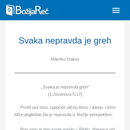
Skip
MAIN
to
MEN
content
Svaka nepravda je greh
Milenko Isakov
„Svaka je nepravda greh
“
(1.Jovanova 5:17)
Prošli put smo započeli sličnu temu i danas ćemo
bliže pogledati šta je nepravda iz Božije perspektive.
Bog nam je dao svoje merilo – Bibliju. Njegova reč