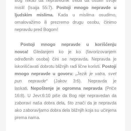
Bog rekao da nepravednik treba da ostavi svoje
misli! (Isaija 55:7).
Postoji mnogo nepravde u
ljudskim mislima.
Kada u mislima osudimo,
omalovažimo ili prezremo drugu osobu, činimo
nepravdu pred Bogom!
Postoji mnogo nepravde u korišćenju
novca!
Gledanjem ko je ko (favorizovanjem
određenih osoba) čini se nepravda. Nepravda je
iskorišćavati dobrotu bližnjih radi lične koristi.
Postoji
mnogo nepravde u govoru
:
„Jezik je vatra, svet
pun nepravde“
(Jakov 3:6). Nepravda je
laskati.
Nepoštenje je ogromna nepravda
(Priče
16:8). U Jevr.6:10 piše da Bog nije nepravedan da
zaboravi naša dobra dela, što znači da je nepravda
ako zaboravljamo dobra dela bližnjih koja su učinjena
prema nama.