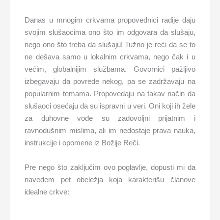
Danas u mnogim crkvama propovednici radije daju
svojim slušaocima ono što im odgovara da slušaju,
nego ono što treba da slušaju! Tužno je reći da se to
ne dešava samo u lokalnim crkvama, nego čak i u
većim, globalnijim službama. Govornici pažljivo
izbegavaju da povrede nekog, pa se zadržavaju na
popularnim temama. Propovedaju na takav način da
slušaoci osećaju da su ispravni u veri. Oni koji ih žele
za duhovne vođe su zadovoljni prijatnim i
ravnodušnim mislima, ali im nedostaje prava nauka,
instrukcije i opomene iz Božije Reči.
Pre nego što zaključim ovo poglavlje, dopusti mi da
navedem pet obeležja koja karakterišu članove
idealne crkve: