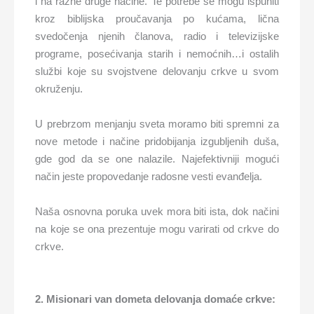
i na razne druge načine. Te potrebe se mogu ispuniti
kroz biblijska proučavanja po kućama, lična
svedočenja njenih članova, radio i televizijske
programe, posećivanja starih i nemoćnih…i ostalih
službi koje su svojstvene delovanju crkve u svom
okruženju.
U prebrzom menjanju sveta moramo biti spremni za
nove metode i načine pridobijanja izgubljenih duša,
gde god da se one nalazile. Najefektivniji mogući
način jeste propovedanje radosne vesti evanđelja.
Naša osnovna poruka uvek mora biti ista, dok načini
na koje se ona prezentuje mogu varirati od crkve do
crkve.
2. Misionari van dometa delovanja domaće crkve: