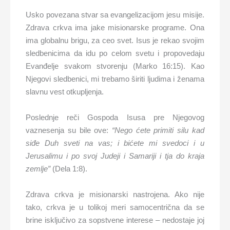
Usko povezana stvar sa evangelizacijom jesu misije.
Zdrava crkva ima jake misionarske programe. Ona
ima globalnu brigu, za ceo svet. Isus je rekao svojim
sledbenicima da idu po celom svetu i propovedaju
Evanđelje svakom stvorenju (Marko 16:15). Kao
Njegovi sledbenici, mi trebamo širiti ljudima i ženama
slavnu vest otkupljenja.
Poslednje reči Gospoda Isusa pre Njegovog
vaznesenja su bile ove:
“Nego ćete primiti silu kad
siđe Duh sveti na vas; i bićete mi svedoci i u
Jerusalimu i po svoj Judeji i Samariji i tja do kraja
zemlje”
(Dela 1:8).
Zdrava crkva je misionarski nastrojena. Ako nije
tako, crkva je u tolikoj meri samocentrična da se
brine isključivo za sopstvene interese – nedostaje joj