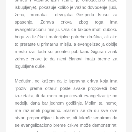
iskupljenje), pokazuje koliko je važno dovođenje ljudi,
žena, momaka i devojaka Gospodu Isusu za
spasenje. Zdrava crkva zbog toga ima
evangelizacionu misiju. Ona će takođe imati duboku
brigu za fizičke i materijalne potrebe društva, ali ako
to preraste u primarnu misiju, a evengelizacija dobije
mesto iza, tada su prioriteti pobrkani. Siguran znak
zdrave crkve je da njeni članovi imaju breme za
izgubljene duše.
Međutim, ne kažem da je ispravna crkva koja ima
“poziv prema oltaru” posle svake propovedi bez
izuzetaka, ili da mora organizovati evangelizacije od
nedelju dana bar jednom godišnje. Molim te, nemoj
me razumeti pogrešno. Slažem se da su sve ove
stvari preporučljive i korisne, ali takođe smatram da
se evangelizaciono breme crkve može demonstrirati