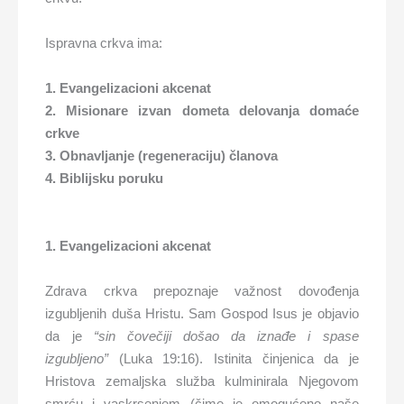
Ispravna crkva ima:
1. Evangelizacioni akcenat
2. Misionare izvan dometa delovanja domaće
crkve
3. Obnavljanje (regeneraciju) članova
4. Biblijsku poruku
1. Evangelizacioni akcenat
Zdrava crkva prepoznaje važnost dovođenja
izgubljenih duša Hristu. Sam Gospod Isus je objavio
da je
“sin čovečiji došao da iznađe i spase
izgubljeno”
(Luka 19:16). Istinita činjenica da je
Hristova zemaljska služba kulminirala Njegovom
smrću i vaskrsenjem (čime je omogućeno naše