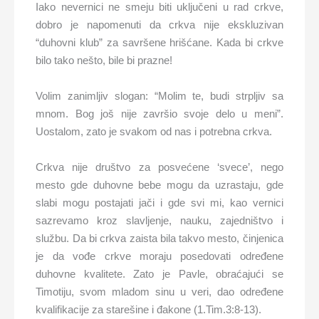
Iako nevernici ne smeju biti uključeni u rad crkve,
dobro je napomenuti da crkva nije ekskluzivan
“duhovni klub” za savršene hrišćane. Kada bi crkve
bilo tako nešto, bile bi prazne!
Volim zanimljiv slogan: “Molim te, budi strpljiv sa
mnom. Bog još nije završio svoje delo u meni”.
Uostalom, zato je svakom od nas i potrebna crkva.
Crkva nije društvo za posvećene ‘svece’, nego
mesto gde duhovne bebe mogu da uzrastaju, gde
slabi mogu postajati jači i gde svi mi, kao vernici
sazrevamo kroz slavljenje, nauku, zajedništvo i
službu. Da bi crkva zaista bila takvo mesto, činjenica
je da vođe crkve moraju posedovati određene
duhovne kvalitete. Zato je Pavle, obraćajući se
Timotiju, svom mladom sinu u veri, dao određene
kvalifikacije za starešine i đakone (1.Tim.3:8-13).