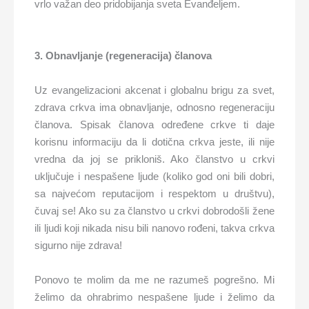
vrlo važan deo pridobijanja sveta Evanđeljem.
3. Obnavljanje (regeneracija) članova
Uz evangelizacioni akcenat i globalnu brigu za svet,
zdrava crkva ima obnavljanje, odnosno regeneraciju
članova. Spisak članova određene crkve ti daje
korisnu informaciju da li dotična crkva jeste, ili nije
vredna da joj se prikloniš. Ako članstvo u crkvi
uključuje i nespašene ljude (koliko god oni bili dobri,
sa najvećom reputacijom i respektom u društvu),
čuvaj se! Ako su za članstvo u crkvi dobrodošli žene
ili ljudi koji nikada nisu bili nanovo rođeni, takva crkva
sigurno nije zdrava!
Ponovo te molim da me ne razumeš pogrešno. Mi
želimo da ohrabrimo nespašene ljude i želimo da