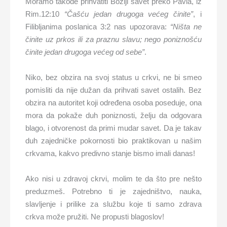
Moramo takođe prihvatiti Božiji savet preko Pavla, iz
Rim.12:10
“Čašću jedan drugoga većeg činite”
, i
Filibljanima poslanica 3:2 nas upozorava:
“Ništa ne
činite uz prkos ili za praznu slavu; nego poniznošću
činite jedan drugoga većeg od sebe”
.
Niko, bez obzira na svoj status u crkvi, ne bi smeo
pomisliti da nije dužan da prihvati savet ostalih. Bez
obzira na autoritet koji određena osoba poseduje, ona
mora da pokaže duh poniznosti, želju da odgovara
blago, i otvorenost da primi mudar savet. Da je takav
duh zajedničke pokornosti bio praktikovan u našim
crkvama, kakvo predivno stanje bismo imali danas!
Ako nisi u zdravoj ckrvi, molim te da što pre nešto
preduzmeš. Potrebno ti je zajedništvo, nauka,
slavljenje i prilike za službu koje ti samo zdrava
crkva može pružiti. Ne propusti blagoslov!