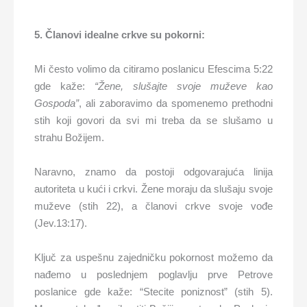
5. Članovi idealne crkve su pokorni:
Mi često volimo da citiramo poslanicu Efescima 5:22
gde kaže:
“Žene, slušajte svoje muževe kao
Gospoda”
, ali zaboravimo da spomenemo prethodni
stih koji govori da svi mi treba da se slušamo u
strahu Božijem.
Naravno, znamo da postoji odgovarajuća linija
autoriteta u kući i crkvi. Žene moraju da slušaju svoje
muževe (stih 22), a članovi crkve svoje vođe
(Jev.13:17).
Ključ za uspešnu zajedničku pokornost možemo da
nađemo u poslednjem poglavlju prve Petrove
poslanice gde kaže: “Stecite poniznost” (stih 5).