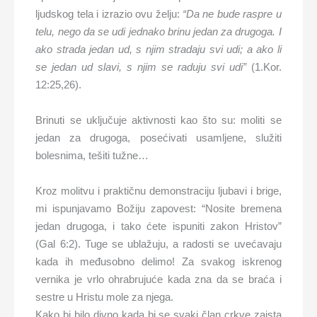
ljudskog tela i izrazio ovu želju:
“Da ne bude raspre u
telu, nego da se udi jednako brinu jedan za drugoga. I
ako strada jedan ud, s njim stradaju svi udi; a ako li
se jedan ud slavi, s njim se raduju svi udi”
(1.Kor.
12:25,26).
Brinuti se uključuje aktivnosti kao što su: moliti se
jedan za drugoga, posećivati usamljene, služiti
bolesnima, tešiti tužne…
Kroz molitvu i praktičnu demonstraciju ljubavi i brige,
mi ispunjavamo Božiju zapovest: “Nosite bremena
jedan drugoga, i tako ćete ispuniti zakon Hristov”
(Gal 6:2). Tuge se ublažuju, a radosti se uvećavaju
kada ih međusobno delimo! Za svakog iskrenog
vernika je vrlo ohrabrujuće kada zna da se braća i
sestre u Hristu mole za njega.
Kako bi bilo divno kada bi se svaki član crkve zaista