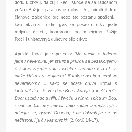
dođu u crkvu, da čuju Reč i suoče se sa radosnom
vešću Božije spasonosne milosti! Ali, primiti ih kao
članove zajednice pre nego što postanu spašeni, i
kao takvima im dati glas za posao u crkvi jeste
mrljanje čistote, kompromis sa principima Božije
Reči, i uništavanja duhovne sile crkve.
Apostol Pavle je zapovedio:
“Ne vucite u tuđemu
jarmu nevernika; jer šta ima pravda sa bezakonjem?
ili kakvu zajednicu ima videlo s tamom? Kako li se
slaže Hristos s Velijarom? ili kakav del ima verni sa
nevernikom? Ili kako se udara crkva Božija s
idolima? Jer ste vi crkve Boga živoga, kao što reče
Bog: useliću se u njih, i živeću u njima, i biću im Bog,
i oni će biti moj narod. Zato iziđite između njih i
odvojte se, govori Gospod, i ne dohvatajte se do
nečistote, i ja ću vas primiti”
(2.Kor.6:14-17).