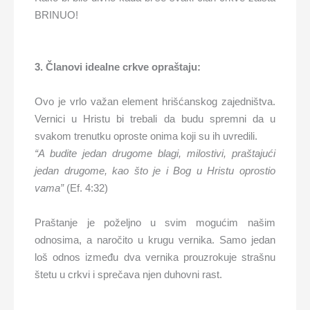
BRINUO!
3. Članovi idealne crkve opraštaju:
Ovo je vrlo važan element hrišćanskog zajedništva.
Vernici u Hristu bi trebali da budu spremni da u
svakom trenutku oproste onima koji su ih uvredili.
“A budite jedan drugome blagi, milostivi, praštajući
jedan drugome, kao što je i Bog u Hristu oprostio
vama”
(Ef. 4:32)
Praštanje je poželjno u svim mogućim našim
odnosima, a naročito u krugu vernika. Samo jedan
loš odnos između dva vernika prouzrokuje strašnu
štetu u crkvi i sprečava njen duhovni rast.