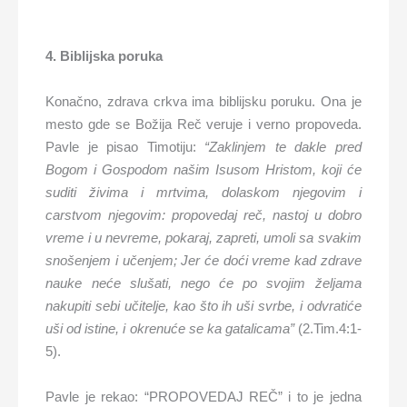
4. Biblijska poruka
Konačno, zdrava crkva ima biblijsku poruku. Ona je
mesto gde se Božija Reč veruje i verno propoveda.
Pavle je pisao Timotiju:
“Zaklinjem te dakle pred
Bogom i Gospodom našim Isusom Hristom, koji će
suditi živima i mrtvima, dolaskom njegovim i
carstvom njegovim: propovedaj reč, nastoj u dobro
vreme i u nevreme, pokaraj, zapreti, umoli sa svakim
snošenjem i učenjem; Jer će doći vreme kad zdrave
nauke neće slušati, nego će po svojim željama
nakupiti sebi učitelje, kao što ih uši svrbe, i odvratiće
uši od istine, i okrenuće se ka gatalicama”
(2.Tim.4:1-
5).
Pavle je rekao: “PROPOVEDAJ REČ” i to je jedna