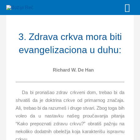
Skip
MAI
to
MEN
content
3. Zdrava crkva mora biti
evangelizaciona u duhu:
Richard W. De Han
Da bi pronašao zdrav crkveni dom, trebao bi da
shvatiš da je doktrina crkve od primarnog značaja.
Ali, trebao bi da razumeš i druge stvari. Zbog toga bih
voleo da u nastavku našeg proučavanja pitanja
“Kako prepoznati zdravu crkvu?” obratiš pažnju na
nekoliko dodatnih obeležja koja karakterišu ispravnu
crkvu.