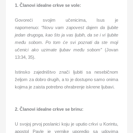
1. Članovi idealne crkve se vole:
Govoreći svojim učenicima, Isus je
napomenuo:
“Novu vam zapovest dajem da ljubite
jedan drugoga, kao što ja vas ljubih, da se i vi ljubite
među sobom. Po tom će svi poznati da ste moji
učenici ako uzimate ljubav među sobom”
(Jovan
13:34, 35).
Istinsko zajedništvo znači ljubiti sa nesebičnom
željom za dobro drugih, a to je dostupno samo onima
kojima je zaista potrebno ohrabrenje iskrene ljubavi.
2. Članovi idealne crkve se brinu:
U svojoj prvoj poslanici koju je uputio crkvi u Korintu,
apostol Pavle je vernike uporedio sa udovima