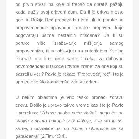
od prvih stvari na koje bi trebao da obratiš pažnju
kada tražiš svoj crkveni dom. Da li je crkva mesto
gde se Božija Reč propoveda i tvori, ili su poruke sa
propovedaonice uglavnom moralne propovedi koje
odgovaraju ušima nestalnih hrišćana? Da li su
poruke više izražavanje mišljenja samog
propovednika, ili se objavljuju sa autoritetom Svetog
Pisma? Ima li u njima samo “mleka” za duhovnu
novorođenčad ili takođe i “tvrde hrane” za one koji su
sazreli u veri? Pavle je rekao: “Propovedaj reč”, i to je
upravo ono što karakteriše zdravu crkvu!
U nekim oblastima je vrlo teško pronaći zdravu
crkvu. Došlo je upravo takvo vreme kao što je Pavle
i prorekao:
“Zdrave nauke neće slušati, nego će po
svojim željama nakupiti sebi učitelje, kao što ih uši
svrbe, i odvratiće uši od istine, i okrenuće se ka
gatalicama”
(2.Tim.4:3,4).