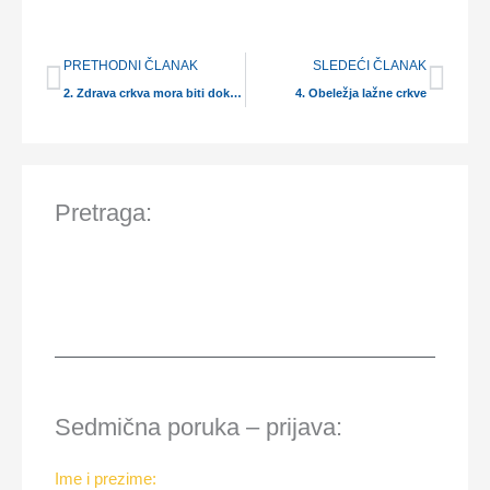
Prev
Nex
PRETHODNI ČLANAK
SLEDEĆI ČLANAK
2. Zdrava crkva mora biti doktrinalno ispravna (II deo):
4. Obeležja lažne crkve
Pretraga:
Sedmična poruka – prijava:
Ime i prezime: