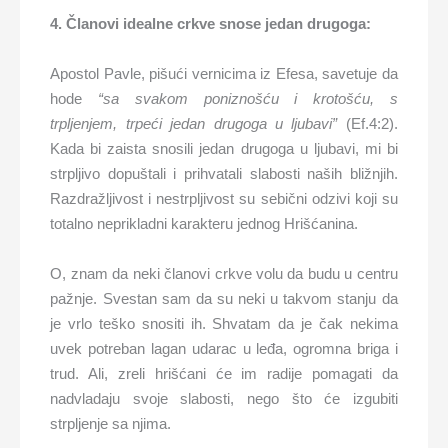
4. Članovi idealne crkve snose jedan drugoga:
Apostol Pavle, pišući vernicima iz Efesa, savetuje da
hode
“sa svakom poniznošću i krotošću, s
trpljenjem, trpeći jedan drugoga u ljubavi”
(Ef.4:2).
Kada bi zaista snosili jedan drugoga u ljubavi, mi bi
strpljivo dopuštali i prihvatali slabosti naših bližnjih.
Razdražljivost i nestrpljivost su sebični odzivi koji su
totalno neprikladni karakteru jednog Hrišćanina.
O, znam da neki članovi crkve volu da budu u centru
pažnje. Svestan sam da su neki u takvom stanju da
je vrlo teško snositi ih. Shvatam da je čak nekima
uvek potreban lagan udarac u leđa, ogromna briga i
trud. Ali, zreli hrišćani će im radije pomagati da
nadvladaju svoje slabosti, nego što će izgubiti
strpljenje sa njima.