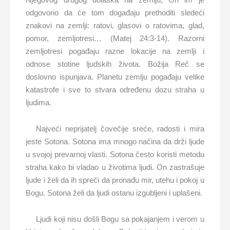
odgovorio da će tom događaju prethoditi sledeći
znakovi na zemlji: ratovi, glasovi o ratovima, glad,
pomor, zemljotresi… (Matej 24:3-14). Razorni
zemljotresi pogađaju razne lokacije na zemlji i
odnose stotine ljudskih života. Božija Reč se
doslovno ispunjava. Planetu zemlju pogađaju velike
katastrofe i sve to stvara određenu dozu straha u
ljudima.
Najveći neprijatelj čovečije sreće, radosti i mira
jeste Sotona. Sotona ima mnogo načina da drži ljude
u svojoj prevarnoj vlasti. Sotona često koristi metodu
straha kako bi vladao u životima ljudi. On zastrašuje
ljude i želi da ih spreči da pronađu mir, utehu i pokoj u
Bogu. Sotona želi da ljudi ostanu izgubljeni i uplašeni.
Ljudi koji nisu došli Bogu sa pokajanjem i verom u