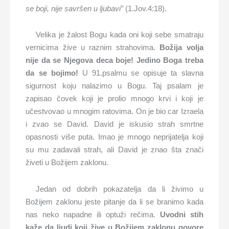
se boji, nije savršen u ljubavi”
(1.Jov.4:18).
Velika je žalost Bogu kada oni koji sebe smatraju
vernicima žive u raznim strahovima.
Božija volja
nije da se Njegova deca boje! Jedino Boga treba
da se bojimo!
U 91.psalmu se opisuje ta slavna
sigurnost koju nalazimo u Bogu. Taj psalam je
zapisao čovek koji je prolio mnogo krvi i koji je
učestvovao u mnogim ratovima. On je bio car Izraela
i zvao se David. David je iskusio strah smrtne
opasnosti više puta. Imao je mnogo neprijatelja koji
su mu zadavali strah, ali David je znao šta znači
živeti u Božijem zaklonu.
Jedan od dobrih pokazatelja da li živimo u
Božijem zaklonu jeste pitanje da li se branimo kada
nas neko napadne ili optuži rečima.
Uvodni stih
kaže da ljudi koji žive u Božijem zaklonu govore