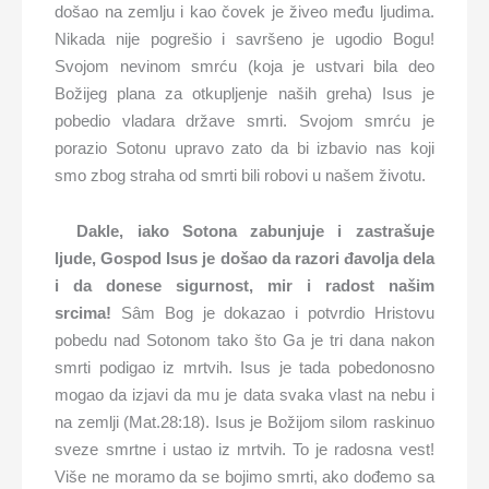
došao na zemlju i kao čovek je živeo među ljudima.
Nikada nije pogrešio i savršeno je ugodio Bogu!
Svojom nevinom smrću (koja je ustvari bila deo
Božijeg plana za otkupljenje naših greha) Isus je
pobedio vladara države smrti. Svojom smrću je
porazio Sotonu upravo zato da bi izbavio nas koji
smo zbog straha od smrti bili robovi u našem životu.
Dakle, iako Sotona zabunjuje i zastrašuje
ljude, Gospod Isus je došao da razori đavolja dela
i da donese sigurnost, mir i radost našim
srcima!
Sâm Bog je dokazao i potvrdio Hristovu
pobedu nad Sotonom tako što Ga je tri dana nakon
smrti podigao iz mrtvih. Isus je tada pobedonosno
mogao da izjavi da mu je data svaka vlast na nebu i
na zemlji (Mat.28:18). Isus je Božijom silom raskinuo
sveze smrtne i ustao iz mrtvih. To je radosna vest!
Više ne moramo da se bojimo smrti, ako dođemo sa