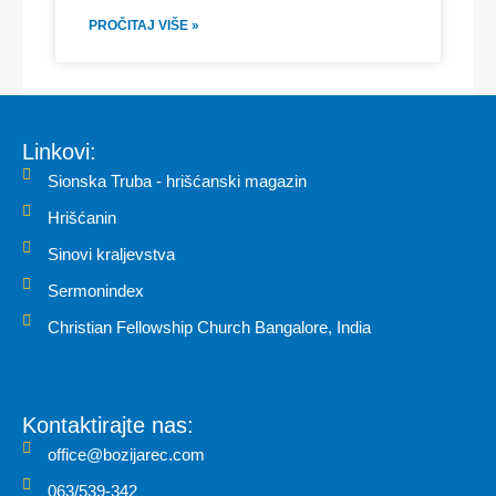
PROČITAJ VIŠE »
Linkovi:
Sionska Truba - hrišćanski magazin
Hrišćanin
Sinovi kraljevstva
Sermonindex
Christian Fellowship Church Bangalore, India
Kontaktirajte nas:
office@bozijarec.com
063/539-342