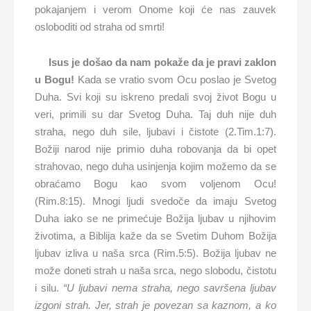
pokajanjem i verom Onome koji će nas zauvek
osloboditi od straha od smrti!
Isus je došao da nam pokaže da je pravi zaklon
u Bogu!
Kada se vratio svom Ocu poslao je Svetog
Duha. Svi koji su iskreno predali svoj život Bogu u
veri, primili su dar Svetog Duha. Taj duh nije duh
straha, nego duh sile, ljubavi i čistote (2.Tim.1:7).
Božiji narod nije primio duha robovanja da bi opet
strahovao, nego duha usinjenja kojim možemo da se
obraćamo Bogu kao svom voljenom Ocu!
(Rim.8:15). Mnogi ljudi svedoče da imaju Svetog
Duha iako se ne primećuje Božija ljubav u njihovim
životima, a Biblija kaže da se Svetim Duhom Božija
ljubav izliva u naša srca (Rim.5:5). Božija ljubav ne
može doneti strah u naša srca, nego slobodu, čistotu
i silu.
“U ljubavi nema straha, nego savršena ljubav
izgoni strah. Jer, strah je povezan sa kaznom, a ko