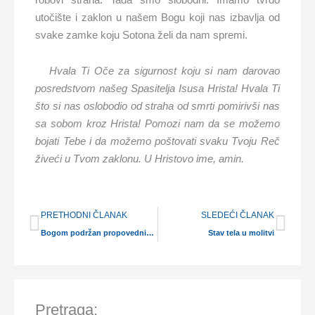
utočište i zaklon u našem Bogu koji nas izbavlja od
svake zamke koju Sotona želi da nam spremi.
Hvala Ti Oče za sigurnost koju si nam darovao
posredstvom našeg Spasitelja Isusa Hrista! Hvala Ti
što si nas oslobodio od straha od smrti pomirivši nas
sa sobom kroz Hrista! Pomozi nam da se možemo
bojati Tebe i da možemo poštovati svaku Tvoju Reč
živeći u Tvom zaklonu. U Hristovo ime, amin.
Prev
Nex
PRETHODNI ČLANAK
SLEDEĆI ČLANAK
Bogom podržan propovednik (5)
Stav tela u molitvi
Pretraga: