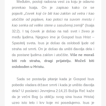
Međutim, postoji radosna vest za koju je odavno
prorekao Isaija. On je zapisao kako će se
pojaviti
„čovek koji će biti kao zaklon od vetra i kao
utočište od poplave, kao potoci na suvom mestu i
kao senka od velike stene u sasušenoj zemlji“
(Isaija
32:2). I taj čovek je došao na naš svet i živeo je
među ljudima. Njegovo ime je Gospod Isus Hrist –
Spasitelj sveta. Isus je došao da oslobodi ljude od
straha od smrti. On je došao da uništi đavolja dela i
da postane ljudima zaklon i utočište.
Više ne moraš
biti rob straha, dragi prijatelju. Možeš biti
oslobođen u Hristu.
Sada se postavlja pitanje kada je Gospod Isus
pobedio vladara države smrti i kada je uništio đavolja
dela? U poslanici Jevrejima 2:14,15 Božija Reč kaže
da je večni Bog (u obličju svog sina Isusa Hrista)
uzeo isto telo i krv koje mi posedujemo. Isus je