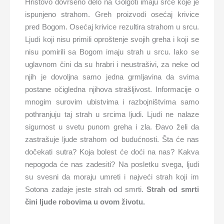
Hristovo dovršeno delo na Golgoti imaju srce koje je
ispunjeno strahom. Greh proizvodi osećaj krivice
pred Bogom. Osećaj krivice rezultira strahom u srcu.
Ljudi koji nisu primili oproštenje svojih greha i koji se
nisu pomirili sa Bogom imaju strah u srcu. Iako se
uglavnom čini da su hrabri i neustrašivi, za neke od
njih je dovoljna samo jedna grmljavina da svima
postane očigledna njihova strašljivost. Informacije o
mnogim surovim ubistvima i razbojništvima samo
pothranjuju taj strah u srcima ljudi. Ljudi ne nalaze
sigurnost u svetu punom greha i zla. Đavo želi da
zastrašuje ljude strahom od budućnosti. Šta će nas
dočekati sutra? Koja bolest će doći na nas? Kakva
nepogoda će nas zadesiti? Na posletku svega, ljudi
su svesni da moraju umreti i najveći strah koji im
Sotona zadaje jeste strah od smrti.
Strah od smrti
čini ljude robovima u ovom životu.