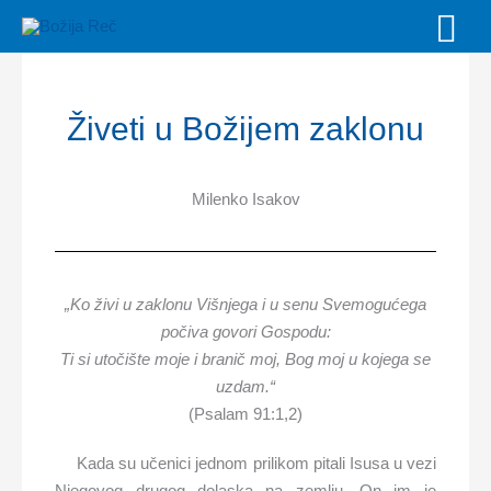
Skip
MAI
to
MEN
content
Živeti u Božijem zaklonu
Milenko Isakov
„Ko živi u zaklonu Višnjega i u senu Svemogućega
počiva
govori Gospodu:
Ti si utočište moje i branič moj,
Bog moj u kojega se
uzdam.“
(Psalam 91:1,2)
Kada su učenici jednom prilikom pitali Isusa u vezi
Njegovog drugog dolaska na zemlju, On im je