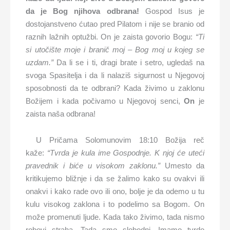
da je Bog njihova odbrana!
Gospod Isus je
dostojanstveno ćutao pred Pilatom i nije se branio od
raznih lažnih optužbi. On je zaista govorio Bogu:
“Ti
si utočište moje i branič moj – Bog moj u kojeg se
uzdam.”
Da li se i ti, dragi brate i setro, ugledaš na
svoga Spasitelja i da li nalaziš sigurnost u Njegovoj
sposobnosti da te odbrani? Kada živimo u zaklonu
Božijem i kada počivamo u Njegovoj senci,
On
je
zaista naša odbrana!
U Pričama Solomunovim 18:10 Božija reč
kaže:
“Tvrda je kula ime Gospodnje. K njoj će uteći
pravednik i biće u visokom zaklonu.”
Umesto da
kritikujemo bližnje i da se žalimo kako su ovakvi ili
onakvi i kako rade ovo ili ono, bolje je da odemo u tu
kulu visokog zaklona i to podelimo sa Bogom. On
može promenuti ljude. Kada tako živimo, tada nismo
robovi straha. Tada smo slobodni. Imamo tvrdo