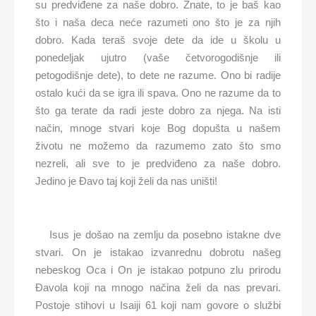
su predviđene za naše dobro. Znate, to je baš kao
što i naša deca neće razumeti ono što je za njih
dobro. Kada teraš svoje dete da ide u školu u
ponedeljak ujutro (vaše četvorogodišnje ili
petogodišnje dete), to dete ne razume. Ono bi radije
ostalo kući da se igra ili spava. Ono ne razume da to
što ga terate da radi jeste dobro za njega. Na isti
način, mnoge stvari koje Bog dopušta u našem
životu ne možemo da razumemo zato što smo
nezreli, ali sve to je predviđeno za naše dobro.
Jedino je Đavo taj koji želi da nas uništi!
Isus je došao na zemlju da posebno istakne dve
stvari. On je istakao izvanrednu dobrotu našeg
nebeskog Oca i On je istakao potpuno zlu prirodu
Đavola koji na mnogo načina želi da nas prevari.
Postoje stihovi u Isaiji 61 koji nam govore o službi