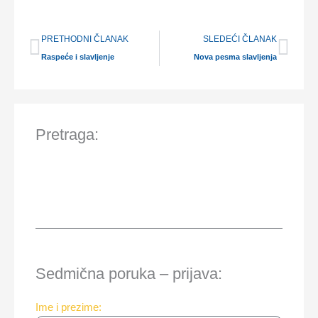
Prev
Nex
PRETHODNI ČLANAK
SLEDEĆI ČLANAK
Raspeće i slavljenje
Nova pesma slavljenja
Pretraga:
Sedmična poruka – prijava:
Ime i prezime: