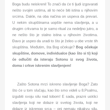
Boga budu neiskreni! To znači da će ti ljudi izgovarati
nešto svojim ustima, ali to neće biti istina u njihovim
srcima. Dakle, na oba načina on uspeva da prevari.
U nekim skupštinama uopšte nema slavljenja, a u
drugim crkvama to je samo ritual za nedeljno jutro, a
ne nešto što je stalno istina u njihovim životima.
Đavo je uspeo da uradi to što je želeo u obe vrste tih
skupština. Međutim, šta Bog očekuje?
Bog očekuje
skupštine, domove, individualce (kao što si ti) koji
će odlučiti da isteraju Sotonu iz svog života,
doma i crkve iskrenim slavljenjem!
Zašto Sotona mrzi iskreno slavljenje Boga? Zato
što će u tom slučaju, kao što smo videli u 8.Psalmu,
izgubiti svoju silu nad tobom! E sada, prazni usklici
slavljenja koji ne dolaze iz svetog života, koji ne
dolaze iz iskrenog srca – oni nemaju nikakvu silu.