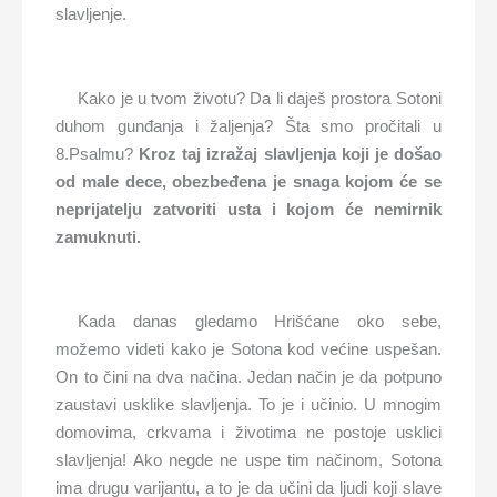
slavljenje.
Kako je u tvom životu? Da li daješ prostora Sotoni
duhom gunđanja i žaljenja? Šta smo pročitali u
8.Psalmu?
Kroz taj izražaj slavljenja koji je došao
od male dece, obezbeđena je snaga kojom će se
neprijatelju zatvoriti usta i kojom će nemirnik
zamuknuti.
Kada danas gledamo Hrišćane oko sebe,
možemo videti kako je Sotona kod većine uspešan.
On to čini na dva načina. Jedan način je da potpuno
zaustavi usklike slavljenja. To je i učinio. U mnogim
domovima, crkvama i životima ne postoje usklici
slavljenja! Ako negde ne uspe tim načinom, Sotona
ima drugu varijantu, a to je da učini da ljudi koji slave