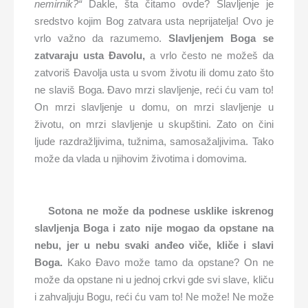
nemirnik?“
Dakle, šta čitamo ovde? Slavljenje je
sredstvo kojim Bog zatvara usta neprijatelja! Ovo je
vrlo važno da razumemo.
Slavljenjem Boga se
zatvaraju usta Đavolu,
a vrlo često ne možeš da
zatvoriš Đavolja usta u svom životu ili domu zato što
ne slaviš Boga. Đavo mrzi slavljenje, reći ću vam to!
On mrzi slavljenje u domu, on mrzi slavljenje u
životu, on mrzi slavljenje u skupštini. Zato on čini
ljude razdražljivima, tužnima, samosažaljivima. Tako
može da vlada u njihovim životima i domovima.
Sotona ne može da podnese usklike iskrenog
slavljenja Boga i
zato nije mogao da opstane na
nebu, jer u nebu svaki anđeo viče, kliče i slavi
Boga.
Kako Đavo može tamo da opstane? On ne
može da opstane ni u jednoj crkvi gde svi slave, kliču
i zahvaljuju Bogu, reći ću vam to! Ne može! Ne može