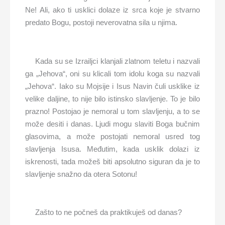
Ne! Ali, ako ti usklici dolaze iz srca koje je stvarno
predato Bogu, postoji neverovatna sila u njima.
Kada su se Izrailjci klanjali zlatnom teletu i nazvali
ga „Jehova“, oni su klicali tom idolu koga su nazvali
„Jehova“. Iako su Mojsije i Isus Navin čuli usklike iz
velike daljine, to nije bilo istinsko slavljenje. To je bilo
prazno! Postojao je nemoral u tom slavljenju, a to se
može desiti i danas. Ljudi mogu slaviti Boga bučnim
glasovima, a može postojati nemoral usred tog
slavljenja Isusa. Međutim, kada usklik dolazi iz
iskrenosti, tada možeš biti apsolutno siguran da je to
slavljenje snažno da otera Sotonu!
Zašto to ne počneš da praktikuješ od danas?