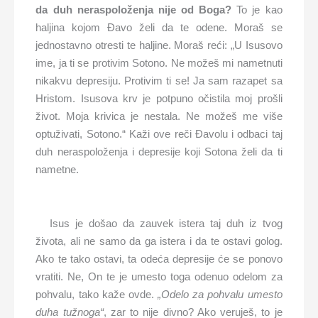
da duh neraspoloženja nije od Boga?
To je kao
haljina kojom Đavo želi da te odene. Moraš se
jednostavno otresti te haljine. Moraš reći: „U Isusovo
ime, ja ti se protivim Sotono. Ne možeš mi nametnuti
nikakvu depresiju. Protivim ti se! Ja sam razapet sa
Hristom. Isusova krv je potpuno očistila moj prošli
život. Moja krivica je nestala. Ne možeš me više
optuživati, Sotono.“ Kaži ove reči Đavolu i odbaci taj
duh neraspoloženja i depresije koji Sotona želi da ti
nametne.
Isus je došao da zauvek istera taj duh iz tvog
života, ali ne samo da ga istera i da te ostavi golog.
Ako te tako ostavi, ta odeća depresije će se ponovo
vratiti. Ne, On te je umesto toga odenuo odelom za
pohvalu, tako kaže ovde.
„Odelo za pohvalu umesto
duha tužnoga“
, zar to nije divno? Ako veruješ, to je