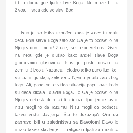
biti u domu gde ljudi slave Boga. Ne može biti u
životu ili srcu gde se slavi Bog.
Isus je bio toliko uzbuđen kada je video tu malu
decu koja slave Boga zato što Ga je to podsetilo na
Njegov dom – nebo! Znate, Isus je od večnosti živeo
na nebu gde je slušao kako anđeli slave Boga
gromovnim glasovima. Isus je posle došao na
zemlju, živeo u Nazaretu i gledao toliko puno ljudi koji
su tužni, gunđaju, žale se… Njemu je bilo žao zbog
toga. Ali, ponekad je video situaciju poput ove kada
su deca klicala i slavila Boga. To Ga je podsetilo na
Njegov nebeski dom, ali ti religiozni ljudi jednostavno
nisu mogli to da razumu. Nisu mogli da podnesu
takvu vrstu slavljenja. Šta to dokazuje?
Oni su
zapravo bili u zajedništvu sa Đavolom!
Đavo je
mrzio takvo slavljenje i ti religiozni ljudi su mrzili to