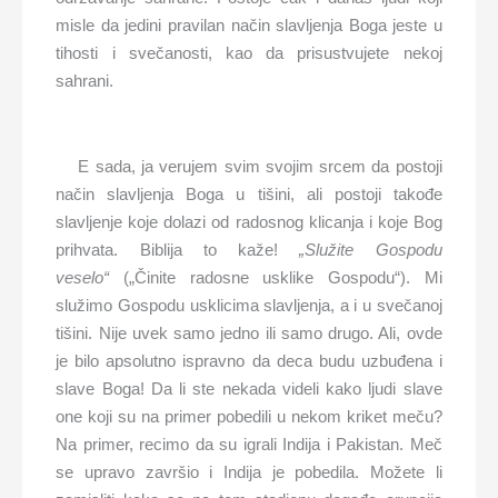
misle da jedini pravilan način slavljenja Boga jeste u
tihosti i svečanosti, kao da prisustvujete nekoj
sahrani.
E sada, ja verujem svim svojim srcem da postoji
način slavljenja Boga u tišini, ali postoji takođe
slavljenje koje dolazi od radosnog klicanja i koje Bog
prihvata. Biblija to kaže!
„Služite Gospodu
veselo“
(„Činite radosne usklike Gospodu“). Mi
služimo Gospodu usklicima slavljenja, a i u svečanoj
tišini. Nije uvek samo jedno ili samo drugo. Ali, ovde
je bilo apsolutno ispravno da deca budu uzbuđena i
slave Boga! Da li ste nekada videli kako ljudi slave
one koji su na primer pobedili u nekom kriket meču?
Na primer, recimo da su igrali Indija i Pakistan. Meč
se upravo završio i Indija je pobedila. Možete li