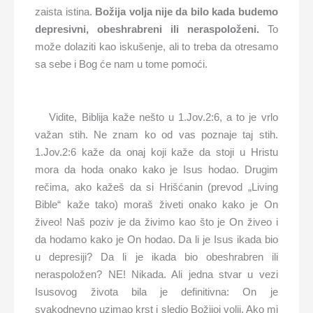
zaista istina.
Božija volja nije da bilo kada budemo
depresivni, obeshrabreni ili neraspoloženi.
To
može dolaziti kao iskušenje, ali to treba da otresamo
sa sebe i Bog će nam u tome pomoći.
Vidite, Biblija kaže nešto u 1.Jov.2:6, a to je vrlo
važan stih. Ne znam ko od vas poznaje taj stih.
1.Jov.2:6 kaže da onaj koji kaže da stoji u Hristu
mora da hoda onako kako je Isus hodao. Drugim
rečima, ako kažeš da si Hrišćanin (prevod „Living
Bible“ kaže tako) moraš živeti onako kako je On
živeo! Naš poziv je da živimo kao što je On živeo i
da hodamo kako je On hodao. Da li je Isus ikada bio
u depresiji? Da li je ikada bio obeshrabren ili
neraspoložen? NE! Nikada. Ali jedna stvar u vezi
Isusovog života bila je definitivna: On je
svakodnevno uzimao krst i sledio Božijoj volji. Ako mi