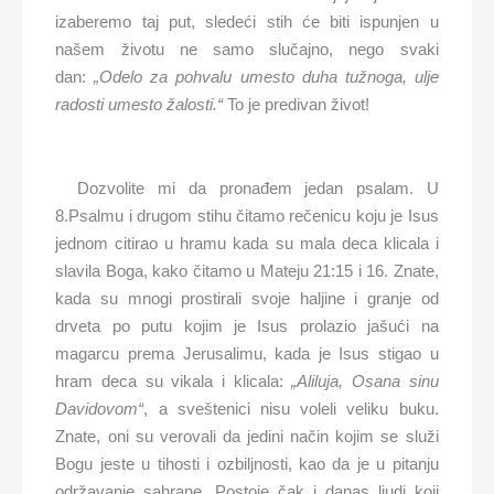
izaberemo taj put, sledeći stih će biti ispunjen u
našem životu ne samo slučajno, nego svaki
dan:
„Odelo za pohvalu umesto duha tužnoga, ulje
radosti umesto žalosti.“
To je predivan život!
Dozvolite mi da pronađem jedan psalam. U
8.Psalmu i drugom stihu čitamo rečenicu koju je Isus
jednom citirao u hramu kada su mala deca klicala i
slavila Boga, kako čitamo u Mateju 21:15 i 16. Znate,
kada su mnogi prostirali svoje haljine i granje od
drveta po putu kojim je Isus prolazio jašući na
magarcu prema Jerusalimu, kada je Isus stigao u
hram deca su vikala i klicala:
„Aliluja, Osana sinu
Davidovom“
, a sveštenici nisu voleli veliku buku.
Znate, oni su verovali da jedini način kojim se služi
Bogu jeste u tihosti i ozbiljnosti, kao da je u pitanju
održavanje sahrane. Postoje čak i danas ljudi koji