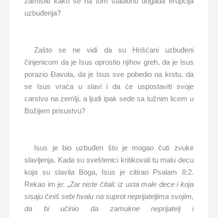
zamisliti kako se na tom stadionu događa erupcija
uzbuđenja?
Zašto se ne vidi da su Hrišćani uzbuđeni
činjenicom da je Isus oprostio njihov greh, da je Isus
porazio Đavola, da je Isus sve pobedio na krstu, da
se Isus vraća u slavi i da će uspostaviti svoje
carstvo na zemlji, a ljudi ipak sede sa tužnim licem u
Božijem prisustvu?
Isus je bio uzbuđen što je mogao čuti zvuke
slavljenja. Kada su sveštenici kritikovali tu malu decu
koja su slavila Boga, Isus je citirao Psalam 8:2.
Rekao im je:
„Zar niste čitali: iz usta male dece i koja
sisaju činiš sebi hvalu na suprot neprijateljima svojim,
da bi učinio da zamukne neprijatelj i