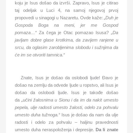
koju je Isus došao da izvrši. Zapravo, Isus je citirao
taj odeljak u Luci 4, na samoj njegovoj prvoj
propovedi u sinagogi u Nazaretu. Ovde kaže:
„Duh je
Gospoda Boga na meni, jer me Gospod
pomaza…“
Za čega je Otac pomazao Isusa?
„Da
javljam dobre glase krotkima, da zavijem ranjene u
srcu, da oglasim zarobljenima slobodu i sužnjima da
će im se otvoriti tamnica.“
Znate, Isus je došao da oslobodi ljude! Đavo je
došao na zemlju da odvede ljude u ropstvo, ali Isus je
došao da oslobodi ljude. Isus je takođe došao
da
„učini žalosnima u Sionu i da im da nakit umesto
pepela, ulje radosti umesto žalosti, odelo za pohvalu
umesto duha tužnoga.“
Isus je došao da nam da ulje
radosti i odelo za pohvalu – haljinu pravednosti
umesto duha neraspoloženja i depresije.
Da li znate