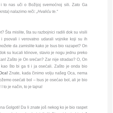
 i to nas uči o Božijoj svemoćnoj sili. Zato Ga
krsta) nalazimo reči:
„Hvaliću te.“
? Šta mislite, šta su razbojnici radili dok su visili
 i psovali i verovatno udarali vojnike koji su ih
li možete da zamislite kako je Isus bio razapet? On
dok su kucali klinove, stavio je nogu jednu preko
ećan! Zašto je On srećan? Zar nije stradao? O, On
kao što bi ga ti i ja osećali. Zašto je onda bio
 Oca!
Znate, kada činimo volju našeg Oca, nema
emo osećati bol – Isus je osećao bol, ali je bio
 to je način, to je tajna!
 na Golgoti! Da li znate još nekog ko je bio raspet