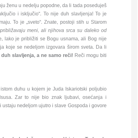
voju ženu u nedelju popodne, da li tada poseduješ
ljučio i isključio“. To nije duh slavljenja! To je
imaju. To je „sveto“. Znate, postoji stih u Starom
ribližavaju meni, ali njihova srca su daleko od
, lako je približiti se Bogu usnama, ali Bog nije
ja koje se nedeljom izgovara širom sveta. Da li
 duh slavljenja, a ne samo reči!
Reči mogu biti
 istom duhu u kojem je Juda Iskariotski poljubio
Isusa. Zar to nije bio znak ljubavi, osećanja i
judi ustaju nedeljom ujutro i slave Gospoda i govore