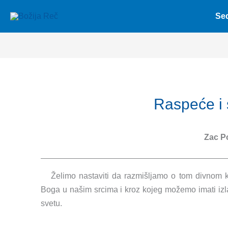
Skip
Se
to
content
Raspeće i 
Zac P
Želimo nastaviti da razmišljamo o tom divnom k
Boga u našim srcima i kroz kojeg možemo imati izl
svetu.