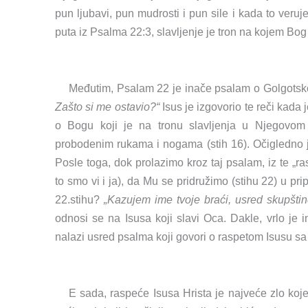
pun ljubavi, pun mudrosti i pun sile i kada to veru
puta iz Psalma 22:3, slavljenje je tron na kojem Bog
Međutim, Psalam 22 je inače psalam o Golgotsk
Zašto si me ostavio?“
Isus je izgovorio te reči kada 
o Bogu koji je na tronu slavljenja u Njegovom
probodenim rukama i nogama (stih 16). Očigledno je
Posle toga, dok prolazimo kroz taj psalam, iz te „ra
to smo vi i ja), da Mu se pridružimo (stihu 22) u pri
22.stihu?
„Kazujem ime tvoje braći, usred skupštine
odnosi se na Isusa koji slavi Oca. Dakle, vrlo je in
nalazi usred psalma koji govori o raspetom Isusu 
E sada, raspeće Isusa Hrista je najveće zlo koj