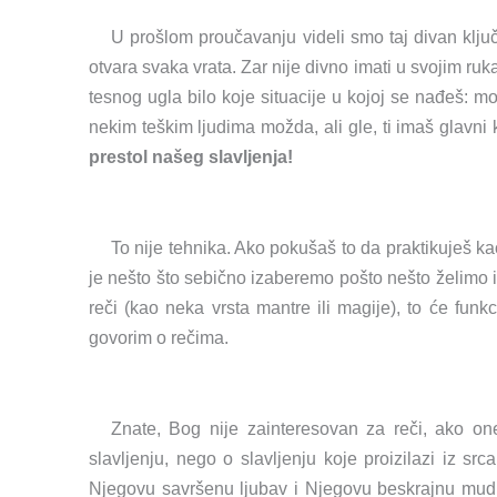
U prošlom proučavanju videli smo taj divan ključ
otvara svaka vrata. Zar nije divno imati u svojim ruk
tesnog ugla bilo koje situacije u kojoj se nađeš: m
nekim teškim ljudima možda, ali gle, ti imaš glavni k
prestol našeg slavljenja!
To nije tehnika. Ako pokušaš to da praktikuješ ka
je nešto što sebično izaberemo pošto nešto želimo 
reči (kao neka vrsta mantre ili magije), to će funk
govorim o rečima.
Znate, Bog nije zainteresovan za reči, ako on
slavljenju, nego o slavljenju koje proizilazi iz s
Njegovu savršenu ljubav i Njegovu beskrajnu mudr