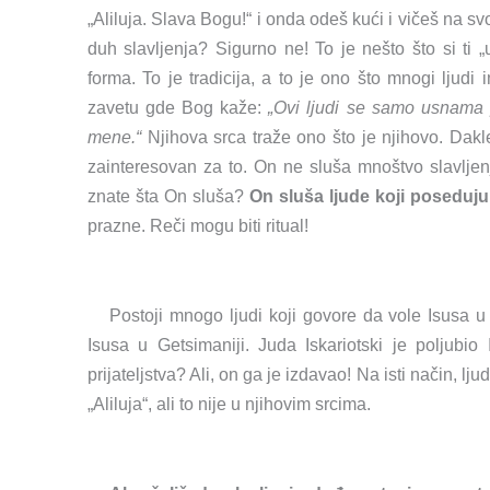
„Aliluja. Slava Bogu!“ i onda odeš kući i vičeš na s
duh slavljenja? Sigurno ne! To je nešto što si ti „uk
forma. To je tradicija, a to je ono što mnogi ljudi 
zavetu gde Bog kaže:
„Ovi ljudi se samo usnama p
mene.“
Njihova srca traže ono što je njihovo. Dakle
zainteresovan za to. On ne sluša mnoštvo slavljen
znate šta On sluša?
On sluša ljude koji poseduju
prazne. Reči mogu biti ritual!
Postoji mnogo ljudi koji govore da vole Isusa u
Isusa u Getsimaniji. Juda Iskariotski je poljubio 
prijateljstva? Ali, on ga je izdavao! Na isti način, l
„Aliluja“, ali to nije u njihovim srcima.