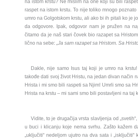
na istom krstu? Ne mislim na one koji su bili raspeti
raspet na istom krstu. To nije toliko mnogo poznato
umro na Golgotskom krstu, ali ako bi ih pitali ko je j
da odgovore. Ipak, odgovor nam je pružen na n
čitamo da je naš stari čovek bio razapet sa Hristom
lično na sebe:
„Ja sam razapet sa Hristom. Sa Hrist
Dakle, nije samo Isus taj koji je umro na krstu
takođe dati svoj život Hristu, na jedan divan način 
Hrista i mi smo bili raspeti sa Njim! Umrli smo sa Hr
Hrista na krstu – mi sami smo bili postavljeni na taj
Vidite, to je drugačija vrsta slavljenja od „svetih“
u buci i klicanju koje nema svrhu. Zašto kažem 
„uključiti“ nedeljom ujutro na dva sata i „isključit