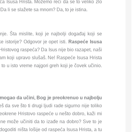
eća Isusa Hrista. Možemo reći da se to veliko zlo
 Da li se slažete sa mnom? Da, to je istina.
. Šta mislite, koji je najbolji događaj koji se
e istorije? Odgovor je opet isti.
Raspeće Isusa
 Hristovog raspeća? Da Isus nije bio razapet, naši
gram koji upravo slušaš. Ne! Raspeće Isusa Hrista
 to u isto vreme najgori greh koji je čovek učinio.
 mogao da učini, Bog je preokrenuo u najbolju
a sve što ti drugi ljudi rade sigurno nije toliko
eokrene Hristovo raspeće u nešto dobro, kaži mi
g ne može učiniti da to izađe na dobro? Sve to je
goditi ništa lošije od raspeća Isusa Hrista, a tu