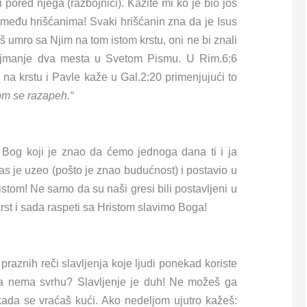
 pored njega (razbojnici). Kažite mi ko je bio još
 među hrišćanima! Svaki hrišćanin zna da je Isus
oš umro sa Njim na tom istom krstu, oni ne bi znali
ajmanje dva mesta u Svetom Pismu. U Rim.6:6
 na krstu i Pavle kaže u Gal.2:20 primenjujući to
om se razapeh.“
! Bog koji je znao da ćemo jednoga dana ti i ja
nas je uzeo (pošto je znao budućnost) i postavio u
istom! Ne samo da su naši gresi bili postavljeni u
 krst i sada raspeti sa Hristom slavimo Boga!
, praznih reči slavljenja koje ljudi ponekad koriste
da nema svrhu? Slavljenje je duh! Ne možeš ga
i“ kada se vraćaš kući. Ako nedeljom ujutro kažeš: