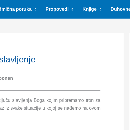
dmična poruka
Propovedi
Knjige
Duhovn
slavljenje
oonen
ljuču slavljenja Boga kojim pripremamo tron za
az iz svake situacije u kojoj se nađemo na ovom