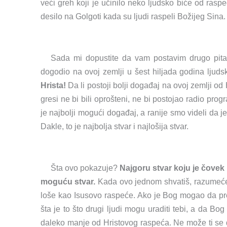
veći greh koji je učinilo neko ljudsko biće od rasp
desilo na Golgoti kada su ljudi raspeli Božijeg Sina.
Sada mi dopustite da vam postavim drugo pitanje
dogodio na ovoj zemlji u šest hiljada godina ljudsk
Hrista!
Da li postoji bolji događaj na ovoj zemlji od
gresi ne bi bili oprošteni, ne bi postojao radio pro
je najbolji mogući događaj, a ranije smo videli da je
Dakle, to je najbolja stvar i najlošija stvar.
Šta ovo pokazuje?
Najgoru stvar koju je čovek
moguću stvar.
Kada ovo jednom shvatiš, razumećeš d
loše kao Isusovo raspeće. Ako je Bog mogao da pr
šta je to što drugi ljudi mogu uraditi tebi, a da Bo
daleko manje od Hristovog raspeća. Ne može ti se do