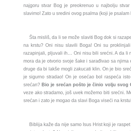
najgoru stvar Bog je preokrenuo u najbolju stvar
slavimo! Zato u sredini ovog psalma (koji je psalam 
Šta misliš, da li se može slaviti Bog dok si razapet
na krstu? Oni nisu slavili Boga! Oni su proklinjali
razapinjali, pljuvali ih… Oni nisu bili srećni. A da 
mora da je otvorio svoje šake i sarađivao sa njima 
druge da bi lakše mogli zakucati klin. On je bio sr
je sigurno stradao! On je osećao bol raspeća isto 
srećan?
Bio je srećan pošto je činio volju svog
veze ako stradamo, još uvek možemo biti srećni. Mož
srećan i zato je mogao da slavi Boga viseći na krstu! I
Biblija kaže da nije samo Isus Hrist koji je raspet