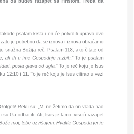
treba da budeš razapet sa Hristom. Treba da
akođe psalam krsta i on će potvrditi upravo ovo
i zato je potrebno da se iznova i iznova obraćamo
o je snažna Božija reč. Psalam 118, ako čitate od
; ali ih u ime Gospodnje razbih.“
To je psalam
dari, posta glava od ugla.“
To je reč koju je Isus
u 12:10 i 11. To je reč koju je Isus citirao u vezi
 Golgoti! Rekli su: „Mi ne želimo da on vlada nad
u Ga odbacili! Ali, Isus je tamo, viseći razapet
 Bože moj, tebe uzvišujem. Hvalite Gospoda jer je