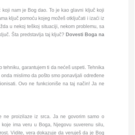
 koji nam je Bog dao. To je kao glavni ključ koji
ama ključ pomoću kojeg možeš otključati i izaći iz
ožda u nekoj teškoj situaciji, nekom problemu, sa
ljuč. Šta predstavlja taj ključ?
Dovesti Boga na
o tehniku, garantujem ti da nećeš uspeti. Tehnika
i onda mislimo da pošto smo ponavljali određene
cionisati. Ovo ne funkcioniše na taj način! Ja ne
e ne proizilaze iz srca. Ja ne govorim samo o
rca koje ima veru u Boga, Njegovu suverenu silu,
ost. Vidite, vera dokazuje da veruješ da je Bog