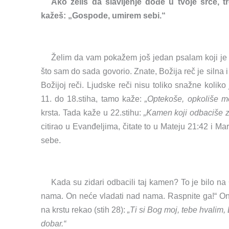
Ako želiš da slavljenje dođe u tvoje srce, 
kažeš: „Gospode, umirem sebi.“
Želim da vam pokažem još jedan psalam koji je t
što sam do sada govorio. Znate, Božija reč je silna 
Božijoj reči. Ljudske reči nisu toliko snažne kolik
11. do 18.stiha, tamo kaže:
„Optekoše, opkoliše me
krsta. Tada kaže u 22.stihu:
„Kamen koji odbaciše zi
citirao u Evanđeljima, čitate to u Mateju 21:42 i Mark
sebe.
Kada su zidari odbacili taj kamen? To je bilo na
nama. On neće vladati nad nama. Raspnite ga!“ Oni s
na krstu rekao (stih 28):
„Ti si Bog moj, tebe hvalim,
dobar.“