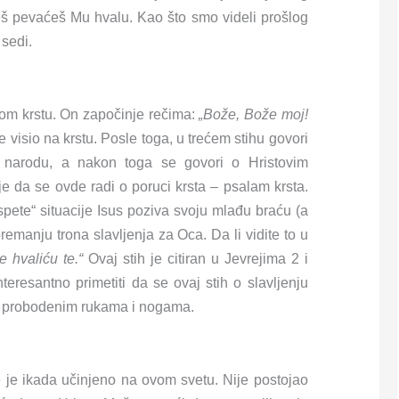
ješ pevaćeš Mu hvalu. Kao što smo videli prošlog
 sedi.
om krstu. On započinje rečima:
„Bože, Bože moj!
je visio na krstu. Posle toga, u trećem stihu govori
 narodu, a nakon toga se govori o Hristovim
 da se ovde radi o poruci krsta – psalam krsta.
spete“ situacije Isus poziva svoju mlađu braću (a
premanju trona slavljenja za Oca. Da li vidite to u
 hvaliću te.“
Ovaj stih je citiran u Jevrejima 2 i
teresantno primetiti da se ovaj stih o slavljenju
sa probodenim rukama i nogama.
e je ikada učinjeno na ovom svetu. Nije postojao