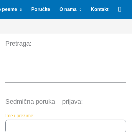
Sear
e pesme
Poručite
O nama
Kontakt
Pretraga:
Sedmična poruka – prijava:
Ime i prezime: