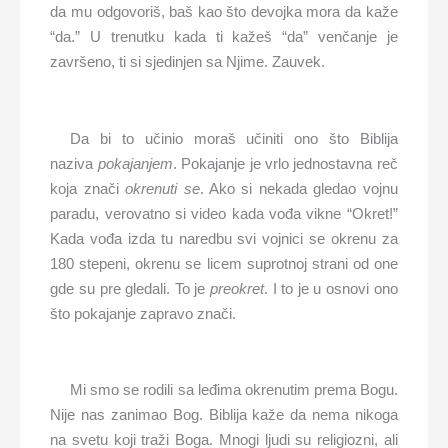
da mu odgovoriš, baš kao što devojka mora da kaže
“da.” U trenutku kada ti kažeš “da” venčanje je
završeno, ti si sjedinjen sa Njime. Zauvek.
Da bi to učinio moraš učiniti ono što Biblija
naziva
pokajanjem
. Pokajanje je vrlo jednostavna reč
koja znači
okrenuti se
. Ako si nekada gledao vojnu
paradu, verovatno si video kada vođa vikne “Okret!”
Kada vođa izda tu naredbu svi vojnici se okrenu za
180 stepeni, okrenu se licem suprotnoj strani od one
gde su pre gledali. To je
preokret
. I to je u osnovi ono
što pokajanje zapravo znači.
Mi smo se rodili sa leđima okrenutim prema Bogu.
Nije nas zanimao Bog. Biblija kaže da nema nikoga
na svetu koji traži Boga. Mnogi ljudi su religiozni, ali