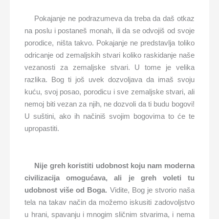
Pokajanje ne podrazumeva da treba da daš otkaz
na poslu i postaneš monah, ili da se odvojiš od svoje
porodice, ništa takvo. Pokajanje ne predstavlja toliko
odricanje od zemaljskih stvari koliko raskidanje naše
vezanosti za zemaljske stvari. U tome je velika
razlika. Bog ti još uvek dozvoljava da imaš svoju
kuću, svoj posao, porodicu i sve zemaljske stvari, ali
nemoj biti vezan za njih, ne dozvoli da ti budu bogovi!
U suštini, ako ih načiniš svojim bogovima to će te
upropastiti.
Nije greh koristiti udobnost koju nam moderna
civilizacija omogućava, ali je greh voleti tu
udobnost više od Boga.
Vidite, Bog je stvorio naša
tela na takav način da možemo iskusiti zadovoljstvo
u hrani, spavanju i mnogim sličnim stvarima, i nema