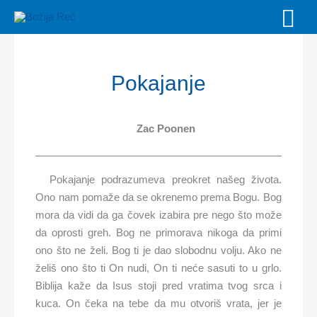
Skip
MAI
to
MEN
content
Pokajanje
Zac Poonen
Pokajanje podrazumeva preokret našeg života.
Ono nam pomaže da se okrenemo prema Bogu. Bog
mora da vidi da ga čovek izabira pre nego što može
da oprosti greh. Bog ne primorava nikoga da primi
ono što ne želi. Bog ti je dao slobodnu volju. Ako ne
želiš ono što ti On nudi, On ti neće sasuti to u grlo.
Biblija kaže da Isus stoji pred vratima tvog srca i
kuca. On čeka na tebe da mu otvoriš vrata, jer je