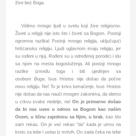
žive bez Boga.
Vidimo mnogo ljudi u svetu koji žive religiozno.
Živeti u religiji nije isto što i živeti sa Bogom. Postoji
ogromna razlika! Postoji mnogo religija, uključujući
hrišćansku religiju. Ljudi uglavnom imaju religiju, jer
su rođeni u njoj. Rođeni su u određenoj porodici i idu
sa njom na mesta bogosluženja. Ali postoji mnogo
razlike između toga i biti ujedinjen sa
osobom
Boga.
Isus Hristos nije došao da počne
novu religiju. Ne! To je krivo tumačenje. Isus Hristos
nije došao da nas nauči mnogim zakonima, da idemo
u crkvu svake nedelje, ne!
On je primarno došao
da bi nas uveo u odnos sa Bogom kao našim
Ocem, u ličnu zajednicu sa Njim, u brak
, kao što
sam rekao. On je već rekao “da” kada je umro na
krstu za tebe i ustao iz mrtvih. On sada čeka na tebe