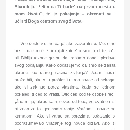
Stvoritelju, želim da Ti budeš na prvom mestu u
mom životu“, to je pokajanje – okrenuti se i
učiniti Boga centrom svog života.
Vrlo često vidimo da je lako zavarati se. Možemo
misliti da smo se pokajali zato što smo rekli te reči,
ali Biblija takođe govori da trebamo doneti plodove
svog pokajanja. Kako dokazujemo da smo se zaista
okrenuli od starog načina življenja? Jedan način
može biti, ako si u prošlosti ukrao novac od nekoga,
ako si zakinuo porez vlastima, kada se jednom
pokaješ, ti ćeš to vratiti. Otićićeš kod te osobe i reći:
„Žao mi je, ukrao sam novac od tebe, verovatno nisi
ni znao za to, godinama ranije. Vraćam ti novac sa
kamatom.“ Ako si varao sa porezima, pokajanje bi
podrazumevalo vraćanje tog novca državi. Ako si