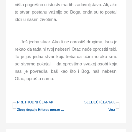
ništa pogrešno u istustvima tih zadovoljstava. Ali, ako
te stvari postanu važnije od Boga, onda su to postali
idoli u našim životima.
Još jedna stvar. Ako ti ne oprostiš drugima, Isus je
rekao da tada ni tvoj nebesni Otac neće oprostiti tebi.
To je još jedna stvar koju treba da učinimo ako smo
se stvarno pokajali – da oprostimo svakoj osobi koja
nas je povredila, baš kao što i Bog, naš nebesni
Otac, oprašta nama.
Prev
Nex
PRETHODNI ČLANAK
SLEDEĆI ČLANAK
Zbog čega je Hristos morao da umre
Vera