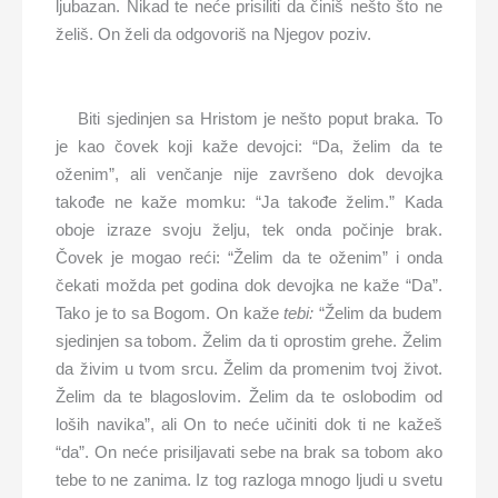
ljubazan. Nikad te neće prisiliti da činiš nešto što ne
želiš. On želi da odgovoriš na Njegov poziv.
Biti sjedinjen sa Hristom je nešto poput braka. To
je kao čovek koji kaže devojci: “Da, želim da te
oženim”, ali venčanje nije završeno dok devojka
takođe ne kaže momku: “Ja takođe želim.” Kada
oboje izraze svoju želju, tek onda počinje brak.
Čovek je mogao reći: “Želim da te oženim” i onda
čekati možda pet godina dok devojka ne kaže “Da”.
Tako je to sa Bogom. On kaže
tebi:
“Želim da budem
sjedinjen sa tobom. Želim da ti oprostim grehe. Želim
da živim u tvom srcu. Želim da promenim tvoj život.
Želim da te blagoslovim. Želim da te oslobodim od
loših navika”, ali On to neće učiniti dok ti ne kažeš
“da”. On neće prisiljavati sebe na brak sa tobom ako
tebe to ne zanima. Iz tog razloga mnogo ljudi u svetu