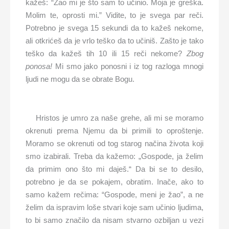
kažeš: “Žao mi je što sam to učinio. Moja je greška.
Molim te, oprosti mi.” Vidite, to je svega par reči.
Potrebno je svega 15 sekundi da to kažeš nekome,
ali otkrićeš da je vrlo teško da to učiniš. Zašto je tako
teško da kažeš tih 10 ili 15 reči nekome?
Zbog
ponosa!
Mi smo jako ponosni i iz tog razloga mnogi
ljudi ne mogu da se obrate Bogu.
Hristos je umro za naše grehe, ali mi se moramo
okrenuti prema Njemu da bi primili to oproštenje.
Moramo se okrenuti od tog starog načina života koji
smo izabirali. Treba da kažemo: „Gospode, ja želim
da primim ono što mi daješ.“ Da bi se to desilo,
potrebno je da se pokajem, obratim. Inače, ako to
samo kažem rečima: “Gospode, meni je žao”, a ne
želim da ispravim loše stvari koje sam učinio ljudima,
to bi samo značilo da nisam stvarno ozbiljan u vezi