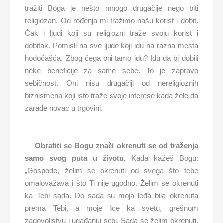
tražiti Boga je nešto mnogo drugačije nego biti
religiozan. Od rođenja mi tražimo našu korist i dobit.
Čak i ljudi koji su religiozni traže svoju korist i
dobitak. Pomisli na sve ljude koji idu na razna mesta
hodočašća. Zbog čega oni tamo idu? Idu da bi dobili
neke beneficije za same sebe. To je zapravo
sebičnost. Oni nisu drugačiji od nereligioznih
biznismena koji isto traže svoje interese kada žele da
zarade novac u trgovini.
Obratiti se Bogu znači okrenuti se od traženja
samo svog puta u životu.
Kada kažeš Bogu:
„Gospode, želim se okrenuti od svega što tebe
omalovažava i što Ti nije ugodno. Želim se okrenuti
ka Tebi sada. Do sada su moja leđa bila okrenuta
prema Tebi, a moje lice ka svetu, grešnom
zadovoljstvu i ugađanju sebi. Sada se želim okrenuti.