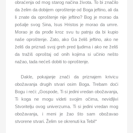
obraćenja od mog starog načina života. To bi značilo
da želim da dobijem oproštenje od Boga jeftino, ali da
li znate da oproštenje nije jeftino? Bog je morao da
pošalje svog Sina, Isus Hristos je morao da umre.
Morao je da prođe kroz svu tu patnju da bi kupio
naše oproštenje. Zato, ako Ga želiš jeftino, ako ne
želiš da priznaš svoj greh pred ljudima i ako ne želiš
da tražiš oproštaj od onih kojima si učinio nešto
nažao, tada nećeš dobiti to oproštenje.
Dakle, pokajanje znači da priznajem krivicu
obožavanja drugih stvari osim Boga. Trebam doći
Bogu i reći: „Gospode, Ti si jedini vredan obožavanja,
Ti koga ne mogu videti svojim očima, nevidljivi
Stvoritelju ovog univerzuma. Ti si jedini vredan mog
obožavanja, i meni je žao što sam obožavao
stvorene stvari. Želim se okrenuti ka Tebi!“