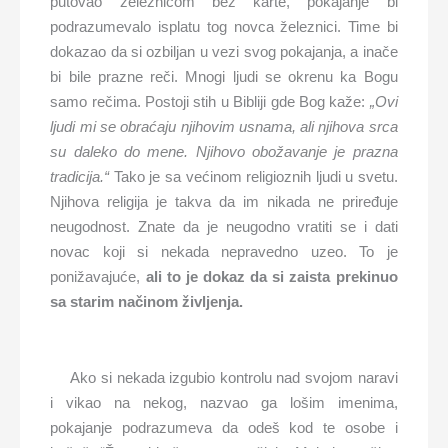
putovao železnicom bez karte, pokajanje bi
podrazumevalo isplatu tog novca železnici. Time bi
dokazao da si ozbiljan u vezi svog pokajanja, a inače
bi bile prazne reči. Mnogi ljudi se okrenu ka Bogu
samo rečima. Postoji stih u Bibliji gde Bog kaže:
„Ovi
ljudi mi se obraćaju njihovim usnama, ali njihova srca
su daleko do mene. Njihovo obožavanje je prazna
tradicija.“
Tako je sa većinom religioznih ljudi u svetu.
Njihova religija je takva da im nikada ne priređuje
neugodnost. Znate da je neugodno vratiti se i dati
novac koji si nekada nepravedno uzeo. To je
ponižavajuće,
ali to je dokaz da si zaista prekinuo
sa starim načinom življenja.
Ako si nekada izgubio kontrolu nad svojom naravi
i vikao na nekog, nazvao ga lošim imenima,
pokajanje podrazumeva da odeš kod te osobe i