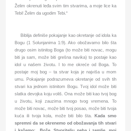
Želim okrenuti leđa svim tim stvarima, a moje lice ka
Tebi! Želim da ugodim Tebi.“
Biblija definiše pokajanje kao okretanje od idola ka
Bogu (1 Solunjanima 1:9). Ako obožavamo bilo šta
drugo osim istinitog Boga (to može biti novac, mogu
biti ja sam, može biti grešna navika) to postaje kao
idol u našem životu. I to me okreće od Boga. To
postaje moj bog – ta stvar koja je najviša u mom
umu. Pokajanje podrazumeva okretanje od svih tih
stvari ka jednom istinitom Bogu. Tvoj idol može biti
slatka devojka koju voliš. Ona može biti kao tvoj bog
u životu, koji zauzima mnogo tvog vremena. To
može biti novac, može biti tvoj posao, može biti tvoja
kuća ili tvoja kola, može biti bilo šta.
Kada smo
spremni da se okrenemo od obožavanja tih stvari
i kažemo: „Bože, Stvoritelju neba i zemlje, moj