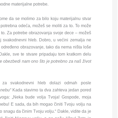
hodne materijalne potrebe.
me da se molimo za bilo koju materijalnu stvar
e potrebna odeća, možeš se moliti za to. To može
za to. Za potrebe obrazovanja svoje dece – možeš
oj svakodnevni hleb. Dobro, u većini zemalja ne
 određeno obrazovanje, tako da nema ništa loše
akle, sve te stvare pripadaju tom kratkom delu
 obezbedi nam ono što je potrebno za naš život
va za svakodnevni hleb dolazi odmah posle
 nebu“
Kada stavimo ta dva zahteva jedan pored
ovoga: „Neka bude volja Tvoja! Gospode, moja
 nebu! E sada, da bih mogao činiti Tvoju volju na
 snagu da činim Tvoju volju.“ Dakle, vidite da je