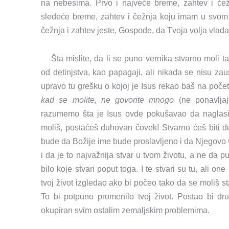
na nebesima. Prvo i najveće breme, zahtev i čež
sledeće breme, zahtev i čežnja koju imam u svom s
čežnja i zahtev jeste, Gospode, da Tvoja volja vlada
Šta mislite, da li se puno vernika stvarno moli 
od detinjstva, kao papagaji, ali nikada se nisu zau
upravo tu grešku o kojoj je Isus rekao baš na poče
kad se molite, ne govorite mnogo
(ne ponavlja
razumemo šta je Isus ovde pokušavao da naglasi
moliš, postaćeš duhovan čovek! Stvarno ćeš biti du
bude da Božije ime bude proslavljeno i da Njegovo 
i da je to najvažnija stvar u tvom životu, a ne da pu
bilo koje stvari poput toga. I te stvari su tu, ali 
tvoj život izgledao ako bi počeo tako da se moliš st
To bi potpuno promenilo tvoj život. Postao bi d
okupiran svim ostalim zemaljskim problemima.