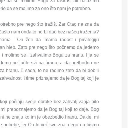
je da se molimo Bogu za raskoš, ali nalazimo
orio da se molimo za ono što nam je potrebno.
 potrebno pre nego što tražiš. Zar Otac ne zna da
Zašto nam onda to ne bi dao bez našeg traženja?
ama i On želi da imamo radost i privilegiju
van hleb. Zato pre nego što počnemo da jedemo
 i molimo se i zahvalimo Bogu za hranu. I ja se
domu ne jurite svi na hranu, a da prethodno ne
za hranu. E sada, to ne radimo zato da bi dobili
zahvalnosti i time priznajemo da je Bog taj koji je
 koji počinju svoje obroke bez zahvaljivanja bilo
 mi prepoznajemo da je Bog taj koji to daje. Bog
, oni ne znaju ko im je obezbedio hranu. Dakle, mi
e potrebe, jer On to već sve zna, nego da bismo