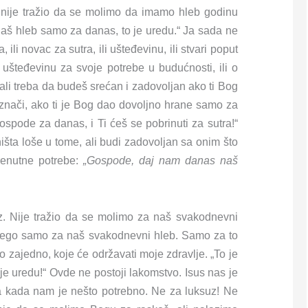
s nije tražio da se molimo da imamo hleb godinu
daš hleb samo za danas, to je uredu.“ Ja sada ne
li novac za sutra, ili ušteđevinu, ili stvari poput
ušteđevinu za svoje potrebe u budućnosti, ili o
li treba da budeš srećan i zadovoljan ako ti Bog
znači, ako ti je Bog dao dovoljno hrane samo za
spode za danas, i Ti ćeš se pobrinuti za sutra!“
šta loše u tome, ali budi zadovoljan sa onim što
renutne potrebe:
„Gospode, daj nam danas naš
z. Nije tražio da se molimo za naš svakodnevni
, nego samo za naš svakodnevni hleb. Samo za to
o zajedno, koje će održavati moje zdravlje. „To je
e uredu!“ Ovde ne postoji lakomstvo. Isus nas je
a kada nam je nešto potrebno. Ne za luksuz! Ne