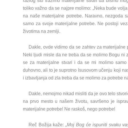
razlog što tražimo materijalne stvari da bismo mogl
toliko važno da se najpre molimo: „Neka bude volja 
na naše materijalne potrebe. Naravno, nezgoda 
samo za svoje materijalne potrebe. Ne postoji veza
životima na zemlji.
Dakle, ovde vidimo da se zahtev za materijalne 
Neki ljudi misle da ne treba da se molimo Bogu ni z
se za materijalne stvari i da se mi molimo samo z
duhovno, ali to je suprotno Isusovom učenju koji nas
i izbavljanja od zla treba da se molimo za potrebe n
Dakle, nemojmo nikad misliti da je ovo telo stvor
na prvo mesto u našem životu, savršeno je ispr
materijalne potrebe! Ne raskoš, nego potrebe!
Reč Božija kaže:
„Moj Bog će ispuniti svaku va