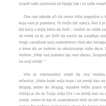
izrazili našu zavisnost od Njega čak i za naše neop
Ovo nas takođe uči da nema ništa pogrešno u to
koja nam je potrebna. To može biti odeća. Ako ti j
biti kuća u kojoj treba da živiš – možeš se moliti 
se moliti za to, jer želiš da nauče da zarađuju sv
mogu zarađivati svoj svakodnevni hleb ako nemaju
u tome da se molimo za obrazovanje naše dece. D
molitve:
„Hleb naš potrebni daj nam danas. Gospode
na ovoj zemlji. “
Vrlo je interesantno videti da ova molit
rečenice:
„Neka bude volja tvoja i na zemlji kao na
drugog, jedan do drugog, ispadne nešto poput 
čežnja je da se Tvoja volja čini i na zemlji kao na
zemlji, molim te daj mi svakodnevni hleb da bih imao