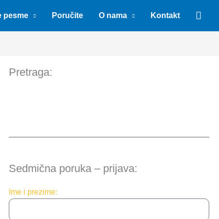
Sear
e pesme
Poručite
O nama
Kontakt
Pretraga:
Sedmična poruka – prijava:
Ime i prezime: