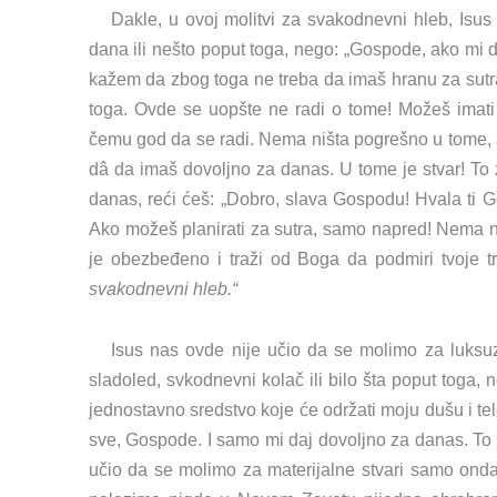
Dakle, u ovoj molitvi za svakodnevni hleb, Isu
dana ili nešto poput toga, nego: „Gospode, ako mi 
kažem da zbog toga ne treba da imaš hranu za sutra, i
toga. Ovde se uopšte ne radi o tome! Možeš imati 
čemu god da se radi. Nema ništa pogrešno u tome, a
dâ da imaš dovoljno za danas. U tome je stvar! To 
danas, reći ćeš: „Dobro, slava Gospodu! Hvala ti Go
Ako možeš planirati za sutra, samo napred! Nema ni
je obezbeđeno i traži od Boga da podmiri tvoje t
svakodnevni hleb.“
Isus nas ovde nije učio da se molimo za luksu
sladoled, svkodnevni kolač ili bilo šta poput toga
jednostavno sredstvo koje će održati moju dušu i tel
sve, Gospode. I samo mi daj dovoljno za danas. To j
učio da se molimo za materijalne stvari samo ond