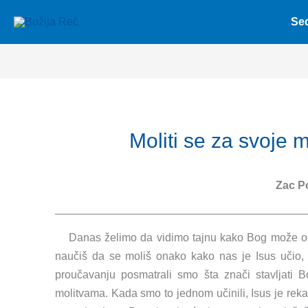
Skip
Se
to
content
Moliti se za svoje 
Zac P
Danas želimo da vidimo tajnu kako Bog može odg
naučiš da se moliš onako kako nas je Isus učio,
proučavanju posmatrali smo šta znači stavljati
molitvama. Kada smo to jednom učinili, Isus je reka