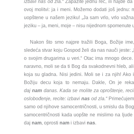
izbavi nas od zla.“
Zapazite jednu reč, ili hajde da
ovoj molitvi: ja i meni. Možemo dodati još jednu: m
uopštene u našem jeziku! „Ja sam vrlo, vrlo važn
jeziku – ja, meni, moje – nisu nijednom spomenute u
Nakon što smo najpre tražili Boga, Božije ime,
sledeća stvar koju Gospod želi da nas nauči jeste: 
o svojim drugarima u veri.“ Otac ima mnogo dece. D
naravno, moli se da ti Bog da svakodnevni hleb, ali
koja su gladna. Nisi jedini. Moli se i za njih! Ako
Božiju decu koja to nemaju. Dakle, On je reka
daj
nam
danas. Kada se molite za oproštenje, reci
oslobođenje, recite: izbavi
nas
od zla.“
Primećujem
samo od njihove samocentričnosti, u smislu da Bog n
samocentričnosti kada uopšte ne mislimo na ljude 
daj
nam
, oprosti
nam
i izbavi
nas
.