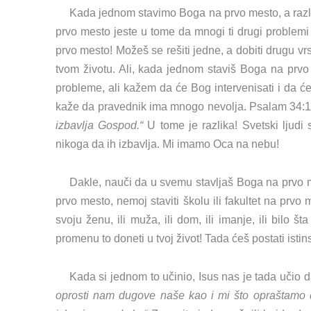
Kada jednom stavimo Boga na prvo mesto, a razlo
prvo mesto jeste u tome da mnogi ti drugi problemi
prvo mesto! Možeš se rešiti jedne, a dobiti drugu v
tvom životu. Ali, kada jednom staviš Boga na prv
probleme, ali kažem da će Bog intervenisati i da će t
kaže da pravednik ima mnogo nevolja. Psalam 34:1
izbavlja Gospod.“
U tome je razlika! Svetski ljud
nikoga da ih izbavlja. Mi imamo Oca na nebu!
Dakle, nauči da u svemu stavljaš Boga na prvo m
prvo mesto, nemoj staviti školu ili fakultet na prvo 
svoju ženu, ili muža, ili dom, ili imanje, ili bilo 
promenu to doneti u tvoj život! Tada ćeš postati istin
Kada si jednom to učinio, Isus nas je tada učio d
oprosti nam dugove naše kao i mi što opraštamo 