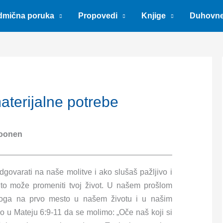
dmična poruka
Propovedi
Knjige
Duhovn
materijalne potrebe
oonen
ovarati na naše molitve i ako slušaš pažljivo i
 to može promeniti tvoj život. U našem prošlom
 Boga na prvo mesto u našem životu i u našim
o u Mateju 6:9-11 da se molimo: „Oče naš koji si