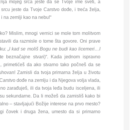
nja mojeg srca jeste da se Tvoje ime sveti, a
rcu jeste da Tvoje Carstvo dođe, i treća želja,
 i na zemlji kao na nebu!“
tako? Mislim, mnogi vernici se mole tom molitvom
stavili da razmisle o tome šta govore. Oni prave
tku:
„I kad se moliš Bogu ne budi kao licemeri…I
jte beznačajne stvari)“. Kada jednom ispravno
, primetićeš da ako stvarno tako počneš da se
hovan! Zamisli da tvoja primarna želja u životu
Carstvo dođe na zemlju i da Njegova volja vlada,
no zarađuješ, ili da tvoja leđa budu isceljena, ili
one su sekundarne. Da li možeš da zamisliš kako bi
alno – stavljajući Božije interese na prvo mesto?
rugi čovek i druga žena, umesto da si primarno