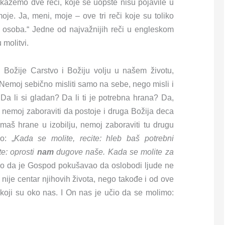
 kažemo dve reči, koje se uopšte nisu pojavile u
oje. Ja, meni, moje – ove tri reči koje su toliko
a osoba.“ Jedne od najvažnijih reči u engleskom
 molitvi.
 Božije Carstvo i Božiju volju u našem životu,
„Nemoj sebično misliti samo na sebe, nego misli i
a li si gladan? Da li ti je potrebna hrana? Da,
 nemoj zaboraviti da postoje i druga Božija deca
 imaš hrane u izobilju, nemoj zaboraviti tu drugu
o: „
Kada se molite, recite: hleb baš potrebni
te: oprosti
nam
dugove naše. Kada se molite za
o da je Gospod pokušavao da oslobodi ljude ne
ije centar njihovih života, nego takođe i od ove
koji su oko nas. I On nas je učio da se molimo: