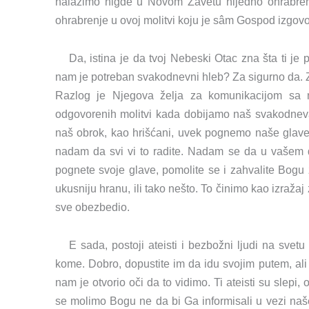
nalazimo nigde u Novom Zavetu nijedno ohrabren
ohrabrenje u ovoj molitvi koju je sâm Gospod izgov
Da, istina je da tvoj Nebeski Otac zna šta ti je
nam je potreban svakodnevni hleb? Za sigurno da. 
Razlog je Njegova želja za komunikacijom sa n
odgovorenih molitvi kada dobijamo naš svakodne
naš obrok, kao hrišćani, uvek pognemo naše glave
nadam da svi vi to radite. Nadam se da u vašem 
pognete svoje glave, pomolite se i zahvalite Bogu 
ukusniju hranu, ili tako nešto. To činimo kao izražaj 
sve obezbedio.
E sada, postoji ateisti i bezbožni ljudi na svetu
kome. Dobro, dopustite im da idu svojim putem, ali
nam je otvorio oči da to vidimo. Ti ateisti su slepi
se molimo Bogu ne da bi Ga informisali u vezi naš