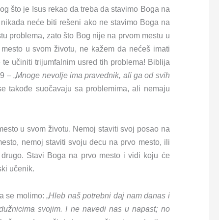
g što je Isus rekao da treba da stavimo Boga na
 nikada neće biti rešeni ako ne stavimo Boga na
rstu problema, zato što Bog nije na prvom mestu u
o mesto u svom životu, ne kažem da nećeš imati
e učiniti trijumfalnim usred tih problema! Biblija
9 – „
Mnoge nevolje ima pravednik, ali ga od svih
i se takođe suočavaju sa problemima, ali nemaju
esto u svom životu. Nemoj staviti svoj posao na
mesto, nemoj staviti svoju decu na prvo mesto, ili
šta drugo. Stavi Boga na prvo mesto i vidi koju će
ski učenik.
a se molimo: „
Hleb naš potrebni daj nam danas i
dužnicima svojim. I ne navedi nas u napast; no