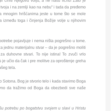
i činiti Njegovu volju, a ne našu ličnu! Zato je
tvoja i na zemlji kao na nebu“ i tada da pređemo
sa mnogim hrišćanima jeste u tome što se mole
 između toga i činjenja Božije volje u njihovim
potrebe pojavljuje i nema ništa pogrešno u tome.
a jednu materijalnu stvar – da je pogrešno moliti
a duhovne stvari. To nije istina! To zvuči vrlo
 je učio da čak i pre molitve za oproštenje greha
ašeg tela.
io Sotona. Bog je stvorio telo i kada stavimo Boga
avno da tražimo od Boga da obezbedi sve naše
šu potrebu po bogatstvu svojem u slavi u Hristu