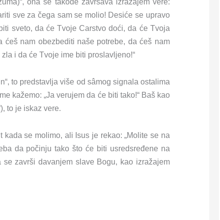
zuma)“, ona se takođe završava izražajem vere:
ariti sve za čega sam se molio! Desiće se upravo
ti sveto, da će Tvoje Carstvo doći, da će Tvoja
 da ćeš nam obezbediti naše potrebe, da ćeš nam
zla i da će Tvoje ime biti proslavljeno!“
n“, to predstavlja više od sâmog signala ostalima
Time kažemo: „Ja verujem da će biti tako!“ Baš kao
, to je iskaz vere.
 kada se molimo, ali Isus je rekao: „Molite se na
treba da počinju tako što će biti usredsređene na
da se završi davanjem slave Bogu, kao izražajem