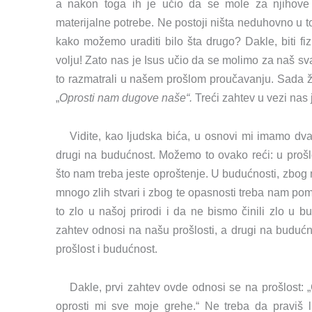
a nakon toga ih je učio da se mole za njihove 
materijalne potrebe. Ne postoji ništa neduhovno u to
kako možemo uraditi bilo šta drugo? Dakle, biti fiz
volju! Zato nas je Isus učio da se molimo za naš sv
to razmatrali u našem prošlom proučavanju. Sada žel
„
Oprosti nam dugove naše“.
Treći zahtev u vezi nas j
Vidite, kao ljudska bića, u osnovi mi imamo dv
drugi na budućnost. Možemo to ovako reći: u prošlo
što nam treba jeste oproštenje. U budućnosti, zbog
mnogo zlih stvari i zbog te opasnosti treba nam p
to zlo u našoj prirodi i da ne bismo činili zlo u 
zahtev odnosi na našu prošlosti, a drugi na budućn
prošlost i budućnost.
Dakle, prvi zahtev ovde odnosi se na prošlost:
oprosti mi sve moje grehe.“ Ne treba da praviš 