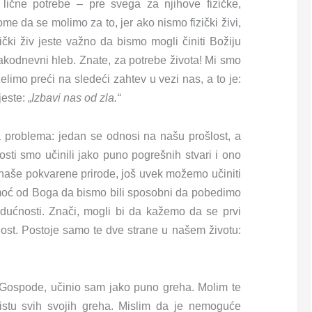
lične potrebe – pre svega za njihove fizičke,
me da se molimo za to, jer ako nismo fizički živi,
ički živ jeste važno da bismo mogli činiti Božiju
akodnevni hleb. Znate, za potrebe života! Mi smo
imo preći na sledeći zahtev u vezi nas, a to je:
este: „
Izbavi nas od zla.“
a problema: jedan se odnosi na našu prošlost, a
sti smo učinili jako puno pogrešnih stvari i ono
 naše pokvarene prirode, još uvek možemo učiniti
omoć od Boga da bismo bili sposobni da pobedimo
budućnosti. Znači, mogli bi da kažemo da se prvi
ost. Postoje samo te dve strane u našem životu:
 „Gospode, učinio sam jako puno greha. Molim te
listu svih svojih greha. Mislim da je nemoguće