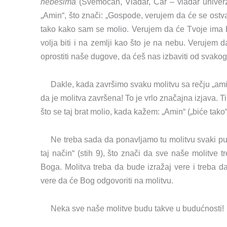
nebesima
(Svemoćan, Vladar, Car – vladar univer
„Amin“, što znači: „Gospode, verujem da će se ostv
tako kako sam se molio. Verujem da će Tvoje ima bi
volja biti i na zemlji kao što je na nebu. Verujem
oprostiti naše dugove, da ćeš nas izbaviti od svakog 
Dakle, kada završimo svaku molitvu sa rečju „ami
da je molitva završena! To je vrlo značajna izjava. 
što se taj brat molio, kada kažem: „Amin“ („biće tako“)
Ne treba sada da ponavljamo tu molitvu svaki put
taj način“ (stih 9), što znači da sve naše molitve 
Boga. Molitva treba da bude izražaj vere i treba 
vere da će Bog odgovoriti na molitvu.
Neka sve naše molitve budu takve u budućnosti!