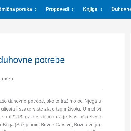
dmična poruka
Propovedi
Knjige
Duhovn
e duhovne potrebe
oonen
še duhovne potrebe, ako to tražimo od Njega u
ticaja i svake vrste zla u tvom životu. U molitvi
eju 6:9-13, najpre vidimo da je Isus učio svoje
 Boga (Božije ime, Božije Carstvo, Božiju volju),