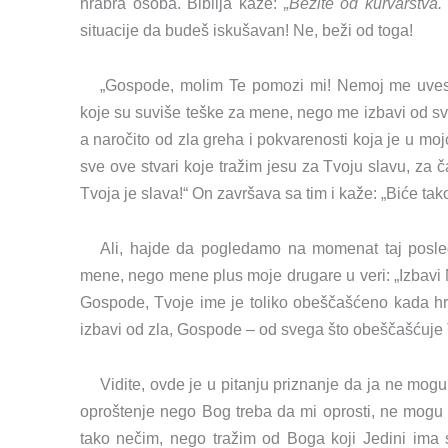
hrabra osoba. Biblija kaže:
„Bežite od kurvarstva.
situacije da budeš iskušavan! Ne, beži od toga!
„Gospode, molim Te pomozi mi! Nemoj me uvesti 
koje su suviše teške za mene, nego me izbavi od sv
a naročito od zla greha i pokvarenosti koja je u moj
sve ove stvari koje tražim jesu za Tvoju slavu, za č
Tvoja je slava!“ On završava sa tim i kaže: „Biće tako
Ali, hajde da pogledamo na momenat taj posle
mene, nego mene plus moje drugare u veri: „Izbavi N
Gospode, Tvoje ime je toliko obeščašćeno kada hri
izbavi od zla, Gospode – od svega što obeščašćuje T
Vidite, ovde je u pitanju priznanje da ja ne mog
oproštenje nego Bog treba da mi oprosti, ne mogu n
tako nečim, nego tražim od Boga koji Jedini ima 