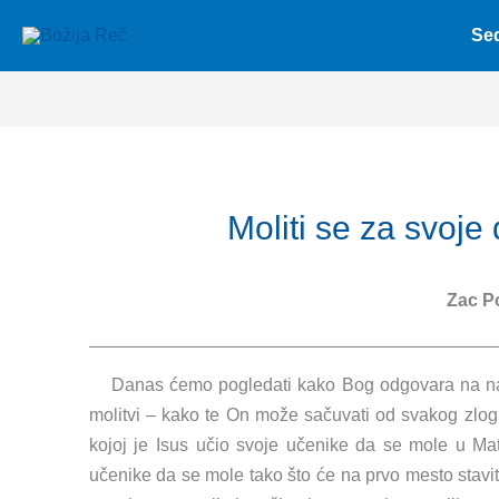
Skip
Se
to
content
Moliti se za svoj
Zac P
Danas ćemo pogledati kako Bog odgovara na na
molitvi – kako te On može sačuvati od svakog zlog u
kojoj je Isus učio svoje učenike da se mole u Mat
učenike da se mole tako što će na prvo mesto staviti