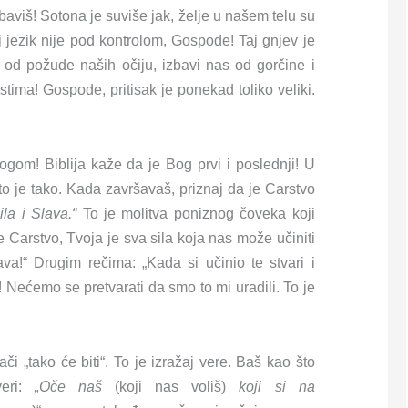
baviš! Sotona je suviše jak, želje u našem telu su
 jezik nije pod kontrolom, Gospode! Taj gnjev je
s od požude naših očiju, izbavi nas od gorčine i
ima! Gospode, pritisak je ponekad toliko veliki.
ogom! Biblija kaže da je Bog prvi i poslednji! U
to je tako. Kada završavaš, priznaj da je Carstvo
ila i Slava.“
To je molitva poniznog čoveka koji
e Carstvo, Tvoja je sva sila koja nas može učiniti
va!“ Drugim rečima: „Kada si učinio te stvari i
 Nećemo se pretvarati da smo to mi uradili. To je
či „tako će biti“. To je izražaj vere. Baš kao što
veri:
„Oče naš
(koji nas voliš)
koji si na