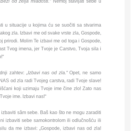
 Beži od želja mladosti.“
Nemoj stavljati sebe u
u situacije u kojima ću se suočiti sa stvarima
akog zla. Izbavi me od svake vrste zla, Gospode,
oj prirodi. Molim Te izbavi me od toga i Gospode,
ast Tvog imena, jer Tvoje je Carstvo, Tvoja sila i
!“
dnji zahtev:
„Izbavi nas od zla.“
Opet, ne samo
AS od zla radi Tvojeg carstva, radi Tvoje slave!
šćani koji uzimaju Tvoje ime čine zlo! Zato nas
voje ime. Izbavi nas!“
u izbaviti sâm sebe. Baš kao što ne mogu zaraditi
i izbaviti sebe samokontrolom ili odlučnošću ili
silu da me izbavi: „Gospode, izbavi nas od zla!