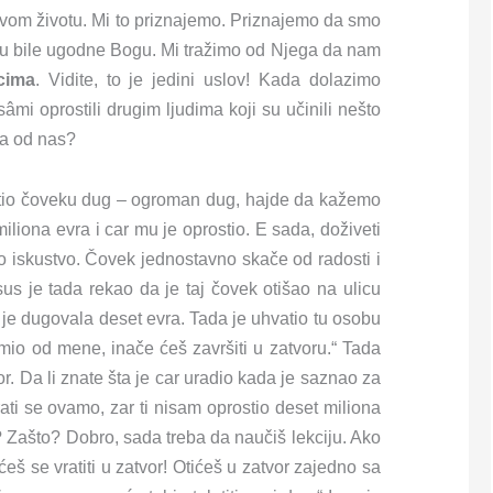
u svom životu. Mi to priznajemo. Priznajemo da smo
 nisu bile ugodne Bogu. Mi tražimo od Njega da nam
cima
. Vidite, to je jedini uslov! Kada dolazimo
mi oprostili drugim ljudima koji su učinili nešto
va od nas?
rostio čoveku dug – ogroman dug, hajde da kažemo
liona evra i car mu je oprostio. E sada, doživeti
o iskustvo. Čovek jednostavno skače od radosti i
us je tada rekao da je taj čovek otišao na ulicu
u je dugovala deset evra. Tada je uhvatio tu osobu
ajmio od mene, inače ćeš završiti u zatvoru.“ Tada
or. Da li znate šta je car uradio kada je saznao za
ati se ovamo, zar ti nisam oprostio deset miliona
? Zašto? Dobro, sada treba da naučiš lekciju. Ako
ćeš se vratiti u zatvor! Otićeš u zatvor zajedno sa