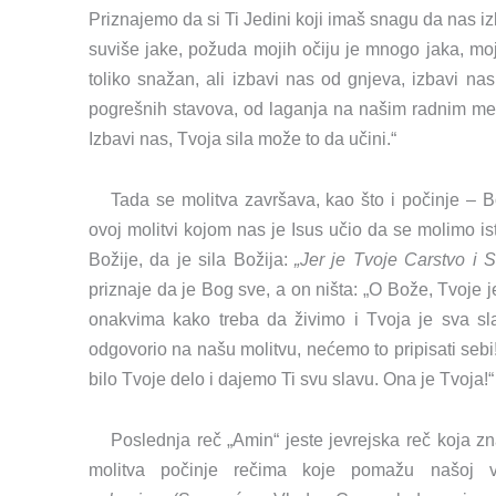
Priznajemo da si Ti Jedini koji imaš snagu da nas iz
suviše jake, požuda mojih očiju je mnogo jaka, moj
toliko snažan, ali izbavi nas od gnjeva, izbavi na
pogrešnih stavova, od laganja na našim radnim mest
Izbavi nas, Tvoja sila može to da učini.“
Tada se molitva završava, kao što i počinje – B
ovoj molitvi kojom nas je Isus učio da se molimo is
Božije, da je sila Božija:
„Jer je Tvoje Carstvo i S
priznaje da je Bog sve, a on ništa: „O Bože, Tvoje j
onakvima kako treba da živimo i Tvoja je sva sla
odgovorio na našu molitvu, nećemo to pripisati sebi!
bilo Tvoje delo i dajemo Ti svu slavu. Ona je Tvoja!“
Poslednja reč „Amin“ jeste jevrejska reč koja zna
molitva počinje rečima koje pomažu našoj 