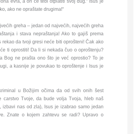
na evra, a on će tebi otplatiti svoj dug.“ Isus je
ako, ako ne opraštate drugima!“
ajvećih greha – jedan od najvećih, najvećih greha
štanja i stava nepraštanja! Ako to gajiš prema
s rekao da tvoji gresi neće biti oprošteni! Čak ako
neće ti oprostiti! Da li si nekada čuo o oproštenju?
da Bog ne prašta ono što je već oprostio? To je
ugi, a kasnije je povukao to oproštenje i Isus je
n kriminal u Božijim očima da od svih onih šest
e carstvo Tvoje, da bude volja Tvoja, hleb naš
 izbavi nas od zla), Isus je izabrao samo jedan
tve. Znate o kojem zahtevu se radi? Upravo o