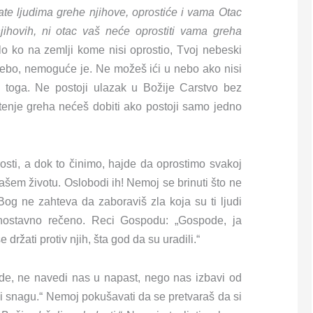
ate ljudima grehe njihove, oprostiće i vama Otac
jihovih, ni otac vaš neće oprostiti vama greha
lo ko na zemlji kome nisi oprostio, Tvoj nebeski
nebo, nemoguće je. Ne možeš ići u nebo ako nisi
e toga. Ne postoji ulazak u Božije Carstvo bez
štenje greha nećeš dobiti ako postoji samo jedno
ti, a dok to činimo, hajde da oprostimo svakoj
šem životu. Oslobodi ih! Nemoj se brinuti što ne
og ne zahteva da zaboraviš zla koja su ti ljudi
dnostavno rečeno. Reci Gospodu: „Gospode, ja
 držati protiv njih, šta god da su uradili.“
e, ne navedi nas u napast, nego nas izbavi od
 snagu.“ Nemoj pokušavati da se pretvaraš da si