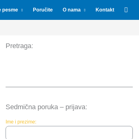
Sear
e pesme
Poručite
O nama
Kontakt
Pretraga:
Sedmična poruka – prijava:
Ime i prezime: