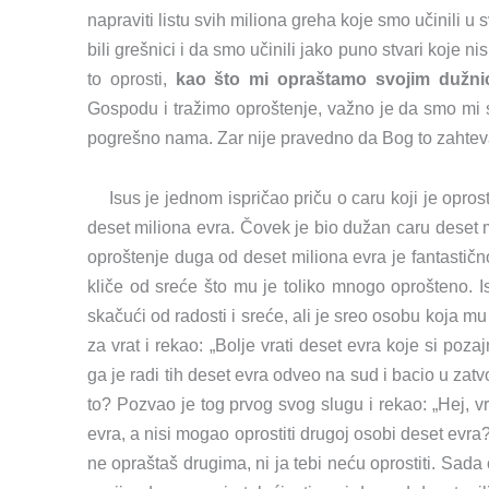
napraviti listu svih miliona greha koje smo učinili 
bili grešnici i da smo učinili jako puno stvari koje
to oprosti,
kao što mi opraštamo svojim dužni
Gospodu i tražimo oproštenje, važno je da smo mi sâ
pogrešno nama. Zar nije pravedno da Bog to zahte
Isus je jednom ispričao priču o caru koji je op
deset miliona evra. Čovek je bio dužan caru deset mi
oproštenje duga od deset miliona evra je fantastičn
kliče od sreće što mu je toliko mnogo oprošteno. Is
skačući od radosti i sreće, ali je sreo osobu koja m
za vrat i rekao: „Bolje vrati deset evra koje si poz
ga je radi tih deset evra odveo na sud i bacio u zatv
to? Pozvao je tog prvog svog slugu i rekao: „Hej, vr
evra, a nisi mogao oprostiti drugoj osobi deset evra
ne opraštaš drugima, ni ja tebi neću oprostiti. Sada 