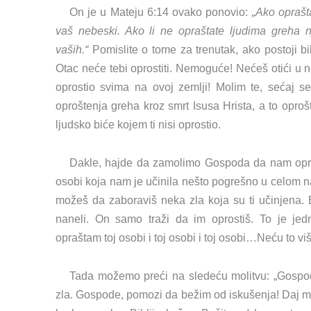
On je u Mateju 6:14 ovako ponovio:
„Ako oprašt
vaš nebeski. Ako li ne opraštate ljudima greha n
vaših.“
Pomislite o tome za trenutak, ako postoji bi
Otac neće tebi oprostiti. Nemoguće! Nećeš otići u 
oprostio svima na ovoj zemlji! Molim te, sećaj s
oproštenja greha kroz smrt Isusa Hrista, a to opro
ljudsko biće kojem ti nisi oprostio.
Dakle, hajde da zamolimo Gospoda da nam opros
osobi koja nam je učinila nešto pogrešno u celom na
možeš da zaboraviš neka zla koja su ti učinjena. B
naneli. On samo traži da im oprostiš. To je je
opraštam toj osobi i toj osobi i toj osobi…Neću to više
Tada možemo preći na sledeću molitvu: „Gospod
zla. Gospode, pomozi da bežim od iskušenja! Daj mi