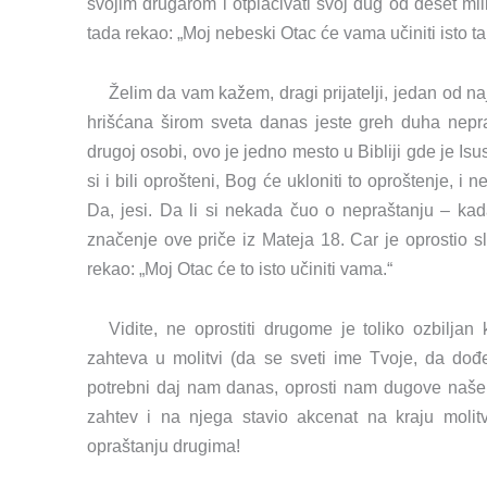
svojim drugarom i otplaćivati svoj dug od deset milio
tada rekao: „Moj nebeski Otac će vama učiniti isto t
Želim da vam kažem, dragi prijatelji, jedan od n
hrišćana širom sveta danas jeste greh duha nepra
drugoj osobi, ovo je jedno mesto u Bibliji gde je Isu
si i bili oprošteni, Bog će ukloniti to oproštenje, i 
Da, jesi. Da li si nekada čuo o nepraštanju – ka
značenje ove priče iz Mateja 18. Car je oprostio sl
rekao: „Moj Otac će to isto učiniti vama.“
Vidite, ne oprostiti drugome je toliko ozbilja
zahteva u molitvi (da se sveti ime Tvoje, da dođ
potrebni daj nam danas, oprosti nam dugove naše,
zahtev i na njega stavio akcenat na kraju moli
opraštanju drugima!