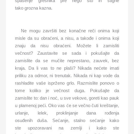
spasenje grešnika pre nego što ih stigne
tako grozna kazna.
Ne mogu završiti bez konačne reči onima koji
misle da su obraćeni, a nisu, a takođe i onima koji
znaju da nisu obraćeni. Možete li zamisliti
večnost? Zaustavite se sada i pokušajte da
zamislite da se mučite neprestano, zauvek, bez
kraja. Da li vas to ne plaši? Nikada nećete imati
priliku za odmor, ni trenutak. Nikada ni kap vode da
rashladite vaše isprženo grlo. Razmislite ponovo o
tome koliko je večnost duga. Pokušajte da
zamislite to: dan i noć, u sve vekove, goreti kao pauk
u plamenoj peći. Oko vas će se večno čuti kreštanje,
urlanje, lelek, proklinjanje dana rođenja
osuđenih duša. Sećanje, stalno sećanje kako
ste upozoravani na zemlji i kako ste