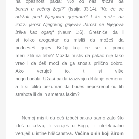
na opasnost pakla:
“Ko od nas može da
boravi
u
večno
j
žegi
?”
(Isaija 33:14).
“Ko
će se
održati pred
Njegovim
gnjevom?
I k
o može da
izdrži
jarost
Njegovog
gnjeva
?
Jarost se Njegova
izliva kao oganj
“
(Naum 1:6). Grešniče, da li
si toliko arogantan da misliš da možeš da
podneseš gnjev Božiji koji će se u punoj
meri izliti na tebe? Možda misliš da pakao nije tako
vreo i da ćeš moći da ga snosiš prilično dobro.
Ako veruješ to, ti si više
nego budala. Užasi pakla izazivaju drhtanje demona,
a ti si toliko bezuman da budeš nepokrenut od tih
strahota ili da ih smatraš lakim?
Nemoj misliti da ćeš izbeći pakao samo zato što
ideš u crkvu, ili veruješ u Boga, ili intelektualno
veruješ u istine hrišćanstva.
Većina onih koji
širom