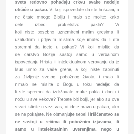
sveta
redovno pohađaju crkv
u
svake nedelje
otići
će
u pakao.
Vi koji ispovedate da ste hrišćani, a
ne čitate mnogo Bibliju i malo se molite: kako
ćete izbeći prokletstvo pakla? Vi
koji niste posebno uznemireni malim gresima ili
uzaludnim i prljavim mislima koje imate: da li ste
spremni da idete u pakao? Vi koji mislite da
se carstvo Božije sastoji samo u verbalnom
ispovedanju Hrista ili intelektualnom verovanju da je
Isus umro za vaše grehe, a koji niste zabrinuti
za življenje svetog, pobožnog života, i malo ili
nimalo ne mislite o Bogu u toku nedelje: da
li ste spremni da izdržavate muke pakla i danju i
noću u sve vekove? Trebate biti bolji, jer ako su ove
stvari istinite u vezi vas, vi idete pravo u pakao, ako
se ne pokajete. Ne obmanjujte sebe!
Hrišćanstvo se
ne sastoji u reči
ma
ili pobožni
m
izjav
ama
, ili
samo
u
intelektualn
im
uverenjima
,
nego
u