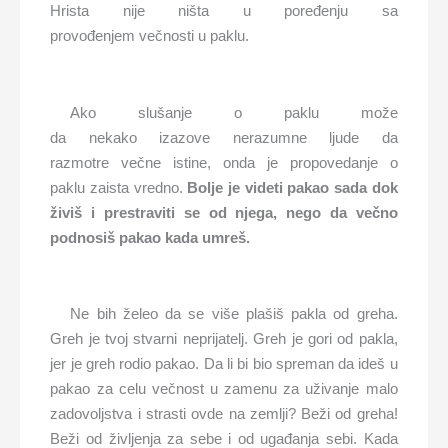
Hrista nije ništa u poređenju sa
provođenjem večnosti u paklu.
Ako slušanje o paklu može
da nekako izazove nerazumne ljude da
razmotre večne istine, onda je propovedanje o
paklu zaista vredno.
Bolje je
videti pakao
sada
dok
živi
š
i prestrav
iti se
od njega, nego da
večno
podnosiš
pakao kada umreš.
Ne bih želeo da se više plašiš pakla od greha.
Greh je tvoj stvarni neprijatelj. Greh je gori od pakla,
jer je greh rodio pakao. Da li bi bio spreman da ideš u
pakao za celu večnost u zamenu za uživanje malo
zadovoljstva i strasti ovde na zemlji? Beži od greha!
Beži od življenja za sebe i od ugađanja sebi. Kada