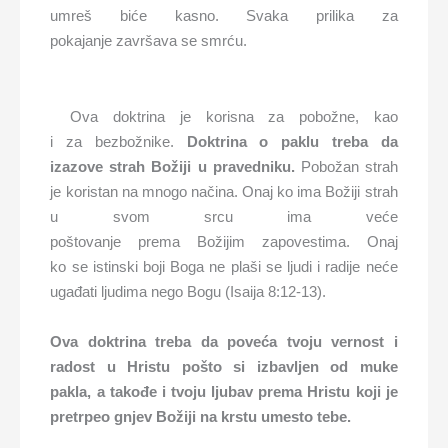
umreš biće kasno. Svaka prilika za
pokajanje završava se smrću.
Ova doktrina je korisna za pobožne, kao
i za bezbožnike.
Doktrina o paklu treba da
izazov
e
strah Božiji u
pravednik
u
.
Pobožan strah
je koristan na mnogo načina. Onaj ko ima Božiji strah
u svom srcu ima veće
poštovanje prema Božijim zapovestima. Onaj
ko se istinski boji Boga ne plaši se ljudi i radije neće
ugađati ljudima nego Bogu (Isaija 8:12-13).
Ova doktrina treba
da
poveća
t
voju vernost i
radost u Hristu
pošto
s
i
izbavljen od muke
pakla,
a takođe
i
tvoju
ljubav prema Hristu koji je
pretrpeo
gnjev
Božiji na krstu
umesto tebe
.