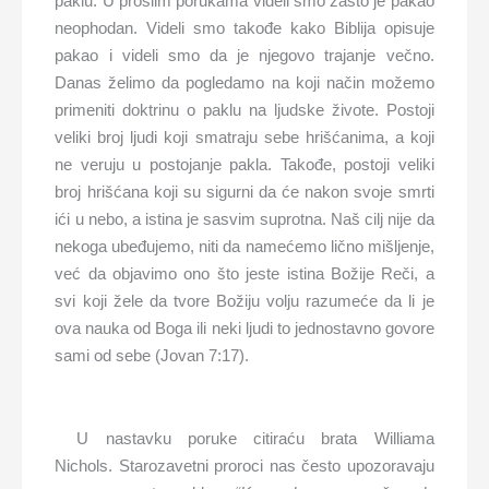
paklu. U prošlim porukama videli smo zašto je pakao
neophodan. Videli smo takođe kako Biblija opisuje
pakao i videli smo da je njegovo trajanje večno.
Danas želimo da pogledamo na koji način možemo
primeniti doktrinu o paklu na ljudske živote. Postoji
veliki broj ljudi koji smatraju sebe hrišćanima, a koji
ne veruju u postojanje pakla. Takođe, postoji veliki
broj hrišćana koji su sigurni da će nakon svoje smrti
ići u nebo, a istina je sasvim suprotna. Naš cilj nije da
nekoga ubeđujemo, niti da namećemo lično mišljenje,
već da objavimo ono što jeste istina Božije Reči, a
svi koji žele da tvore Božiju volju razumeće da li je
ova nauka od Boga ili neki ljudi to jednostavno govore
sami od sebe (Jovan 7:17).
U nastavku poruke citiraću brata Williama
Nichols. Starozavetni proroci nas često upozoravaju