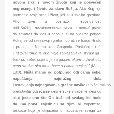
novo
m
src
u
i nov
om
život
u
koji je
posvećen
negreše
nju
i živ
otu
za slavu Božiju.
Ako Bog nije
promenio tvoje srce i život, još si u svojim gresima.
Ako živiš u poznatoj neposlušnosti
reči Božijoj i nezainteresovan si za to, nemaš pravo
da smatraš da ideš u nebo: ti si na putu za pakao!
Pokaj se od svih svojih greha i obrati se Isusu Hristu
i predaj se Njemu kao Gospodu. Poslušajte reči
Hristove:
“Ako
te
oko
tvoje sablažanjava, izvadi ga i
baci od sebe, bolje ti je sa jednim okom u život ući,
nego sa dva oka da te bace u
pakao ognjeni.”
(Matej
18:9).
Ništa manje od potpunog
od
ricanja sebe,
napuštanj
a
najdraže
g
idola
i
ostavljanja
najneg
ovanije
grešn
e
navike
(što figurativno
predstavlja odsecanje desne ruke i vađenje desnog
oka)
jeste ono što
On
traži od svakog ko
hoće
da
ima pravu zajednicu sa Njim
, ali zapamtite,
teškoća koja je uključena u napuštanje svega za