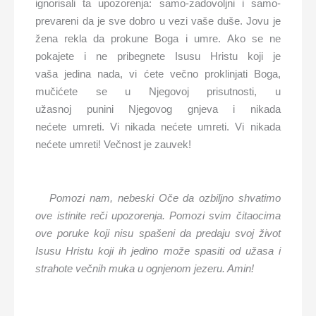
ignorisali ta upozorenja: samo-zadovoljni i samo-
prevareni da je sve dobro u vezi vaše duše. Jovu je
žena rekla da prokune Boga i umre. Ako se ne
pokajete i ne pribegnete Isusu Hristu koji je
vaša jedina nada, vi ćete večno proklinjati Boga,
mučićete se u Njegovoj prisutnosti, u
užasnoj punini Njegovog gnjeva i nikada
nećete umreti. Vi nikada nećete umreti. Vi nikada
nećete umreti! Večnost je zauvek!
Pomozi nam, nebeski Oče da ozbiljno shvatimo
ove istinite reči upozorenja. Pomozi svim čitaocima
ove poruke koji nisu spašeni da predaju svoj život
Isusu Hristu koji ih jedino može spasiti od užasa i
strahote večnih muka u ognjenom jezeru. Amin!