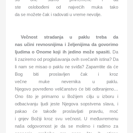
ste oslobođeni od najvećih muka tako
da se možete čak i radovati u vreme nevolje.
Večnost
stradanja
u paklu
treba da
na
s
učini
revnosn
ijima
i
željenijima
da
govorimo
ljudima
o Onome koji ih jedino može
spas
iti.
Da
li zaziremo od proglašavanja ovih svečanih istina? Da
li nam se misao o paklu ne sviđa? Zapamtite da će
Bog biti proslavljen čak i kroz
večne muke nevernika u paklu.
Njegovo povređeno veličanstvo će biti odbranjeno…
Ono što je primarno u Božijem cilju u izboru i
odbacivanju ljudi jeste Njegova sopstvena slava, i
pakao će takođe proslavljati pravdu, moć
i gnjev Božiji kroz svu večnost. U međuvremenu
naša odgovornost je da se molimo i radimo za