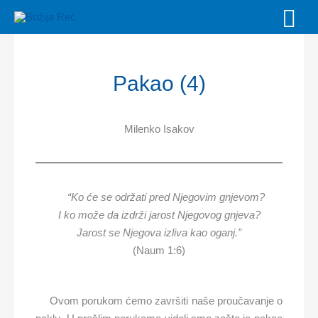
Skip
MAI
to
MEN
content
Pakao (4)
Milenko Isakov
“Ko će se održati pred Njegovim gnjevom?
I ko može da izdrži jarost Njegovog gnjeva?
Jarost se Njegova izliva kao oganj.”
(Naum 1:6)
Ovom porukom ćemo završiti naše proučavanje o