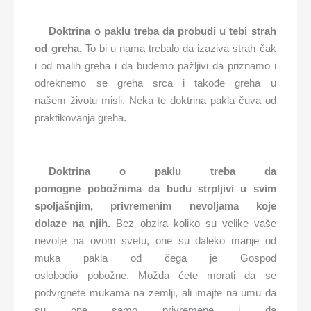
Doktrina o paklu treba da probudi u
tebi
strah
od greha.
To bi u nama trebalo da izaziva strah čak
i od malih greha i da budemo pažljivi da priznamo i
odreknemo se greha srca i takođe greha u
našem životu misli. Neka te doktrina pakla čuva od
praktikovanja greha.
Doktrina o paklu treba da
pomogn
e
pobožn
ima
da budu strpljivi u svim
spolja
šnjim
, privremen
im
nevolj
ama
koje
dolaze
na
njih.
Bez obzira koliko su velike vaše
nevolje na ovom svetu, one su daleko manje od
muka pakla od čega je Gospod
oslobodio pobožne. Možda ćete morati da se
podvrgnete mukama na zemlji, ali imajte na umu da
su one samo privremene i da