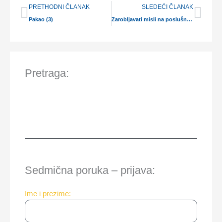
Prev
Nex
PRETHODNI ČLANAK
SLEDEĆI ČLANAK
Pakao (3)
Zarobljavati misli na poslušnost Hristu
Pretraga:
Sedmična poruka – prijava:
Ime i prezime: