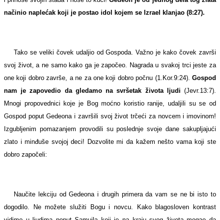
načinio naplećak koji je postao idol kojem se Izrael klanjao (8:27).
Tako se veliki čovek udaljio od Gospoda. Važno je kako čovek završi
svoj život, a ne samo kako ga je započeo. Nagrada u svakoj trci jeste za
one koji dobro završe, a ne za one koji dobro počnu (1.Kor.9:24).
Gospod
nam je zapovedio da gledamo na svršetak života ljudi
(Jevr.13:7).
Mnogi propovednici koje je Bog moćno koristio ranije, udaljili su se od
Gospod poput Gedeona i završili svoj život trčeći za novcem i imovinom!
Izgubljenim pomazanjem provodili su poslednje svoje dane sakupljajući
zlato i minđuše svojoj deci! Dozvolite mi da kažem nešto vama koji ste
dobro započeli:
Naučite lekciju od Gedeona i drugih primera da vam se ne bi isto to
dogodilo. Ne možete služiti Bogu i novcu.
Kako blagosloven kontrast
vidimo u ljudima poput Samuila koji je na kraju svog života mogao da