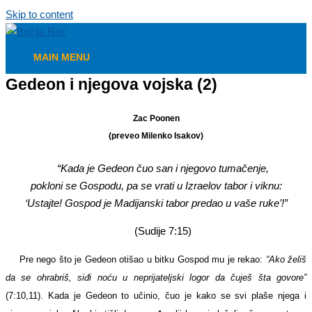
Skip to content
MAIN MENU
Gedeon i njegova vojska (2)
Zac Poonen
(preveo Milenko Isakov)
“Kada je Gedeon čuo san i njegovo tumačenje,
pokloni se Gospodu, pa se vrati u Izraelov tabor i viknu:
‘Ustajte! Gospod je Madijanski tabor predao u vaše ruke’!”
(Sudije 7:15)
Pre nego što je Gedeon otišao u bitku Gospod mu je rekao:
“Ako želiš
da se ohrabriš, siđi noću u neprijateljski logor da čuješ šta govore”
(7:10,11). Kada je Gedeon to učinio, čuo je kako se svi plaše njega i