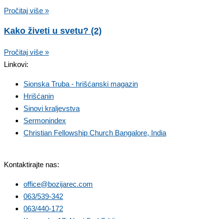
Pročitaj više »
Kako živeti u svetu? (2)
Pročitaj više »
Linkovi:
Sionska Truba - hrišćanski magazin
Hrišćanin
Sinovi kraljevstva
Sermonindex
Christian Fellowship Church Bangalore, India
Kontaktirajte nas:
office@bozijarec.com
063/539-342
063/440-172