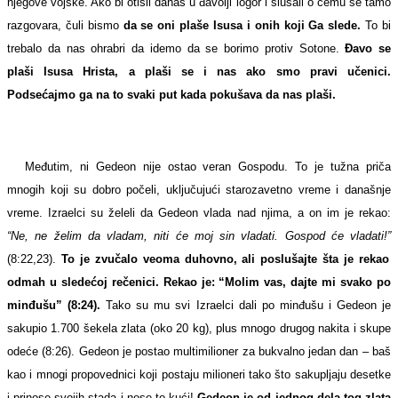
njegove vojske. Ako bi otišli danas u đavolji logor i slušali o čemu se tamo
razgovara, čuli bismo
da se oni plaše Isusa
i onih koji Ga slede.
To bi
trebalo da nas ohrabri da idemo da se borimo protiv Sotone.
Đavo se
plaši Isusa Hrista, a plaši se i nas ako smo pravi učenici.
Podsećajmo ga na to svaki put kada pokušava da nas plaši.
Međutim, ni Gedeon nije ostao veran Gospodu. To je tužna priča
mnogih koji su dobro počeli, uključujući starozavetno vreme i današnje
vreme. Izraelci su želeli da Gedeon vlada nad njima, a on im je rekao:
“Ne, ne želim da vladam, niti će moj sin vladati. Gospod će vladati!”
(8:22,23).
To je zvučalo veoma duhovno, ali poslušajte šta je rekao
odmah u sledećoj rečenici. Rekao je: “Molim vas, dajte mi svako po
minđušu” (8:24).
Tako su mu svi Izraelci dali po minđušu i Gedeon je
sakupio 1.700 šekela zlata (oko 20 kg), plus mnogo drugog nakita i skupe
odeće (8:26). Gedeon je postao multimilioner za bukvalno jedan dan – baš
kao i mnogi propovednici koji postaju milioneri tako što sakupljaju desetke
i prinose svojih stada i nose to kući!
Gedeon je od jednog dela tog zlata