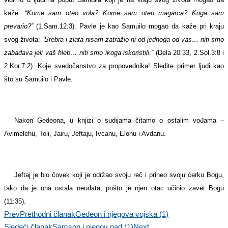
kaže:
“Kome sam oteo vola? Kome sam oteo magarca? Koga sam
prevario?”
(1.Sam.12:3). Pavle je kao Samuilo mogao da kaže pri kraju
svog života:
“Srebra i zlata nisam zatražio ni od jednoga od vas… niti smo
zabadava jeli vaš hleb… niti smo ikoga iskoristili.”
(Dela 20:33, 2.Sol.3:8 i
2.Kor.7:2). Koje svedočanstvo za propovednika! Sledite primer ljudi kao
što su Samuilo i Pavle.
Nakon Gedeona, u knjizi o sudijama čitamo o ostalim vođama –
Avimelehu, Toli, Jairu, Jeftaju, Ivcanu, Elonu i Avdanu.
Jeftaj je bio čovek koji je održao svoju reč i prineo svoju ćerku Bogu,
tako da je ona ostala neudata, pošto je njen otac učinio zavet Bogu
(11:35).
Prev
Prethodni članak
Gedeon i njegova vojska (1)
Sledeći članak
Samson i njegov pad (1)
Next