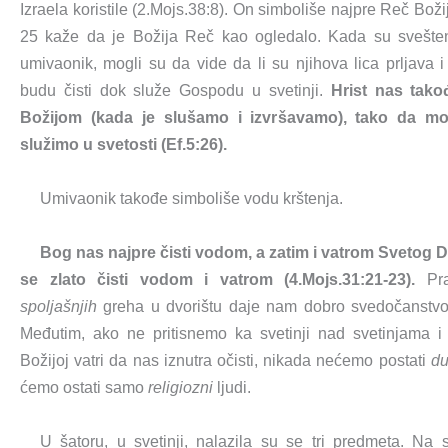
Izraela koristile (2.Mojs.38:8). On simboliše najpre Reč Boži
25 kaže da je Božija Reč kao ogledalo. Kada su svešten
umivaonik, mogli su da vide da li su njihova lica prljava 
budu čisti dok služe Gospodu u svetinji.
Hrist nas tako
Božijom (kada je slušamo i izvršavamo), tako da 
služimo u svetosti (Ef.5:26).
Umivaonik takođe simboliše vodu krštenja.
Bog nas najpre čisti vodom, a zatim i vatrom Svetog 
se zlato čisti vodom i vatrom (4.Mojs.31:21-23).
Pra
spoljašnjih
greha u dvorištu daje nam dobro svedočanstv
Međutim, ako ne pritisnemo ka svetinji nad svetinjama 
Božijoj vatri da nas iznutra očisti, nikada nećemo postati
du
ćemo ostati samo
religiozni
ljudi.
U šatoru, u svetinji, nalazila su se tri predmeta. Na s