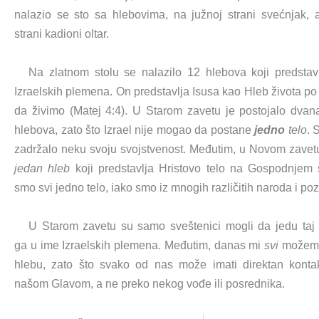
nalazio se sto sa hlebovima, na južnoj strani svećnjak,
strani kadioni oltar.
Na zlatnom stolu se nalazilo 12 hlebova koji predstav
Izraelskih plemena. On predstavlja Isusa kao Hleb života p
da živimo (Matej 4:4). U Starom zavetu je postojalo dvan
hlebova, zato što Izrael nije mogao da postane
jedno
telo
. 
zadržalo neku svoju svojstvenost. Međutim, u Novom zav
jedan hleb
koji predstavlja Hristovo telo na Gospodnjem s
smo svi jedno telo, iako smo iz mnogih različitih naroda i po
U Starom zavetu su samo sveštenici mogli da jedu taj h
ga
u ime
Izraelskih plemena. Međutim, danas mi
svi
možem
hlebu, zato što svako od nas može imati direktan konta
našom Glavom, a ne preko nekog vođe ili posrednika.