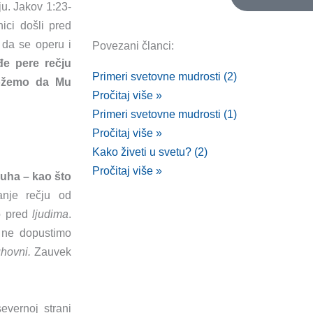
ju. Jakov 1:23-
ici došli pred
i da se operu i
Povezani članci:
đe pere rečju
Primeri svetovne mudrosti (2)
možemo da Mu
Pročitaj više »
Primeri svetovne mudrosti (1)
Pročitaj više »
Kako živeti u svetu? (2)
Pročitaj više »
Duha – kao što
nje rečju od
o pred
ljudima
.
i ne dopustimo
hovni.
Zauvek
evernoj strani