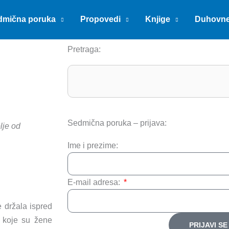
dmična poruka
Propovedi
Knjige
Duhovn
Pretraga:
Search
Sedmična poruka – prijava:
lje od
Ime i prezime:
E-mail adresa:
 držala ispred
a koje su žene
PRIJAVI SE