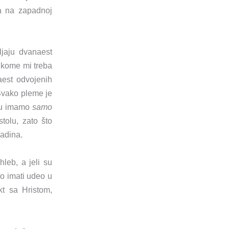
 a na zapadnoj
ljaju dvanaest
o kome mi treba
aest odvojenih
Svako pleme je
etu imamo
samo
tolu, zato što
zadina.
leb, a jeli su
o
imati udeo u
kt sa Hristom,