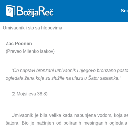
Skip
Se
to
content
Umivaonik i sto sa hlebovima
Zac Poonen
(Preveo Milenko Isakov)
“On napravi bronzani umivaonik i njegovo bronzano posto
ogledala žena koje su služile na ulazu u Šator sastanka.
“
(2.Mojsijeva 38:8)
Umivaonik je bila velika kada napunjena vodom, koja se
šatora. Bio je načinjen od poliranih mesinganih ogledal