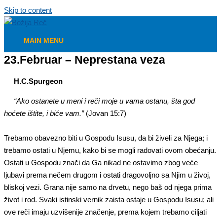
Skip to content
MAIN MENU
23.Februar – Neprestana veza
H.C.Spurgeon
“Ako ostanete u meni i reči moje u vama ostanu, šta god
hoćete ištite, i biće vam.”
(Jovan 15:7)
Trebamo obavezno biti u Gospodu Isusu, da bi živeli za Njega; i
trebamo ostati u Njemu, kako bi se mogli radovati ovom obećanju.
Ostati u Gospodu znači da Ga nikad ne ostavimo zbog veće
ljubavi prema nečem drugom i ostati dragovoljno sa Njim u živoj,
bliskoj vezi. Grana nije samo na drvetu, nego baš od njega prima
život i rod. Svaki istinski vernik zaista ostaje u Gospodu Isusu; ali
ove reči imaju uzvišenije značenje, prema kojem trebamo ciljati