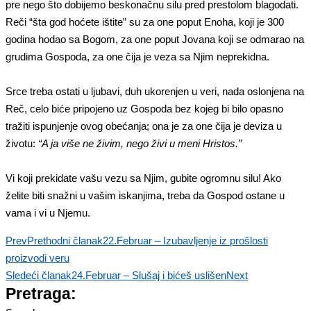
pre nego što dobijemo beskonačnu silu pred prestolom blagodati.
Reči “šta god hoćete ištite” su za one poput Enoha, koji je 300
godina hodao sa Bogom, za one poput Jovana koji se odmarao na
grudima Gospoda, za one čija je veza sa Njim neprekidna.
Srce treba ostati u ljubavi, duh ukorenjen u veri, nada oslonjena na
Reč, celo biće pripojeno uz Gospoda bez kojeg bi bilo opasno
tražiti ispunjenje ovog obećanja; ona je za one čija je deviza u
životu:
“A ja više ne živim, nego živi u meni Hristos.”
Vi koji prekidate vašu vezu sa Njim, gubite ogromnu silu! Ako
želite biti snažni u vašim iskanjima, treba da Gospod ostane u
vama i vi u Njemu.
Prev
Prethodni članak
22.Februar – Izubavljenje iz prošlosti
proizvodi veru
Sledeći članak
24.Februar – Slušaj i bićeš uslišen
Next
Pretraga: