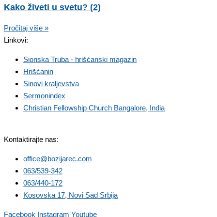
Kako živeti u svetu? (2)
Pročitaj više »
Linkovi:
Sionska Truba - hrišćanski magazin
Hrišćanin
Sinovi kraljevstva
Sermonindex
Christian Fellowship Church Bangalore, India
Kontaktirajte nas:
office@bozijarec.com
063/539-342
063/440-172
Kosovska 17, Novi Sad Srbija
Facebook
Instagram
Youtube