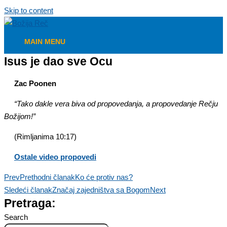
Skip to content
MAIN MENU
Isus je dao sve Ocu
Zac Poonen
“Tako dakle vera biva od propovedanja, a propovedanje Rečju
Božijom!”
(Rimljanima 10:17)
Ostale video propovedi
Prev
Prethodni članak
Ko će protiv nas?
Sledeći članak
Značaj zajedništva sa Bogom
Next
Pretraga:
Search