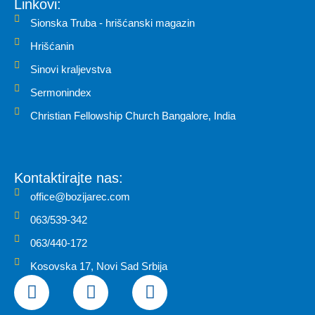
Linkovi:
Sionska Truba - hrišćanski magazin
Hrišćanin
Sinovi kraljevstva
Sermonindex
Christian Fellowship Church Bangalore, India
Kontaktirajte nas:
office@bozijarec.com
063/539-342
063/440-172
Kosovska 17, Novi Sad Srbija
F
I
Y
a
n
o