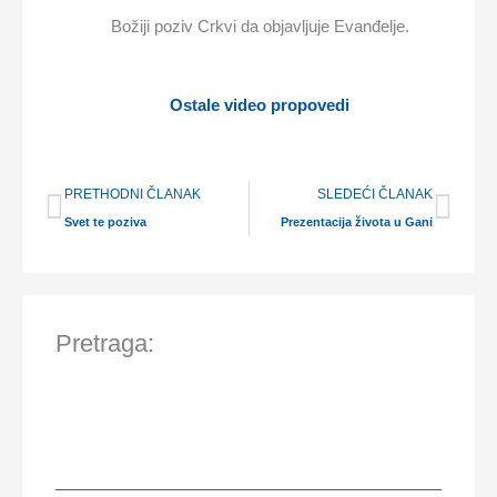
Božiji poziv Crkvi da objavljuje Evanđelje.
Ostale video propovedi
Prev
Nex
PRETHODNI ČLANAK
SLEDEĆI ČLANAK
Svet te poziva
Prezentacija života u Gani
Pretraga: