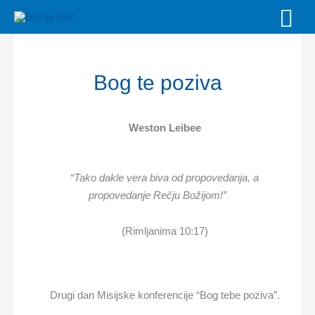
Skip
MAI
to
MEN
content
Bog te poziva
Weston Leibee
“Tako dakle vera biva od propovedanja, a
propovedanje Rečju Božijom!”
(Rimljanima 10:17)
Drugi dan Misijske konferencije “Bog tebe poziva”.