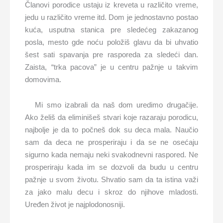
Članovi porodice ustaju iz kreveta u različito vreme,
jedu u različito vreme itd. Dom je jednostavno postao
kuća, usputna stanica pre sledećeg zakazanog
posla, mesto gde noću položiš glavu da bi uhvatio
šest sati spavanja pre rasporeda za sledeći dan.
Zaista, “trka pacova” je u centru pažnje u takvim
domovima.
Mi smo izabrali da naš dom uredimo drugačije.
Ako želiš da eliminišeš stvari koje razaraju porodicu,
najbolje je da to počneš dok su deca mala. Naučio
sam da deca ne prosperiraju i da se ne osećaju
sigurno kada nemaju neki svakodnevni raspored. Ne
prosperiraju kada im se dozvoli da budu u centru
pažnje u svom životu. Shvatio sam da ta istina važi
za jako malu decu i skroz do njihove mladosti.
Uređen život je najplodonosniji.