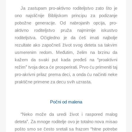
Ja zastupam pro-aktivno roditeljstvo zato što je
ono najsličnije Biblijskom principu za podizanje
pobožne generacije. Od nabrojanih opcija, pro-
aktivno roditeljstvo pruža najmirnije iskustvo
roditeljstva. Očigledno je da ćeš imati najbolje
rezultate ako započneš život svog deteta sa takvim
usmerenim redom. Međutim, želim na brzinu da
kažem da svaki put kada pređeš na “proaktivni
režim” tvoja deca će prosperirati. Prvo ću primeniti taj
pro-akrivni prilaz prema deci, a onda ću načiniti neke
praktične primene za decu svih uzrasta.
Počni od malena
“Neko može da uredi život i raspored malog
deteta”. Za mnoge roditelje ovo je totalno nova misao
pošto smo se često sretali sa frazom “hitne potrebe