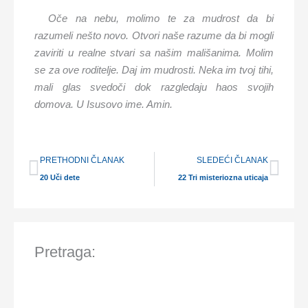
O
če na nebu, molimo te za mudrost da bi
razumeli nešto novo. Otvori naše razume da bi mogli
zaviriti u realne stvari sa našim mališanima. Molim
se za ove roditelje. Daj im mudrosti. Neka im tvoj tihi,
mali glas svedoči dok razgledaju haos svojih
domova. U Isusovo ime. Amin.
Prev
Nex
PRETHODNI ČLANAK
SLEDEĆI ČLANAK
20 Uči dete
22 Tri misteriozna uticaja
Pretraga: