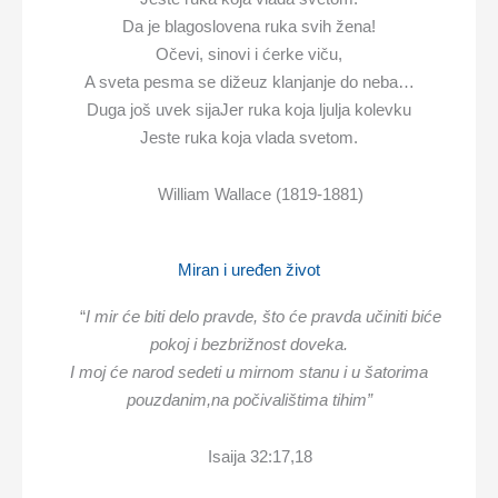
Da je blagoslovena ruka svih žena!
Očevi, sinovi i ćerke viču,
A sveta pesma se dižeuz klanjanje do neba…
Duga još uvek sijaJer ruka koja ljulja kolevku
Jeste ruka koja vlada svetom.
William Wallace (1819-1881)
Miran i uređen život
“
I mir
ć
e biti delo pravde,
što
ć
e pravda u
č
initi bi
ć
e
pokoj i bezbrižnost doveka.
I moj
ć
e narod sedeti u mirnom stanu i u šatorima
pouzdanim,
na po
č
ivalištima tihim”
Isaija 32:17,18