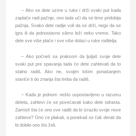
– Ako se dete uzme u ruke i drži svaki put kada
zaplače radi pažnje, ono tada uči da se time pridobija
pažnja. Svako dete radije voli da se drži, nego da se
igra ili da jednostavno sâmo leži neko vreme. Tako
dete sve više plače i sve više dolazi u ruke roditelja.
– Ako počneš sa praksom da ljuljaš svoje dete
svaki put pre spavanja tada će dete zahtevati da to
stalno radiš. Ako ne, svojim lošim ponašanjem
staviće ti do znanja šta treba da radiš.
– Kada je jednom nešto uspostavljeno u razumu
deteta, zahtevi će se povećavati kako dete odrasta.
Zamisli šta će ono sve raditi da bi izrazilo svoje nove
zahteve? Ono će plakati, a ponekad se čak derati da
bi dobilo ono što želi.