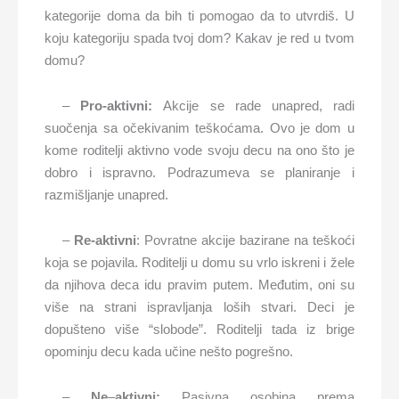
kategorije doma da bih ti pomogao da to utvrdiš. U
koju kategoriju spada tvoj dom? Kakav je red u tvom
domu?
–
Pro-aktivni:
Akcije se rade unapred, radi
suočenja sa očekivanim teškoćama. Ovo je dom u
kome roditelji aktivno vode svoju decu na ono što je
dobro i ispravno. Podrazumeva se planiranje i
razmišljanje unapred.
–
Re-aktivni
: Povratne akcije bazirane na teškoći
koja se pojavila. Roditelji u domu su vrlo iskreni i žele
da njihova deca idu pravim putem. Međutim, oni su
više na strani ispravljanja loših stvari. Deci je
dopušteno više “slobode”. Roditelji tada iz brige
opominju decu kada učine nešto pogrešno.
–
Ne
–
aktivni:
Pasivna osobina prema