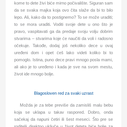
kome to dete živi biće mirno počivalište. Siguran sam
da se svaka majka koja ovo čita slaže da bi to bilo
lepo. Ali, kako da to postignemo? To se može uraditi;
to se mora uraditi. Voditi svoje dete u ono što je
pravo, vaspitavati ga da predaje svoju volju dobrim
stvarima – stvarima koje će naučiti da voli i radosno
očekuje. Takođe, dodaj još nekoliko dece u ovaj
uređeni dom i opet ćeš lako videti koliko bi to
pomoglo. Istina, puno dece pravi mnogo posla mami,
ali ako je to uređeno i kada je sve na svom mestu,
život ide mnogo bolje.
Blagosloven red za svaki uzrast
Možda je za tebe previše da zamisliš malu bebu
koja se uklapa u takav raspored. Dobro, onda
sačekaj da napuni četiri ili šest meseci. Što pre se
roditelji direktno uključe u život deteta biće bolje za