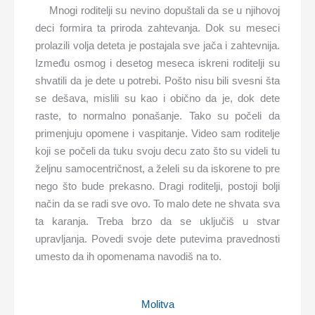
Mnogi roditelji su nevino dopuštali da se u njihovoj
deci formira ta priroda zahtevanja. Dok su meseci
prolazili volja deteta je postajala sve jača i zahtevnija.
Između osmog i desetog meseca iskreni roditelji su
shvatili da je dete u potrebi. Pošto nisu bili svesni šta
se dešava, mislili su kao i obično da je, dok dete
raste, to normalno ponašanje. Tako su počeli da
primenjuju opomene i vaspitanje. Video sam roditelje
koji se počeli da tuku svoju decu zato što su videli tu
željnu samocentričnost, a želeli su da iskorene to pre
nego što bude prekasno. Dragi roditelji, postoji bolji
način da se radi sve ovo. To malo dete ne shvata sva
ta karanja. Treba brzo da se uključiš u stvar
upravljanja. Povedi svoje dete putevima pravednosti
umesto da ih opomenama navodiš na to.
Molitva