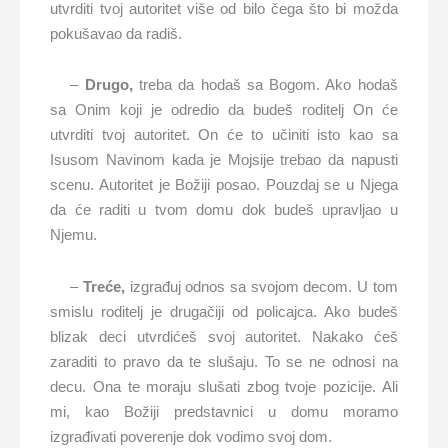
utvrditi tvoj autoritet više od bilo čega što bi možda
pokušavao da radiš.
–
Drugo,
treba da hodaš sa Bogom. Ako hodaš
sa Onim koji je odredio da budeš roditelj On će
utvrditi tvoj autoritet. On će to učiniti isto kao sa
Isusom Navinom kada je Mojsije trebao da napusti
scenu. Autoritet je Božiji posao. Pouzdaj se u Njega
da će raditi u tvom domu dok budeš upravljao u
Njemu.
–
Tre
ć
e,
izgrađuj odnos sa svojom decom. U tom
smislu roditelj je drugačiji od policajca. Ako budeš
blizak deci utvrdićeš svoj autoritet. Nakako ćeš
zaraditi to pravo da te slušaju. To se ne odnosi na
decu. Ona te moraju slušati zbog tvoje pozicije. Ali
mi, kao Božiji predstavnici u domu moramo
izgrađivati poverenje dok vodimo svoj dom.