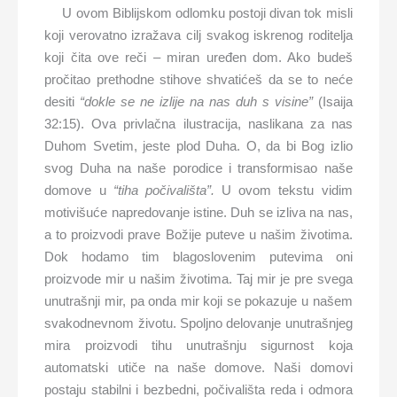
U ovom Biblijskom odlomku postoji divan tok misli
koji verovatno izražava cilj svakog iskrenog roditelja
koji čita ove reči – miran uređen dom. Ako budeš
pročitao prethodne stihove shvatićeš da se to neće
desiti
“dokle se ne izlije na nas duh s visine”
(Isaija
32:15). Ova privlačna ilustracija, naslikana za nas
Duhom Svetim, jeste plod Duha. O, da bi Bog izlio
svog Duha na naše porodice i transformisao naše
domove u
“tiha po
č
ivališta”.
U ovom tekstu vidim
motivišuće napredovanje istine. Duh se izliva na nas,
a to proizvodi prave Božije puteve u našim životima.
Dok hodamo tim blagoslovenim putevima oni
proizvode mir u našim životima. Taj mir je pre svega
unutrašnji mir, pa onda mir koji se pokazuje u našem
svakodnevnom životu. Spoljno delovanje unutrašnjeg
mira proizvodi tihu unutrašnju sigurnost koja
automatski utiče na naše domove. Naši domovi
postaju stabilni i bezbedni, počivališta reda i odmora