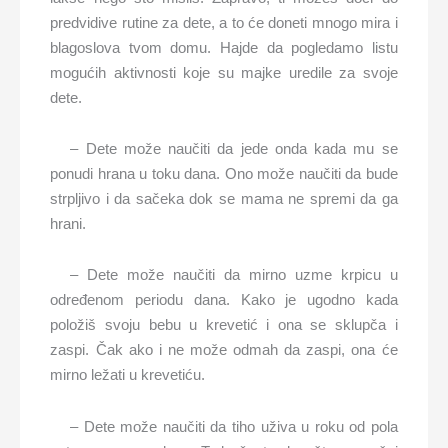
predvidive rutine za dete, a to će doneti mnogo mira i
blagoslova tvom domu. Hajde da pogledamo listu
mogućih aktivnosti koje su majke uredile za svoje
dete.
– Dete može naučiti da jede onda kada mu se
ponudi hrana u toku dana. Ono može naučiti da bude
strpljivo i da sačeka dok se mama ne spremi da ga
hrani.
– Dete može naučiti da mirno uzme krpicu u
određenom periodu dana. Kako je ugodno kada
položiš svoju bebu u krevetić i ona se sklupča i
zaspi. Čak ako i ne može odmah da zaspi, ona će
mirno ležati u krevetiću.
– Dete može naučiti da tiho uživa u roku od pola