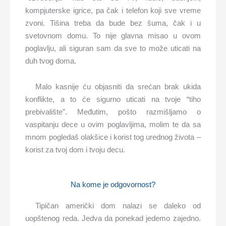
kompjuterske igrice, pa čak i telefon koji sve vreme
zvoni. Tišina treba da bude bez šuma, čak i u
svetovnom domu. To nije glavna misao u ovom
poglavlju, ali siguran sam da sve to može uticati na
duh tvog doma.
Malo kasnije ću objasniti da srećan brak ukida
konflikte, a to će sigurno uticati na tvoje “tiho
prebivalište”. Međutim, pošto razmišljamo o
vaspitanju dece u ovim poglavljima, molim te da sa
mnom pogledaš olakšice i korist tog urednog života –
korist za tvoj dom i tvoju decu.
Na kome je odgovornost?
Tipičan američki dom nalazi se daleko od
uopštenog reda. Jedva da ponekad jedemo zajedno.