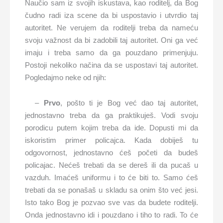
Naučio sam iz svojih iskustava, kao roditelj, da Bog
čudno radi iza scene da bi uspostavio i utvrdio taj
autoritet. Ne verujem da roditelji treba da nameću
svoju važnost da bi zadobili taj autoritet. Oni ga već
imaju i treba samo da ga pouzdano primenjuju.
Postoji nekoliko načina da se uspostavi taj autoritet.
Pogledajmo neke od njih:
–
Prvo
, pošto ti je Bog već dao taj autoritet,
jednostavno treba da ga praktikuješ. Vodi svoju
porodicu putem kojim treba da ide. Dopusti mi da
iskoristim primer policajca. Kada dobiješ tu
odgovornost, jednostavno ćeš početi da budeš
policajac. Nećeš trebati da se dereš ili da pucaš u
vazduh. Imaćeš uniformu i to će biti to. Samo ćeš
trebati da se ponašaš u skladu sa onim što već jesi.
Isto tako Bog je pozvao sve vas da budete roditelji.
Onda jednostavno idi i pouzdano i tiho to radi. To će