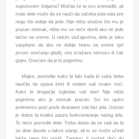
sopstvenim željama? Možda će te ovo iznenaditi, ali
malo dete može da se nauči da sačeka pola sata pre
nego što dobije da jede. Nije ništa strašno što mu je
prazan stomak, ništa mu se neće desiti ako ne jede
tačno na vreme. U nekim slučajevima, dete je tako
vaspitano da ako ne dobije hranu na vreme (pri
prvom osećanju gladi), ono izražava nervozu ili čak
gnjev. Osećam da je to pogrešno.
Majke, pomislite kako bi bilo kada bi vaša beba
naučila da spava šest ili sedam sati svake noći.
Kako bi drugačije izgledao vaš dan! Nije ništa
pogrešno ako je stomak prazan. Svi mi ujutro
prekinemo post posle dvanaest sati bez jela. Ustvari
je dobra ta kratka pauza funkcionisanja našeg tela.
To neće povrediti dete. Treba dosta da se radi da bi
se dete dovelo u takvo stanje, ali to se može učiniti
lakše nego što misliš. Zapravo, ti možeš doći do