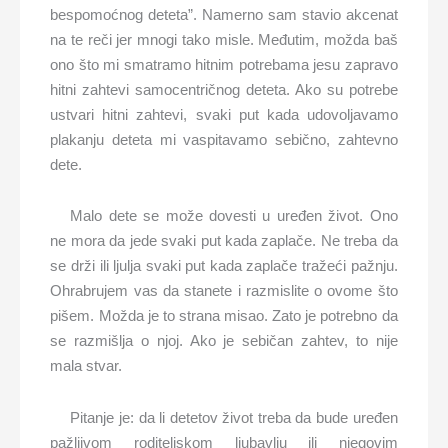
bespomoćnog deteta”. Namerno sam stavio akcenat
na te reči jer mnogi tako misle. Međutim, možda baš
ono što mi smatramo hitnim potrebama jesu zapravo
hitni zahtevi samocentričnog deteta. Ako su potrebe
ustvari hitni zahtevi, svaki put kada udovoljavamo
plakanju deteta mi vaspitavamo sebično, zahtevno
dete.
Malo dete se može dovesti u uređen život. Ono
ne mora da jede svaki put kada zaplače. Ne treba da
se drži ili ljulja svaki put kada zaplače tražeći pažnju.
Ohrabrujem vas da stanete i razmislite o ovome što
pišem. Možda je to strana misao. Zato je potrebno da
se razmišlja o njoj. Ako je sebičan zahtev, to nije
mala stvar.
Pitanje je: da li detetov život treba da bude uređen
pažljivom roditeljskom ljubavlju ili njegovim