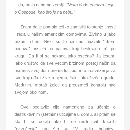
– da, malo nebo na zemlji.
“Neka do
đ
e carstvo tvoje,
o Gospode, kao što je na nebu.”
Znam da je pomalo teško zamisliti to stanje tihosti
i reda u našim američkim domovima. Živimo u jako
brzom ritmu. Neki su to cinično nazvali “trkom
pacova” misleći na pacova koji beskrajno trči po
krugu. Da li si se nekada tako osećao? Ja jesam.
Iako društvo ide sve većom brzinom postoji način da
usmeriš svoj dom prema luci odmora i osveženja za
sve koji uđu i žive u njemu, čak i ako živiš u gradu.
Međutim, moraš želeti da preuzmeš kontrolu nad
svojom okolinom.
Ovo poglavlje nije namenjeno za učenje o
destruktivnim (štetnim) uticajima u domu, ali pitam se
šta bi se desilo ako bi se rešili svih kućnih
“ozvučenja” kao što su TV, radio, bubnjevi,