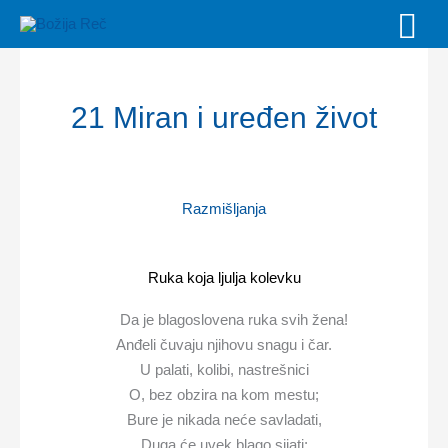
Skip
MAI
to
MEN
content
21 Miran i uređen život
Razmišljanja
Ruka koja ljulja kolevku
Da je blagoslovena ruka svih žena!
Anđeli čuvaju njihovu snagu i čar.
U palati, kolibi, nastrešnici
O, bez obzira na kom mestu;
Bure je nikada neće savladati,
Duga će uvek blago sijati;