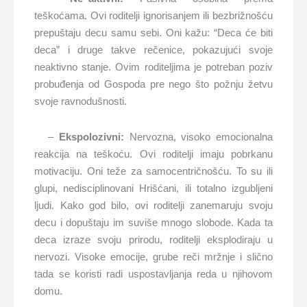
teškoćama. Ovi roditelji ignorisanjem ili bezbrižnošću
prepuštaju decu samu sebi. Oni kažu: “Deca će biti
deca” i druge takve rečenice, pokazujući svoje
neaktivno stanje. Ovim roditeljima je potreban poziv
probuđenja od Gospoda pre nego što požnju žetvu
svoje ravnodušnosti.
–
Ekspolozivni:
Nervozna, visoko emocionalna
reakcija na teškoću. Ovi roditelji imaju pobrkanu
motivaciju. Oni teže za samocentričnošću. To su ili
glupi, nedisciplinovani Hrišćani, ili totalno izgubljeni
ljudi. Kako god bilo, ovi roditelji zanemaruju svoju
decu i dopuštaju im suviše mnogo slobode. Kada ta
deca izraze svoju prirodu, roditelji eksplodiraju u
nervozi. Visoke emocije, grube reči mržnje i slično
tada se koristi radi uspostavljanja reda u njihovom
domu.