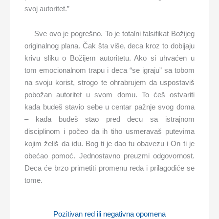
svoj autoritet.”
Sve ovo je pogrešno. To je totalni falsifikat Božijeg
originalnog plana. Čak šta više, deca kroz to dobijaju
krivu sliku o Božijem autoritetu. Ako si uhvaćen u
tom emocionalnom trapu i deca “se igraju” sa tobom
na svoju korist, strogo te ohrabrujem da uspostaviš
pobožan autoritet u svom domu. To ćeš ostvariti
kada budeš stavio sebe u centar pažnje svog doma
– kada budeš stao pred decu sa istrajnom
disciplinom i počeo da ih tiho usmeravaš putevima
kojim želiš da idu. Bog ti je dao tu obavezu i On ti je
obećao pomoć. Jednostavno preuzmi odgovornost.
Deca će brzo primetiti promenu reda i prilagodiće se
tome.
Pozitivan red ili negativna opomena