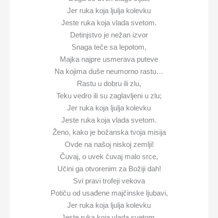
Jer ruka koja ljulja kolevku
Jeste ruka koja vlada svetom.
Detinjstvo je nežan izvor
Snaga teče sa lepotom,
Majka najpre usmerava puteve
Na kojima duše neumorno rastu…
Rastu u dobru ili zlu,
Teku vedro ili su zaglavljeni u zlu;
Jer ruka koja ljulja kolevku
Jeste ruka koja vlada svetom.
Ženo, kako je božanska tvoja misija
Ovde na našoj niskoj zemlji!
Čuvaj, o uvek čuvaj malo srce,
Učini ga otvorenim za Božiji dah!
Svi pravi trofeji vekova
Potiču od usađene majčinske ljubavi,
Jer ruka koja ljulja kolevku
Jeste ruka koja vlada svetom.