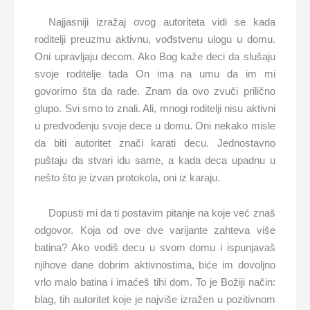
Najjasniji izražaj ovog autoriteta vidi se kada
roditelji preuzmu aktivnu, vođstvenu ulogu u domu.
Oni upravljaju decom. Ako Bog kaže deci da slušaju
svoje roditelje tada On ima na umu da im mi
govorimo šta da rade. Znam da ovo zvuči prilično
glupo. Svi smo to znali. Ali, mnogi roditelji nisu aktivni
u predvođenju svoje dece u domu. Oni nekako misle
da biti autoritet znači karati decu. Jednostavno
puštaju da stvari idu same, a kada deca upadnu u
nešto što je izvan protokola, oni iz karaju.
Dopusti mi da ti postavim pitanje na koje već znaš
odgovor. Koja od ove dve varijante zahteva više
batina? Ako vodiš decu u svom domu i ispunjavaš
njihove dane dobrim aktivnostima, biće im dovoljno
vrlo malo batina i imaćeš tihi dom. To je Božiji način:
blag, tih autoritet koje je najviše izražen u pozitivnom