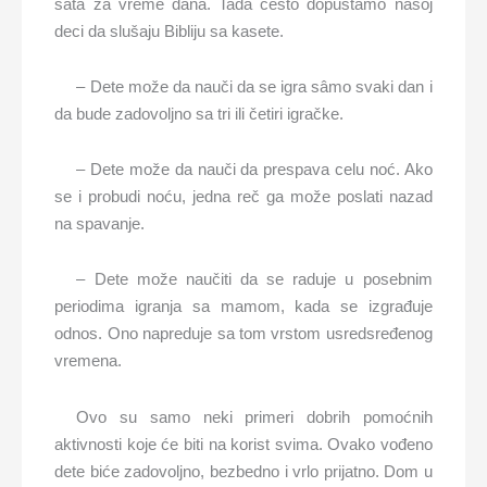
sata za vreme dana. Tada često dopuštamo našoj
deci da slušaju Bibliju sa kasete.
– Dete može da nauči da se igra sâmo svaki dan i
da bude zadovoljno sa tri ili četiri igračke.
– Dete može da nauči da prespava celu noć. Ako
se i probudi noću, jedna reč ga može poslati nazad
na spavanje.
– Dete može naučiti da se raduje u posebnim
periodima igranja sa mamom, kada se izgrađuje
odnos. Ono napreduje sa tom vrstom usredsređenog
vremena.
Ovo su samo neki primeri dobrih pomoćnih
aktivnosti koje će biti na korist svima. Ovako vođeno
dete biće zadovoljno, bezbedno i vrlo prijatno. Dom u