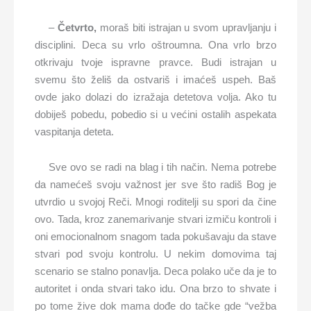
–
Č
etvrto,
moraš biti istrajan u svom upravljanju i
disciplini. Deca su vrlo oštroumna. Ona vrlo brzo
otkrivaju tvoje ispravne pravce. Budi istrajan u
svemu što želiš da ostvariš i imaćeš uspeh. Baš
ovde jako dolazi do izražaja detetova volja. Ako tu
dobiješ pobedu, pobedio si u većini ostalih aspekata
vaspitanja deteta.
Sve ovo se radi na blag i tih način. Nema potrebe
da namećeš svoju važnost jer sve što radiš Bog je
utvrdio u svojoj Reči. Mnogi roditelji su spori da čine
ovo. Tada, kroz zanemarivanje stvari izmiču kontroli i
oni emocionalnom snagom tada pokušavaju da stave
stvari pod svoju kontrolu. U nekim domovima taj
scenario se stalno ponavlja. Deca polako uče da je to
autoritet i onda stvari tako idu. Ona brzo to shvate i
po tome žive dok mama dođe do tačke gde “vežba