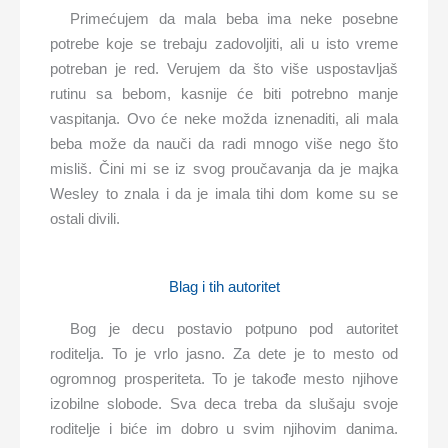
Primećujem da mala beba ima neke posebne
potrebe koje se trebaju zadovoljiti, ali u isto vreme
potreban je red. Verujem da što više uspostavljaš
rutinu sa bebom, kasnije će biti potrebno manje
vaspitanja. Ovo će neke možda iznenaditi, ali mala
beba može da nauči da radi mnogo više nego što
misliš. Čini mi se iz svog proučavanja da je majka
Wesley to znala i da je imala tihi dom kome su se
ostali divili.
Blag i tih autoritet
Bog je decu postavio potpuno pod autoritet
roditelja. To je vrlo jasno. Za dete je to mesto od
ogromnog prosperiteta. To je takođe mesto njihove
izobilne slobode. Sva deca treba da slušaju svoje
roditelje i biće im dobro u svim njihovim danima.