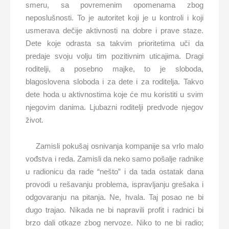
smeru, sa povremenim opomenama zbog
neposlušnosti. To je autoritet koji je u kontroli i koji
usmerava dečije aktivnosti na dobre i prave staze.
Dete koje odrasta sa takvim prioritetima uči da
predaje svoju volju tim pozitivnim uticajima. Dragi
roditelji, a posebno majke, to je sloboda,
blagoslovena sloboda i za dete i za roditelja. Takvo
dete hoda u aktivnostima koje će mu koristiti u svim
njegovim danima. Ljubazni roditelji predvode njegov
život.
Zamisli pokušaj osnivanja kompanije sa vrlo malo
vođstva i reda. Zamisli da neko samo pošalje radnike
u radionicu da rade “nešto” i da tada ostatak dana
provodi u rešavanju problema, ispravljanju grešaka i
odgovaranju na pitanja. Ne, hvala. Taj posao ne bi
dugo trajao. Nikada ne bi napravili profit i radnici bi
brzo dali otkaze zbog nervoze. Niko to ne bi radio;