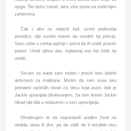
njega. Što duže čekaš, biće više posla sa sebičnijim
zahtevima.
Čak i ako se nalaziš baš usred podizanja
porodice, nije suviše kasno da uvedeš taj princip.
Stavi sebe u centar pažnje i počni da ih vodiš pravim
putem. Uredi njihov dan. Isplaniraj ono što želiš da
urade.
Sećam se kada sam sedeo i pravio listu dobrih
aktivnosti za mališane. Mislim da sam imao oko
petnaest različitih stvari za decu koja puze, dok je
Jackie upravljala školovanjem. Sa tom listom Jackie
nikad nije bila u nedoumici u vezi upravljanja.
Ohrabrujem te da uspostaviš uređen život na
nedelju dana ili dve, pa da vidiš da li rezultati nisu