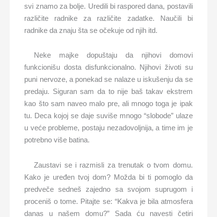
svi znamo za bolje. Uredili bi raspored dana, postavili
različite radnike za različite zadatke. Naučili bi
radnike da znaju šta se očekuje od njih itd.
Neke majke dopuštaju da njihovi domovi
funkcionišu dosta disfunkcionalno. Njihovi životi su
puni nervoze, a ponekad se nalaze u iskušenju da se
predaju. Siguran sam da to nije baš takav ekstrem
kao što sam naveo malo pre, ali mnogo toga je ipak
tu. Deca kojoj se daje suviše mnogo “slobode” ulaze
u veće probleme, postaju nezadovoljnija, a time im je
potrebno više batina.
Zaustavi se i razmisli za trenutak o tvom domu.
Kako je uređen tvoj dom? Možda bi ti pomoglo da
predveče sedneš zajedno sa svojom suprugom i
proceniš o tome. Pitajte se: “Kakva je bila atmosfera
danas u našem domu?” Sada ću navesti četiri