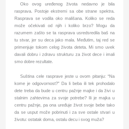
Oko ovog uređenog života nedavno je bila
rasprava. Postoje ekstremi sa obe strane spektra.
Rasprava se vodila oko mališana. Koliko se reda
može očekivati od njih i koliko brzo? Mogu da
razumem zašto se ta rasprava usredsredila baš na
tu stvar, jer su deca jako mala. Međutim, taj red se
primenjuje tokom celog života deteta. Mi smo uvek
davali dobru i zdravu strukturu za život dece i imali
smo dobre rezultate.
Suština cele rasprave jeste u ovom pitanju: “Na
kome je odgovornost?” Da li beba ili tek prohodalo
dete treba da bude u centru pažnje majke i da živi u
stalnim zahtevima za svoje potrebe? Ili je majka u
centru pažnje, pa ona uređuje život svoje bebe tako
da se usput može pobrinuti i za sve ostale stvari u
životu: ostatak doma, ostalu decu i svog muža?