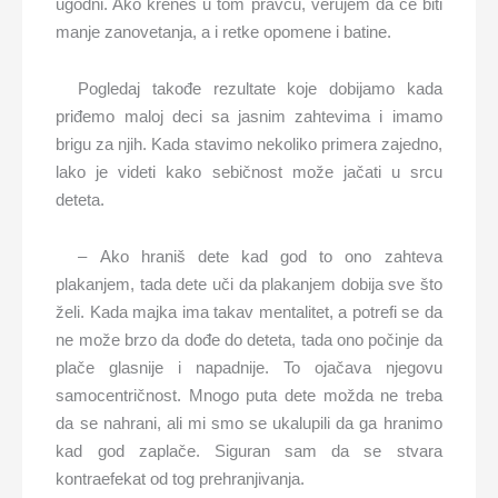
ugodni. Ako kreneš u tom pravcu, verujem da će biti
manje zanovetanja, a i retke opomene i batine.
Pogledaj takođe rezultate koje dobijamo kada
priđemo maloj deci sa jasnim zahtevima i imamo
brigu za njih. Kada stavimo nekoliko primera zajedno,
lako je videti kako sebičnost može jačati u srcu
deteta.
– Ako hraniš dete kad god to ono zahteva
plakanjem, tada dete uči da plakanjem dobija sve što
želi. Kada majka ima takav mentalitet, a potrefi se da
ne može brzo da dođe do deteta, tada ono počinje da
plače glasnije i napadnije. To ojačava njegovu
samocentričnost. Mnogo puta dete možda ne treba
da se nahrani, ali mi smo se ukalupili da ga hranimo
kad god zaplače. Siguran sam da se stvara
kontraefekat od tog prehranjivanja.