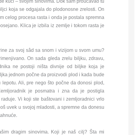
ude kući – svojim sinovima. Dok sam proučavao tu
biljci koja se odgajala do plodonosne zrelosti. On
okom celog procesa rasta i onda je postala spremna
osejano. Klica je izbila iz zemlje i tokom rasta je
brine za svoj sâd sa snom i vizijom u svom umu?
primenjivano. On sada gleda zrelu biljku, zdravu,
ka ne postoji ništa divnije od biljke koja je
ljka jednom počne da proizvodi plod i kada bude
lepotu. Ali, pre nego što počne da donosi plod,
emljoradnik je posmatra i zna da je postigla
raduje. Vi koji ste baštovani i zemljoradnici vrlo
 još uvek u svojoj mladosti, a spremne da donesu
adahnuće.
im dragim sinovima. Koji je naš cilj? Šta mi