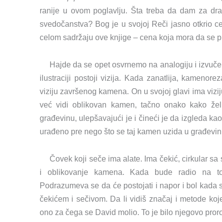
ranije u ovom poglavlju. Šta treba da dam za dra
svedočanstva? Bog je u svojoj Reči jasno otkrio ce
celom sadržaju ove knjige – cena koja mora da se pla
Hajde da se opet osvrnemo na analogiju i izvuče
ilustraciji postoji vizija. Kada zanatlija, kamenor
viziju završenog kamena. On u svojoj glavi ima vizi
već vidi oblikovan kamen, tačno onako kako žel
građevinu, ulepšavajući je i čineći je da izgleda kao
urađeno pre nego što se taj kamen uzida u građevin
Čovek koji seče ima alate. Ima čekić, cirkular s
i oblikovanje kamena. Kada bude radio na t
Podrazumeva se da će postojati i napor i bol kada 
čekićem i sečivom. Da li vidiš značaj i metode koje
ono za čega se David molio. To je bilo njegovo pro