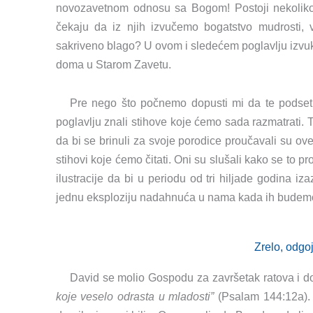
novozavetnom odnosu sa Bogom! Postoji nekoliko o
čekaju da iz njih izvučemo bogatstvo mudrosti, v
sakriveno blago? U ovom i sledećem poglavlju izvuk
doma u Starom Zavetu.
Pre nego što počnemo dopusti mi da te podset
poglavlju znali stihove koje ćemo sada razmatrati. Ti p
da bi se brinuli za svoje porodice proučavali su ove 
stihovi koje ćemo čitati. Oni su slušali kako se to 
ilustracije da bi u periodu od tri hiljade godina i
jednu eksploziju nadahnuća u nama kada ih budemo
Zrelo, odgoj
David se molio Gospodu za završetak ratova i d
koje veselo odrasta u mladosti”
(Psalam 144:12a). 