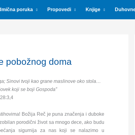
dmična poruka
Propovedi
Knjige
Duhovn
cije pobožnog doma
ga;
Sinovi tvoji kao grane maslinove oko stola…
č
ovek koji se boji Gospoda”
28:3,4
 stihovima! Božija Reč je puna značenja i duboke
izobilan porodični život sa mnogo dece, ako budu
bećanja sigurnija za nas koji se nalazimo u