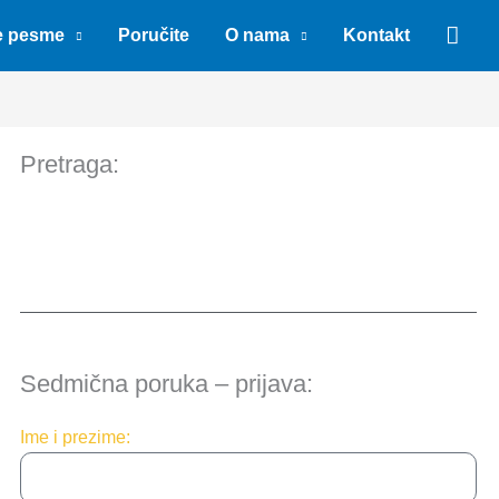
Sear
e pesme
Poručite
O nama
Kontakt
Pretraga:
Sedmična poruka – prijava:
Ime i prezime: