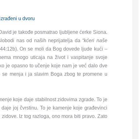
izrađeni u dvoru
avid je takođe posmatrao ljubljene ćerke Siona.
slobodi nas od naših neprijatelja da
“k
ć
eri naše
44:12b). On se moli da Bog dovede ljude kući –
nema mnogo uticaja na život i vaspitanje svoje
ako je opasno to učenje koje nam je već dalo dve
ovo se menja i ja slavim Boga zbog te promene u
enje koje daje stabilnost zidovima zgrade. To je
aje joj čvrstinu. To je kamenje koje građevinci
 zidove. Iz tog razloga, ono mora biti pravo. Zato