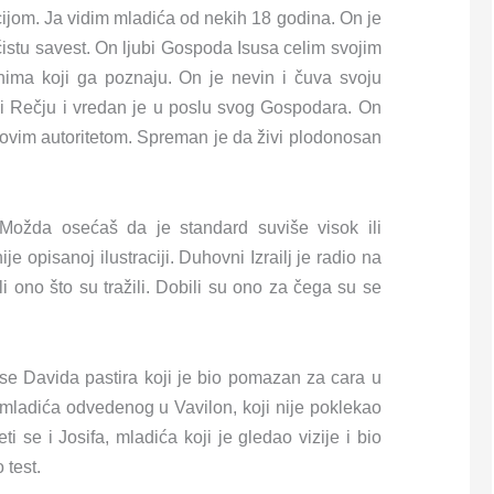
ijom. Ja vidim mladića od nekih 18 godina. On je
 čistu savest. On ljubi Gospoda Isusa celim svojim
ima koji ga poznaju. On je nevin i čuva svoju
 i Rečju i vredan je u poslu svog Gospodara. On
ihovim autoritetom. Spreman je da živi plodonosan
 Možda osećaš da je standard suviše visok ili
je opisanoj ilustraciji. Duhovni Izrailj je radio na
 ono što su tražili. Dobili su ono za čega su se
se Davida pastira koji je bio pomazan za cara u
, mladića odvedenog u Vavilon, koji nije poklekao
i se i Josifa, mladića koji je gledao vizije i bio
 test.