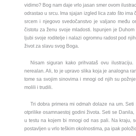
vidimo? Bog nam daje vrlo jasan smer ovom ilustrac
odrastao u srcu. Ima sjajan izgled lica zato što ima
srcem i njegovo svedočanstvo je valjano među on
čistotu za ženu svoje mladosti. Ispunjen je Duhom
ljubi svoje roditelje i nalazi ogromnu radost pod nj
život za slavu svog Boga.
Nisam siguran kako prihvataš ovu ilustraciju.
nerealan. Ali, to je upravo slika koja je analogna rani
tome sa svojim sinovima i mnogi od njih su požnjeli
molili i trudili.
Tri dobra primera mi odmah dolaze na um. Seti 
otprilike osamnaestoj godini života. Seti se Danila
u testu na kojem bi mnogi od nas pali. Na kraju, set
postavljen u vrlo teškim okolnostima, pa ipak položio