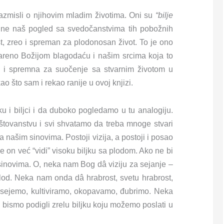
azmisli o njihovim mladim životima. Oni su
“bilje
gne naš pogled sa svedočanstvima tih pobožnih
ist, zreo i spreman za plodonosan život. To je ono
tvareno Božijom blagodaću i našim srcima koja to
na i spremna za suočenje sa stvarnim životom u
ao što sam i rekao ranije u ovoj knjizi.
u i biljci i da duboko pogledamo u tu analogiju.
štovanstvu i svi shvatamo da treba mnoge stvari
sa našim sinovima. Postoji vizija, a postoji i posao
 on već “vidi” visoku biljku sa plodom. Ako ne bi
m sinovima. O, neka nam Bog dâ viziju za sejanje –
plod. Neka nam onda dâ hrabrost, svetu hrabrost,
a sejemo, kultiviramo, okopavamo, đubrimo. Neka
ismo podigli zrelu biljku koju možemo poslati u