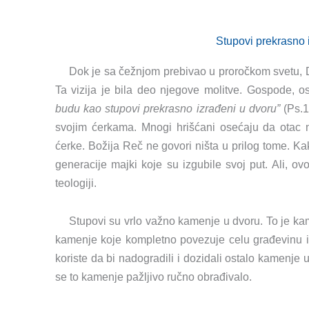
Stupovi prekrasno 
Dok je sa čežnjom prebivao u proročkom svetu, D
Ta vizija je bila deo njegove molitve. Gospode, o
budu kao stupovi prekrasno izra
đ
eni u dvoru”
(Ps.1
svojim ćerkama. Mnogi hrišćani osećaju da otac 
ćerke. Božija Reč ne govori ništa u prilog tome. K
generacije majki koje su izgubile svoj put. Ali, 
teologiji.
Stupovi su vrlo važno kamenje u dvoru. To je kam
kamenje koje kompletno povezuje celu građevinu i d
koriste da bi nadogradili i dozidali ostalo kamenje u
se to kamenje pažljivo ručno obrađivalo.