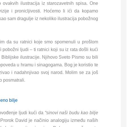
vakvih ilustracija iz starozavetnih spisa. One
izije i pronicljivosti. Hoćemo li ići da kopamo
ao sam dragulje iz nekoliko ilustracija pobožnog
im da su ratnici koje smo spomenuli u prošlom
obožni ljudi – ti ratnici koji su iz rata došli kući
Biblijske ilustracije. Njihovo Sveto Pismo su bili
propoveda u hramu i sinagogama. Bog je koristio te
zazivao i nadahnjivao svoj narod. Molim se za još
 posmatrali.
eno bilje
ovođenje ljudi kući da
“sinovi naši budu kao bilje
Prorok David je načinio analogiju između naših