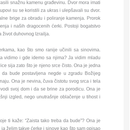
krasili snažnu kamenu građevinu. Dvor mora imati
povi su se koristili za ukras i ulepšavali su dvor.
lne brige za obradu i poliranje kamenja. Prorok
nja i naših dragocenih ćerki. Postoji bogatstvo
a život duhovnog Izrailja.
kama, kao što smo ranije učinili sa sinovima.
ta vidimo i gde idemo sa njima? Ja vidim mladu
e sija zato što je njeno srce čisto. Ona je jedna
ka da bude postavljena negde u zgradu Božijeg
znaju. Ona je nevina, čuva čistotu svog srca i tela
vodi svoj dom i da se brine za porodicu. Ona je
šnji izgled, nego unutrašnje oblačenje u tihost i
koje ti kaže: “Zaista tako treba da bude”? Ona je
e, ja želim takve ćerke i sinove kao što sam opisao