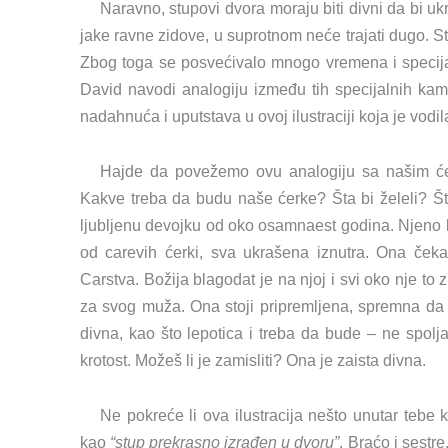
Naravno, stupovi dvora moraju biti divni da bi u
jake ravne zidove, u suprotnom neće trajati dugo. Stu
Zbog toga se posvećivalo mnogo vremena i specija
David navodi analogiju između tih specijalnih kame
nadahnuća i uputstava u ovoj ilustraciji koja je vodil
Hajde da povežemo ovu analogiju sa našim ćer
Kakve treba da budu naše ćerke? Šta bi želeli? Š
ljubljenu devojku od oko osamnaest godina. Njeno lic
od carevih ćerki, sva ukrašena iznutra. Ona če
Carstva. Božija blagodat je na njoj i svi oko nje to 
za svog muža. Ona stoji pripremljena, spremna da 
divna, kao što lepotica i treba da bude – ne spolja
krotost. Možeš li je zamisliti? Ona je zaista divna.
Ne pokreće li ova ilustracija nešto unutar tebe 
kao
“stup prekrasno izra
đ
en u dvoru”
. Braćo i sestr