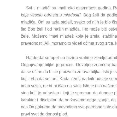
Svi ti mladići su imali oko osamnaest godina. R
koje veselo odrasta u mladosti”
. Bog želi da podi
mladića. Oni su tada stojali, svako od njih je bio č
što Bog želi i od naših mladića. I to može biti os
žele. Možemo imati mladež koja je zrela, stabil
pravednosti. Ali, moramo to videti očima svog srca, k
Hajde da se opet na brzinu vratimo zemljoradnik
Odgajivanje biljke je proces. Dovoljno znamo o ba
da se učine da bi se proizvela zdrava biljka. Isto je 
koji treba da se radi. Kada zemljoradnik poseje seme
imao viziju, ne bi ni išao da sadi. Isto je i sa naši
sina koji je odrastao i koji je spreman da donese 
karakter i disciplinu da održavamo odgajivanje, d
nas On pokrene da provodimo sve potrebne sate da b
pravi svet da donosi plod.