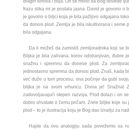
dragih sinova i bilja. On se molio da Bog dovede lj
frazu slika mi je postala jasna. David je govorio o 
je govorio o biljci koja je bila pažljivo odgajana t
da donosi plod. Zemlja je bila iskultivirana i seme p
bila odgajana.
Da li možeš da zamisliš zemljoradnika koji se 
Biljka je bila zalivana, korov odstranjivan, đubre 
snažnu i spremnu da donese plod. Za zemljoradni
jednostavno spremna da donosi plod. Znaš, kada bi
već duže u tom procesu, ona počinje da gubi svoju 
biljka je na svom vrhuncu. Divna je! Snažna! Z
zadovoljavajući stepen razvoja. Plod dolazi i on se 
dobro shvatate o čemu pričam. Zrele biljke koje su
plod – to je ilustracija koju je Bog dao Izrailju za n
Hajde da ovu analogiju sada povežemo sa naš