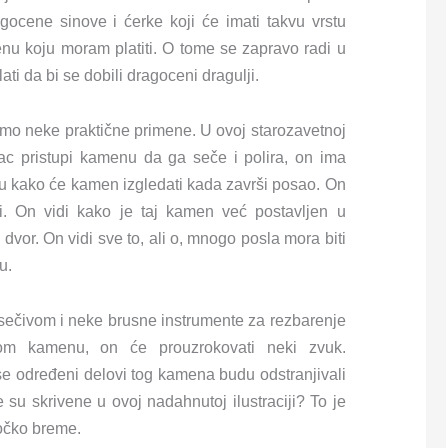
gocene sinove i ćerke koji će imati takvu vrstu
nu koju moram platiti. O tome se zapravo radi u
ti da bi se dobili dragoceni dragulji.
mo neke praktične primene. U ovoj starozavetnoj
ezac pristupi kamenu da ga seče i polira, on ima
ju kako će kamen izgledati kada završi posao. On
i. On vidi kako je taj kamen već postavljen u
 dvor. On vidi sve to, ali o, mnogo posla mora biti
u.
a sečivom i neke brusne instrumente za rezbarenje
om kamenu, on će prouzrokovati neki zvuk.
se određeni delovi tog kamena budu odstranjivali
 su skrivene u ovoj nadahnutoj ilustraciji? To je
ročko breme.