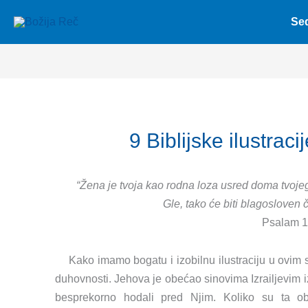
Skip
Se
to
content
9 Biblijske ilustra
“Žena je tvoja kao rodna loza usred doma tvoje
Gle, tako
ć
e biti blagosloven
Psalam 1
Kako imamo bogatu i izobilnu ilustraciju u ovim
duhovnosti. Jehova je obećao sinovima Izrailjevim 
besprekorno hodali pred Njim. Koliko su ta o