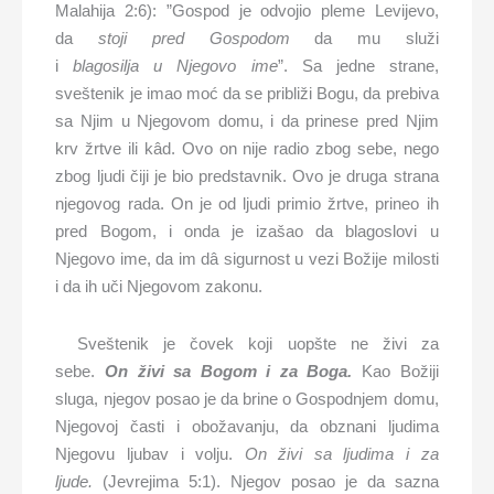
Malahija 2:6):
”
Gospod je odvojio pleme Levijevo,
da
stoji pred Gospodom
da mu služi
i
blagosilja
u
Njegovo ime
”.
Sa jedne strane,
sveštenik je imao moć da se približi Bogu, da prebiva
sa Njim u Njegovom domu, i da prinese pred Njim
krv žrtve ili kâd. Ovo on nije radio zbog sebe, nego
zbog ljudi čiji je bio predstavnik. Ovo je druga strana
njegovog rada. On je od ljudi primi
o
žrtve, prineo ih
pred Bogom, i onda je izašao da blagoslovi u
Njegovo ime, da im dâ sigurnost u vezi Božije milosti
i da ih uči
Njegovom
zakonu.
Sveštenik je čovek koji uopšte ne živi za
sebe.
On živi sa Bogom i za Boga.
Kao Božiji
sluga, njegov posao je da brine o Gospodnjem domu,
Njegovoj časti i obožavanju, da obznani ljudima
Njegovu ljubav i volju.
On živi sa ljudima i za
ljude.
(Jevrejima
5:1).
Njegov posao je da sazna