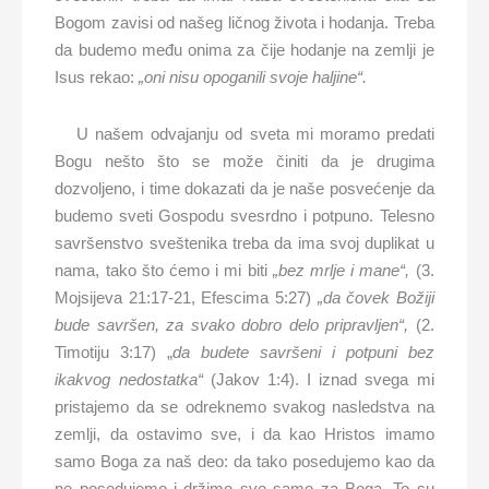
Bogom zavisi od našeg ličnog života i hodanja. Treba
da budemo među onima za čije hodanje na zemlji je
Isus rekao:
„oni nisu opoganili svoje haljine“.
U našem odvajanju od sveta mi moramo predati
Bogu nešto što se može činiti da je drugima
dozvoljeno, i time dokazati da je naše posvećenje da
budemo sveti Gospodu svesrdno i potpuno. Telesno
savršenstvo sveštenika treba da ima svoj duplikat u
nama, tako što ćemo i mi biti
„bez mrlje i mane“,
(3.
Mojsijeva 21:17-21, Efescima 5:27)
„da čovek Božiji
bude savršen, za svako dobro delo pripravljen“,
(2.
Timotiju 3:17) „
da budete savršeni i potpuni bez
ikakvog nedostatka“
(Jakov 1:4). I iznad svega mi
pristajemo da se odreknemo svakog nasledstva na
zemlji, da ostavimo sve, i da kao Hristos imamo
samo Boga za naš deo: da tako posedujemo kao da
ne posedujemo i držimo sve samo za Boga. To su