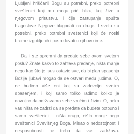
Ljubljeni hrišćani! Bogu su potrebni, preko potrebni
sveštenici koji mu mogu prići blizu, koji žive u
njegovom prisustvu, i čije zastupanje spušta
blagoslove Njegove blagodati na druge. I svetu su
potrebni, preko potrebni sveštenici koji će nositi
breme izgubljenih i posredovati u njihovo ime.
Da li ste spremni da predate sebe ovom svetom
poslu? Znate kakvo to zahteva predanje, ništa manje
nego kao što je Isus ostavio sve, da bi plan spasenja
Božije ljubavi mogao da se ostvari među ljudima. O,
ne budimo više oni koji su zadovoljni svojim
spasenjem, i koji samo toliko radimo koliko je
dovoljno da održavamo sebe vrućim i živim. O, neka
vas ništa ne zadrži da se predate da budete potpuno i
samo sveštenici – ništa drugo, ništa manje nego
sveštenici Svevišnjeg Boga. Misao o nedostojnosti i
nesposobnosti ne treba da vas zadržava.