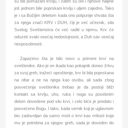
su bili pomazani krvlju, i zatim su oni i njihove haljine
još jednom bile poprskani krvlju i uljem zajedno. Tako
je i sa Božijim detetom kada ono potpunije shvata šta
za njega znači KRV i DUH, čiji je već učesnik, sila
Svetog Sveštenstva će već raditi u njemu. Krv će
oduzeti svaki osećaj nedostojnosti, a Duh sav osećaj
nesposobnosti.
Zapazimo šta je bilo novo u primeni krvi na
sveštenike. Ako je on ikada kao pokajnik doneo žrtvu
za svoj greh, tražeći oproštenje, krv bi bila poprskana
na oltar a ne na njega kao osobu, ali sada zbog
posvećenja sveštenika trebao je da postoji bliži
kontakt sa krvlju, uho, ruka i noga su posebnim
delom dovedene pod silu krvi, i celo biće je predato i
posvećeno Bogu. I tako, kada vernik koji je uglavnom
bio zadovoljan da samo misli o krvi kao milosti koja
mu je potrebna za njegov greh, sada je doveden do