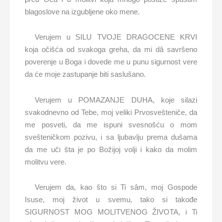
blagoslove na izgubljene oko mene.
Verujem u SILU TVOJE DRAGOCENE KRVI
koja očišća od svakoga greha, da mi dâ savršeno
poverenje u Boga i dovede me u punu sigurnost vere
da će moje zastupanje biti saslušano.
Verujem u POMAZANJE DUHA, koje silazi
svakodnevno od Tebe, moj veliki Prvosvešteniče, da
me posveti, da me ispuni svesnošću o mom
svešteničkom pozivu, i sa ljubavlju prema dušama
da me uči šta je po Božijoj volji i kako da molim
molitvu vere.
Verujem da, kao što si Ti sâm, moj Gospode
Isuse, moj život u svemu, tako si takođe
SIGURNOST MOG MOLITVENOG ŽIVOTA, i Ti