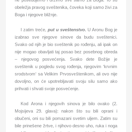
obeležja pravog sveštenika, čoveka koji samo živi za
Boga i njegove bližnje.
I zatim treće,
put u sveštenstvo
.
U Aronu Bog je
izabrao sve njegove sinove da budu sveštenici.
Svako od njih je bio sveštenik po rođenju, ali ipak on
nije mogao obavljati taj posao bez posebnog obreda
– njegovog posvećenja. Svako dete Božije je
sveštenik u pogledu svog rođenja, njegovim
‘
krvnim
srodstvom
‘
sa Velikim Prvosveštenikom, ali ovo nije
dovoljno, on će upotrebljavati svoju silu samo ako
prihvati i shvati svoje posvećenje.
Kod Arona i njegovih sinova je bilo ovako (2.
Mojsijeva 29. glava): nakon što su bili oprani i
obučeni, oni su bili pomazani svetim uljem. Zatim su
bile prinešene žrtve, i njihovo desno uho, ruka i noga