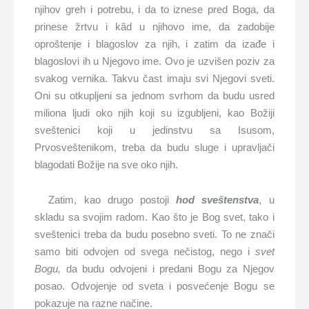
njihov greh i potrebu, i da to iznese pred Boga, da
prinese žrtvu i kâd u njihovo ime, da zadobije
oproštenje i blagoslov za njih, i zatim da izađe i
blagoslovi ih u Njegovo ime. Ovo je uzvišen poziv za
svakog vernika. Takvu čast imaju svi Njegovi sveti.
Oni su otkupljeni sa jednom svrhom da budu usred
miliona ljudi oko njih koji su izgubljeni, kao Božiji
sveštenici koji u jedinstvu sa Isusom,
Prvosveštenikom, treba da budu sluge i upravljači
blagodati Božije na sve oko njih.
Zatim, kao drugo postoji
hod sveštenstva
, u
skladu sa svojim radom. Kao što je Bog svet, tako i
sveštenici treba da budu posebno sveti. To ne znači
samo biti odvojen od svega nečistog, nego i
svet
Bogu,
da budu odvojeni i predani Bogu za Njegov
posao. Odvojenje od sveta i posvećenje Bogu se
pokazuje na razne načine.