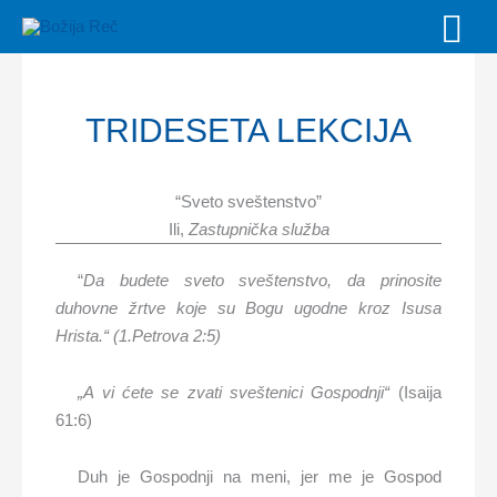
Skip
MAI
to
MEN
content
TRIDESETA LEKCIJA
“Sveto sveštenstvo
”
I
li,
Zastupnička služba
“
Da budete sveto sveštenstvo, da prinosite
duhovne žrtve koje su Bogu ugodne kroz Isusa
Hrista.
“ (1.Petrova 2:5)
„A vi ćete se zvati sveštenici Gospodnji“
(Isaija
61:6)
Duh je Gospodnji na meni, jer me je Gospod