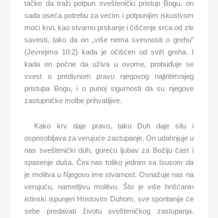
tačke da traži potpun sveštenički pristup Bogu, on
sada oseća potrebu za većim i potpunijim iskustvom
moći krvi, kao stvarno prskanje i čišćenje srca od zle
savesti, tako da on „više nema svesnosti o grehu“
(Jevrejima 10:2) kada je očišćen od svih greha. I
kada on počne da uživa u ovome, probuđuje se
svest o predivnom pravu njegovog najintimnijeg
pristupa Bogu, i o punoj sigurnosti da su njegove
zastupničke molbe prihvatljive.
Kako krv daje pravo, tako Duh daje silu i
osposobljava za verujuće zastupanje. On udahnjuje u
nas sveštenički duh, goreću ljubav za Božiju čast i
spasenje duša. Čini nas toliko jednim sa Isusom da
je molitva u Njegovo ime stvarnost. Osnažuje nas na
verujuću, nametljivu molitvu. Što je više hrišćanin
istinski ispunjen Hristovim Duhom, sve spontanije će
sebe predavati životu svešteničkog zastupanja.