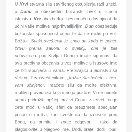
U
Krvi
stvarna sila savršenog otkupljenja radi u tebi,
u
Duhu
je obezbeđen božanski život u ličnom
iskustvu.
Krv
obezbeđuje beskonačnu dostojnost da
učini vaše molitve najprihvatiljivijim,
Duh
obezbeđuje
božansku sposobnost učeći te da se moliš po volji
Božijoj.
Svaki sveštenik je znao da kada je prineo
žrtvu prema zakonu o svetinji, ona je bila
prihvaćena:
pod Krvlju i Duhom imate sigurnost da
sva predivna obećanja u vezi molitve u Isusovo ime
će biti ispunjena u vama. Prebivajući u jedinstvu sa
Velikim Prvosveštenikom,
„tražite šta hoćete, i biće
vam učinjeno“.
Imaćete silu da molite efektivnu
molitvu pravednika koja mnogo postiže. Vi se nećete
samo pridružiti opštoj molitvi Crkve za svet, nego
ćete moći u vašoj sferi da preuzmete specijalan
posao u molitvi, kao sveštenici da iznesete pred
Boga, da primite i znate odgovor, i tako da
blagoslovite u Njegovo ime. Dođi, brate, dođi i budi