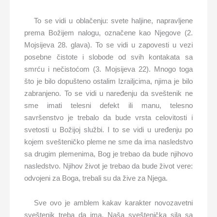
To se vidi u oblačenju: svete haljine, napravljene
prema Božijem nalogu, označene kao Njegove (2.
Mojsijeva 28. glava). To se vidi u zapovesti u vezi
posebne čistote i slobode od svih kontakata sa
smrću i nečistoćom (3. Mojsijeva 22). Mnogo toga
što je bilo dopušteno ostalim Izrailjcima, njima je bilo
zabranjeno. To se vidi u naređenju da sveštenik ne
sme imati telesni defekt ili manu, telesno
savršenstvo je trebalo da bude vrsta celovitosti i
svetosti u Božijoj službi. I to se vidi u uređenju po
kojem svešteničko pleme ne sme da ima nasledstvo
sa drugim plemenima, Bog je trebao da bude njihovo
nasledstvo. Njihov život je trebao da bude život vere:
odvojeni za Boga, trebali su da žive za Njega.
Sve ovo je amblem kakav karakter novozavetni
sveštenik treba da ima. Naša sveštenička sila sa