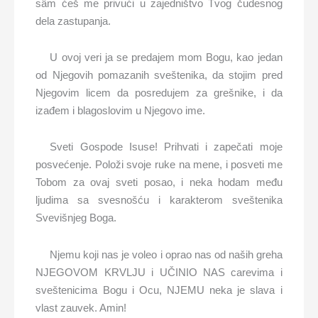
sâm ćeš me privući u zajedništvo Tvog čudesnog
dela zastupanja.
U ovoj veri ja se predajem mom Bogu, kao jedan
od Njegovih pomazanih sveštenika, da stojim pred
Njegovim licem da posredujem za grešnike, i da
izađem i blagoslovim u Njegovo ime.
Sveti Gospode Isuse! Prihvati i zapečati moje
posvećenje. Položi svoje ruke na mene, i posveti me
Tobom za ovaj sveti posao, i neka hodam među
ljudima sa svesnošću i karakterom sveštenika
Svevišnjeg Boga.
Njemu koji nas je voleo i oprao nas od naših greha
NJEGOVOM KRVLJU i UČINIO NAS carevima i
sveštenicima Bogu i Ocu, NJEMU neka je slava i
vlast zauvek. Amin!