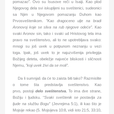
pomaza
o”
. Ovo su Isusove reči u Isaiji. Kao plod
Njegovog dela svi iskupljeni su sveštenici, sudeonici
sa Njim u Njegovom pomazanju Duhom kao
Prvosveštenikom.
”
Kao dragoceno ulje na bradi
Aronovoj koje se sliva na rub njegove odeće
”
.
Kao
svaki Aronov sin, tako i svaki ud Hristovog tela ima
pravo na sveštenstvo,
a
li
to
ne upotrebljava svako:
mnogi su još uvek u potpunom neznanju u vezi
toga.
Ipak, j
oš uvek to je najuzvišenija privilegija
Božijeg deteta, obeležje najveće bliskosti i sličnosti
Njemu,
”
koji uvek živi da se moli
”.
Da li sumnjaš da će to zaista biti tako? Razmislite
o tome šta predstavlja sveštenstvo.
Kao
prvo,
postoji
delo sveštenstva.
To ima dve strane,
Božiju i ljudsku.
‘
‘
Svaki sveštenik se postavlja za
ljude na službu Bogu
”
(Jevrejima 5:1), ili kao što je
Mojsije rekao (5. Mojsijeva 10:8, vidi isto 21:5, 33:10,