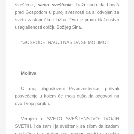
sveštenik,
samo sveštenik
! Traži sada da hodaš
pred Gospodom u punoj svesnosti da si odvojen za
svetu zastupničku službu. Ovo je pravo blaženstvo
usaglašenosti obličju Božijeg Sina.
“GOSPODE, NAUČI NAS DA SE MOLIMO!”
Molitva
O moj blagosloveni Prvosvešteniče, prihvati
posvećenje u kojem će moja duša da odgovori na
ovu Tvoju poruku.
Verujem u SVETO SVEŠTENSTVO TVOJIH
SVETIH, i da sam i ja sveštenik sa silom da izađem
pred Oca i u molitvi koja mnogo postiže spustim