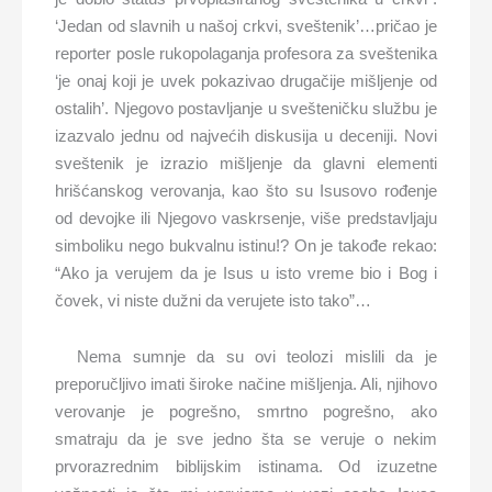
‘Jedan od slavnih u našoj crkvi, sveštenik’…pričao je
reporter posle rukopolaganja profesora za sveštenika
‘je onaj koji je uvek pokazivao drugačije mišljenje od
ostalih’. Njegovo postavljanje u svešteničku službu je
izazvalo jednu od najvećih diskusija u deceniji. Novi
sveštenik je izrazio mišljenje da glavni elementi
hrišćanskog verovanja, kao što su Isusovo rođenje
od devojke ili Njegovo vaskrsenje, više predstavljaju
simboliku nego bukvalnu istinu!? On je takođe rekao:
“Ako ja verujem da je Isus u isto vreme bio i Bog i
čovek, vi niste dužni da verujete isto tako”…
Nema sumnje da su ovi teolozi mislili da je
preporučljivo imati široke načine mišljenja. Ali, njihovo
verovanje je pogrešno, smrtno pogrešno, ako
smatraju da je sve jedno šta se veruje o nekim
prvorazrednim biblijskim istinama. Od izuzetne