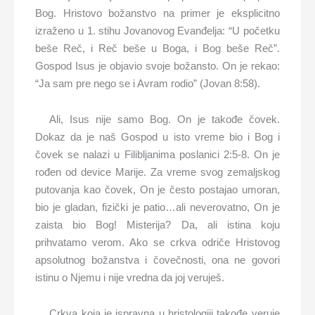
Bog. Hristovo božanstvo na primer je eksplicitno
izraženo u 1. stihu Jovanovog Evanđelja: “U početku
beše Reč, i Reč beše u Boga, i Bog beše Reč”.
Gospod Isus je objavio svoje božansto. On je rekao:
“Ja sam pre nego se i Avram rodio” (Jovan 8:58).
Ali, Isus nije samo Bog. On je takođe čovek.
Dokaz da je naš Gospod u isto vreme bio i Bog i
čovek se nalazi u Filibljanima poslanici 2:5-8. On je
rođen od device Marije. Za vreme svog zemaljskog
putovanja kao čovek, On je često postajao umoran,
bio je gladan, fizički je patio…ali neverovatno, On je
zaista bio Bog! Misterija? Da, ali istina koju
prihvatamo verom. Ako se crkva odriče Hristovog
apsolutnog božanstva i čovečnosti, ona ne govori
istinu o Njemu i nije vredna da joj veruješ.
Crkva koja je ispravna u hristologiji takođe veruje