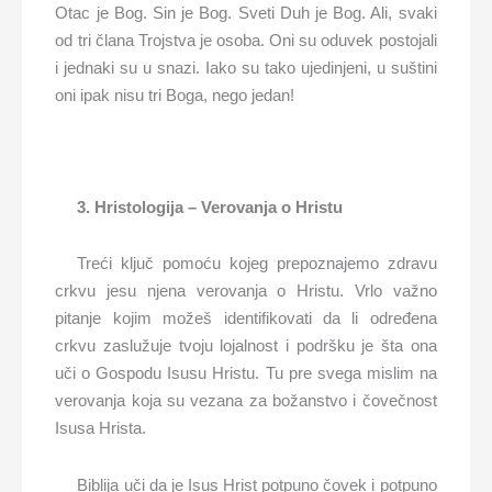
Otac je Bog. Sin je Bog. Sveti Duh je Bog. Ali, svaki
od tri člana Trojstva je osoba. Oni su oduvek postojali
i jednaki su u snazi. Iako su tako ujedinjeni, u suštini
oni ipak nisu tri Boga, nego jedan!
3. Hristologija – Verovanja o Hristu
Treći ključ pomoću kojeg prepoznajemo zdravu
crkvu jesu njena verovanja o Hristu. Vrlo važno
pitanje kojim možeš identifikovati da li određena
crkvu zaslužuje tvoju lojalnost i podršku je šta ona
uči o Gospodu Isusu Hristu. Tu pre svega mislim na
verovanja koja su vezana za božanstvo i čovečnost
Isusa Hrista.
Biblija uči da je Isus Hrist potpuno čovek i potpuno