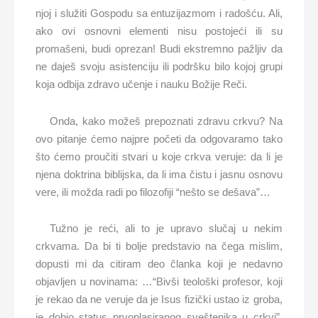
njoj i služiti Gospodu sa entuzijazmom i radošću. Ali,
ako ovi osnovni elementi nisu postojeći ili su
promašeni, budi oprezan! Budi ekstremno pažljiv da
ne daješ svoju asistenciju ili podršku bilo kojoj grupi
koja odbija zdravo učenje i nauku Božije Reči.
Onda, kako možeš prepoznati zdravu crkvu? Na
ovo pitanje ćemo najpre početi da odgovaramo tako
što ćemo proučiti stvari u koje crkva veruje: da li je
njena doktrina biblijska, da li ima čistu i jasnu osnovu
vere, ili možda radi po filozofiji “nešto se dešava”…
Tužno je reći, ali to je upravo slučaj u nekim
crkvama. Da bi ti bolje predstavio na čega mislim,
dopusti mi da citiram deo članka koji je nedavno
objavljen u novinama: …“Bivši teološki profesor, koji
je rekao da ne veruje da je Isus fizički ustao iz groba,
je dobio status prvoplasiranog sveštenika u crkvi”.