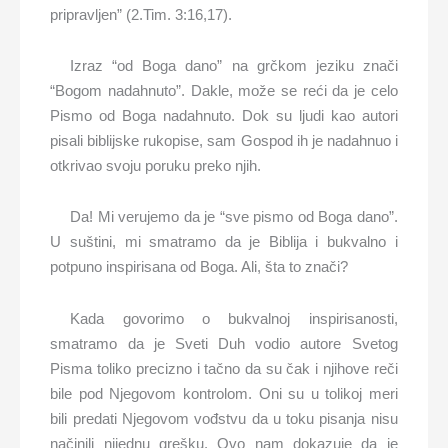
pripravljen” (2.Tim. 3:16,17).
Izraz “od Boga dano” na grčkom jeziku znači
“Bogom nadahnuto”. Dakle, može se reći da je celo
Pismo od Boga nadahnuto. Dok su ljudi kao autori
pisali biblijske rukopise, sam Gospod ih je nadahnuo i
otkrivao svoju poruku preko njih.
Da! Mi verujemo da je “sve pismo od Boga dano”.
U suštini, mi smatramo da je Biblija i bukvalno i
potpuno inspirisana od Boga. Ali, šta to znači?
Kada govorimo o bukvalnoj inspirisanosti,
smatramo da je Sveti Duh vodio autore Svetog
Pisma toliko precizno i tačno da su čak i njihove reči
bile pod Njegovom kontrolom. Oni su u tolikoj meri
bili predati Njegovom vođstvu da u toku pisanja nisu
načinili nijednu grešku. Ovo nam dokazuje da je