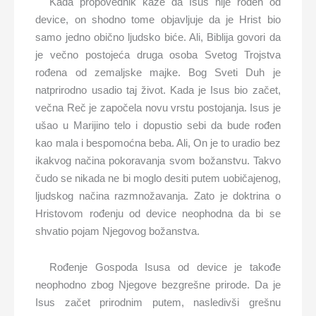
Kada propovednik kaže da Isus nije rođen od
device, on shodno tome objavljuje da je Hrist bio
samo jedno obično ljudsko biće. Ali, Biblija govori da
je večno postojeća druga osoba Svetog Trojstva
rođena od zemaljske majke. Bog Sveti Duh je
natprirodno usadio taj život. Kada je Isus bio začet,
večna Reč je započela novu vrstu postojanja. Isus je
ušao u Marijino telo i dopustio sebi da bude rođen
kao mala i bespomoćna beba. Ali, On je to uradio bez
ikakvog načina pokoravanja svom božanstvu. Takvo
čudo se nikada ne bi moglo desiti putem uobičajenog,
ljudskog načina razmnožavanja. Zato je doktrina o
Hristovom rođenju od device neophodna da bi se
shvatio pojam Njegovog božanstva.
Rođenje Gospoda Isusa od device je takođe
neophodno zbog Njegove bezgrešne prirode. Da je
Isus začet prirodnim putem, nasledivši grešnu