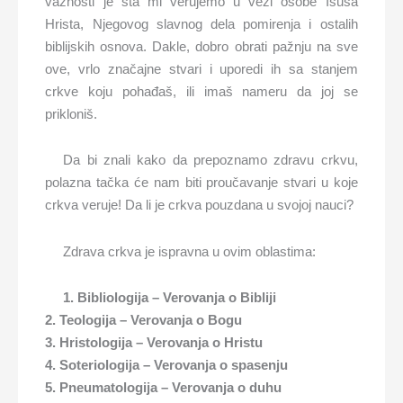
važnosti je šta mi verujemo u vezi osobe Isusa
Hrista, Njegovog slavnog dela pomirenja i ostalih
biblijskih osnova. Dakle, dobro obrati pažnju na sve
ove, vrlo značajne stvari i uporedi ih sa stanjem
crkve koju pohađaš, ili imaš nameru da joj se
prikloniš.
Da bi znali kako da prepoznamo zdravu crkvu,
polazna tačka će nam biti proučavanje stvari u koje
crkva veruje! Da li je crkva pouzdana u svojoj nauci?
Zdrava crkva je ispravna u ovim oblastima:
1. Bibliologija – Verovanja o Bibliji
2. Teologija – Verovanja o Bogu
3. Hristologija – Verovanja o Hristu
4. Soteriologija – Verovanja o spasenju
5. Pneumatologija – Verovanja o duhu