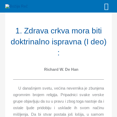
Skip
MAI
to
MEN
content
1. Zdrava crkva mora biti
doktrinalno ispravna (I deo)
:
Richard W. De Han
U današnjem svetu, većina nevernika je zbunjena
ogromnim brojem religija. Pripadnici svake verske
grupe objavljuju da su u pravu i zbog toga nastoje da i
ostale ljude pridobiju i usklade ih svom načinu
mišljenja. Da bi stvar postala još lošija, u samom