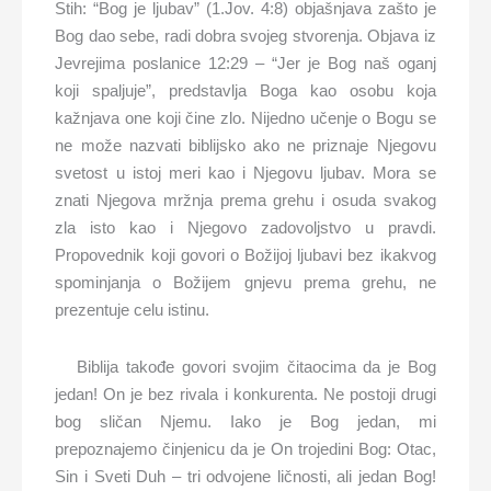
Stih: “Bog je ljubav” (1.Jov. 4:8) objašnjava zašto je
Bog dao sebe, radi dobra svojeg stvorenja. Objava iz
Jevrejima poslanice 12:29 – “Jer je Bog naš oganj
koji spaljuje”, predstavlja Boga kao osobu koja
kažnjava one koji čine zlo. Nijedno učenje o Bogu se
ne može nazvati biblijsko ako ne priznaje Njegovu
svetost u istoj meri kao i Njegovu ljubav. Mora se
znati Njegova mržnja prema grehu i osuda svakog
zla isto kao i Njegovo zadovoljstvo u pravdi.
Propovednik koji govori o Božijoj ljubavi bez ikakvog
spominjanja o Božijem gnjevu prema grehu, ne
prezentuje celu istinu.
Biblija takođe govori svojim čitaocima da je Bog
jedan! On je bez rivala i konkurenta. Ne postoji drugi
bog sličan Njemu. Iako je Bog jedan, mi
prepoznajemo činjenicu da je On trojedini Bog: Otac,
Sin i Sveti Duh – tri odvojene ličnosti, ali jedan Bog!