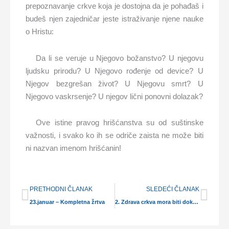
prepoznavanje crkve koja je dostojna da je pohađaš i
budeš njen zajedničar jeste istraživanje njene nauke
o Hristu:
Da li se veruje u Njegovo božanstvo? U njegovu
ljudsku prirodu? U Njegovo rođenje od device? U
Njegov bezgrešan život? U Njegovu smrt? U
Njegovo vaskrsenje? U njegov lični ponovni dolazak?
Ove istine pravog hrišćanstva su od suštinske
važnosti, i svako ko ih se odriče zaista ne može biti
ni nazvan imenom hrišćanin!
Prev
Nex
PRETHODNI ČLANAK
SLEDEĆI ČLANAK
23.januar – Kompletna žrtva
2. Zdrava crkva mora biti doktrinalno ispravna (II deo):