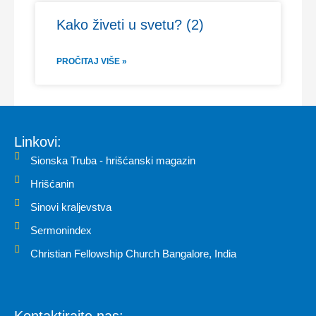
Kako živeti u svetu? (2)
PROČITAJ VIŠE »
Linkovi:
Sionska Truba - hrišćanski magazin
Hrišćanin
Sinovi kraljevstva
Sermonindex
Christian Fellowship Church Bangalore, India
Kontaktirajte nas: