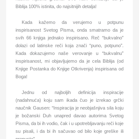
Biblija 100% istinita, do najsitnijih detalja!
Kada kažemo da verujemo u potpunu
inspirisanost Svetog Pisma, onda smatramo da je
svih 66 knjiga jednako inspirisano. Reč “bukvalno”
dolazi od latinske reči koja znači “puno, potpuno”.
Kada dokazujemo naše verovanje u “bukvalnu”
inspirisanost, mi objavljujemo da je cela Biblija (od
Knjige Postanka do Knjige Otkrivenja) inspirisana od
Boga!
Jednu od najboljih definicija inspiracije
(nadahnuća) koju sam ikada čuo je izrekao grčki
naučnik Gausen: “Inspiracija je neobjašnjiva sila koju
je božanski Duh unapred davao autorima Svetog
Pisma, da bi ih vodio, čak i u upotrebljavanju reči koje
su pisali, i da bi ih sačuvao od bilo koje greške ili
propusta”.