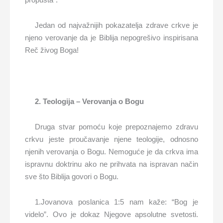
Jedan od najvažnijih pokazatelja zdrave crkve je
njeno verovanje da je Biblija nepogrešivo inspirisana
Reč živog Boga!
2. Teologija – Verovanja o Bogu
Druga stvar pomoću koje prepoznajemo zdravu
crkvu jeste proučavanje njene teologije, odnosno
njenih verovanja o Bogu. Nemoguće je da crkva ima
ispravnu doktrinu ako ne prihvata na ispravan način
sve što Biblija govori o Bogu.
1.Jovanova poslanica 1:5 nam kaže: “Bog je
videlo”. Ovo je dokaz Njegove apsolutne svetosti.