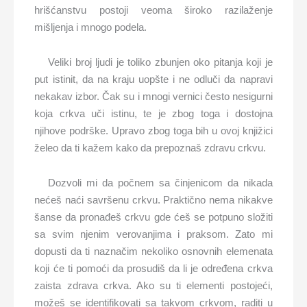
hrišćanstvu postoji veoma široko razilaženje
mišljenja i mnogo podela.
Veliki broj ljudi je toliko zbunjen oko pitanja koji je
put istinit, da na kraju uopšte i ne odluči da napravi
nekakav izbor. Čak su i mnogi vernici često nesigurni
koja crkva uči istinu, te je zbog toga i dostojna
njihove podrške. Upravo zbog toga bih u ovoj knjižici
želeo da ti kažem kako da prepoznaš zdravu crkvu.
Dozvoli mi da počnem sa činjenicom da nikada
nećeš naći savršenu crkvu. Praktično nema nikakve
šanse da pronađeš crkvu gde ćeš se potpuno složiti
sa svim njenim verovanjima i praksom. Zato mi
dopusti da ti naznačim nekoliko osnovnih elemenata
koji će ti pomoći da prosudiš da li je određena crkva
zaista zdrava crkva. Ako su ti elementi postojeći,
možeš se identifikovati sa takvom crkvom, raditi u