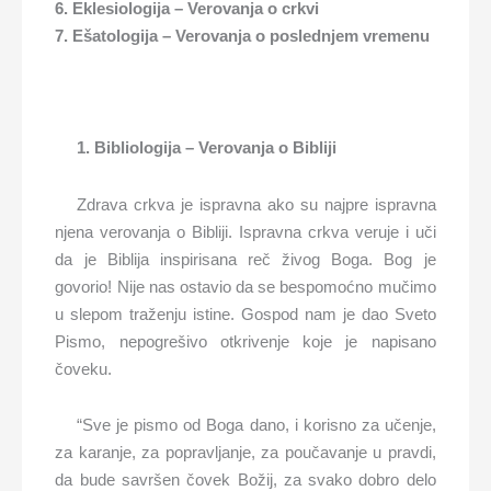
6. Eklesiologija – Verovanja o crkvi
7. Ešatologija – Verovanja o poslednjem vremenu
1. Bibliologija – Verovanja o Bibliji
Zdrava crkva je ispravna ako su najpre ispravna
njena verovanja o Bibliji. Ispravna crkva veruje i uči
da je Biblija inspirisana reč živog Boga. Bog je
govorio! Nije nas ostavio da se bespomoćno mučimo
u slepom traženju istine. Gospod nam je dao Sveto
Pismo, nepogrešivo otkrivenje koje je napisano
čoveku.
“Sve je pismo od Boga dano, i korisno za učenje,
za karanje, za popravljanje, za poučavanje u pravdi,
da bude savršen čovek Božij, za svako dobro delo