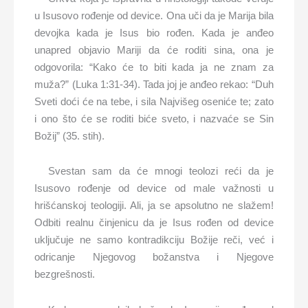
u Isusovo rođenje od device. Ona uči da je Marija bila
devojka kada je Isus bio rođen. Kada je anđeo
unapred objavio Mariji da će roditi sina, ona je
odgovorila: “Kako će to biti kada ja ne znam za
muža?” (Luka 1:31-34). Tada joj je anđeo rekao: “Duh
Sveti doći će na tebe, i sila Najvišeg oseniće te; zato
i ono što će se roditi biće sveto, i nazvaće se Sin
Božij” (35. stih).
Svestan sam da će mnogi teolozi reći da je
Isusovo rođenje od device od male važnosti u
hrišćanskoj teologiji. Ali, ja se apsolutno ne slažem!
Odbiti realnu činjenicu da je Isus rođen od device
uključuje ne samo kontradikciju Božije reči, već i
odricanje Njegovog božanstva i Njegove
bezgrešnosti.