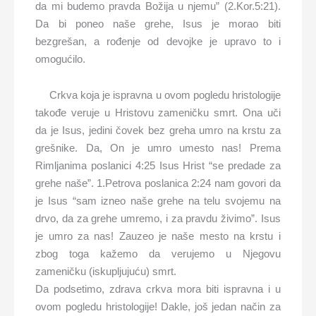
da mi budemo pravda Božija u njemu” (2.Kor.5:21).
Da bi poneo naše grehe, Isus je morao biti
bezgrešan, a rođenje od devojke je upravo to i
omogućilo.
Crkva koja je ispravna u ovom pogledu hristologije
takođe veruje u Hristovu zameničku smrt. Ona uči
da je Isus, jedini čovek bez greha umro na krstu za
grešnike. Da, On je umro umesto nas! Prema
Rimljanima poslanici 4:25 Isus Hrist “se predade za
grehe naše”. 1.Petrova poslanica 2:24 nam govori da
je Isus “sam izneo naše grehe na telu svojemu na
drvo, da za grehe umremo, i za pravdu živimo”. Isus
je umro za nas! Zauzeo je naše mesto na krstu i
zbog toga kažemo da verujemo u Njegovu
zameničku (iskupljujuću) smrt.
Da podsetimo, zdrava crkva mora biti ispravna i u
ovom pogledu hristologije! Dakle, još jedan način za