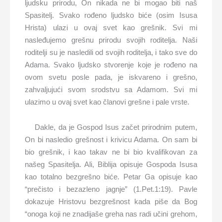
ljudsku prirodu, On nikada ne bi mogao biti naš
Spasitelj. Svako rođeno ljudsko biće (osim Isusa
Hrista) ulazi u ovaj svet kao grešnik. Svi mi
nasleđujemo grešnu prirodu svojih roditelja. Naši
roditelji su je nasledili od svojih roditelja, i tako sve do
Adama. Svako ljudsko stvorenje koje je rođeno na
ovom svetu posle pada, je iskvareno i grešno,
zahvaljujući svom srodstvu sa Adamom. Svi mi
ulazimo u ovaj svet kao članovi grešne i pale vrste.
Dakle, da je Gospod Isus začet prirodnim putem,
On bi nasledio grešnost i krivicu Adama. On sam bi
bio grešnik, i kao takav ne bi bio kvalifikovan za
našeg Spasitelja. Ali, Biblija opisuje Gospoda Isusa
kao totalno bezgrešno biće. Petar Ga opisuje kao
“prečisto i bezazleno jagnje” (1.Pet.1:19). Pavle
dokazuje Hristovu bezgrešnost kada piše da Bog
“onoga koji ne znadijaše greha nas radi učini grehom,