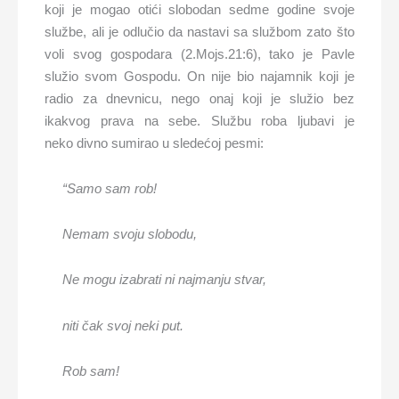
koji je mogao otići slobodan sedme godine svoje
službe, ali je odlučio da nastavi sa službom zato što
voli svog gospodara (2.Mojs.21:6), tako je Pavle
služio svom Gospodu. On nije bio najamnik koji je
radio za dnevnicu, nego onaj koji je služio bez
ikakvog prava na sebe. Službu roba ljubavi je
neko divno sumirao u sledećoj pesmi:
“Samo sam rob!
Nemam svoju s
lobodu,
Ne mogu izabrati ni najmanju
stvar,
niti
čak
svoj neki put.
Rob sam!