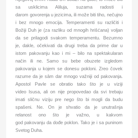
sa usklicima Aliluja, suzama radosti i
darom govorenja u jezicima, ili može biti tiho, nečujno
i bez mnogo emocija. Temperamenti su različiti i
Božiji Duh je (za razliku od mnogih hrišćana) voljan
da se prilagodi svakom temperamentu. Bezumno
je, dakle, očekivati da drugi treba da prime dar u
istom pakovanju kao i mi – bilo na spektakularan
način ili ne. Samo su bebe obuzete izgledom
pakovanja u kojem se donesu pokloni. Zreo čovek
razume da je sâm dar mnogo važniji od pakovanja.
Apostol Pavle se obratio tako što je u viziji
video Isusa, ali on nije propovedao da svi trebaju
imati sličnu viziju pre nego što bi mogli da budu
spašeni. Ne. On je shvatio da je unutrašnja
relanost ono što je važno, u kakvom
god pakovanju da dođe poklon. Tako je i sa puninom
Svetog Duha.