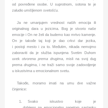
od povređene osobe. U suprotnom, sotona te je
zaludio
umišljenom svetošću.
Ja ne umanjujem vrednost naših emocija ili
originalnog dara u jezicima. Bog je stvorio naše
emocije i On ne želi da budemo kao mrtvo kamenje.
On je takođe taj koji je dao crkvi dar jezika,
i postoji mesto i za to. Međutim, nikada nemojmo
zaboraviti da je služba ispunjena Svetim Duhom
uvek
otvorena prema drugima
, misli na svoj dug
prema
drugima
, i ne traži samo svoje zadovoljenje
u iskustvima u emocionalnom svetu.
Takođe, moramo imati na umu dve važne
činjenice:
Svako iskustvo koje je
dobijeno na emocionalno napetom sastanku