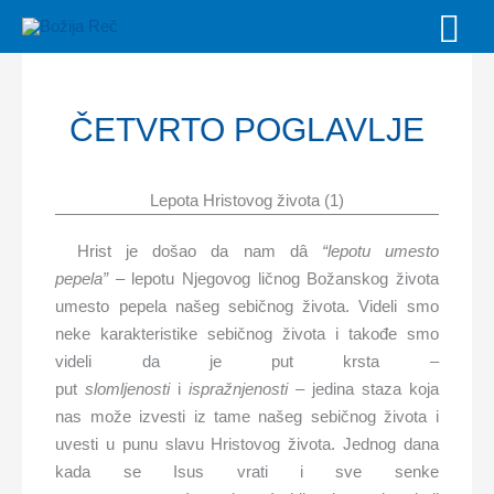
Skip
MAI
to
MEN
content
ČETVRTO POGLAVLJE
Lepota Hristovog života (1)
Hrist je došao da nam dâ
“lepotu umesto
pepela”
– lepotu Njegovog ličnog Božanskog života
umesto pepela našeg sebičnog života. Videli smo
neke karakteristike sebičnog života i takođe smo
videli da je put krsta –
put
slomljenosti
i
ispražnjenosti
– jedina staza koja
nas može izvesti iz tame našeg sebičnog života i
uvesti u punu slavu Hristovog života. Jednog dana
kada se Isus vrati i sve senke