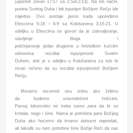
(uporedi Jovan 17:17 sa 2.Sol.2:13). Na isti način,
punina Svetog Duha i biti ispunjen Božijom Rečju ide
zajedno. Ovo postaje jasno kada uporedimo
Efescima 5:18 – 6:9 sa Kološanima 3:15-21. U
odeljku u Efescima se govori da je zahvaljivanje,
slavljenje Boga i
potčinjavanje jedan drugome u hristolikim kućnim
odnosima rezultat ispunjenosti Svetim
Duhom, dok je u odeljku u Kološanima za iste te
stvari rečeno da su rezultat ispunjenosti Božijom
Rečju.
Moramo rezumeti ovu istinu ako želimo
da budemo uravnoteženi hrišćani.
Parnoj lokomotivi ne treba samo
par
a
da bi se
kretala, nego i
šine
. Nama je potrebna para Božijeg
Duha ako hoćemo da imamo duhovni napredak,
ali takođe su nam potrebne šine Božije Reči da nas