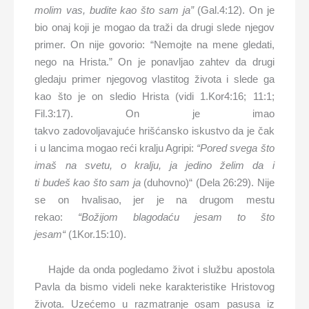
molim vas, budite kao što sam ja”
(Gal.4:12). On je
bio onaj koji je mogao da traži da drugi slede njegov
primer. On nije govorio: “Nemojte na mene gledati,
nego na Hrista.” On je ponavljao zahtev da drugi
gledaju primer njegovog vlastitog života i slede ga
kao što je on sledio Hrista (vidi 1.Kor4:16; 11:1;
Fil.3:17). On je imao
takvo zadovoljavajuće hrišćansko iskustvo da je čak
i u lancima mogao reći kralju Agripi:
“
P
ored svega što
imaš na svetu, o kralju, ja jedino želim da i
ti
budeš
kao što sam ja
(duhovno)“ (Dela 26:29). Nije
se on hvalisao, jer je na drugom mestu
rekao:
“Božij
om
blagoda
ću
jesam to što
jesam“
(1Kor.15:10).
Hajde da onda pogledamo život i službu apostola
Pavla da bismo videli neke karakteristike Hristovog
života. Uzećemo u razmatranje osam pasusa iz