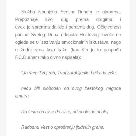
Služba ispunjena Svetim Duhom je otvorena.
Prepoznaje svoj dug prema drugima i
uvek je spremna da ide i poravna dug. Očiglednost
punine Svetog Duha i lepota Hristovog života ne
ogleda se u izazivanju emocionalnih iskustava, nego
u žudnji srca koja kaže (kao što je to gospođa
F.C.Durham tako divno napisala):
“Ja sam Tvoj rob, Tvoj zarobljenik. I nikada više
neću biti slobodan od ovog
žestokog
nagona
iznutra,
Da širim od rase do rase, od obale do obale,
Radosnu Vest o oproštenju ljudski
h
greha.