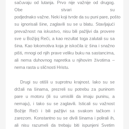
sačuvaju od lutanja. Prvo nije važnije od drugog.
Obe stvari su
podjednako važne. Neki koji tvrde da su puni pare, pošto
su ignorisali šine, zaglavili su se u blatu. Stavljajući
prevažnost na iskustvo, nisu bili pažljivi da provere
sve u Božijoj Reči, a kao rezultat toga zalutali su sa
šina. Kao lokomotiva koja je iskočila iz šina i snažno
pišti, mnogi od njih prave veliku buku na sastancima,
ali nema duhovnog napretka u njihovim životima –
nema rasta u sličnosti Hristu.
Drugi su otišli u suprotnu krajnost. Iako su se
držali na šinama, prezreli su potrebu za puninom
pare u motoru (ili su umislili da imaju puninu, a
nemaju), i tako su se zaglavili. Isticali su važnost
Božije Reči i bili pažljivi sa svakom tačkom i
zarezom. Konstantno su se divili šinama i polirali ih,
ali nisu razumeli da trebaju biti ispunjeni Svetim