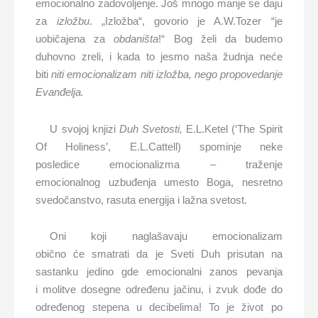
emocionalno zadovoljenje. Još mnogo manje se daju
za
izlo
žbu
. „Izložba“, govorio je A.W.Tozer “je
uobičajena za
obdaništa
!“ Bog želi da budemo
duhovno zreli, i kada to jesmo naša žudnja neće
biti
niti emocionalizam niti
izložba
, nego
propovedanje
Evanđelja
.
U svojoj knjizi
Duh Svetosti,
E.L.Ketel (‘The Spirit
Of Holiness’, E.L.Cattell) spominje neke
posledice emocionalizma – traženje
emocionalnog uzbuđenja umesto Boga, nesretno
svedočanstvo, rasuta energija i lažna svetost.
Oni koji naglašavaju emocionalizam
obično će smatrati da je Sveti Duh prisutan na
sastanku jedino gde emocionalni zanos pevanja
i molitve dosegne određenu jačinu, i zvuk dođe do
određenog stepena u decibelima! To je život po