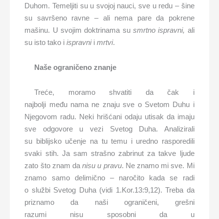
Duhom. Temeljiti su u svojoj nauci, sve u redu – šine
su savršeno ravne – ali nema pare da pokrene
mašinu. U svojim doktrinama su
s
mrtno
ispravni,
ali
su isto tako i
ispravni
i
mrtvi
.
Naše ograničeno znanje
Treće, moramo shvatiti da čak i
najbolji među nama ne znaju sve o Svetom Duhu i
Njegovom radu. Neki hrišćani odaju utisak da imaju
sve odgovore u vezi Svetog Duha. Analizirali
su biblijsko učenje na tu temu i uredno rasporedili
svaki stih. Ja sam strašno zabrinut za takve ljude
zato što znam da
nisu u pravu
. Ne znamo mi sve. Mi
znamo samo delimično – naročito kada se radi
o službi Svetog Duha (vidi 1.Kor.13:9,12). Treba da
priznamo da naši ograničeni, grešni
razumi nisu sposobni da u