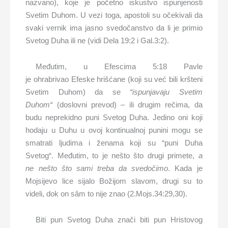
nazvano), koje je početno iskustvo ispunjenosti
Svetim Duhom. U vezi toga, apostoli su očekivali da
svaki vernik ima jasno svedočanstvo da li je primio
Svetog Duha ili ne (vidi Dela 19:2 i Gal.3:2).
Međutim, u Efescima 5:18 Pavle
je ohrabrivao Efeske hrišćane (koji su već bili kršteni
Svetim Duhom) da se
“
ispunjava
ju
Svetim
Duhom“
(doslovni prevod) – ili drugim rečima, da
budu neprekidno puni Svetog Duha. Jedino oni koji
hodaju u Duhu u ovoj kontinualnoj punini mogu se
smatrati ljudima i ženama koji su “puni Duha
Svetog“. Međutim, to je nešto što drugi primete,
a
ne
nešto što sami treba da
svedočimo
. Kada je
Mojsijevo lice sijalo Božijom slavom, drugi su to
videli, dok on sâm to nije znao (2.Mojs.34:29,30).
Biti pun Svetog Duha znači biti pun Hristovog