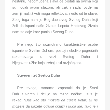
nestanu, nepomućena slava će blistati na svima koji
su hodali ovom stazom, ali čak i sada, ovde na
zemlji, naši životi mogu reflektovati nešto od te slave.
Zbog toga nam je Bog dao svog Svetog Duha koji
želi da ispuni naše živote. Lepota Hristovog života
nam se daje kroz puninu Svetog Duha.
Pre nego što razmotrimo karakteristike osobe
ispunjene Svetim Duhom, postoji nekoliko pogrešnih
razumevanja u vezi Svetog Duha i
Njegove službe koja trebaju biti razjašnjena.
Suverenitet Svetog Duha
Pre svega, moramo zapamtiti da je Sveti
Duh suveren i deluje na razne načine. Isus je
rekao:
“Baš kao što možete
da
ču
jete
vetar, ali ne
možete
da kažete
odakle dolazi i
kuda ide
, tako je i