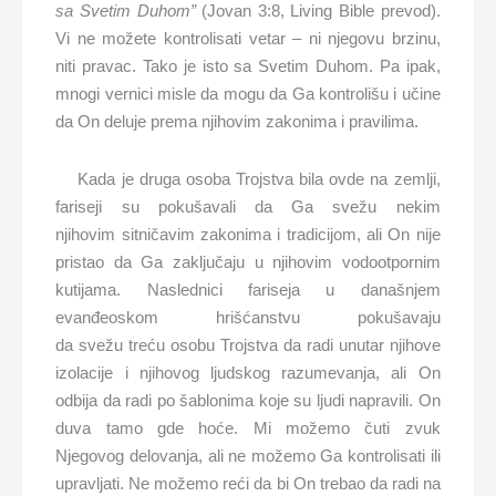
sa Svetim Duhom”
(Jovan 3:8, Living Bible prevod).
Vi ne možete kontrolisati vetar – ni njegovu brzinu,
niti pravac. Tako je isto sa Svetim Duhom. Pa ipak,
mnogi vernici misle da mogu da Ga kontrolišu i učine
da On deluje prema njihovim zakonima i pravilima.
Kada je druga osoba Trojstva bila ovde na zemlji,
fariseji su pokušavali da Ga svežu nekim
njihovim sitničavim zakonima i tradicijom, ali On nije
pristao da Ga zaključaju u njihovim vodootpornim
kutijama. Naslednici fariseja u današnjem
evanđeoskom hrišćanstvu pokušavaju
da svežu treću osobu Trojstva da radi unutar njihove
izolacije i njihovog ljudskog razumevanja, ali On
odbija da radi po šablonima koje su ljudi napravili. On
duva tamo gde hoće. Mi možemo čuti zvuk
Njegovog delovanja, ali ne možemo Ga kontrolisati ili
upravljati. Ne možemo reći da bi On trebao da radi na