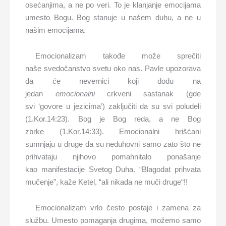
osećanjima, a ne po veri. To je klanjanje emocijama
umesto Bogu. Bog stanuje u našem duhu, a ne u
našim emocijama.
Emocionalizam takođe može sprečiti
naše svedočanstvo svetu oko nas. Pavle upozorava
da će nevernici koji dođu na
jedan
emocional
ni
crkveni sastanak (gde
svi ‘govore u jezicima’) zaključiti da su svi poludeli
(1.Kor.14:23). Bog je Bog reda, a ne Bog
zbrke (1.Kor.14:33). Emocionalni hrišćani
sumnjaju u druge da su neduhovni samo zato što ne
prihvataju njihovo pomahnitalo ponašanje
kao manifestacije Svetog Duha. “Blagodat prihvata
mučenje”, kaže Ketel, “ali nikada ne muči druge“!!
Emocionalizam vrlo često postaje i zamena za
službu. Umesto pomaganja drugima, možemo samo