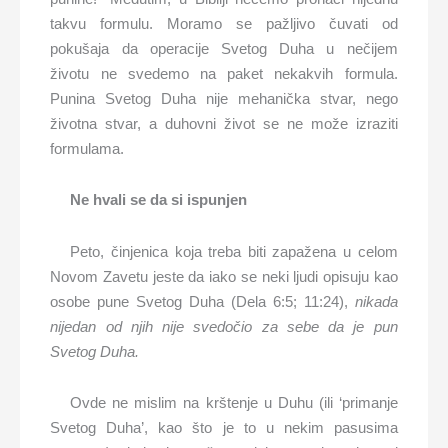
takvu formulu. Moramo se pažljivo čuvati od
pokušaja da operacije Svetog Duha u nečijem
životu ne svedemo na paket nekakvih formula.
Punina Svetog Duha nije mehanička stvar, nego
životna stvar, a duhovni život se ne može izraziti
formulama.
Ne hvali se
da si ispunjen
Peto, činjenica koja treba biti zapažena u celom
Novom Zavetu jeste da iako se neki ljudi opisuju kao
osobe pune Svetog Duha (Dela 6:5; 11:24),
nikada
nijedan
od njih
nije svedočio za sebe da je pun
Svetog Duha.
Ovde ne mislim na krštenje u Duhu (ili ‘primanje
Svetog Duha’, kao što je to u nekim pasusima