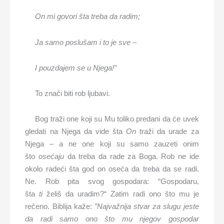
On mi govori
šta treba da radim;
J
a samo poslušam i to je sve
–
I pouzdajem se u Njega!”
To znači biti rob ljubavi.
Bog traži one koji su Mu toliko predani da će uvek
gledati na Njega da vide šta
On
traži da urade za
Njega – a ne one koji su samo zauzeti onim
što
osećaju
da treba da rade za Boga. Rob ne ide
okolo radeći šta god on oseća da treba da se radi.
Ne. Rob pita svog gospodara: “Gospodaru,
šta
ti
želiš da uradim?“ Zatim radi ono što mu je
rečeno. Biblija kaže:
”
Najvažnija stvar za slugu jeste
da radi samo ono što mu njegov gospodar