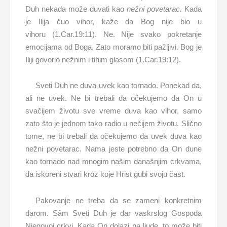
Duh nekada može duvati kao
nežni povetarac.
Kada
je Ilija čuo vihor, kaže da Bog nije bio u
vihoru (1.Car.19:11). Ne. Nije svako pokretanje
emocijama od Boga. Zato moramo biti pažljivi. Bog je
Iliji govorio nežnim i tihim glasom (1.Car.19:12).
Sveti Duh ne duva uvek kao tornado. Ponekad da,
ali ne uvek. Ne bi trebali da očekujemo da On u
svačijem životu sve vreme duva kao vihor, samo
zato što je jednom tako radio u nečijem životu. Slično
tome, ne bi trebali da očekujemo da uvek duva kao
nežni povetarac. Nama jeste potrebno da On dune
kao tornado nad mnogim našim današnjim crkvama,
da iskoreni stvari kroz koje Hrist gubi svoju čast.
Pakovanje ne treba da se zameni konkretnim
darom. Sâm Sveti Duh je dar vaskrslog Gospoda
Njegovoj crkvi. Kada On dolazi na ljude, to može biti