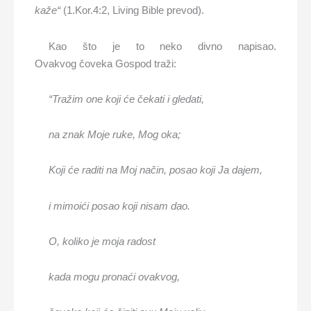
kaže“
(1.Kor.4:2, Living Bible prevod).
Kao što je to neko divno napisao.
Ovakvog čoveka Gospod traži:
“Tražim one koji će čekati i gledati,
na znak Moje ruke, Mog oka;
Koji će raditi na Moj način, posao koji
Ja
da
jem
,
i mimoići posao koji nisam
dao
.
O, koliko je moja
radost
kada
mogu pronaći
ovakvog,