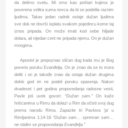
da delimo svetu. Mi smo kao poštari kojima je
poverena velika suma novca da bi se podelila raznim
ljudima. Takav jedan radnik ostaje dužan ljudima
sve dok ne dovrši isplatu svakom pojedincu kome taj
iznos pripada. On može imati kod sebe hiljade
dolara, ali nijedan cent ne pripada njemu. On je dužan
mnogima.
Apostol je prepoznao sličan dug kada mu je Bog
poverio poruku Evanđelja. On je znao da se to mora
deliti i on je takođe znao da ostaje dužan drugima
dokle god im ne podeli poruku spasenja. Nakon
dvadeset i pet godina propovedanja radosne vesti,
Pavle još uvek govori:
“
Dužan
sam.”
On kaže
hrišćanima u Rimu da dolazi u Rim da očisti svoj dug
prema narodu Rima. Zapazite tri Pavlova ‘ja’ u
Rimljanima 1:14-16
“
D
užan
sam
… spreman sam…
ne stidim
se
propovedanja
Evanđelja
.”