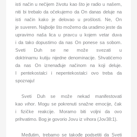
isti način u nečijem životu kao što je radio u našem,
niti bi trebalo da očekujemo da On danas deluje na
isti način kako je delovao u prošlosti. Ne, On
je suveren. Najbolje što možemo da uradimo jeste da
upravimo naša lica u pravcu u kojem vetar duva
i da tako dopustimo da nas On ponese sa sobom.
Sveti Duh se ne može svezati u
doktrinarnu kutiju nijedne denominacije. Shvatićemo
da nas On iznenađuje načinom na koji deluje.
I pentekostalci i nepentekostalci ovo treba da
spoznaju!
Sveti Duh se može nekad manifestovati
kao
vihor
. Mogu se pokrenuti snažne emocije, čak
i fizičke reakcije. Moramo biti voljni da ovo
prihvatimo. Bog je govorio Jovu iz vihora (Jov38:1).
Međutim, trebamo se takođe podsetiti da Sveti