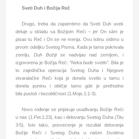
Sveti Duh i Božija Reč
Drugo, treba da zapamtimo da Sveti Duh uvek
deluje u skladu sa Božijom Reči – jer On sâm je
pisao tu Reč i On se ne menja. Ovu istinu vidimo u
prvom odeljku Svetog Pisma. Kada je tama pokrivala
zemlju,
Duh Božiji
se nadvijao nad zemljom, i
izgovorena je Božija Reč:
“Neka bude svetlo”.
Bila je
to zajednička operacija Svetog Duha i Njegove
stvaralačke Reči koja je donela svetlo u tamu i
donela puninu i obličje tamo gde je prethodno
bila pustoš i bezobličnost (1.Mojs.1:1-3).
Novo rođenje se pripisuje usađivanju Božije Reči
u nas (1.Pet.1:23), kao i delovanju Svetog Duha (Titu
3:5). Isto tako, posvećenje je rezultat delovanja
Božije Reči i Svetog Duha u našim životima