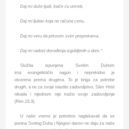
Daj mi duše ljudi, inače ću umreti,
Daj mi ljubav koja ne računa cenu,
Daj mi veru da prkosim svim preprekama,
Daj mi radost
dovođenja
izgubljen
ih
u dom.“
Služba ispunjena Svetim Duhom
ima evangelistički nagon i neprekidno je
otvorena prema drugima. To je briga za potrebe
drugih, a ne za svoje vlastito zadovoljstvo. Sâm Hrist
nikada i nijednom nije tražio svoje zadovoljenje
(Rim.15:3).
U naše vreme je potrebno naglašavati da se
punina Svetog Duha i Njegovi darovi ne daju za naše