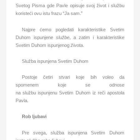
Svetog Pisma gde Pavle opisuje svoj život i službu
koristeći ovu istu frazu “Ja sam.”
Najpre ćemo pogledati karakteristike Svetim
Duhom ispunjene
službe
, a zatim i karakteristike
Svetim Duhom ispunjenog
života
.
Služba ispunjena Svetim Duhom
Postoje četiri stvari koje bih voleo da
spomenem koje se odnose
na službu ispunjenu Svetim Duhom iz reči apostola
Pavla.
Rob ljubavi
Pre svega, služba ispunjena Svetim Duhom