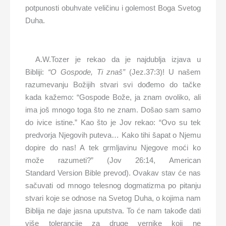
potpunosti obuhvate veličinu i golemost Boga Svetog
Duha.
A.W.Tozer je rekao da je najdublja izjava u
Bibliji:
“O Gospode, Ti znaš”
(Jez.37:3)! U našem
razumevanju Božijih stvari svi dođemo do tačke
kada kažemo: “Gospode Bože, ja znam ovoliko, ali
ima još mnogo toga što ne znam. Došao sam samo
do ivice istine.” Kao što je Jov rekao: “Ovo su tek
predvorja Njegovih puteva… Kako tihi šapat o Njemu
dopire do nas! A tek grmljavinu Njegove moći ko
može razumeti?” (Jov 26:14, American
Standard Version Bible prevod). Ovakav stav će nas
sačuvati od mnogo telesnog dogmatizma po pitanju
stvari koje se odnose na Svetog Duha, o kojima nam
Biblija ne daje jasna uputstva. To će nam takođe dati
više tolerancije za druge vernike koji ne