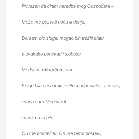
Privezan da činim
naredb
e
mog Gospodara –
Može me pozvati noć
u
il
i
danju.
Da sam bio sluga,
mogao bih tražiti
platu
,
a svakako
ponekad
i
slobodu.
Međutim,
ot
kupljen
sam,
Krv je bila c
ena koju
je
Gospodar
platio za mene
,
i sada sam
Njegov rob
–
i uvek ću
to
biti.
On me postavi tu, On me
tamo
postavi,