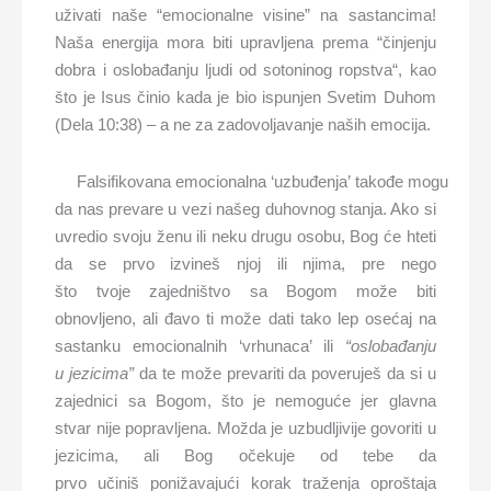
uživati naše “emocionalne visine” na sastancima!
Naša energija mora biti upravljena prema “činjenju
dobra i oslobađanju ljudi od sotoninog ropstva“, kao
što je Isus činio kada je bio ispunjen Svetim Duhom
(Dela 10:38) – a ne za zadovoljavanje naših emocija.
Falsifikovana emocionalna ‘uzbuđenja’ takođe mogu
da nas prevare u vezi našeg duhovnog stanja. Ako si
uvredio svoju ženu ili neku drugu osobu, Bog će hteti
da se prvo izvineš njoj ili njima, pre nego
što tvoje zajedništvo sa Bogom može biti
obnovljeno, ali đavo ti može dati tako lep osećaj na
sastanku emocionalnih ‘vrhunaca’ ili
“
oslobađanju
u
jezi
cima”
da te može prevariti da poveruješ da si u
zajednici sa Bogom, što je nemoguće jer glavna
stvar nije popravljena. Možda je uzbudljivije govoriti u
jezicima, ali Bog očekuje od tebe da
prvo učiniš ponižavajući korak traženja oproštaja