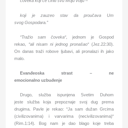
čoveka koji će činiti svu Moju volju –
koji je zauzeo stav da proučava Um
svog
Gospodara.”
“Tražio sam čoveka“
, jednom je Gospod
rekao,
“ali nisam ni jednog pronašao“
(Jez.22:30).
On danas traži robove ljubavi, ali pronalazi ih jako
malo.
Evanđeoska
strast – ne
emocionalno
uzbuđenje
Drugo, služba ispunjena Svetim Duhom
jeste služba koja prepoznaje svoj dug prema
drugima. Pavle je rekao: “Ja sam dužan Grcima
(civilizovanima) i varvarima (necivilizovanima)“
(Rim.1:14). Bog nam je dao blago koje treba