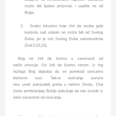
može biti ljudski proizvod, i uopšte ne od
Boga.
Svako iskustvo koje čini da osoba gubi
kontrolu nad sobom ne može biti od Svetog
Duha, jer je rod Svetog Duha samokontrola
(Gal.5:22,23).
Bog ne želi da živimo u zavisnosti od
naših
emocija
. On želi da živimo
verom
. Iz tog
razloga Bog dopušta da se ponekad osećamo
duhovno suvi. Takva osećanja suvoće
nisu
uvek
pokazatelj greha u našem životu. Ona
često predstavljaju Božije pokušaje da nas izvede iz
naše zavisnosti od osećanja.