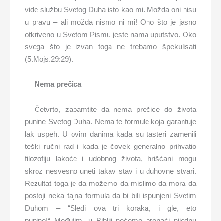
vide službu Svetog Duha isto kao mi. Možda oni nisu
u pravu – ali možda nismo ni mi! Ono što je jasno
otkriveno u Svetom Pismu jeste nama uputstvo. Oko
svega što je izvan toga ne trebamo špekulisati
(5.Mojs.29:29).
Nema prečica
Četvrto, zapamtite da nema prečice do života
punine Svetog Duha. Nema te formule koja garantuje
lak uspeh. U ovim danima kada su tasteri zamenili
teški ručni rad i kada je čovek generalno prihvatio
filozofiju lakoće i udobnog života, hrišćani mogu
skroz nesvesno uneti takav stav i u duhovne stvari.
Rezultat toga je da možemo da mislimo da mora da
postoji neka tajna formula da bi bili ispunjeni Svetim
Duhom – “Sledi ova tri koraka, i gle, eto
punine!“ Međutim, u Bibliji nećemo pronaći nijednu