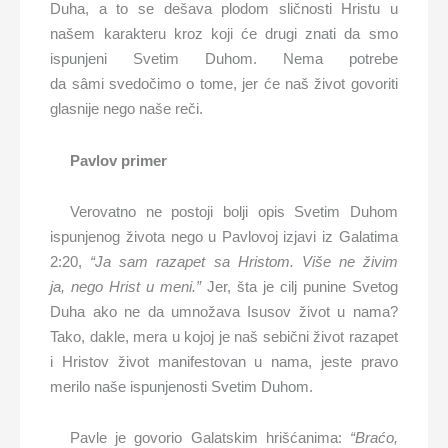
Duha, a to se dešava plodom sličnosti Hristu u
našem karakteru kroz koji će drugi znati da smo
ispunjeni Svetim Duhom. Nema potrebe
da sâmi svedočimo o tome, jer će naš život govoriti
glasnije nego naše reči.
Pavlov primer
Verovatno ne postoji bolji opis Svetim Duhom
ispunjenog života nego u Pavlovoj izjavi iz Galatima
2:20,
“Ja sam razapet sa Hristom.
Više ne živim
ja,
nego Hrist u meni.”
Jer, šta je cilj punine Svetog
Duha ako ne da umnožava Isusov život u nama?
Tako, dakle, mera u kojoj je naš sebični život razapet
i Hristov život manifestovan u nama, jeste pravo
merilo naše ispunjenosti Svetim Duhom.
Pavle je govorio Galatskim hrišćanima:
“Braćo,