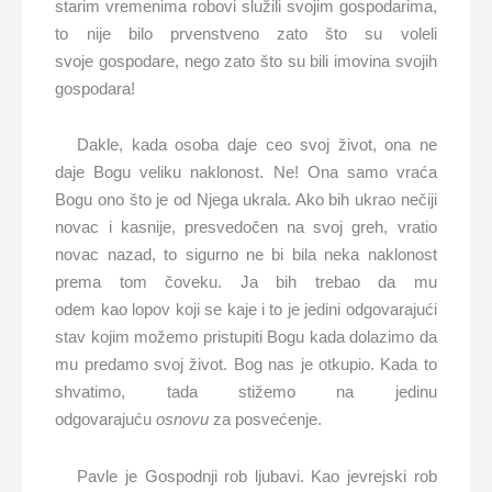
starim vremenima robovi služili svojim gospodarima,
to nije bilo prvenstveno zato što su voleli
svoje gospodare, nego zato što su bili imovina svojih
gospodara!
Dakle, kada osoba daje ceo svoj život, ona ne
daje Bogu veliku naklonost. Ne! Ona samo vraća
Bogu ono što je od Njega ukrala. Ako bih ukrao nečiji
novac i kasnije, presvedočen na svoj greh, vratio
novac nazad, to sigurno ne bi bila neka naklonost
prema tom čoveku. Ja bih trebao da mu
odem kao lopov koji se kaje i to je jedini odgovarajući
stav kojim možemo pristupiti Bogu kada dolazimo da
mu predamo svoj život. Bog nas je otkupio. Kada to
shvatimo, tada stižemo na jedinu
odgovarajuću
osnovu
za posvećenje.
Pavle je Gospodnji rob ljubavi. Kao jevrejski rob