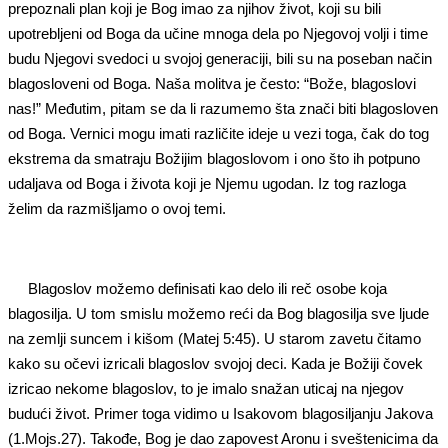
prepoznali plan koji je Bog imao za njihov život, koji su bili
upotrebljeni od Boga da učine mnoga dela po Njegovoj volji i time
budu Njegovi svedoci u svojoj generaciji, bili su na poseban način
blagosloveni od Boga. Naša molitva je često: “Bože, blagoslovi
nas!” Međutim, pitam se da li razumemo šta znači biti blagosloven
od Boga. Vernici mogu imati različite ideje u vezi toga, čak do tog
ekstrema da smatraju Božijim blagoslovom i ono što ih potpuno
udaljava od Boga i života koji je Njemu ugodan. Iz tog razloga
želim da razmišljamo o ovoj temi.
Blagoslov možemo definisati kao delo ili reč osobe koja
blagosilja. U tom smislu možemo reći da Bog blagosilja sve ljude
na zemlji suncem i kišom (Matej 5:45). U starom zavetu čitamo
kako su očevi izricali blagoslov svojoj deci. Kada je Božiji čovek
izricao nekome blagoslov, to je imalo snažan uticaj na njegov
budući život. Primer toga vidimo u Isakovom blagosiljanju Jakova
(1.Mojs.27). Takođe, Bog je dao zapovest Aronu i sveštenicima da