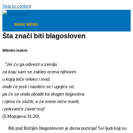
Skip to content
MAIN MENU
Šta znači biti blagosloven
Milenko Isakov
“
Jer ću ga odvesti u zemlju
za koju sam se zakleo ocima njihovim
u kojoj teče mleko i med,
onde će jesti i nasitiće se i ugojiće se,
pa će se onda obratiti ka drugim bogovima
i njima će služiti, a za mene neće mariti,
i pokvariće zavet moj
“
(5.Mojsijeva 31:20)
Biti pod Božijim blagoslovom je divna pozicija! Svi ljudi koji su