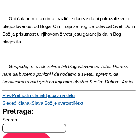
Oni čak ne moraju imati različite darove da bi pokazali svoju
blagoslovenost od Boga! Oni imaju sâmog Darodavca! Sveti Duh i
Božija prisutnost u njihovom životu jesu garancija da ih Bog
blagosilja.
Gospode, mi uvek želimo biti blagosloveni od Tebe. Pomozi
nam da budemo ponizni i da hodamo u svetlu, spremni da
ispovedimo svaki greh na koji nam ukažeš Svetim Duhom. Amin!
Prev
Prethodni članak
Ljubav na delu
Sledeći članak
Slava Božije svetosti
Next
Pretraga:
Search