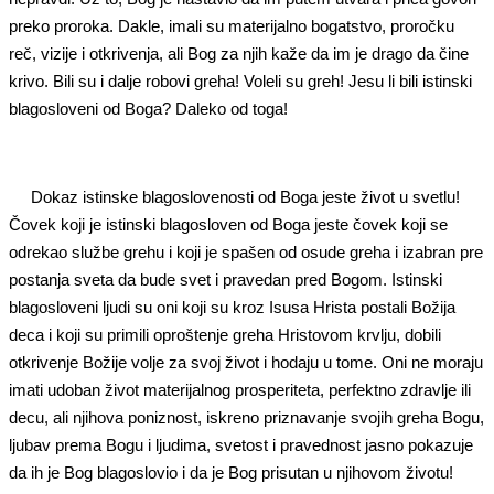
preko proroka. Dakle, imali su materijalno bogatstvo, proročku
reč, vizije i otkrivenja, ali Bog za njih kaže da im je drago da čine
krivo. Bili su i dalje robovi greha! Voleli su greh! Jesu li bili istinski
blagosloveni od Boga? Daleko od toga!
Dokaz istinske blagoslovenosti od Boga jeste život u svetlu!
Čovek koji je istinski blagosloven od Boga jeste čovek koji se
odrekao službe grehu i koji je spašen od osude greha i izabran pre
postanja sveta da bude svet i pravedan pred Bogom. Istinski
blagosloveni ljudi su oni koji su kroz Isusa Hrista postali Božija
deca i koji su primili oproštenje greha Hristovom krvlju, dobili
otkrivenje Božije volje za svoj život i hodaju u tome. Oni ne moraju
imati udoban život materijalnog prosperiteta, perfektno zdravlje ili
decu, ali njihova poniznost, iskreno priznavanje svojih greha Bogu,
ljubav prema Bogu i ljudima, svetost i pravednost jasno pokazuje
da ih je Bog blagoslovio i da je Bog prisutan u njihovom životu!