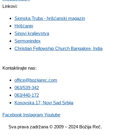
Linkovi:
Sionska Truba - hrišćanski magazin
Hrišćanin
Sinovi kraljevstva
Sermonindex
Christian Fellowship Church Bangalore, India
Kontaktirajte nas:
office@bozijarec.com
063/539-342
063/440-172
Kosovska 17, Novi Sad Srbija
Facebook
Instagram
Youtube
Sva prava zadržana © 2009 – 2024 Božija Reč.