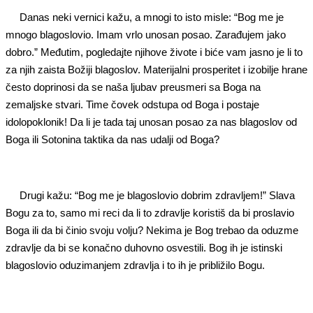
Danas neki vernici kažu, a mnogi to isto misle: “Bog me je
mnogo blagoslovio. Imam vrlo unosan posao. Zarađujem jako
dobro.” Međutim, pogledajte njihove živote i biće vam jasno je li to
za njih zaista Božiji blagoslov. Materijalni prosperitet i izobilje hrane
često doprinosi da se naša ljubav preusmeri sa Boga na
zemaljske stvari. Time čovek odstupa od Boga i postaje
idolopoklonik! Da li je tada taj unosan posao za nas blagoslov od
Boga ili Sotonina taktika da nas udalji od Boga?
Drugi kažu: “Bog me je blagoslovio dobrim zdravljem!” Slava
Bogu za to, samo mi reci da li to zdravlje koristiš da bi proslavio
Boga ili da bi činio svoju volju? Nekima je Bog trebao da oduzme
zdravlje da bi se konačno duhovno osvestili. Bog ih je istinski
blagoslovio oduzimanjem zdravlja i to ih je približilo Bogu.