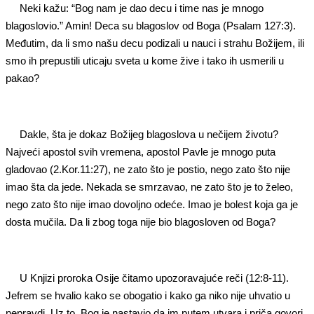
Neki kažu: “Bog nam je dao decu i time nas je mnogo
blagoslovio.” Amin! Deca su blagoslov od Boga (Psalam 127:3).
Međutim, da li smo našu decu podizali u nauci i strahu Božijem, ili
smo ih prepustili uticaju sveta u kome žive i tako ih usmerili u
pakao?
Dakle, šta je dokaz Božijeg blagoslova u nečijem životu?
Najveći apostol svih vremena, apostol Pavle je mnogo puta
gladovao (2.Kor.11:27), ne zato što je postio, nego zato što nije
imao šta da jede. Nekada se smrzavao, ne zato što je to želeo,
nego zato što nije imao dovoljno odeće. Imao je bolest koja ga je
dosta mučila. Da li zbog toga nije bio blagosloven od Boga?
U Knjizi proroka Osije čitamo upozoravajuće reči (12:8-11).
Jefrem se hvalio kako se obogatio i kako ga niko nije uhvatio u
nepravdi. Uz to, Bog je nastavio da im putem utvara i priča govori