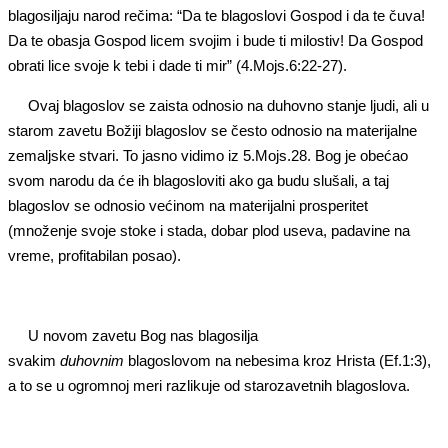
blagosiljaju narod rečima: “Da te blagoslovi Gospod i da te čuva!
Da te obasja Gospod licem svojim i bude ti milostiv! Da Gospod
obrati lice svoje k tebi i dade ti mir” (4.Mojs.6:22-27).
Ovaj blagoslov se zaista odnosio na duhovno stanje ljudi, ali u
starom zavetu Božiji blagoslov se često odnosio na materijalne
zemaljske stvari. To jasno vidimo iz 5.Mojs.28. Bog je obećao
svom narodu da će ih blagosloviti ako ga budu slušali, a taj
blagoslov se odnosio većinom na materijalni prosperitet
(množenje svoje stoke i stada, dobar plod useva, padavine na
vreme, profitabilan posao).
U novom zavetu Bog nas blagosilja
svakim
duhovnim
blagoslovom na nebesima kroz Hrista (Ef.1:3),
a to se u ogromnoj meri razlikuje od starozavetnih blagoslova.