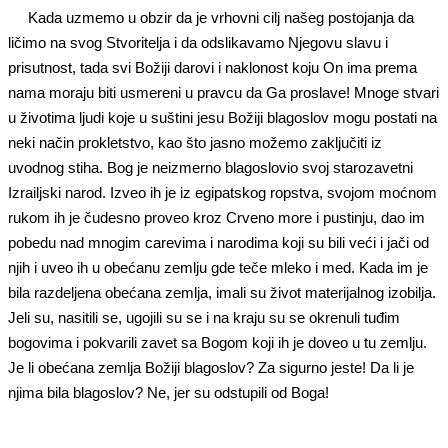
Kada uzmemo u obzir da je vrhovni cilj našeg postojanja da
ličimo na svog Stvoritelja i da odslikavamo Njegovu slavu i
prisutnost, tada svi Božiji darovi i naklonost koju On ima prema
nama moraju biti usmereni u pravcu da Ga proslave! Mnoge stvari
u životima ljudi koje u suštini jesu Božiji blagoslov mogu postati na
neki način prokletstvo, kao što jasno možemo zaključiti iz
uvodnog stiha. Bog je neizmerno blagoslovio svoj starozavetni
Izrailjski narod. Izveo ih je iz egipatskog ropstva, svojom moćnom
rukom ih je čudesno proveo kroz Crveno more i pustinju, dao im
pobedu nad mnogim carevima i narodima koji su bili veći i jači od
njih i uveo ih u obećanu zemlju gde teče mleko i med. Kada im je
bila razdeljena obećana zemlja, imali su život materijalnog izobilja.
Jeli su, nasitili se, ugojili su se i na kraju su se okrenuli tuđim
bogovima i pokvarili zavet sa Bogom koji ih je doveo u tu zemlju.
Je li obećana zemlja Božiji blagoslov? Za sigurno jeste! Da li je
njima bila blagoslov? Ne, jer su odstupili od Boga!