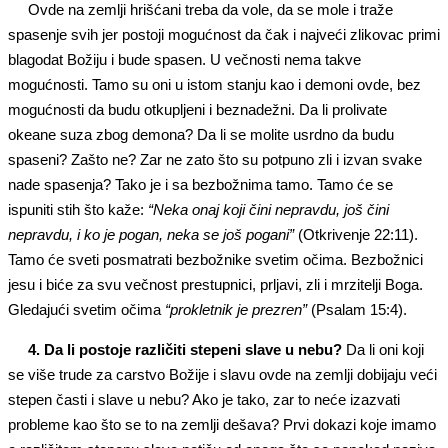
Ovde na zemlji hrišćani treba da vole, da se mole i traže
spasenje svih jer postoji mogućnost da čak i najveći zlikovac primi
blagodat Božiju i bude spasen. U večnosti nema takve
mogućnosti. Tamo su oni u istom stanju kao i demoni ovde, bez
mogućnosti da budu otkupljeni i beznadežni. Da li prolivate
okeane suza zbog demona? Da li se molite usrdno da budu
spaseni? Zašto ne? Zar ne zato što su potpuno zli i izvan svake
nade spasenja? Tako je i sa bezbožnima tamo. Tamo će se
ispuniti stih što kaže:
“Neka onaj koji čini nepravdu, još čini
nepravdu, i ko je pogan, neka se još pogani”
(Otkrivenje 22:11).
Tamo će sveti posmatrati bezbožnike svetim očima. Bezbožnici
jesu i biće za svu večnost prestupnici, prljavi, zli i mrzitelji Boga.
Gledajući svetim očima
“prokletnik je prezren”
(Psalam 15:4).
4. Da li postoje različiti stepeni slave
u
nebu?
Da li oni koji
se više trude za carstvo Božije i slavu ovde na zemlji dobijaju veći
stepen časti i slave u nebu? Ako je tako, zar to neće izazvati
probleme kao što se to na zemlji dešava? Prvi dokazi koje imamo