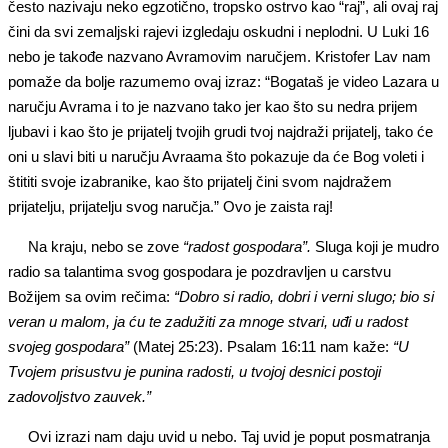
često nazivaju neko egzotično, tropsko ostrvo kao “raj”, ali ovaj raj
čini da svi zemaljski rajevi izgledaju oskudni i neplodni. U Luki 16
nebo je takođe nazvano Avramovim naručjem. Kristofer Lav nam
pomaže da bolje razumemo ovaj izraz: “Bogataš je video Lazara u
naručju Avrama i to je nazvano tako jer kao što su nedra prijem
ljubavi i kao što je prijatelj tvojih grudi tvoj najdraži prijatelj, tako će
oni u slavi biti u naručju Avraama što pokazuje da će Bog voleti i
štititi svoje izabranike, kao što prijatelj čini svom najdražem
prijatelju, prijatelju svog naručja.” Ovo je zaista raj!
Na kraju, nebo se zove
“radost gospodara”.
Sluga koji je mudro
radio sa talantima svog gospodara je pozdravljen u carstvu
Božijem sa ovim rečima:
“Dobro si radio, dobri i verni slugo; bio si
veran u malom, ja ću te zadužiti za mnoge stvari, uđi u radost
svojeg gospodara”
(Matej 25:23). Psalam 16:11 nam kaže:
“U
Tvojem prisustvu je punina radosti, u tvojoj desnici postoji
zadovoljstvo zauvek.”
Ovi izrazi nam daju uvid u nebo. Taj uvid je poput posmatranja