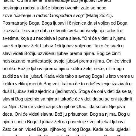
način: “Od te slavne manifestacije Božije ljubavi će teći
beskrajna radost u duše blagoslovenih; zato se nebo
zove
“ulaženje u radost Gospodara svog”
(Matej 25:21).
Posmatranje Boga, Boga ljubavi i činjenica da si voljen od Boga
izazvaće likovanje duha i stvoriti sveta oduševljenja radosti u
svetima, koja su neopisiva i puna slave. “Oni će videti u Njemu
sve što ljubav želi. Ljubav želi ljubav voljenog. Tako će sveti u
slavi videti Božiju uzvišenu ljubav prema njima. Bog će činiti
neiskazane manifestacije svoje ljubavi prema njima. Oni će videti
onoliko Božije ljubavi prema njima koliko žele; neće, niti mogu
žuditi za više ljubavi. Kada vide tako slavnog Boga i u isto vreme u
koliko velikoj meri ih Bog voli, kakvo će to oduševljenje izazivati u
duši! Ljubav želi zajednicu (jedinstvo). Stoga će oni videti da se taj
slavni Bog ujedinio sa njima i takođe će videti da su se oni ujedinili
sa Njim. Oni će videti da je On njihov Otac i da su oni Njegova
deca. Oni će videti slavnu Božiju prisutnost; Bog sa njima, Bog u
njima i oni u Bogu. Ljubav želi da poseduje svoj objekat ljubavi.
Zato će oni videti Boga, njihovog ličnog Boga. Kada budu ugledali