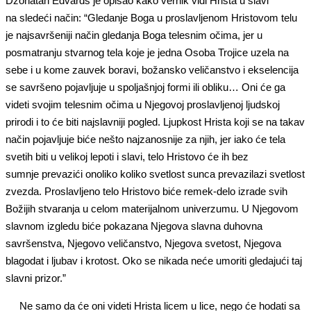
Džonatan Edvards je opisao kako vernik vidi Hrista u slavi
na sledeći način: “Gledanje Boga u proslavljenom Hristovom telu
je najsavršeniji način gledanja Boga telesnim očima, jer u
posmatranju stvarnog tela koje je jedna Osoba Trojice uzela na
sebe i u kome zauvek boravi, božansko veličanstvo i ekselencija
se savršeno pojavljuje u spoljašnjoj formi ili obliku… Oni će ga
videti svojim telesnim očima u Njegovoj proslavljenoj ljudskoj
prirodi i to će biti najslavniji pogled. Ljupkost Hrista koji se na takav
način pojavljuje biće nešto najzanosnije za njih, jer iako će tela
svetih biti u velikoj lepoti i slavi, telo Hristovo će ih bez
sumnje prevazići onoliko koliko svetlost sunca prevazilazi svetlost
zvezda. Proslavljeno telo Hristovo biće remek-delo izrade svih
Božijih stvaranja u celom materijalnom univerzumu. U Njegovom
slavnom izgledu biće pokazana Njegova slavna duhovna
savršenstva, Njegovo veličanstvo, Njegova svetost, Njegova
blagodat i ljubav i krotost. Oko se nikada neće umoriti gledajući taj
slavni prizor.”
Ne samo da će oni videti Hrista licem u lice, nego će hodati sa