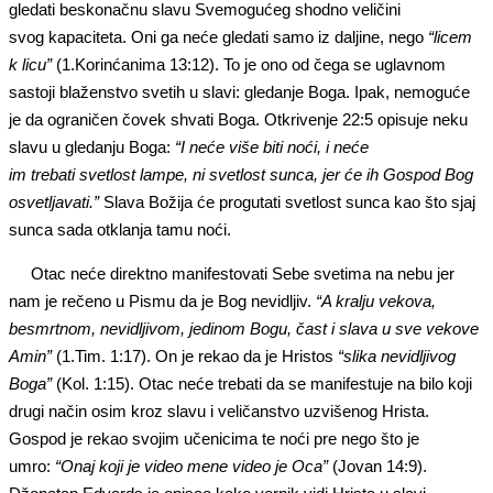
gledati beskonačnu slavu Svemogućeg shodno veličini
svog kapaciteta. Oni ga neće gledati samo iz daljine, nego
“licem
k licu”
(1.Korinćanima 13:12). To je ono od čega se uglavnom
sastoji blaženstvo svetih u slavi: gledanje Boga. Ipak, nemoguće
je da ograničen čovek shvati Boga. Otkrivenje 22:5 opisuje neku
slavu u gledanju Boga:
“I neće više biti noći, i neće
im
tr
eb
ati
svetlo
st
lampe, ni svetlost sunca, jer će ih Gospod Bog
osvetljavati.”
Slava Božija će progutati svetlost sunca kao što sjaj
sunca sada otklanja tamu noći.
Otac neće direktno manifestovati Sebe svetima na nebu jer
nam je rečeno u Pismu da je Bog nevidljiv.
“A kralju vekova,
besmrtnom, nevidljivom, jedinom Bogu, čast i slava u sve vekove
Amin”
(1.Tim. 1:17). On je rekao da je Hristos
“slika nevidljivog
Boga”
(Kol. 1:15). Otac neće trebati da se manifestuje na bilo koji
drugi način osim kroz slavu i veličanstvo uzvišenog Hrista.
Gospod je rekao svojim učenicima te noći pre nego što je
umro:
“Onaj koji je video mene video je Oca”
(Jovan 14:9).