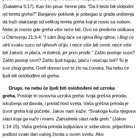
(Galatima 5:17). Kao što pisac himne pita: “Da li biste bili slobodni
od tereta greha?” Banjanov poklonik je pobegao iz grada uništenja
da traži olakšanje od velikog tereta greha koji je nosio sa sobom.
Nebo je mesto gde greha više neće biti. Ovo se predivno oslikava
u Otkrivenju 21:3-4:
“I
sâm
Bog bi
će sa njima Bog njihov,
i
Bog
će
otrti svaku suzu
od
njihovih očiju, i neće više biti smrti, neće više
biti žalosti, ni plača, ni bol
esti
, jer prvo prođe.”
Zašto postoje suze?
Zašto postoji smrt? Zašto ljudi tuguju, plaču i osećaju bol? To je
sve zbog greha. Greh donosi sve to zlo na čoveka. Na nebu će
ljudi biti oslobođeni od greha.
Drugo, na nebu će ljudi biti oslobođeni od uzroka
greha.
Postoje tri osnovna uzroka greha: tvoja grešna priroda,
iskušenja od đavola, i privlačnost sveta. Vaša grešna priroda je
izvor greha koji počinite. Jakov nam kaže:
“Svakoga kuša njegova
slast koja ga vuče i mami. Zatrudnela slast rađa greh.”
(Jakov
1:14-15). Vaša grešna priroda ispljuvava iz sebe otrov, prljavštinu i
podlost svaki dan vašeg života u ovom svetu. Ako