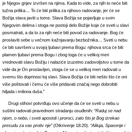
je Njegov gnjev izvršen na njima. Kada to vide, za njih to neće biti
tužna prilika… To će biti prilika za njihovo radovanje, jer će se
Božija slava javiti u tome. Slava Božija se pojavljuje u svim
Njegovim delima i stoga ne postoji delo Božije koje će sveti u slavi
posmatrati, a da to za njih neće biti povod za radovanje. Bog će
proslaviti sebe u večnom kažnjavanju bezbožnika… Sveti u nebu
će biti savršeni u svojoj ljubavi prema Bogu: njihova srca će biti
plamen ljubavi prema Bogu i zbog toga će u velikoj meri
vrednovati slavu Božiju i nalaziće izuzetno zadovoljstvo u tome da
vide da je On proslavljen, stoga će se u velikoj meri radovati u
svemu što doprinosi toj slavi. Slava Božija će biti nešto što će oni
više poštovati i čemu će više pridavati značaj nego dobrobiti
hiljada i miliona duša.”
Drugi stihovi potvrđuju ovo učenje da će se sveti u nebu u
suštini radovati pravednom stradanju osuđenih:
“Raduj se nad
njom, o nebo, i sveti apostoli i proroci, zato što je Bog izrekao
presudu za vas protiv nje”
(Otkrivenje 18:20).
“Aliluja, Spasenje i