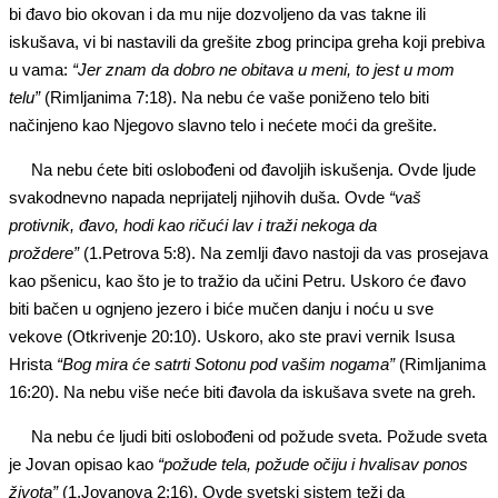
bi đavo bio okovan i da mu nije dozvoljeno da vas takne ili
iskušava, vi bi nastavili da grešite zbog principa greha koji prebiva
u vama:
“Jer znam da dobro ne obitava u meni, to jest u mom
telu”
(Rimljanima 7:18). Na nebu će vaše poniženo telo biti
načinjeno kao Njegovo slavno telo i nećete moći da grešite.
Na nebu ćete biti oslobođeni od đavoljih iskušenja. Ovde ljude
svakodnevno napada neprijatelj njihovih duša. Ovde
“vaš
protivnik, đavo, hodi kao ričući lav i traži nekoga da
proždere”
(1.Petrova 5:8). Na zemlji đavo nastoji da vas prosejava
kao pšenicu, kao što je to tražio da učini Petru. Uskoro će đavo
biti bačen u ognjeno jezero i biće mučen danju i noću u sve
vekove (Otkrivenje 20:10). Uskoro, ako ste pravi vernik Isusa
Hrista
“Bog mira će satrti
Sotonu
pod vašim nogama”
(Rimljanima
16:20). Na nebu više neće biti đavola da iskušava svete na greh.
Na nebu će ljudi biti oslobođeni od požude sveta. Požude sveta
je Jovan opisao kao
“požude tela, požude očiju i hvalisav ponos
života”
(1.Jovanova 2:16). Ovde svetski sistem teži da