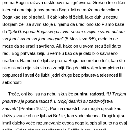
prema Bogu izražava u sklopovima i grčevima. Grešno telo i lični
interesi ometaju ljubav prema Bogu. Mi ne možemo da volimo
Boga kao što bi trebali, ili čak kako bi želeli. Iako duh u detetu
Božijem želi sa svim što je u njemu da uradi ono što Pismo kaže
d
a “ljubi Gospoda Boga svoga svim srcem svojim i svom dušom
svojom i svom svojom snagom”
(5.Mojsijeva 6:5), ovde to ne
može da se uradi savršeno. Ali, kako on u svom srcu želi da to
radi, Bog prihvata želju u verniku kao da je delo bilo savršeno
urađeno. Na nebu će ljubav prema Bogu neometano teći, kao što
niko nikada nije iskusio na zemlji. Bog će biti voljen kompletno i u
potpunosti i sveti će ljubiti jedni druge bez prisustva telesnosti ili
sebičnosti.
Treće, oni koji su na nebu iskusiće
puninu radosti
.
“U Tvojem
prisustvu je punina radosti, u tvojoj desnici su zadovoljstva
zauvek”
(Psalam 16:11). Punina radosti bi se mogla opisati kao
doživljavanje obilne ljubavi Božije, kao vode okeana. Drugi koji su
imali daleko veće razumevanje ovoga nego ja opisali su to na ovaj