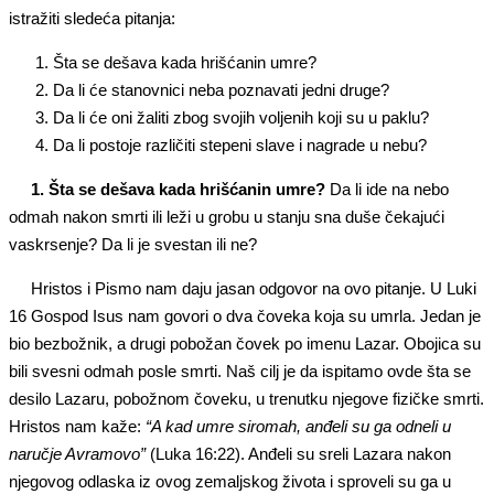
istražiti sledeća pitanja:
Šta se dešava kada hrišćanin umre?
Da li će stanovnici neba poznavati jedni druge?
Da li će oni žaliti zbog svojih voljenih koji su u paklu?
Da li postoje različiti stepeni slave i nagrade u nebu?
1. Šta se dešava kada hrišćanin umre?
Da li ide na nebo
odmah nakon smrti ili leži u grobu u stanju sna duše čekajući
vaskrsenje? Da li je svestan ili ne?
Hristos i Pismo nam daju jasan odgovor na ovo pitanje. U Luki
16 Gospod Isus nam govori o dva čoveka koja su umrla. Jedan je
bio bezbožnik, a drugi pobožan čovek po imenu Lazar. Obojica su
bili svesni odmah posle smrti. Naš cilj je da ispitamo ovde šta se
desilo Lazaru, pobožnom čoveku, u trenutku njegove fizičke smrti.
Hristos nam kaže:
“
A kad
umre siromah, anđeli su ga odneli u
naručje Avramovo”
(Luka 16:22). Anđeli su sreli Lazara nakon
njegovog odlaska iz ovog zemaljskog života i sproveli su ga u