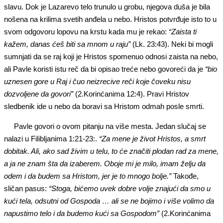
slavu. Dok je Lazarevo telo trunulo u grobu, njegova duša je bila
nošena na krilima svetih anđela u nebo. Hristos potvrđuje isto to u
svom odgovoru lopovu na krstu kada mu je rekao:
“Zaista ti
kažem, danas ćeš biti sa mnom u raju”
(Lk. 23:43). Neki bi mogli
sumnjati da se raj koji je Hristos spomenuo odnosi zaista na nebo,
ali Pavle koristi istu reč da bi opisao treće nebo govoreći da je
“bio
uznesen gore u Raj i čuo neizrecive reči koje čoveku nisu
dozvoljene da govori”
(2.Korinćanima 12:4). Pravi Hristov
sledbenik ide u nebo da boravi sa Hristom odmah posle smrti.
Pavle govori o ovom pitanju na više mesta. Jedan slučaj se
nalazi u Filibljanima 1:21-23:.
“Za mene je život Hristos, a smrt
dobitak. Ali, ako sad živim u telu, to će značiti plodan rad za mene,
a ja ne znam šta da izaberem.
O
boje mi je milo, imam želju da
odem i da budem sa Hristom, jer je to mnogo bolje.”
Takođe,
sličan pasus:
“Stoga, bićemo uvek dobre volje znajući da smo u
kući tela, odsutni od Gospoda … ali se ne bojimo i više volimo da
napustimo telo i da budemo kući sa Gospodom”
(2.Korinćanima