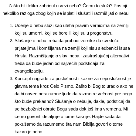
Zašto biti toliko zabrinut u vezi neba? Čemu to služi? Postoji
nekoliko razloga zbog kojih se isplati i slušati i razmišljati o nebu:
Učenje o nebu služi kao uteha pravim vernicima na zemlji
koji su umorni, koji se bore ili koji su u progonstvu.
Slušanje o nebu treba da probudi vernike da svedoče
prijateljima i komšijama na zemlji koji nisu sledbenici Isusa
Hrista. Razmišljanje o slavi neba i zastrašujućoj alternativi
treba da bude jedan od najvećih podsticaja za
evangelizaciju.
Koncept nagrade za poslušnost i kazne za neposlušnost je
glavna tema kroz Celo Pismo. Zašto bi Bog to uradio ako ne
da bi naveo nerazumne ljude da razmotre večnost pre nego
što bude prekasno? Slušanje o nebu je, dakle, podsticaj da
se bezbožnici obrate Bogu sada dok još ima vremena. Mi
ćemo govoriti detaljnije o tome kasnije. Hajde sada da
pokušamo da razumemo šta nam Biblija govori o tome
kakvo je nebo.