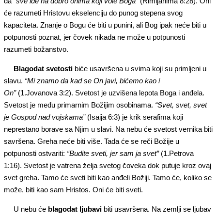
da
“sve id
e na
dobro onima koji vole Boga”
(Rimljanima 8:28). Oni
će razumeti Hristovu ekselenciju do punog stepena svog
kapaciteta. Znanje o Bogu će biti u punini, ali Bog ipak neće biti u
potpunosti poznat, jer čovek nikada ne može u potpunosti
razumeti božanstvo.
Blagodat svetosti
biće usavršena u svima koji su primljeni u
slavu.
“Mi znamo da kad se
O
n javi, bićemo kao i
On”
(1.Jovanova 3:2). Svetost je uzvišena lepota Boga i anđela.
Svetost je među primarnim Božijim osobinama.
“Svet, svet, svet
je Gospod nad vojskama”
(Isaija 6:3) je krik serafima koji
neprestano borave sa Njim u slavi. Na nebu će svetost vernika biti
savršena. Greha neće biti više. Tada će se reči Božije u
potpunosti ostvariti:
“
Budite
sveti, jer sam ja svet”
(1.Petrova
1:16). Svetost je vatrena želja svetog čoveka dok putuje kroz ovaj
svet greha. Tamo će sveti biti kao anđeli Božiji. Tamo će, koliko se
može, biti kao sam Hristos. Oni će biti sveti.
U nebu će
blagodat ljubavi
biti usavršena. Na zemlji se ljubav