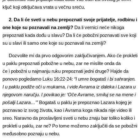
ključ koji otključava vrata u večnu sreću.
2. Da li će
sveti u
neb
u
prepozna
ti
svoje prijatelje, rodbinu i
on
e
koje su poznavali na zemlji?
Da li vernici neće nikoga
prepoznati kada dođu u slavu? Da li će pobožni poznavati sve koji
su u slavi ili samo one koje su poznavali na zemlji?
Dozvolite mi da prvo odgovorim zaključivanjem. Ako će prokleti
u paklu prepoznati pobožne u nebu, zar ne mislite onda da
će i pobožni u najmanju ruku prepoznati jedni druge? Hajde da
ponovo pogledamo Luku 16:22-24:
“I umre bogataš i bi sahranjen.
I u paklu podiže oči u mukama, i vide Avrama iz daleka i Lazara u
njegovom naručju. I povikao je: ‘Oče Avrame, smiluj se na mene i
pošalji Lazara…'”
Bogataš u paklu je prepoznao Lazara kojeg je
poznavao iz svog života, kao i Avrama koga nikada nije video ili
sreo. Naravno da proslavljeni sveti u nebu znaju bar toliko koliko i
prokleti u paklu, zar ne? Po tome možemo zaključiti da se pobožni
međusobno poznaju u nebu.