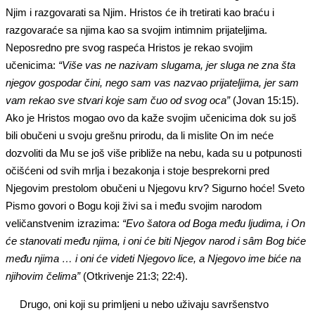
Njim i razgovarati sa Njim. Hristos će ih tretirati kao braću i
razgovaraće sa njima kao sa svojim intimnim prijateljima.
Neposredno pre svog raspeća Hristos je rekao svojim
učenicima:
“Više vas ne nazivam slugama, jer sluga ne zna šta
njegov gospodar čini, nego sam vas nazvao prijateljima, jer sam
vam rekao sve stvari koje sam čuo od svog oca”
(Jovan 15:15).
Ako je Hristos mogao ovo da kaže svojim učenicima dok su još
bili obučeni u svoju grešnu prirodu, da li mislite On im neće
dozvoliti da Mu se još više približe na nebu, kada su u potpunosti
očišćeni od svih mrlja i bezakonja i stoje besprekorni pred
Njegovim prestolom obučeni u Njegovu krv? Sigurno hoće! Sveto
Pismo govori o Bogu koji živi sa i među svojim narodom
veličanstvenim izrazima:
“Evo šatora od Boga među ljudima, i On
će stanovati među njima, i oni će biti Njegov narod i
sâm
Bog biće
među njima … i oni će videti Njegovo lice, a
N
jegovo ime biće na
njihovim čelima”
(Otkrivenje 21:3; 22:4).
Drugo, oni koji su primljeni u nebo uživaju savršenstvo