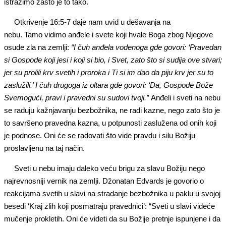
istražimo zašto je to tako.
Otkrivenje 16:5-7 daje nam uvid u dešavanja na
nebu. Tamo vidimo anđele i svete koji hvale Boga zbog Njegove
osude zla na zemlji:
“I čuh anđela vodenoga gde govor
i
: ‘Pravedan
si Gospode koji jesi i koji si bio, i Svet, zato što si sudija ove stvari;
jer
su
prolili krv svetih i proroka i Ti si im dao da piju krv jer su to
zaslužili.’ I čuh drugoga iz olta
ra
gde govori: ‘Da, Gospode Bože
Svemogući, pravi i pravedni su sudovi tvoji.”
Anđeli i sveti na nebu
se raduju kažnjavanju bezbožnika, ne radi kazne, nego zato što je
to savršeno pravedna kazna, u potpunosti zaslužena od onih koji
je podnose. Oni će se radovati što vide pravdu i silu Božiju
proslavljenu na taj način.
Sveti u nebu imaju daleko veću brigu za slavu Božiju nego
najrevnosniji vernik na zemlji. Džonatan Edvards je govorio o
reakcijama svetih u slavi na stradanje bezbožnika u paklu u svojoj
besedi ‘Kraj zlih koji posmatraju pravednici’: “Sveti u slavi videće
mučenje prokletih. Oni će videti da su Božije pretnje ispunjene i da