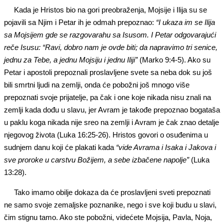
Kada je Hristos bio na gori preobraženja, Mojsije i Ilija su se
pojavili sa Njim i Petar ih je odmah prepoznao:
“I
ukaza im se
Ilija
sa Mojsijem
gde se
razgova
rahu
sa Isusom.
I
Petar odgovarajući
reče Isusu:
“Ravi, dobro nam je ovde biti; da napravimo tri senice,
jednu za
T
ebe, a jednu Mojsiju i jednu Iliji”
(Marko 9:4-5). Ako su
Petar i apostoli prepoznali proslavljene svete sa neba dok su još
bili smrtni ljudi na zemlji, onda će pobožni još mnogo više
prepoznati svoje prijatelje, pa čak i one koje nikada nisu znali na
zemlji kada dođu u slavu, jer Avram je takođe prepoznao bogataša
u paklu koga nikada nije sreo na zemlji i Avram je čak znao detalje
njegovog života (Luka 16:25-26). Hristos govori o osuđenima u
sudnjem danu koji će plakati kada
“vide Avrama i Isaka i Jakova i
sve proroke u carstvu Božijem, a sebe izbačene napolje”
(Luka
13:28).
Tako imamo obilje dokaza da će proslavljeni sveti prepoznati
ne samo svoje zemaljske poznanike, nego i sve koji budu u slavi,
čim stignu tamo. Ako ste pobožni, videćete Mojsija, Pavla, Noja,