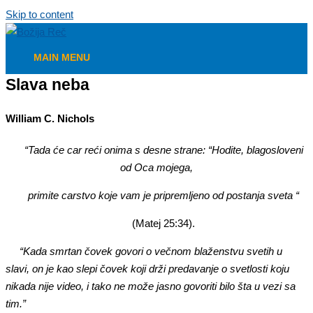
Skip to content
MAIN MENU
Slava neba
William C. Nichols
“Tada će car reći onima s desne strane: “Hodite, blagosloveni
od Oca mojega,
primite carstvo koje vam je pripremljeno od postanja sveta “
(Matej 25:34).
“Kada smrtan čovek govori o večnom blaženstvu svetih u
slavi, on je kao slepi čovek koji drži predavanje o svetlosti koju
nikada nije video, i tako ne može jasno govoriti bilo šta u vezi sa
tim.”