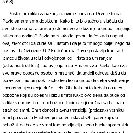
5:6,8).
Postoji nekoliko zapažanja u ovim stihovima. Prvo je to da
Pavle smatra smrt dobitkom. Kako bi to bilo tačno u slučaju da
sve što se smatra smrću jeste nesvesno ležanje u grobu i truljenje
hiljadama godina? Pavle nam takođe govori da će kada napusti
ovaj život otići da bude sa Hristom i da je to “mnogo bolje” nego da
nastavi da živi ovde. U 2.Korinćanima Pavle postavlja kontrast
između života u telu i odvojenosti od Hrista sa umiranjem
(odsutnosti od tela) i boravljenjem sa Hristom. Za Pavla, kao i za
sve prave pobožne osobe, smrt znači da anđeli odnesu dušu da
boravi sa Hristom dok fizičko telo leži u grobu da čeka vaskrsenje
i ponovno ujedinjenje duše i tela. Oh, kako bi to trebalo da uteši
pobožne koji su bolesni i blizu smrti! Kako ovo treba da bude od
velike sigurnosti onim pobožnim ljudima koji možda sada imaju
strah od smrti. Smrt donosi slavnu tranziciju (prelazak) verniku.
Smrt ga uvodi u Hristovo prisustvo i slavu! Oh, pa vi koji ste
pobožni, ne bojte se smrti kao neprijatelja, nego budite spremni da
je dočekate kao prijatelja kada dođe vaš čas. Za svetog je smrt