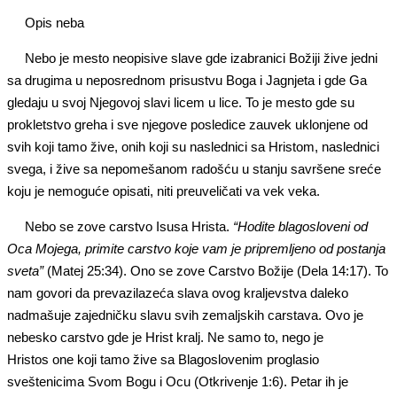
Opis neba
Nebo je mesto neopisive slave gde izabranici Božiji žive jedni
sa drugima u neposrednom prisustvu Boga i Jagnjeta i gde Ga
gledaju u svoj Njegovoj slavi licem u lice. To je mesto gde su
prokletstvo greha i sve njegove posledice zauvek uklonjene od
svih koji tamo žive, onih koji su naslednici sa Hristom, naslednici
svega, i žive sa nepomešanom radošću u stanju savršene sreće
koju je nemoguće opisati, niti preuveličati va vek veka.
Nebo se zove carstvo Isusa Hrista.
“Hodite blagosloveni od
Oca Mojega, primite carstvo koje vam je pripremljeno od postanja
sveta”
(Matej 25:34). Ono se zove Carstvo Božije (Dela 14:17). To
nam govori da prevazilazeća slava ovog kraljevstva daleko
nadmašuje zajedničku slavu svih zemaljskih carstava. Ovo je
nebesko carstvo gde je Hrist kralj. Ne samo to, nego je
Hristos one koji tamo žive sa Blagoslovenim proglasio
sveštenicima Svom Bogu i Ocu (Otkrivenje 1:6). Petar ih je