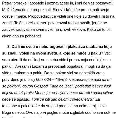
Petra, proroke i apostole i poznavaćete ih, i oni će vas poznavati.
Muž i žena će se prepoznati. Sinovi i kćeri će prepoznati svoje
očeve i majke. Propovednici će videti one koje su doveli Hristu na
zemlji. To će u velikoj meri povećavati radost svetih, jer će se
zauvek radovati sa svim svetima iz svih vekova. Kako će to biti
divan dan za pobožne!
3. Da li će
sveti u nebu
tugovati i plakati za osobama koje
su znali i voleli na ovom svetu, a koj
e
se muče u paklu?
Već
smo utvrdili da oni koji su u nebu vide i prepoznaju one koji su u
paklu. I Avraam i Lazar su prepoznali bogataša i mogli su da ga
vide u mukama u paklu. Da se pakao vidi sa nebeskih vrata
potvrđeno je u Isaiji 66:23-24 –
“‘Sve čovečanstvo će doći da mi
se pokloni’, govori Gospod
.
Tada
će izaći i pogledati leševe ljudi
koji su ustali protiv Mene, jer crv njihov neće umreti i oganj njihov
neće se ugasiti…i oni će biti gad celom čovečanstvu.”
Za
te osobe u paklu kaže da su gad pred svima onima koji slave
Boga u nebu. Ovo na prvi pogled može izgledati čudno sve dok ne