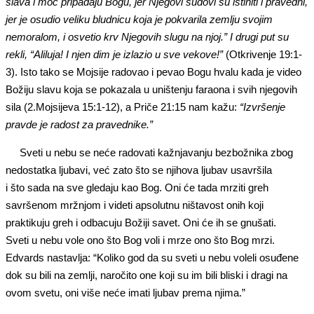
slava i moć pripadaju Bogu, jer
N
jegovi sudovi su istiniti i pravedni,
jer je osudio veliku bludnicu koja je pokvarila zemlju svojim
nemoralom, i osvetio krv Njegovih slugu na njoj.” I drugi put su
rekli, “Aliluja! I njen dim je izlazio u sve vekove!”
(Otkrivenje 19:1-
3). Isto tako se Mojsije radovao i pevao Bogu hvalu kada je video
Božiju slavu koja se pokazala u uništenju faraona i svih njegovih
sila (2.Mojsijeva 15:1-12), a Priče 21:15 nam kažu:
“Izvršenje
pravde je radost za pravednike.”
Sveti u nebu se neće radovati kažnjavanju bezbožnika zbog
nedostatka ljubavi, već zato što se njihova ljubav usavršila
i što sada na sve gledaju kao Bog. Oni će tada mrziti greh
savršenom mržnjom i videti apsolutnu ništavost onih koji
praktikuju greh i odbacuju Božiji savet. Oni će ih se gnušati.
Sveti u nebu vole ono što Bog voli i mrze ono što Bog mrzi.
Edvards nastavlja: “Koliko god da su sveti u nebu voleli osuđene
dok su bili na zemlji, naročito one koji su im bili bliski i dragi na
ovom svetu, oni više neće imati ljubav prema njima.”