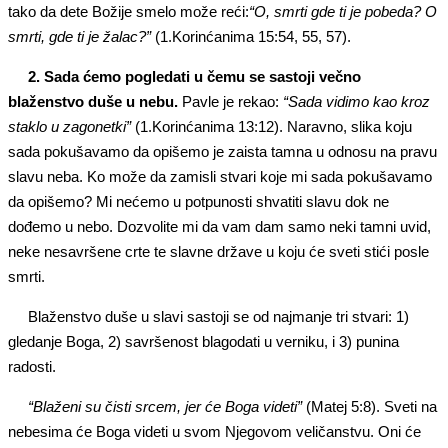
tako da dete Božije smelo može reći:
“O, smrti gde ti je pobeda? O
smrti, gde ti je žalac?”
(1.Korinćanima 15:54, 55, 57).
2. Sada ćemo pogledati u čemu se sastoji večno
blaženstvo duše u nebu.
Pavle je rekao:
“Sada vidimo kao kroz
staklo u zagonetki”
(1.Korinćanima 13:12). Naravno, slika koju
sada pokušavamo da opišemo je zaista tamna u odnosu na pravu
slavu neba. Ko može da zamisli stvari koje mi sada pokušavamo
da opišemo? Mi nećemo u potpunosti shvatiti slavu dok ne
dođemo u nebo. Dozvolite mi da vam dam samo neki tamni uvid,
neke nesavršene crte te slavne države u koju će sveti stići posle
smrti.
Blaženstvo duše u slavi sastoji se od najmanje tri stvari: 1)
gledanje Boga, 2) savršenost blagodati u verniku, i 3) punina
radosti.
“Blaženi su čisti srcem, jer će Boga videti”
(Matej 5:8). Sveti na
nebesima će Boga videti u svom Njegovom veličanstvu. Oni će