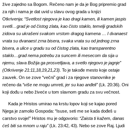
žive zajedno sa Bogom. Rečeno nam je da je Bog pripremio grad
za njih i nama je dat uvid u slavu ovog grada u knjizi
Otkrivenja:
“Svetlost njegova je kao dragi kamen, ili kamen jaspis
svetli…grad je od čistog zlata, kao čisto staklo, temelji gradskih
zidova su ukrašeni svakom vrstom dragog kamena … I dvanaest
vrata su dvanaest zrna bisera, svaka vrata su od jednog zrna
bisera, a ulice u gradu su od čistog zlata, kao transparentno
staklo…grad nema potrebu za suncem ili mesecom da sija u
njemu, slava Božija ga prosvetljava, a svetlo njegovo je jagnje”
(Otkrivenje 21:11,18,19,21,23).
To je takođe mesto koje ostaje
zauvek. On se zove “večni” grad i za njegove stanovnike je
rečeno da
“više ne mogu umreti, jer su kao anđeli”
(Lk. 20:36). Oni
koji dođu u nebo živeće u tom slavnom gradu za svu večnost.
Kada je Hristos umirao na krstu lopov koji se kajao pored
Njega je zamolio Gospoda: “Isuse, seti me se kada dođeš u
carstvo svoje!” Hristos mu je odgovorio:
“Zaista ti kažem, danas
ćeš biti sa mnom u raju”
(Lk. 23:42, 43). Nebo se zove Raj. Ljudi