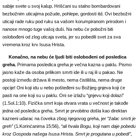
sabije svete u svoj kalup. Hrišćani su stalno bombardovani
bezbožnim uticajima požude, pohlepe, gordosti itd. Ovi bezbožni
uticaji rade ruku pod ruku sa vašom korumpiranom prirodom i
nanose mnogo tuge vašoj duši. Na nebu će pobožni biti
oslobođeni od zlog uticaja sveta, jer su pobedili svet za sva
vremena kroz krv Isusa Hrista.
Konačno, na nebu
će
ljudi biti oslobođeni od posledica
greha.
Primarna posledica greha je večna kazna u paklu. Pismo
jasno kaže da osoba prilikom smrti ide ili u raj ili u pakao. Ne
postoji između država ili mesto, nema čistilišta, nema druge
opcije! Oni koji idu u nebo pošteđeni su Božijeg gnjeva koji će
pasti na one koji su u paklu. Oni se izlažu “gnjevu koji dolazi”
(1.Sol.1:10). Fizička smrt koja otvara vrata u večnost je takođe
jedna od posledica greha. Smrt je prvobitno došla kao direktan
kazneni udarac na čoveka zbog njegovog greha, jer
“žalac smrti je
greh”
(1.Korinćanima 15:56),
“ali hvala Bogu, koji nam daje pobedu
kroz Gospoda našega Isusa Hrista. Smrt je progutana u pobedi”
,