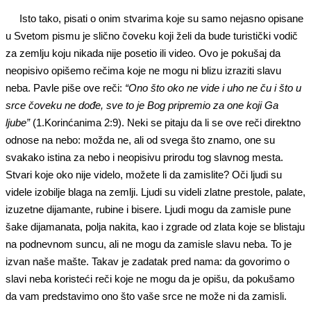
Isto tako, pisati o onim stvarima koje su samo nejasno opisane
u Svetom pismu je slično čoveku koji želi da bude turistički vodič
za zemlju koju nikada nije posetio ili video. Ovo je pokušaj da
neopisivo opišemo rečima koje ne mogu ni blizu izraziti slavu
neba. Pavle piše ove reči:
“Ono
š
to oko ne vide i uho ne ču i
što
u
srce čovek
u ne dođe
, sve to je Bog pripremio za one koji Ga
ljube”
(1.Korinćanima 2:9). Neki se pitaju da li se ove reči direktno
odnose na nebo: možda ne, ali od svega što znamo, one su
svakako istina za nebo i neopisivu prirodu tog slavnog mesta.
Stvari koje oko nije videlo, možete li da zamislite? Oči ljudi su
videle izobilje blaga na zemlji. Ljudi su videli zlatne prestole, palate,
izuzetne dijamante, rubine i bisere. Ljudi mogu da zamisle pune
šake dijamanata, polja nakita, kao i zgrade od zlata koje se blistaju
na podnevnom suncu, ali ne mogu da zamisle slavu neba. To je
izvan naše mašte. Takav je zadatak pred nama: da govorimo o
slavi neba koristeći reči koje ne mogu da je opišu, da pokušamo
da vam predstavimo ono što vaše srce ne može ni da zamisli.