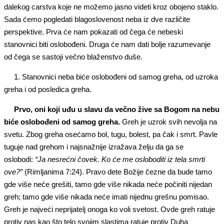
dalekog carstva koje ne možemo jasno videti kroz obojeno staklo.
Sada ćemo pogledati blagoslovenost neba iz dve različite
perspektive. Prva će nam pokazati od čega će nebeski
stanovnici biti oslobođeni. Druga će nam dati bolje razumevanje
od čega se sastoji večno blaženstvo duše.
1. Stanovnici neba biće oslobođeni od samog greha, od uzroka
greha i od posledica greha.
Prvo, oni koji uđu u slavu da večno žive sa Bogom na nebu
biće oslobođeni od samog greha.
Greh je uzrok svih nevolja na
svetu. Zbog greha osećamo bol, tugu, bolest, pa čak i smrt. Pavle
tuguje nad grehom i najsnažnije izražava želju da ga se
oslobodi:
“Ja nesrećni čovek. Ko će me osloboditi iz tela smrti
ove?”
(Rimljanima 7:24). Pravo dete Božije čezne da bude tamo
gde više neće grešiti, tamo gde više nikada neće počiniti nijedan
greh; tamo gde više nikada neće imati nijednu grešnu pomisao.
Greh je najveći neprijatelj onoga ko voli svetost. Ovde greh ratuje
protiv nas kao što telo svojim slastima ratuje protiv Duha