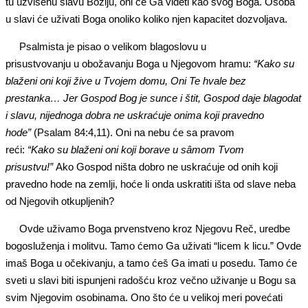
tu uzvišenu slavu Božiju, oni će Ga videti kao svog Boga. Osoba
u slavi će uživati Boga onoliko koliko njen kapacitet dozvoljava.
Psalmista je pisao o velikom blagoslovu u
prisustvovanju u obožavanju Boga u Njegovom hramu:
“Kako su
blaženi oni koji žive u Tvojem domu, Oni Te hvale bez
prestanka… Jer Gospod Bog je sunce i štit, Gospod daje blagodat
i slavu, nijednoga dobra ne uskraćuje onima koji pravedno
hode”
(Psalam 84:4,11). Oni na nebu će sa pravom
reći:
“Kako
su
blaženi oni koji borave u
sâmom
Tvom
prisustvu!”
Ako Gospod ništa dobro ne uskraćuje od onih koji
pravedno hode na zemlji, hoće li onda uskratiti išta od slave neba
od Njegovih otkupljenih?
Ovde uživamo Boga prvenstveno kroz Njegovu Reč, uredbe
bogosluženja i molitvu. Tamo ćemo Ga uživati “licem k licu.” Ovde
imaš Boga u očekivanju, a tamo ćeš Ga imati u posedu. Tamo će
sveti u slavi biti ispunjeni radošću kroz večno uživanje u Bogu sa
svim Njegovim osobinama. Ono što će u velikoj meri povećati