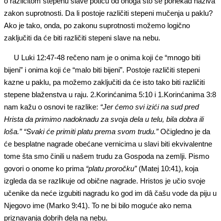
o različitom stepenu slave potiču od onoga što se ponekad naziva
zakon suprotnosti. Da li postoje različiti stepeni mučenja u paklu?
Ako je tako, onda, po zakonu suprotnosti možemo logično
zaključiti da će biti različiti stepeni slave na nebu.
U Luki 12:47-48 rečeno nam je o onima koji će “mnogo biti
bijeni” i onima koji će “malo biti bijeni”. Postoje različiti stepeni
kazne u paklu, pa možemo zaključiti da će isto tako biti različiti
stepene blaženstva u raju. 2.Korinćanima 5:10 i 1.Korinćanima 3:8
nam kažu o osnovi te razlike:
“Jer ćemo svi izići na sud pred
Hrista da primimo nadoknadu za svoja dela u telu, bila dobra ili
loša.”
“Svaki će primiti platu prema svom trudu.”
Očigledno je da
će besplatne nagrade obećane vernicima u slavi biti ekvivalentne
tome šta smo činili u našem trudu za Gospoda na zemlji. Pismo
govori o onome ko prima
“platu proročku”
(Matej 10:41), koja
izgleda da se razlikuje od obične nagrade. Hristos je učio svoje
učenike da neće izgubiti nagradu ko god im dâ čašu vode da piju u
Njegovo ime (Marko 9:41). To ne bi bilo moguće ako nema
priznavanja dobrih dela na nebu.