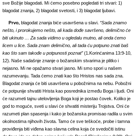
sve Božije blagodati. Mi ćemo posebno pogledati tri stvari: 1)
blagodat znanja, 2) blagodat svetosti, i 3) blagodat ljubavi.
Prvo,
blagodat znanja biće usavršena u slavi.
“Sada znamo
nešto, i prorokujemo nešto, ali kada dođe savršeno, delimično će
biti ukinuto … Za sada vidimo u ogledalu mutno, ali onda ćemo
licem u lice.
S
ada znam delimično, ali tada ću potpuno znati baš
kao što sam takođe u potpunosti poznat”
(1.Korinćanima 13:9-10,
12). Naše sadašnje znanje o božanskim stvarima je plitko i
nejasno. Mi ne opažamo stvari jasno. Mi smo spori u našem
razumevanju. Tada ćemo znati kao što Hristos nas sada zna.
Blagodat znanja će biti usavršena u pobožnima na nebu. Pobožni
će potpunije shvatiti Hrista kao posrednika između Boga i ljudi. Oni
će razumeti tajnu utelovljenja Boga koji je postao čovek. Koliko je
god to moguće, sveti u slavi će shvatiti misteriju Trojstva. Oni će
razumeti plan spasenja i kako je božanska promisao radila u svim
okolnostima njihovih života. Tamo će sve teškoće, probe i tamna
proviđenja biti viđena kao slavna celina koja će svedočiti istinu