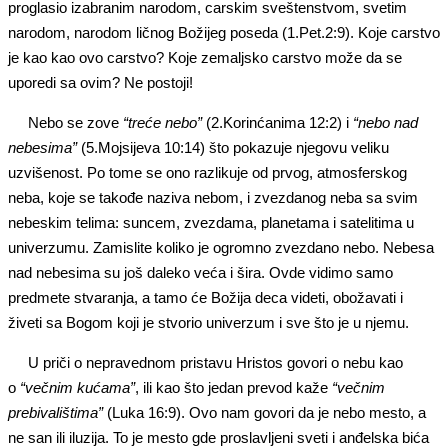
proglasio izabranim narodom, carskim sveštenstvom, svetim
narodom, narodom ličnog Božijeg poseda (1.Pet.2:9). Koje carstvo
je kao kao ovo carstvo? Koje zemaljsko carstvo može da se
uporedi sa ovim? Ne postoji!
Nebo se zove
“treće nebo”
(2.Korinćanima 12:2) i
“nebo nad
nebesima”
(5.Mojsijeva 10:14) što pokazuje njegovu veliku
uzvišenost. Po tome se ono razlikuje od prvog, atmosferskog
neba, koje se takođe naziva nebom, i zvezdanog neba sa svim
nebeskim telima: suncem, zvezdama, planetama i satelitima u
univerzumu. Zamislite koliko je ogromno zvezdano nebo. Nebesa
nad nebesima su još daleko veća i šira. Ovde vidimo samo
predmete stvaranja, a tamo će Božija deca videti, obožavati i
živeti sa Bogom koji je stvorio univerzum i sve što je u njemu.
U priči o nepravednom pristavu Hristos govori o nebu kao
o
“večnim kućama”
, ili kao što jedan prevod kaže
“večnim
prebivalištima”
(Luka 16:9). Ovo nam govori da je nebo mesto, a
ne san ili iluzija. To je mesto gde proslavljeni sveti i anđelska bića