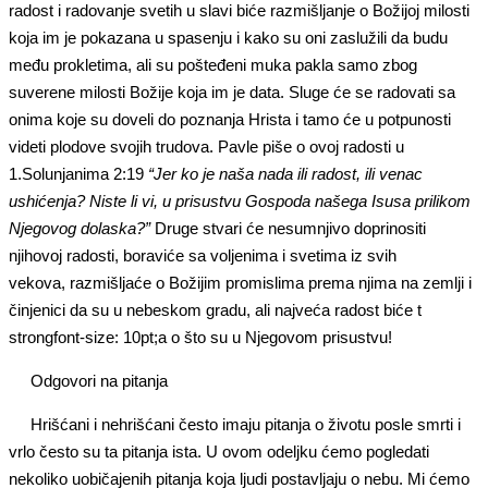
radost i radovanje svetih u slavi biće razmišljanje o Božijoj milosti
koja im je pokazana u spasenju i kako su oni zaslužili da budu
među prokletima, ali su pošteđeni muka pakla samo zbog
suverene milosti Božije koja im je data. Sluge će se radovati sa
onima koje su doveli do poznanja Hrista i tamo će u potpunosti
videti plodove svojih trudova. Pavle piše o ovoj radosti u
1.Solunjanima 2:19
“Jer ko je naša nada ili radost, ili venac
ushićenja? Niste li vi, u prisustvu Gospoda našega Isusa prilikom
Njegovog dolaska?”
Druge stvari će nesumnjivo doprinositi
njihovoj radosti, boraviće sa voljenima i svetima iz svih
vekova, razmišljaće o Božijim promislima prema njima na zemlji i
činjenici da su u nebeskom gradu, ali najveća radost biće t
strongfont-size: 10pt;a o što su u Njegovom prisustvu!
Odgovori na pitanja
Hrišćani i nehrišćani često imaju pitanja o životu posle smrti i
vrlo često su ta pitanja ista. U ovom odeljku ćemo pogledati
nekoliko uobičajenih pitanja koja ljudi postavljaju o nebu. Mi ćemo