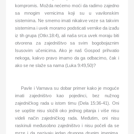
kompromis. Možda nećemo moći da radimo zajedno
sa mnogim vernicima koji su u vavilonskim
sistemima. Ne smemo imati nikakve veze sa takvim
sistemima i uvek moramo podsticati vernike da izađu
iz tih grupa (Otkr.18:4), ali naša srca uvek moraju biti
otvorena za zajedništvo sa svim bogobojaznim
Isusovim učenicima. Ako je naš Gospod prihvatio
nekoga, kakvo pravo imamo da ga odbacimo, čak i
ako se ne slaže sa nama (Luka 9:49,50)?
Pavle i Varnava su dobar primer kako je moguće
imati zajedništvo kao pojedinci, bez nužnog
zajedničkog rada u istom timu (Dela 15:36-41). Oni
se uopšte nisu složili oko jednog pitanja i više nisu
videli način zajedničkog rada. Međutim, oni nisu
raskinuli međusobno zajedništvo i nisu počeli da se
mrze i da nazivaju jedan drugoga drugim imenima.