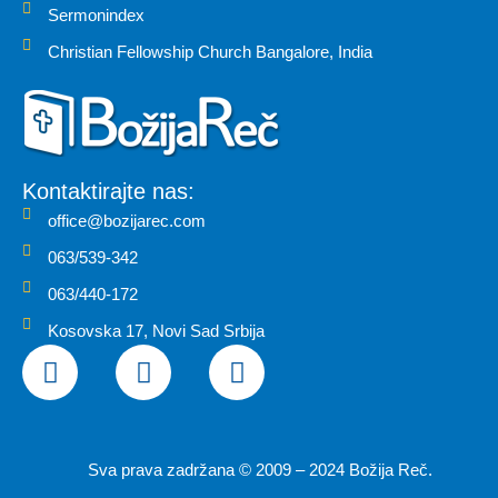
Sermonindex
Christian Fellowship Church Bangalore, India
Kontaktirajte nas:
office@bozijarec.com
063/539-342
063/440-172
Kosovska 17, Novi Sad Srbija
F
I
Y
a
n
o
c
s
u
e
t
t
b
a
u
Sva prava zadržana © 2009 – 2024 Božija Reč.
o
g
b