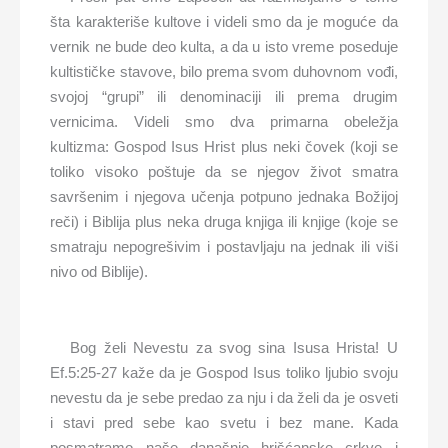
šta karakteriše kultove i videli smo da je moguće da
vernik ne bude deo kulta, a da u isto vreme poseduje
kultističke stavove, bilo prema svom duhovnom vođi,
svojoj “grupi” ili denominaciji ili prema drugim
vernicima. Videli smo dva primarna obeležja
kultizma: Gospod Isus Hrist plus neki čovek (koji se
toliko visoko poštuje da se njegov život smatra
savršenim i njegova učenja potpuno jednaka Božijoj
reči) i Biblija plus neka druga knjiga ili knjige (koje se
smatraju nepogrešivim i postavljaju na jednak ili viši
nivo od Biblije).
Bog želi Nevestu za svog sina Isusa Hrista! U
Ef.5:25-27 kaže da je Gospod Isus toliko ljubio svoju
nevestu da je sebe predao za nju i da želi da je osveti
i stavi pred sebe kao svetu i bez mane. Kada
posmatramo naše današnje hrišćanske crkve i