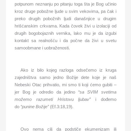
potpunom neznanju po pitanju toga šta je Bog učinio
kroz druge pobožne ljude u svim vekovima, pa čak i
preko drugih pobožnih ljudi današnjice u drugim
hrišćanskim crkvama. Kada čovek živi u izolaciji od
drugih bogobojaznih vernika, lako mu je da izgubi
kontakt sa realnošću i da počne da živi u svetu
samoobmane i uobraženosti.
Ako iz bilo kojeg razloga odsečemo iz kruga
zajedništva samo jedno Božije dete koje je naš
Nebeski Otac prihvatio, mi smo ti koji ćemo gubiti –
jer Bog je odredio da jedino
“sa SVIM svetima
možemo razumeti Hristovu ljubav”
i dođemo
do
“punine Božije”
(Ef.3:18,19).
Ovo nema cilj da podstiče ekumenizam ili