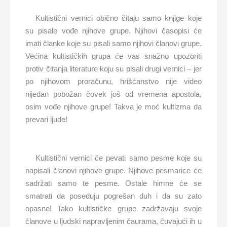
Kultistični vernici obično čitaju samo knjige koje
su pisale vođe njihove grupe. Njihovi časopisi će
imati članke koje su pisali samo njihovi članovi grupe.
Većina kultističkih grupa će vas snažno upozoriti
protiv čitanja literature koju su pisali drugi vernici – jer
po njihovom proračunu, hrišćanstvo nije video
nijedan pobožan čovek još od vremena apostola,
osim vođe njihove grupe! Takva je moć kultizma da
prevari ljude!
Kultistični vernici će pevati samo pesme koje su
napisali članovi njihove grupe. Njihove pesmarice će
sadržati samo te pesme. Ostale himne će se
smatrati da poseduju pogrešan duh i da su zato
opasne! Tako kultističke grupe zadržavaju svoje
članove u ljudski napravljenim čaurama, čuvajući ih u