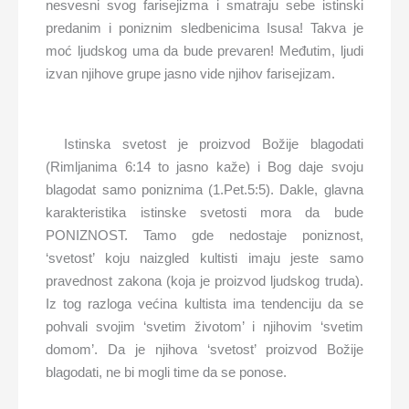
nesvesni svog farisejizma i smatraju sebe istinski
predanim i poniznim sledbenicima Isusa! Takva je
moć ljudskog uma da bude prevaren! Međutim, ljudi
izvan njihove grupe jasno vide njihov farisejizam.
Istinska svetost je proizvod Božije blagodati
(Rimljanima 6:14 to jasno kaže) i Bog daje svoju
blagodat samo poniznima (1.Pet.5:5). Dakle, glavna
karakteristika istinske svetosti mora da bude
PONIZNOST. Tamo gde nedostaje poniznost,
‘svetost’ koju naizgled kultisti imaju jeste samo
pravednost zakona (koja je proizvod ljudskog truda).
Iz tog razloga većina kultista ima tendenciju da se
pohvali svojim ‘svetim životom’ i njihovim ‘svetim
domom’. Da je njihova ‘svetost’ proizvod Božije
blagodati, ne bi mogli time da se ponose.