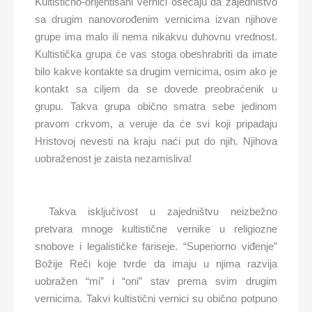
Kultistično-orijentisani vernici osećaju da zajedništvo
sa drugim nanovorođenim vernicima izvan njihove
grupe ima malo ili nema nikakvu duhovnu vrednost.
Kultistička grupa će vas stoga obeshrabriti da imate
bilo kakve kontakte sa drugim vernicima, osim ako je
kontakt sa ciljem da se dovede preobraćenik u
grupu. Takva grupa obično smatra sebe jedinom
pravom crkvom, a veruje da će svi koji pripadaju
Hristovoj nevesti na kraju naći put do njih. Njihova
uobraženost je zaista nezamisliva!
Takva isključivost u zajedništvu neizbežno
pretvara mnoge kultistične vernike u religiozne
snobove i legalističke fariseje. “Superiorno viđenje”
Božije Reči koje tvrde da imaju u njima razvija
uobražen “mi” i “oni” stav prema svim drugim
vernicima. Takvi kultistični vernici su obično potpuno