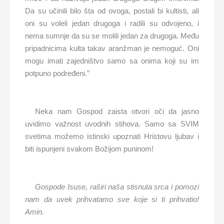
Da su učinili bilo šta od ovoga, postali bi kultisti, ali
oni su voleli jedan drugoga i radili su odvojeno, i
nema sumnje da su se molili jedan za drugoga. Među
pripadnicima kulta takav aranžman je nemoguć. Oni
mogu imati zajedništvo samo sa onima koji su im
potpuno podređeni.”
Neka nam Gospod zaista otvori oči da jasno
uvidimo važnost uvodnih stihova. Samo sa SVIM
svetima možemo istinski upoznati Hristovu ljubav i
biti ispunjeni svakom Božijom puninom!
Gospode Isuse, raširi naša stisnuta srca i pomozi
nam da uvek prihvatamo sve koje si ti prihvatio!
Amin.