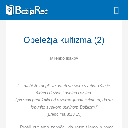
Skip
MAI
to
MEN
content
Obeležja kultizma (2)
Milenko Isakov
“
…da biste mogli razumeti sa svim svetima šta je
širina i dužina i dubina i visina,
i poznati pretežniju od razuma ljubav Hristovu, da se
ispunite svakom puninom Božijom.
”
(Efescima 3:18,19)
Prošli put smo započeli da razmišljamo o tome