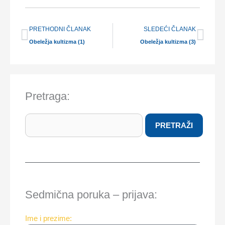
Prev
Nex
PRETHODNI ČLANAK
SLEDEĆI ČLANAK
Obeležja kultizma (1)
Obeležja kultizma (3)
Pretraga:
Search
PRETRAŽI
Sedmična poruka – prijava:
Ime i prezime: