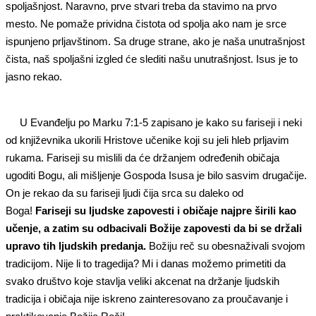
spoljašnjost. Naravno, prve stvari treba da stavimo na prvo
mesto. Ne pomaže prividna čistota od spolja ako nam je srce
ispunjeno prljavštinom. Sa druge strane, ako je naša unutrašnjost
čista, naš spoljašni izgled će slediti našu unutrašnjost. Isus je to
jasno rekao.
U Evanđelju po Marku 7:1-5 zapisano je kako su fariseji i neki
od knji
ževnika ukorili Hristove učenike koji su
jeli hleb prljavim
rukama. Fariseji su mislili da će držanjem određenih običaja
ugoditi Bogu, ali mišljenje Gospoda Isusa je bilo sasvim drugačije.
On je rekao da su fariseji ljudi čija srca su daleko od
Boga!
Fariseji su ljudske zapovesti i običaje najpre širili kao
učenje, a zatim su odbacivali Božije zapovesti da bi se držali
upravo tih ljudskih predanja.
Božiju reč su obesnaživali svojom
tradicijom. Nije li to tragedija? Mi i danas možemo primetiti da
svako društvo koje stavlja veliki akcenat na držanje ljudskih
tradicija i običaja nije iskreno zainteresovano za proučavanje i