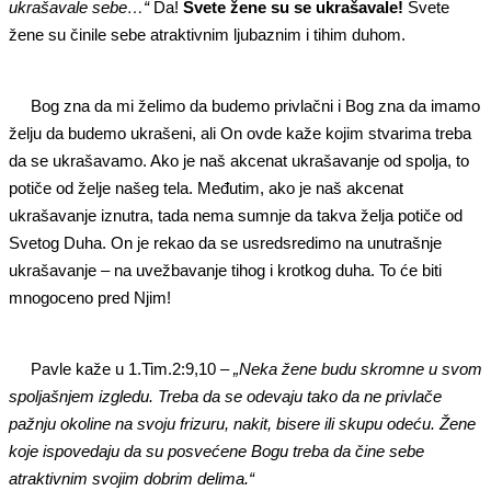
ukrašavale sebe…“
Da!
Svete žene su se ukrašavale!
Svete
žene su činile sebe atraktivnim ljubaznim i tihim duhom.
Bog zna da mi želimo da budemo
privlačni i Bog zna da imamo
želju da budemo ukrašeni, ali On ovde kaže kojim stvarima treba
da se ukrašavamo. Ako je naš akcenat ukrašavanje od spolja, to
potiče od želje našeg tela. Međutim, ako je naš akcenat
ukrašavanje iznutra, tada nema sumnje da takva želja potiče od
Svetog Duha. On je rekao da se usredsredimo na unutrašnje
ukrašavanje – na uvežbavanje tihog i krotkog duha. To će biti
mnogoceno pred Njim!
Pavle kaže u
1.Tim.2:9,10 –
„Neka žene budu skromne u svom
spoljašnjem izgledu. Treba da se odevaju tako da ne privlače
pažnju okoline na svoju frizuru, nakit, bisere ili skupu odeću. Žene
koje ispovedaju da su posvećene Bogu treba da čine sebe
atraktivnim svojim dobrim delima.“