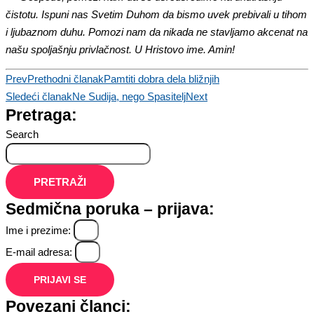
čistotu. Ispuni nas Svetim Duhom da bismo uvek prebivali u tihom
i ljubaznom duhu. Pomozi nam da nikada ne stavljamo akcenat na
našu spoljašnju privlačnost. U Hristovo ime. Amin!
Prev
Prethodni članak
Pamtiti dobra dela bližnjih
Sledeći članak
Ne Sudija, nego Spasitelj
Next
Pretraga:
Search
PRETRAŽI
Sedmična poruka – prijava:
Ime i prezime:
E-mail adresa:
PRIJAVI SE
Povezani članci: