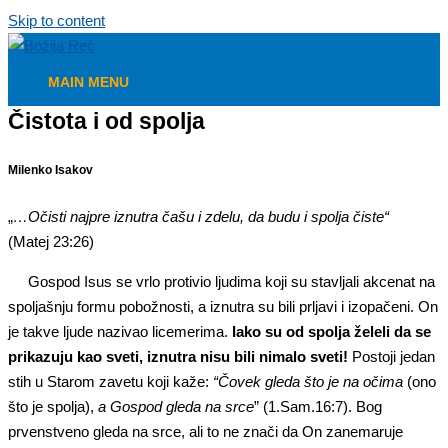
Skip to content
MAIN MENU
Čistota i od spolja
Milenko Isakov
„
…Očisti najpre iznutra čašu i zdelu, da budu i spolja čiste“
(Matej 23:26)
Gospod Isus se vrlo protivio ljudima koji su stavljali akcenat na
spoljašnju formu pobožnosti, a iznutra su bili prljavi i izopačeni. On
je takve ljude nazivao licemerima.
Iako su od spolja želeli da se
prikazuju kao sveti, iznutra nisu bili nimalo sveti!
Postoji jedan
stih u Starom zavetu koji kaže:
“Čovek gleda što je na očima
(ono
što je spolja),
a Gospod gleda na srce
” (1.Sam.16:7). Bog
prvenstveno gleda na srce, ali to ne znači da On zanemaruje