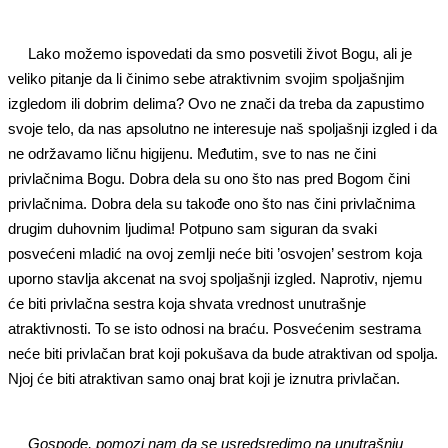
Lako možemo ispovedati da smo posvetili život Bogu, ali je
veliko pitanje da li činimo sebe atraktivnim svojim spoljašnjim
izgledom ili dobrim delima? Ovo ne znači da treba da zapustimo
svoje telo, da nas apsolutno ne interesuje naš spoljašnji izgled i da
ne održavamo ličnu higijenu. Međutim, sve to nas ne čini
privlačnima Bogu. Dobra dela su ono što nas pred Bogom čini
privlačnima. Dobra dela su takođe ono što nas čini privlačnima
drugim duhovnim ljudima! Potpuno sam siguran da svaki
posvećeni mladić na ovoj zemlji neće biti ’osvojen’ sestrom koja
uporno stavlja akcenat na svoj spoljašnji izgled. Naprotiv, njemu
će biti privlačna sestra koja shvata vrednost unutrašnje
atraktivnosti. To se isto odnosi na braću. Posvećenim sestrama
neće biti privlačan brat koji pokušava da bude atraktivan od spolja.
Njoj će biti atraktivan samo onaj brat koji je iznutra privlačan.
Gospode, pomozi nam da se usredsredimo na unutrašnju