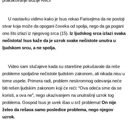
praktikovanje Božije Reči!
U nastavku vidimo kako je Isus rekao Farisejima da ne postoji
stvar koja može da opogani čoveka od spolja, nego da ga pogani
ono što izlazi iz njegovog srca (15).
Iz ljudskog srca izlazi svaka
nečistota! Isus kaže da je uzrok svake nečistote unutra u
ljudskom srcu, a ne spolja.
Video sam slučajeve kada su starešine pokušavale da reše
probleme spoljašne nečistote ljudskim zakonom, ali nikada nisu u
tome uspele. Primera radi, problem neskromnog odevanja neće
biti rešen ljudskim zakonom koji će reći: “Ova odeća sme da se
koristi, a ova ne”, nego ukazivanjem na unutrašnji uzrok tog
problema. Gospod Isus je uvek išao u srž problema!
On nije
želeo da rešava samo posledice problema, nego njegov
uzrok.