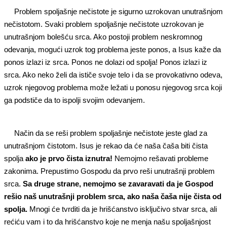
Problem spoljašnje nečistote je sigurno uzrokovan unutrašnjom
nečistotom. Svaki problem spoljašnje nečistote uzrokovan je
unutrašnjom bolešću srca. Ako postoji problem neskromnog
odevanja, mogući uzrok tog problema jeste ponos, a Isus kaže da
ponos izlazi iz srca. Ponos ne dolazi od spolja! Ponos izlazi iz
srca. Ako neko želi da ističe svoje telo i da se provokativno odeva,
uzrok njegovog problema može ležati u ponosu njegovog srca koji
ga podstiče da to ispolji svojim odevanjem.
Način da se reši problem spoljašnje nečistote jeste glad za
unutrašnjom čistotom. Isus je rekao da će naša čaša biti čista
spolja
ako je prvo čista iznutra!
Nemojmo rešavati probleme
zakonima. Prepustimo Gospodu da prvo reši unutrašnji problem
srca.
Sa druge strane, nemojmo se zavaravati da je Gospod
rešio naš unutrašnji problem srca, ako naša čaša nije čista od
spolja.
Mnogi će tvrditi da je hrišćanstvo isključivo stvar srca, ali
rećiću vam i to da hrišćanstvo koje ne menja našu spoljašnjost