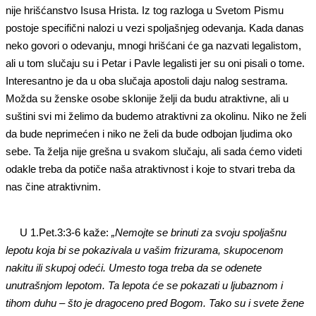
nije hrišćanstvo Isusa Hrista. Iz tog razloga
u Svetom Pismu
postoje specifični nalozi u vezi spoljašnjeg odevanja. Kada danas
neko govori o odevanju, mnogi hrišćani će ga nazvati legalistom,
ali u tom slučaju su i Petar i Pavle legalisti jer su oni pisali o tome.
Interesantno je da u oba slučaja apostoli daju nalog sestrama.
Možda su ženske osobe sklonije želji da budu atraktivne, ali u
suštini svi mi želimo da budemo atraktivni za okolinu. Niko ne želi
da bude neprimećen i niko ne želi da bude odbojan ljudima oko
sebe. Ta želja nije grešna u svakom slučaju, ali sada ćemo videti
odakle treba da potiče naša atraktivnost i koje to stvari treba da
nas čine atraktivnim.
U
1.Pet.3:3-6 kaže:
„Nemojte se brinuti za svoju spoljašnu
lepotu koja bi se pokazivala u vašim frizurama, skupocenom
nakitu ili skupoj odeći. Umesto toga treba da se odenete
unutrašnjom lepotom. Ta lepota će se pokazati u ljubaznom i
tihom duhu – što je dragoceno pred Bogom. Tako su i svete žene