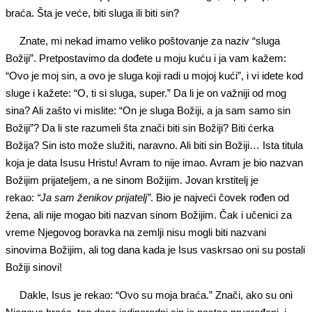
braća. Šta je veće, biti sluga ili biti sin?
Znate, mi nekad imamo veliko poštovanje za naziv “sluga
Božiji”. Pretpostavimo da dođete u moju kuću i ja vam kažem:
“Ovo je moj sin, a ovo je sluga koji radi u mojoj kući”, i vi idete kod
sluge i kažete: “O, ti si sluga, super.” Da li je on važniji od mog
sina? Ali zašto vi mislite: “On je sluga Božiji, a ja sam samo sin
Božiji”? Da li ste razumeli šta znači biti sin Božiji? Biti ćerka
Božija? Sin isto može služiti, naravno. Ali biti sin Božiji… Ista titula
koja je data Isusu Hristu! Avram to nije imao. Avram je bio nazvan
Božijim prijateljem, a ne sinom Božijim. Jovan krstitelj je
rekao:
“Ja sam ženikov prijatelj”
. Bio je najveći čovek rođen od
žena, ali nije mogao biti nazvan sinom Božijim. Čak i učenici za
vreme Njegovog boravka na zemlji nisu mogli biti nazvani
sinovima Božijim, ali tog dana kada je Isus vaskrsao oni su postali
Božiji sinovi!
Dakle, Isus je rekao: “Ovo su moja braća.” Znači, ako su oni