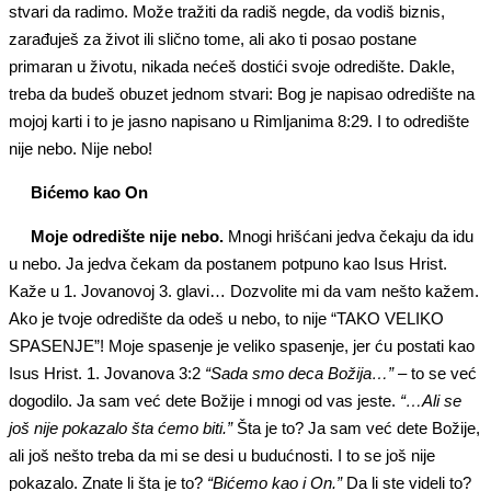
stvari da radimo. Može tražiti da radiš negde, da vodiš biznis,
zarađuješ za život ili slično tome, ali ako ti posao postane
primaran u životu, nikada nećeš dostići svoje odredište. Dakle,
treba da budeš obuzet jednom stvari: Bog je napisao odredište na
mojoj karti i to je jasno napisano u Rimljanima 8:29. I to odredište
nije nebo. Nije nebo!
Bićemo kao On
Moje odredište nije nebo.
Mnogi hrišćani jedva čekaju da idu
u nebo. Ja jedva čekam da postanem potpuno kao Isus Hrist.
Kaže u 1. Jovanovoj 3. glavi… Dozvolite mi da vam nešto kažem.
Ako je tvoje odredište da odeš u nebo, to nije “TAKO VELIKO
SPASENJE”! Moje spasenje je veliko spasenje, jer ću postati kao
Isus Hrist. 1. Jovanova 3:2
“Sada smo deca Božija…”
– to se već
dogodilo. Ja sam već dete Božije i mnogi od vas jeste.
“…Ali se
još nije pokazalo šta ćemo biti.”
Šta je to? Ja sam već dete Božije,
ali još nešto treba da mi se desi u budućnosti. I to se još nije
pokazalo. Znate li šta je to?
“Bićemo kao i On.”
Da li ste videli to?