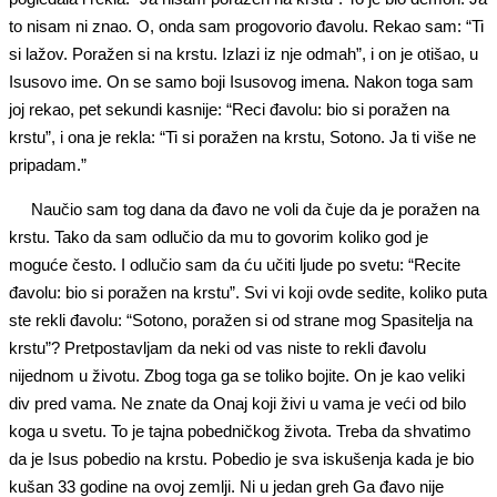
to nisam ni znao. O, onda sam progovorio đavolu. Rekao sam: “Ti
si lažov. Poražen si na krstu. Izlazi iz nje odmah”, i on je otišao, u
Isusovo ime. On se samo boji Isusovog imena. Nakon toga sam
joj rekao, pet sekundi kasnije: “Reci đavolu: bio si poražen na
krstu”, i ona je rekla: “Ti si poražen na krstu, Sotono. Ja ti više ne
pripadam.”
Naučio sam tog dana da đavo ne voli da čuje da je poražen na
krstu. Tako da sam odlučio da mu to govorim koliko god je
moguće često. I odlučio sam da ću učiti ljude po svetu: “Recite
đavolu: bio si poražen na krstu”. Svi vi koji ovde sedite, koliko puta
ste rekli đavolu: “Sotono, poražen si od strane mog Spasitelja na
krstu”? Pretpostavljam da neki od vas niste to rekli đavolu
nijednom u životu. Zbog toga ga se toliko bojite. On je kao veliki
div pred vama. Ne znate da Onaj koji živi u vama je veći od bilo
koga u svetu. To je tajna pobedničkog života. Treba da shvatimo
da je Isus pobedio na krstu. Pobedio je sva iskušenja kada je bio
kušan 33 godine na ovoj zemlji. Ni u jedan greh Ga đavo nije