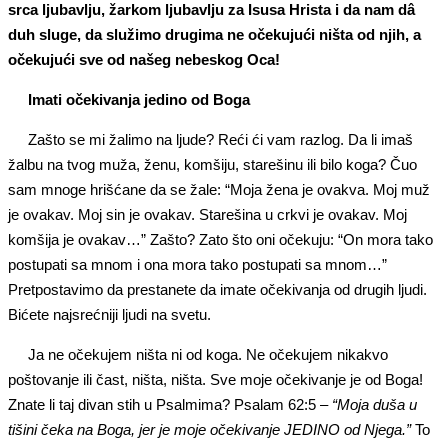
srca ljubavlju, žarkom ljubavlju za Isusa Hrista i da nam dâ
duh sluge, da služimo drugima ne očekujući ništa od njih, a
očekujući sve od našeg nebeskog Oca!
Imati očekivanja jedino od Boga
Zašto se mi žalimo na ljude? Reći ći vam razlog. Da li imaš
žalbu na tvog muža, ženu, komšiju, starešinu ili bilo koga? Čuo
sam mnoge hrišćane da se žale: “Moja žena je ovakva. Moj muž
je ovakav. Moj sin je ovakav. Starešina u crkvi je ovakav. Moj
komšija je ovakav…” Zašto? Zato što oni očekuju: “On mora tako
postupati sa mnom i ona mora tako postupati sa mnom…”
Pretpostavimo da prestanete da imate očekivanja od drugih ljudi.
Bićete najsrećniji ljudi na svetu.
Ja ne očekujem ništa ni od koga. Ne očekujem nikakvo
poštovanje ili čast, ništa, ništa. Sve moje očekivanje je od Boga!
Znate li taj divan stih u Psalmima? Psalam 62:5 –
“Moja duša u
tišini čeka na Boga, jer je moje očekivanje JEDINO od Njega.”
To