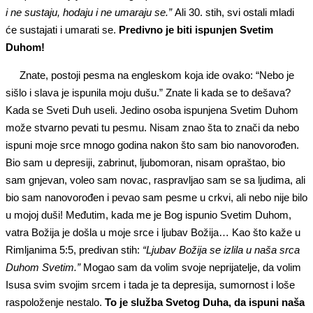
i ne sustaju, hodaju i ne umaraju se.”
Ali 30. stih, svi ostali mladi
će sustajati i umarati se.
Predivno je biti ispunjen Svetim
Duhom!
Znate, postoji pesma na engleskom koja ide ovako: “Nebo je
sišlo i slava je ispunila moju dušu.” Znate li kada se to dešava?
Kada se Sveti Duh useli. Jedino osoba ispunjena Svetim Duhom
može stvarno pevati tu pesmu. Nisam znao šta to znači da nebo
ispuni moje srce mnogo godina nakon što sam bio nanovorođen.
Bio sam u depresiji, zabrinut, ljubomoran, nisam opraštao, bio
sam gnjevan, voleo sam novac, raspravljao sam se sa ljudima, ali
bio sam nanovorođen i pevao sam pesme u crkvi, ali nebo nije bilo
u mojoj duši! Međutim, kada me je Bog ispunio Svetim Duhom,
vatra Božija je došla u moje srce i ljubav Božija… Kao što kaže u
Rimljanima 5:5, predivan stih:
“Ljubav Božija se izlila u naša srca
Duhom Svetim.”
Mogao sam da volim svoje neprijatelje, da volim
Isusa svim svojim srcem i tada je ta depresija, sumornost i loše
raspoloženje nestalo.
To je služba Svetog Duha, da ispuni naša