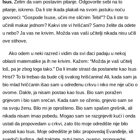
Isus.
Želim da vam postavim pitanje. Odgovorite sebi na to
pitanje, iskreno. Da li ste ikada plakali na svom jastuku noću
govoreći: “Gospode Isuse, učini me sličnim Tebi!”? Da li ste to
učinili makar jednom? Kakvi ste vi hrišćani? Samo želite da odete
u nebo? Ja vas ne krivim. Možda vas vaši učitelji nikada nisu učili
ove stihove.
Ako odem u neki razred i vidim da svi đaci padaju u nekoj
oblasti matematike ja ih ne krivim. Kažem: “Možda je vaš učitelj
loš, pa je zbog toga tako.” Da li imate strast da postanete kao Isus
Hrist? To bi trebao da bude cilj svakog hrišćanina! Ali, kada sam ja
bio mlad hričćanin išao sam u određenu crkvu i niko me nije učio o
ovome. Dakle, ja nisam postao kao Isus. Bio sam poražen
gnjevom i bio sam srećan. Kada sam se oženio, gnjevio sam se
na svoju ženu. Bilo mi je oprošteno. Bio sam spašen grešnik, ali
nikada nisam imao pobedu. Mogao sam se razgnjeviti kući i onda
ustati da propovedam u crkvi, zato što moje odredište nije bilo
postati kao Isus. Moje odredište je bilo: propovedaj Evanđelje, idi
svedoči ljudima, deli traktate, putuj tamo, ovamo, propovedaj