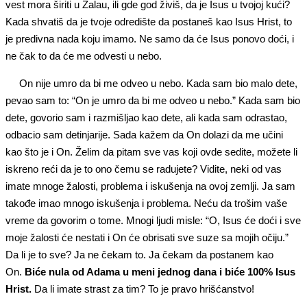
vest mora širiti u Zalau, ili gde god živiš, da je Isus u tvojoj kući?
Kada shvatiš da je tvoje odredište da postaneš kao Isus Hrist, to
je predivna nada koju imamo. Ne samo da će Isus ponovo doći, i
ne čak to da će me odvesti u nebo.
On nije umro da bi me odveo u nebo. Kada sam bio malo dete,
pevao sam to: “On je umro da bi me odveo u nebo.” Kada sam bio
dete, govorio sam i razmišljao kao dete, ali kada sam odrastao,
odbacio sam detinjarije. Sada kažem da On dolazi da me učini
kao što je i On. Želim da pitam sve vas koji ovde sedite, možete li
iskreno reći da je to ono čemu se radujete? Vidite, neki od vas
imate mnoge žalosti, problema i iskušenja na ovoj zemlji. Ja sam
takođe imao mnogo iskušenja i problema. Neću da trošim vaše
vreme da govorim o tome. Mnogi ljudi misle: “O, Isus će doći i sve
moje žalosti će nestati i On će obrisati sve suze sa mojih očiju.”
Da li je to sve? Ja ne čekam to. Ja čekam da postanem kao
On.
Biće nula od Adama u meni jednog dana i biće 100% Isus
Hrist.
Da li imate strast za tim? To je pravo hrišćanstvo!