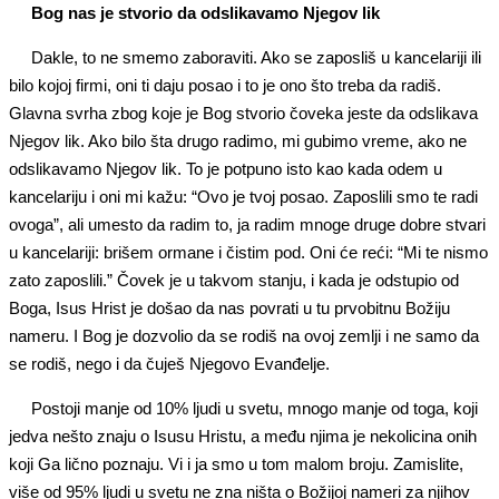
Bog nas je stvorio da odslikavamo Njegov lik
Dakle, to ne smemo zaboraviti. Ako se zaposliš u kancelariji ili
bilo kojoj firmi, oni ti daju posao i to je ono što treba da radiš.
Glavna svrha zbog koje je Bog stvorio čoveka jeste da odslikava
Njegov lik. Ako bilo šta drugo radimo, mi gubimo vreme, ako ne
odslikavamo Njegov lik. To je potpuno isto kao kada odem u
kancelariju i oni mi kažu: “Ovo je tvoj posao. Zaposlili smo te radi
ovoga”, ali umesto da radim to, ja radim mnoge druge dobre stvari
u kancelariji: brišem ormane i čistim pod. Oni će reći: “Mi te nismo
zato zaposlili.” Čovek je u takvom stanju, i kada je odstupio od
Boga, Isus Hrist je došao da nas povrati u tu prvobitnu Božiju
nameru. I Bog je dozvolio da se rodiš na ovoj zemlji i ne samo da
se rodiš, nego i da čuješ Njegovo Evanđelje.
Postoji manje od 10% ljudi u svetu, mnogo manje od toga, koji
jedva nešto znaju o Isusu Hristu, a među njima je nekolicina onih
koji Ga lično poznaju. Vi i ja smo u tom malom broju. Zamislite,
više od 95% ljudi u svetu ne zna ništa o Božijoj nameri za njihov