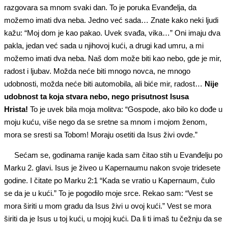
razgovara sa mnom svaki dan. To je poruka Evanđelja, da
možemo imati dva neba. Jedno već sada… Znate kako neki ljudi
kažu: “Moj dom je kao pakao. Uvek svađa, vika…” Oni imaju dva
pakla, jedan već sada u njihovoj kući, a drugi kad umru, a mi
možemo imati dva neba. Naš dom može biti kao nebo, gde je mir,
radost i ljubav. Možda neće biti mnogo novca, ne mnogo
udobnosti, možda neće biti automobila, ali biće mir, radost…
Nije
udobnost ta koja stvara nebo, nego prisutnost Isusa
Hrista!
To je uvek bila moja molitva: “Gospode, ako bilo ko dođe u
moju kuću, više nego da se sretne sa mnom i mojom ženom,
mora se sresti sa Tobom! Moraju osetiti da Isus živi ovde.”
Sećam se, godinama ranije kada sam čitao stih u Evanđelju po
Marku 2. glavi. Isus je živeo u Kapernaumu nakon svoje tridesete
godine. I čitate po Marku 2:1 “Kada se vratio u Kapernaum, čulo
se da je u kući.” To je pogodilo moje srce. Rekao sam: “Vest se
mora širiti u mom gradu da Isus živi u ovoj kući.” Vest se mora
širiti da je Isus u toj kući, u mojoj kući. Da li ti imaš tu čežnju da se