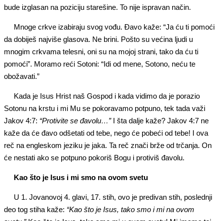
bude izglasan na poziciju starešine. To nije ispravan način.
Mnoge crkve izabiraju svog vođu. Đavo kaže: “Ja ću ti pomoći
da dobiješ najviše glasova. Ne brini. Pošto su većina ljudi u
mnogim crkvama telesni, oni su na mojoj strani, tako da ću ti
pomoći”. Moramo reći Sotoni: “Idi od mene, Sotono, neću te
obožavati.”
Kada je Isus Hrist naš Gospod i kada vidimo da je porazio
Sotonu na krstu i mi Mu se pokoravamo potpuno, tek tada važi
Jakov 4:7:
“Protivite se đavolu…”
I šta dalje kaže? Jakov 4:7 ne
kaže da će đavo odšetati od tebe, nego će pobeći od tebe! I ova
reč na engleskom jeziku je jaka. Ta reč znači brže od trčanja. On
će nestati ako se potpuno pokoriš Bogu i protiviš đavolu.
Kao što je Isus i mi smo na ovom svetu
U 1. Jovanovoj 4. glavi, 17. stih, ovo je predivan stih, poslednji
deo tog stiha kaže:
“Kao što je Isus, tako smo i mi na ovom