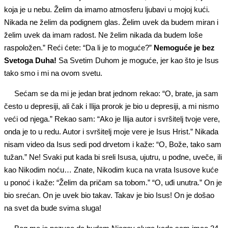
koja je u nebu. Želim da imamo atmosferu ljubavi u mojoj kući.
Nikada ne želim da podignem glas. Želim uvek da budem miran i
želim uvek da imam radost. Ne želim nikada da budem loše
raspoložen.” Reći ćete: “Da li je to moguće?”
Nemoguće je bez
Svetoga Duha!
Sa Svetim Duhom je moguće, jer kao što je Isus
tako smo i mi na ovom svetu.
Sećam se da mi je jedan brat jednom rekao: “O, brate, ja sam
često u depresiji, ali čak i Ilija prorok je bio u depresiji, a mi nismo
veći od njega.” Rekao sam: “Ako je Ilija autor i svršitelj tvoje vere,
onda je to u redu. Autor i svršitelj moje vere je Isus Hrist.” Nikada
nisam video da Isus sedi pod drvetom i kaže: “O, Bože, tako sam
tužan.” Ne! Svaki put kada bi sreli Isusa, ujutru, u podne, uveče, ili
kao Nikodim noću… Znate, Nikodim kuca na vrata Isusove kuće
u ponoć i kaže: “Želim da pričam sa tobom.” “O, uđi unutra.” On je
bio srećan. On je uvek bio takav. Takav je bio Isus! On je došao
na svet da bude svima sluga!