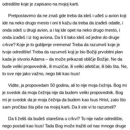
odredište koje je zapisano na mojoj karti.
Pretpostavimo da ne znaš gde treba da ideš i uđeš u avion koji
ide na neko drugo mesto i oni ti kažu da treba da izađeš odatle, i
onda odeš u drugi avion, a i taj ide opet na neko drugo mesto, i
onda izađeš i iz tog aviona. Da li ti tako ideš od jedne do druge
crkve? Koje je to gubljenje vremena! Treba da razumeš koje je
tvoje odredište! Treba da razumeš koji je bio Božiji prvobitni plan
kada je stvorio Adama – da može prikazati obličje Božije. Ne da
bude veliki propovednik, ili muzičar, ili veliki atletičar, ili bilo šta. Ne,
to sve nije jako važno, nego biti kao Isus!
Vidite, ja propovedam 50 godina, ali to nije moja čežnja. Bog mi
je svedok da moja čežnja nije da budem veliki propovednik. Bog
mi je svedok da je moja čežnja da budem kao Isus Hrist, zato što
sam pročitao šta piše na mojoj karti. Da li ste vi to razumeli?
Da li želiš da budeš starešina u crkvi? To nije naše odredište,
nego postati kao Isus! Tada Bog može tražiti od nas mnoge druge