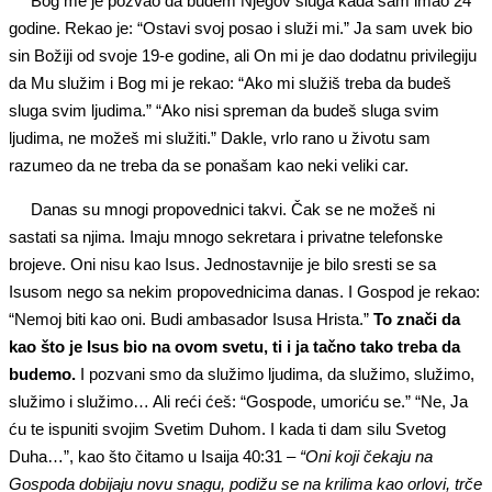
Bog me je pozvao da budem Njegov sluga kada sam imao 24
godine. Rekao je: “Ostavi svoj posao i služi mi.” Ja sam uvek bio
sin Božiji od svoje 19-e godine, ali On mi je dao dodatnu privilegiju
da Mu služim i Bog mi je rekao: “Ako mi služiš treba da budeš
sluga svim ljudima.” “Ako nisi spreman da budeš sluga svim
ljudima, ne možeš mi služiti.” Dakle, vrlo rano u životu sam
razumeo da ne treba da se ponašam kao neki veliki car.
Danas su mnogi propovednici takvi. Čak se ne možeš ni
sastati sa njima. Imaju mnogo sekretara i privatne telefonske
brojeve. Oni nisu kao Isus. Jednostavnije je bilo sresti se sa
Isusom nego sa nekim propovednicima danas. I Gospod je rekao:
“Nemoj biti kao oni. Budi ambasador Isusa Hrista.”
To znači da
kao što je Isus bio na ovom svetu, ti i ja tačno tako treba da
budemo.
I pozvani smo da služimo ljudima, da služimo, služimo,
služimo i služimo… Ali reći ćeš: “Gospode, umoriću se.” “Ne, Ja
ću te ispuniti svojim Svetim Duhom. I kada ti dam silu Svetog
Duha…”, kao što čitamo u Isaija 40:31 –
“Oni koji čekaju na
Gospoda dobijaju novu snagu, podižu se na krilima kao orlovi, trče