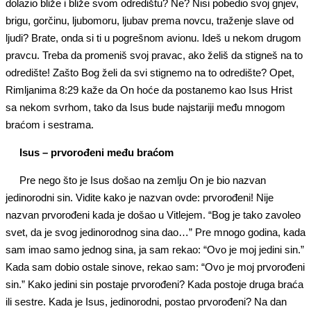
dolazio bliže i bliže svom odredištu? Ne? Nisi pobedio svoj gnjev,
brigu, gorčinu, ljubomoru, ljubav prema novcu, traženje slave od
ljudi? Brate, onda si ti u pogrešnom avionu. Ideš u nekom drugom
pravcu. Treba da promeniš svoj pravac, ako želiš da stigneš na to
odredište! Zašto Bog želi da svi stignemo na to odredište? Opet,
Rimljanima 8:29 kaže da On hoće da postanemo kao Isus Hrist
sa nekom svrhom, tako da Isus bude najstariji među mnogom
braćom i sestrama.
Isus – prvorođeni među braćom
Pre nego što je Isus došao na zemlju On je bio nazvan
jedinorodni sin. Vidite kako je nazvan ovde: prvorođeni! Nije
nazvan prvorođeni kada je došao u Vitlejem. “Bog je tako zavoleo
svet, da je svog jedinorodnog sina dao…” Pre mnogo godina, kada
sam imao samo jednog sina, ja sam rekao: “Ovo je moj jedini sin.”
Kada sam dobio ostale sinove, rekao sam: “Ovo je moj prvorođeni
sin.” Kako jedini sin postaje prvorođeni? Kada postoje druga braća
ili sestre. Kada je Isus, jedinorodni, postao prvorođeni? Na dan