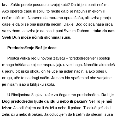
krvi. Zašto perete posudu u svojoj kući? Da bi je ispunili nečim.
Ako operete čašu ili šolju, to radite da bi je napunili mlekom ili
nečim sličnim. Naravno da moramo oprati čašu, ali svrha pranja
čaše je da bi se ona ispunila nečim. Dakle, Bog očišća naša srca
sa svrhom, a svrha je da nas ispuni Svetim Duhom –
tako da nas
Sveti Duh može učiniti sličnima Isusu.
Predodređenje Božije dece
Postoji velika reč u novom zavetu – “predodređenje” i postoji
mnogo hrišćana koji se raspravljaju u vezi toga. Naročito ako odeš
u jednu biblijsku školu, oni te uče na jedan način, a ako odeš u
drugu, uče te na drugi način. Ja sam bio spašen od obe varijatne
jer nisam išao u biblijsku školu.
U Rimljanima 8. glavi kaže za čega smo predodređeni.
Da li je
Bog predodredio ljude da idu u nebo ili pakao? Ne! To je naš
izbor.
Ja odlučujem da li ću ići u nebo ili pakao. Ti odlučuješ da li
želiš ići u nebo ili pakao. Ja odlučujem da li želim da sledim Isusa