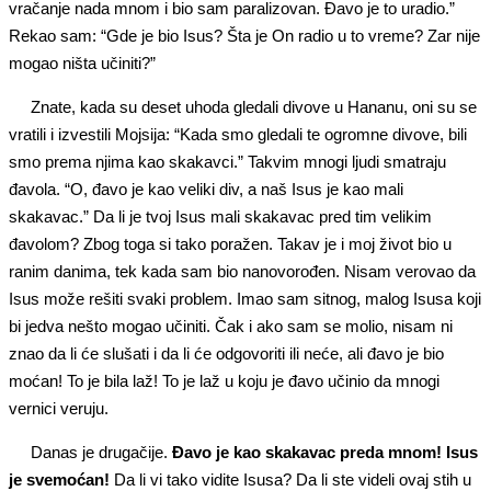
vračanje nada mnom i bio sam paralizovan. Đavo je to uradio.”
Rekao sam: “Gde je bio Isus? Šta je On radio u to vreme? Zar nije
mogao ništa učiniti?”
Znate, kada su deset uhoda gledali divove u Hananu, oni su se
vratili i izvestili Mojsija: “Kada smo gledali te ogromne divove, bili
smo prema njima kao skakavci.” Takvim mnogi ljudi smatraju
đavola. “O, đavo je kao veliki div, a naš Isus je kao mali
skakavac.” Da li je tvoj Isus mali skakavac pred tim velikim
đavolom? Zbog toga si tako poražen. Takav je i moj život bio u
ranim danima, tek kada sam bio nanovorođen. Nisam verovao da
Isus može rešiti svaki problem. Imao sam sitnog, malog Isusa koji
bi jedva nešto mogao učiniti. Čak i ako sam se molio, nisam ni
znao da li će slušati i da li će odgovoriti ili neće, ali đavo je bio
moćan! To je bila laž! To je laž u koju je đavo učinio da mnogi
vernici veruju.
Danas je drugačije.
Đavo je kao skakavac preda mnom! Isus
je svemoćan!
Da li vi tako vidite Isusa? Da li ste videli ovaj stih u