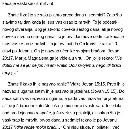
kada je vaskrsao iz mrtvih!
Znate li zašto se sakupljamo prvog dana u sedmici? Zato što
slavimo taj dan kada je Isus vaskrsao iz mrtvih. To je početak
novog stvaranja. Bog je stvorio čoveka šestog dana, ali je novog
čoveka stvorio osmog dana. To je prvi dan nove sedmice kada je
Isus vaskrsao iz mrtvih i to je prvi put da On koristi izraz u 20.
glavi po Jovanu. On je nazvao učenike svojom braćom. Jovan
20:17, Marija Magdalena ga je videla u vrtu i On joj je rekao:
“Ne
dotiči me se jer se još nisam vratio Ocu svojemu, nego idi braći
mojoj…”
Znate li kako ih je nazvao ranije? Vidite Jovan 15:15. Prvo ih je
nazvao slugama zatim ih je nazvao prijateljima (Jovan 15:15). Do
sada sam vas nazivao slugama, a sada vas nazivam prijateljima,
ali ne još braćom zato što još nije bio umro i vaskrsao. To je bila
noć pred njegovo raspeće, još uvek su prijatelji, ali nakon što je
vaskrsao iz mrtvih, prvog dana u sedmici rekao je po Jovanu
20:17
“Idite recite mojoj braći…”
Oni nisu sluge, ni prijatelji, već