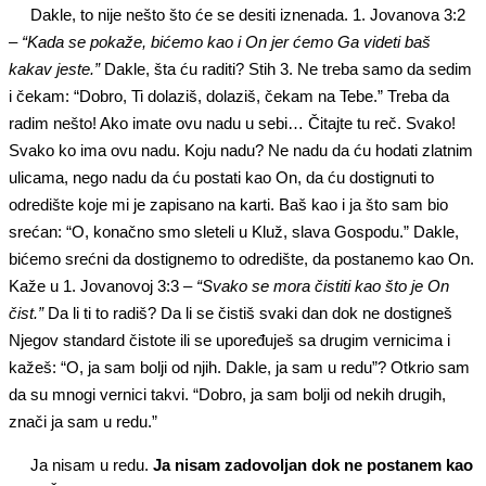
Dakle, to nije nešto što će se desiti iznenada. 1. Jovanova 3:2
–
“Kada se pokaže, bićemo kao i On jer ćemo Ga videti baš
kakav jeste.”
Dakle, šta ću raditi? Stih 3. Ne treba samo da sedim
i čekam: “Dobro, Ti dolaziš, dolaziš, čekam na Tebe.” Treba da
radim nešto! Ako imate ovu nadu u sebi… Čitajte tu reč. Svako!
Svako ko ima ovu nadu. Koju nadu? Ne nadu da ću hodati zlatnim
ulicama, nego nadu da ću postati kao On, da ću dostignuti to
odredište koje mi je zapisano na karti. Baš kao i ja što sam bio
srećan: “O, konačno smo sleteli u Kluž, slava Gospodu.” Dakle,
bićemo srećni da dostignemo to odredište, da postanemo kao On.
Kaže u 1. Jovanovoj 3:3 –
“Svako se mora čistiti kao što je On
čist.”
Da li ti to radiš? Da li se čistiš svaki dan dok ne dostigneš
Njegov standard čistote ili se upoređuješ sa drugim vernicima i
kažeš: “O, ja sam bolji od njih. Dakle, ja sam u redu”? Otkrio sam
da su mnogi vernici takvi. “Dobro, ja sam bolji od nekih drugih,
znači ja sam u redu.”
Ja nisam u redu.
Ja nisam zadovoljan dok ne postanem kao