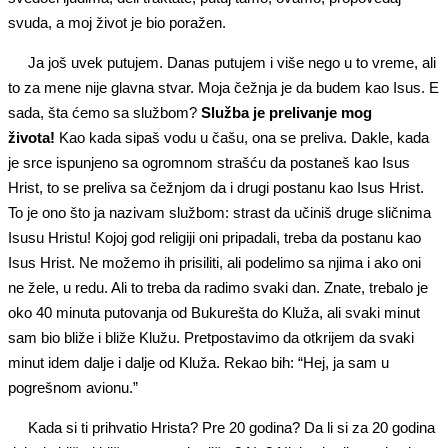
svuda, a moj život je bio poražen.
Ja još uvek putujem. Danas putujem i više nego u to vreme, ali
to za mene nije glavna stvar. Moja čežnja je da budem kao Isus. E
sada, šta ćemo sa službom?
Služba je prelivanje mog
života!
Kao kada sipaš vodu u čašu, ona se preliva. Dakle, kada
je srce ispunjeno sa ogromnom strašću da postaneš kao Isus
Hrist, to se preliva sa čežnjom da i drugi postanu kao Isus Hrist.
To je ono što ja nazivam službom: strast da učiniš druge sličnima
Isusu Hristu! Kojoj god religiji oni pripadali, treba da postanu kao
Isus Hrist. Ne možemo ih prisiliti, ali podelimo sa njima i ako oni
ne žele, u redu. Ali to treba da radimo svaki dan. Znate, trebalo je
oko 40 minuta putovanja od Bukurešta do Kluža, ali svaki minut
sam bio bliže i bliže Klužu. Pretpostavimo da otkrijem da svaki
minut idem dalje i dalje od Kluža. Rekao bih: “Hej, ja sam u
pogrešnom avionu.”
Kada si ti prihvatio Hrista? Pre 20 godina? Da li si za 20 godina