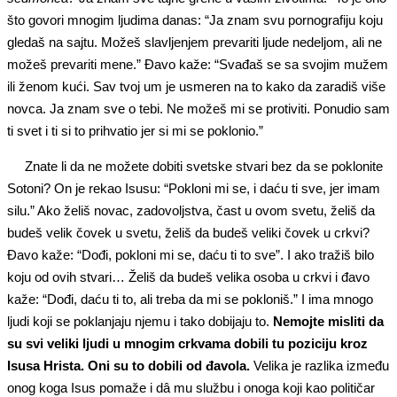
što govori mnogim ljudima danas: “Ja znam svu pornografiju koju
gledaš na sajtu. Možeš slavljenjem prevariti ljude nedeljom, ali ne
možeš prevariti mene.” Đavo kaže: “Svađaš se sa svojim mužem
ili ženom kući. Sav tvoj um je usmeren na to kako da zaradiš više
novca. Ja znam sve o tebi. Ne možeš mi se protiviti. Ponudio sam
ti svet i ti si to prihvatio jer si mi se poklonio.”
Znate li da ne možete dobiti svetske stvari bez da se poklonite
Sotoni? On je rekao Isusu: “Pokloni mi se, i daću ti sve, jer imam
silu.” Ako želiš novac, zadovoljstva, čast u ovom svetu, želiš da
budeš velik čovek u svetu, želiš da budeš veliki čovek u crkvi?
Đavo kaže: “Dođi, pokloni mi se, daću ti to sve”. I ako tražiš bilo
koju od ovih stvari… Želiš da budeš velika osoba u crkvi i đavo
kaže: “Dođi, daću ti to, ali treba da mi se pokloniš.” I ima mnogo
ljudi koji se poklanjaju njemu i tako dobijaju to.
Nemojte misliti da
su svi veliki ljudi u mnogim crkvama dobili tu poziciju kroz
Isusa Hrista. Oni su to dobili od đavola.
Velika je razlika između
onog koga Isus pomaže i dâ mu službu i onoga koji kao političar