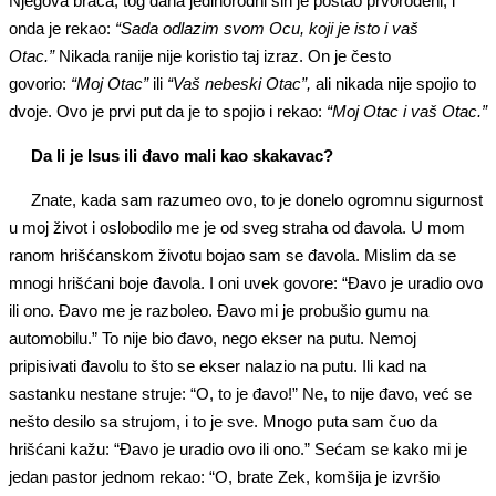
Njegova braća, tog dana jedinorodni sin je postao prvorođeni, i
onda je rekao:
“Sada odlazim svom Ocu, koji je isto i vaš
Otac.”
Nikada ranije nije koristio taj izraz. On je često
govorio:
“Moj Otac”
ili
“Vaš nebeski Otac”,
ali nikada nije spojio to
dvoje. Ovo je prvi put da je to spojio i rekao:
“Moj Otac i vaš Otac.”
Da li je Isus ili đavo mali kao skakavac?
Znate, kada sam razumeo ovo, to je donelo ogromnu sigurnost
u moj život i oslobodilo me je od sveg straha od đavola. U mom
ranom hrišćanskom životu bojao sam se đavola. Mislim da se
mnogi hrišćani boje đavola. I oni uvek govore: “Đavo je uradio ovo
ili ono. Đavo me je razboleo. Đavo mi je probušio gumu na
automobilu.” To nije bio đavo, nego ekser na putu. Nemoj
pripisivati đavolu to što se ekser nalazio na putu. Ili kad na
sastanku nestane struje: “O, to je đavo!” Ne, to nije đavo, već se
nešto desilo sa strujom, i to je sve. Mnogo puta sam čuo da
hrišćani kažu: “Đavo je uradio ovo ili ono.” Sećam se kako mi je
jedan pastor jednom rekao: “O, brate Zek, komšija je izvršio