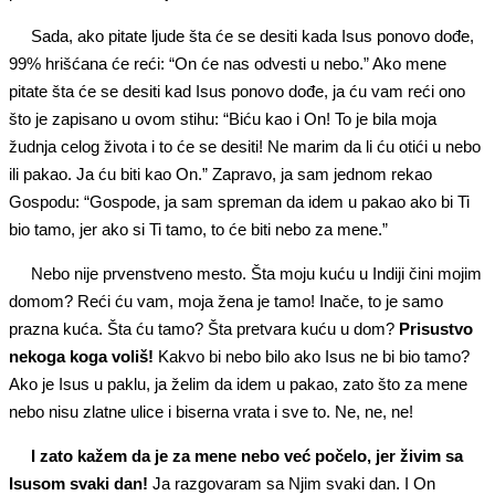
Sada, ako pitate ljude šta će se desiti kada Isus ponovo dođe,
99% hrišćana će reći: “On će nas odvesti u nebo.” Ako mene
pitate šta će se desiti kad Isus ponovo dođe, ja ću vam reći ono
što je zapisano u ovom stihu: “Biću kao i On! To je bila moja
žudnja celog života i to će se desiti! Ne marim da li ću otići u nebo
ili pakao. Ja ću biti kao On.” Zapravo, ja sam jednom rekao
Gospodu: “Gospode, ja sam spreman da idem u pakao ako bi Ti
bio tamo, jer ako si Ti tamo, to će biti nebo za mene.”
Nebo nije prvenstveno mesto. Šta moju kuću u Indiji čini mojim
domom? Reći ću vam, moja žena je tamo! Inače, to je samo
prazna kuća. Šta ću tamo? Šta pretvara kuću u dom?
Prisustvo
nekoga koga voliš!
Kakvo bi nebo bilo ako Isus ne bi bio tamo?
Ako je Isus u paklu, ja želim da idem u pakao, zato što za mene
nebo nisu zlatne ulice i biserna vrata i sve to. Ne, ne, ne!
I zato kažem da je za mene nebo već počelo, jer živim sa
Isusom svaki dan!
Ja razgovaram sa Njim svaki dan. I On