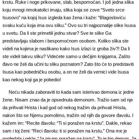
krstu. Ruke i noge prikovane, slab, bespomoćan. I još jedna slika
koju mnogi rimokatolici imaju, slika koja se zove “Sveto srce
Isusovo” na kojoj Isus izgleda kao žena i kaže: “Blagosloviću
svaku kuću koja ima ovu sliku.” Ovo su tri najpoznatije slike Isusa
u svetu. Da li ste primetili jednu stvar? Sve te slike Ga
predstavljaju slabom i bespomoćnom osobom. Koliko slika ste
videli na kojima je naslikano kako Isus izlazi iz groba živ?! Da li
ste videli takvu sliku? Videćete samo u dečijim knjigama. Zašto
đavo ne želi da učini tu sliku poznatom? Zato što će to predstaviti
Isusa kao pobedničku osobu, a on ne želi da vernici vide Isusa
kao nekog koji ga je pobedio!
Neću nikada zaboraviti to kada sam isterivao demona iz jedne
žene. Nisam znao da je opsednuta demonom. Tražio sam od nje
da prihvati Hrista i kad god od nekog tražim da prihvati Hrista,
nakon što se Njemu pomolimo, tražim od njih da govore đavolu. I
kažem im: “Recite đavolu: “Ti si poražen na krstu”. Dakle, rekao
sam i toj ženi: “Reci đavolu: ti si poražen na krstu.” Ona me je
pogledala i rekla: “Ja nisam poražen na krstu”. To je bio demon. Ja