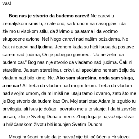
vas!
Bog nas je stvorio da budemo carevi!
Ne carevi u
zemaljskom smislu, znate ono, sa krunom na našoj glavi i da
živimo u visokom stilu, da živimo u palatama i da vozimo
skupocene avione. Ne! Nego carevi nad našim požudama. Ne
čak ni carevi nad ljudima. Jednom kada su hteli Isusa da postave
carem nad ljudima, On je pobegao govoreći: “Ja ne želim da
budem car.” Bog nas nije stvorio da vladamo nad ljudima. Čak ni
starešine. Ja sam starešina u crkvi, ali apsolutno nemam želju da
vladam nad bilo kime. Ne.
Ako sam starešina, onda sam sluga,
a ne car!
Ali treba da vladam nad mojim telom. Treba da vladam
nad svojim umom, da mi misli ne lutaju tamo i ovamo, zato što me
je Bog stvorio da budem kao On. Moj stari otac Adam je izgubio tu
privilegiju, ali Isus je došao i povratio me u to stanje. I da bi završio
posao, izlio je Svetog Duha u mene. Zbog toga je najvažnija stvar
u hrišćanskom životu biti ispunjen Svetim Duhom.
Mnogi hrišćani misle da je najvažnije biti očišćen u Hristovoj