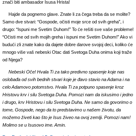
znači biti ambasador Isusa Hrista!
Hajde da pognemo glave. Znate li za čega treba da se molite?
Samo dve stvari: “Gospode, očisti moje srce od svih greha”, i
drugo: “Ispuni me Svetim Duhom!” To će rešiti sve vaše probleme!
“Očisti me od svih mojih greha i ispuni me Svetim Duhom!” Ako vi
budući zli znate kako da dajete dobre darove svojoj deci, koliko će
mnogo više vaš nebeski Otac dati Svetoga Duha onima koji traže
od Njega?
Nebeski Oče! Hvala Ti za tako predivno spasenje koje nas
oslobađa od svih bednih stvari koje je đavo stavio na Adama i na
celo Adamovo potomstvo. Hvala Ti za potpuno spasenje kroz
Hristovu krv i silu Svetoga Duha. Pomozi nam da iskusimo i jedno
i drugo, krv Hristovu i silu Svetoga Duha. Ne samo da govorimo o
tome, Gospode, nego da to predstavimo u našem životu, da
možemo živeti kao što je Isus živeo na ovoj zemlji. Pomozi nam!
Molimo se u Isusovo ime. Amin.