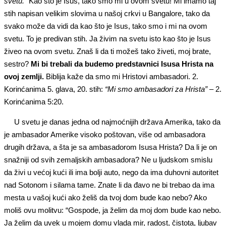
svetu.”
Kao što je Isus, tako smo mi u ovom svetu! Mi imamo taj
stih napisan velikim slovima u našoj crkvi u Bangalore, tako da
svako može da vidi da kao što je Isus, tako smo i mi na ovom
svetu. To je predivan stih. Ja živim na svetu isto kao što je Isus
živeo na ovom svetu. Znaš li da ti možeš tako živeti, moj brate,
sestro?
Mi bi trebali da budemo predstavnici Isusa Hrista na
ovoj zemlji.
Biblija kaže da smo mi Hristovi ambasadori. 2.
Korinćanima 5. glava, 20. stih:
“Mi smo ambasadori za Hrista”
– 2.
Korinćanima 5:20.
U svetu je danas jedna od najmoćnijih država Amerika, tako da
je ambasador Amerike visoko poštovan, više od ambasadora
drugih država, a šta je sa ambasadorom Isusa Hrista? Da li je on
snažniji od svih zemaljskih ambasadora? Ne u ljudskom smislu
da živi u većoj kući ili ima bolji auto, nego da ima duhovni autoritet
nad Sotonom i silama tame. Znate li da đavo ne bi trebao da ima
mesta u vašoj kući ako želiš da tvoj dom bude kao nebo? Ako
moliš ovu molitvu: “Gospode, ja želim da moj dom bude kao nebo.
Ja želim da uvek u mojem domu vlada mir, radost, čistota, ljubav