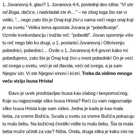
1. Jovanovoj 4. glavi? 1. Jovanova 4:4, poslednji deo stiha:
“Vi ste
od Boga, dečice, i nadvladali ste ih…”
– ne zbog toga što ste vi
veliki,
“…nego zato što je Onaj koji živi u vama veći nego onaj koji
je na svetu.”
Velika tema apostola Jovana je “pobeđivanje”.
Uzmite konkordanciju i tražite reč: “pobediti”. Jovan spominje više
tu reč nego bilo ko drugi, u 1. poslanici Jovanovoj i Otkrivenju:
pobednici, pobednici… Ovde u 1. Jovanovoj 4:4 govori kako mi
pobeđujemo, zato što je Onaj koji živi u meni pobednik! On je veći
od svega u svetu, veći je od đavola, veći od svega, a ja sam
Njegov sin. Vi ste Njegovi sinovi i kćeri.
Treba da vidimo mnogo
veću viziju Isusa Hrista!
Đavo je uvek predstavljao Isusa kao slabog i bespomoćnog.
Koje su najpoznatije slike Isusa Hrista? Reći ću vam najpoznatije
slike Isusa Hrista koje sam video. Jedna je kada je kao mala
beba, za vreme Božića. Svuda u svetu za vreme Božića pokazuju
tu malu bebu. Na božićnoj čestitki vidite tu malu bebu. Šta ta mala
beba može učiniti za vas? Ništa. Onda, druga slika je kako visi na