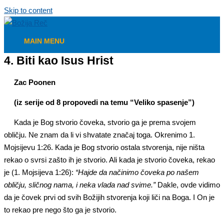
Skip to content
MAIN MENU
4. Biti kao Isus Hrist
Zac Poonen
(iz serije od 8 propovedi na temu “Veliko spasenje”)
Kada je Bog stvorio čoveka, stvorio ga je prema svojem
obličju. Ne znam da li vi shvatate značaj toga. Okrenimo 1.
Mojsijevu 1:26. Kada je Bog stvorio ostala stvorenja, nije ništa
rekao o svrsi zašto ih je stvorio. Ali kada je stvorio čoveka, rekao
je (1. Mojsijeva 1:26):
“Hajde da načinimo čoveka po našem
obličju, sličnog nama, i neka vlada nad svime.”
Dakle, ovde vidimo
da je čovek prvi od svih Božijih stvorenja koji liči na Boga. I On je
to rekao pre nego što ga je stvorio.