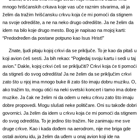
mnogo hrišćanskih crkava koje vas uče raznim stvarima, ali ja
želim da tražim hrišćansku crkvu koja će mi pomoći da stignem
na svoje odredište, a ne na neko drugo odredište. Ja ne želim da
idem na bilo koje drugo mesto. Bog je napisao na mojoj karti:
“Predodređen da postane potpuno kao Isus Hrist!”
Znate, ljudi pitaju kojoj crkvi da se priključe. To je kao da pitaš u
koji avion ćeš sesti. Ja bih rekao: “Pogledaj svoju kartu i sedi u taj
avion.” Dakle, kojoj crkvi ćeš se priključiti? Crkvi koja će ti pomoći
da stigneš do svog odredišta! Ja ne želim da se priključim crkvi
zato što u njoj ima mnogo buke ili zato što imaju dobru muziku. O,
ako tražim to, mogu otići na neki svetski koncert i tamo ima dobre
muzike. Ja čak ne želim ni da odem u neku crkvu zato što imaju
dobre propovedi. Mogu slušati neke političare. Oni su takođe dobri
govornici. Ja želim da idem u crkvu koja će mi pomoći da stignem
do svog odredišta. To je jedino što tražim. Ne zanimaju me sve
druge crkve. Kao i kada dođem na aerodrom, nije me briga gde
ostali avionu idu, ja želim da uđem u onaj avion koji ide na