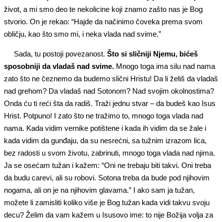
život, a mi smo deo te nekolicine koji znamo zašto nas je Bog
stvorio. On je rekao: “Hajde da načinimo čoveka prema svom
obličju, kao što smo mi, i neka vlada nad svime.”
Sada, tu postoji povezanost.
Što si sličniji Njemu, bićeš
sposobniji da vladaš nad svime.
Mnogo toga ima silu nad nama
zato što ne čeznemo da budemo slični Hristu! Da li želiš da vladaš
nad grehom? Da vladaš nad Sotonom? Nad svojim okolnostima?
Onda ću ti reći šta da radiš. Traži jednu stvar – da budeš kao Isus
Hrist. Potpuno! I zato što ne tražimo to, mnogo toga vlada nad
nama. Kada vidim vernike potištene i kada ih vidim da se žale i
kada vidim da gunđaju, da su nesrećni, sa tužnim izrazom lica,
bez radosti u svom životu, zabrinuti, mnogo toga vlada nad njima.
Ja se osećam tužan i kažem: “Oni ne trebaju biti takvi. Oni treba
da budu carevi, ali su robovi. Sotona treba da bude pod njihovim
nogama, ali on je na njihovim glavama.” I ako sam ja tužan,
možete li zamisliti koliko više je Bog tužan kada vidi takvu svoju
decu? Želim da vam kažem u Isusovo ime: to nije Božija volja za