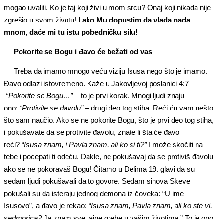
mogao uvaliti. Ko je taj koji živi u mom srcu? Onaj koji nikada nije
zgrešio u svom životu!
I ako Mu dopustim da vlada nada
mnom, daće mi tu istu pobedničku silu!
Pokorite se Bogu i đavo će bežati od vas
Treba da imamo mnogo veću viziju Isusa nego što je imamo.
Đavo odlazi istovremeno. Kaže u Jakovljevoj poslanici 4:7 –
“Pokorite se Bogu…”
– to je prvi korak. Mnogi ljudi znaju
ono:
“Protivite se đavolu”
– drugi deo tog stiha. Reći ću vam nešto
što sam naučio. Ako se ne pokorite Bogu, što je prvi deo tog stiha,
i pokušavate da se protivite đavolu, znate li šta će đavo
reći?
“Isusa znam, i Pavla znam, ali ko si ti?”
I može skočiti na
tebe i pocepati ti odeću. Dakle, ne pokušavaj da se protiviš đavolu
ako se ne pokoravaš Bogu! Čitamo u Delima 19. glavi da su
sedam ljudi pokušavali da to govore. Sedam sinova Skeve
pokušali su da isteraju jednog demona iz čoveka: “U ime
Isusovo”, a đavo je rekao:
“Isusa znam, Pavla znam, ali ko ste vi,
sedmorica?
Ja znam sve tajne grehe u vašim životima.” To je ono