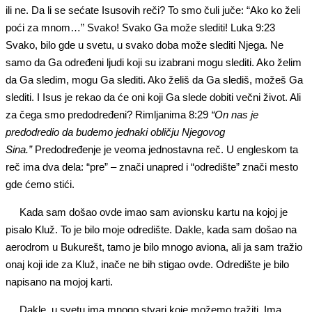
ili ne. Da li se sećate Isusovih reči? To smo čuli juče: “Ako ko želi
poći za mnom…” Svako! Svako Ga može slediti! Luka 9:23
Svako, bilo gde u svetu, u svako doba može slediti Njega. Ne
samo da Ga određeni ljudi koji su izabrani mogu slediti. Ako želim
da Ga sledim, mogu Ga slediti. Ako želiš da Ga slediš, možeš Ga
slediti. I Isus je rekao da će oni koji Ga slede dobiti večni život. Ali
za čega smo predodređeni? Rimljanima 8:29
“On nas je
predodredio da budemo jednaki obličju Njegovog
Sina.”
Predodređenje je veoma jednostavna reč. U engleskom ta
reč ima dva dela: “pre” – znači unapred i “odredište” znači mesto
gde ćemo stići.
Kada sam došao ovde imao sam avionsku kartu na kojoj je
pisalo Kluž. To je bilo moje odredište. Dakle, kada sam došao na
aerodrom u Bukurešt, tamo je bilo mnogo aviona, ali ja sam tražio
onaj koji ide za Kluž, inače ne bih stigao ovde. Odredište je bilo
napisano na mojoj karti.
Dakle, u svetu ima mnogo stvari koje možemo tražiti. Ima