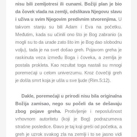
nisu bili zemljotresi ili cunami. Božiji plan je bio
da čovek vlada na zemlji, odslikava Njegovu slavu
i uživa u svim Njegovim predivnim stvorenjima.
U
takvom stanju su bili Adam i Eva na početku.
Međutim, kada su učinili ono što je Bog zabranio (a
mogli su to da urade zato što im je Bog dao slobodnu
volju), tada je na svet došao greh. Pojavom greha je
raskinuta veza između Boga i čoveka, a zemlja je
postala prokleta. Kao rezultat toga nastali su mnogi
poremećaji u celom univerzumu. Kroz čovečiji greh
je došla smrt koja je ušla u sve ljude (Rim.5:12).
Dakle, poremećaji u prirodi nisu bila originalna
Božija zamisao, nego su počeli da se dešavaju
zbog pojave greha.
Protivljenje i neposlušnost
vrhovnom autoritetu (koji je Bog) podrazumeva
strašne posledice. Đavo je taj koji greši od početka, a
greh je uzrok svakog zla na zemlji i to se jasno vidi