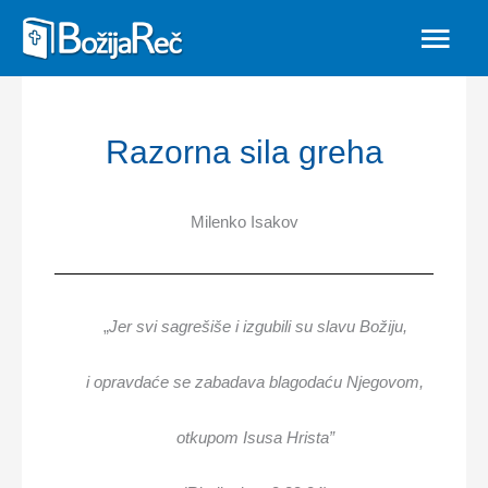
Skip
MAIN
to
MEN
content
Razorna sila greha
Milenko Isakov
„
Jer svi sagrešiše i izgubili su slavu Božiju,
i opravdaće se zabadava blagodaću Njegovom,
otkupom Isusa Hrista”