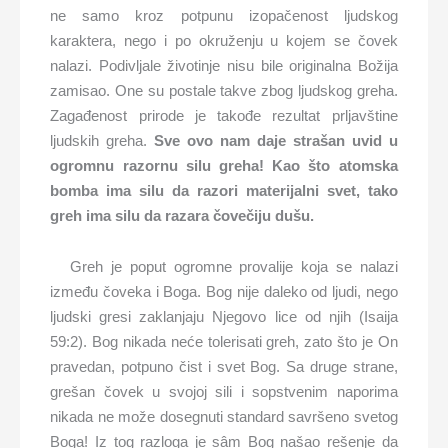
ne samo kroz potpunu izopačenost ljudskog
karaktera, nego i po okruženju u kojem se čovek
nalazi. Podivljale životinje nisu bile originalna Božija
zamisao. One su postale takve zbog ljudskog greha.
Zagađenost prirode je takođe rezultat prljavštine
ljudskih greha.
Sve ovo nam daje strašan uvid u
ogromnu razornu silu greha! Kao što atomska
bomba ima silu da razori materijalni svet, tako
greh ima silu da razara čovečiju dušu.
Greh je poput ogromne provalije koja se nalazi
između čoveka i Boga. Bog nije daleko od ljudi, nego
ljudski gresi zaklanjaju Njegovo lice od njih (Isaija
59:2). Bog nikada neće tolerisati greh, zato što je On
pravedan, potpuno čist i svet Bog. Sa druge strane,
grešan čovek u svojoj sili i sopstvenim naporima
nikada ne može dosegnuti standard savršeno svetog
Boga! Iz tog razloga je sâm Bog našao rešenje da