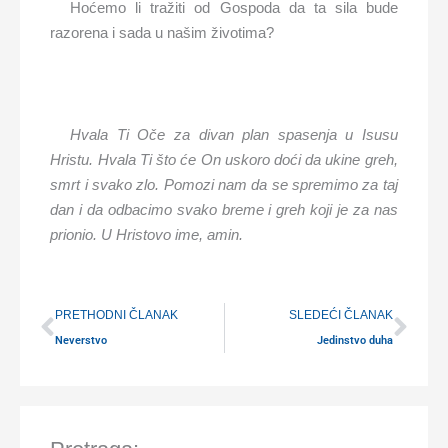
Hoćemo li tražiti od Gospoda da ta sila bude
razorena i sada u našim životima?
Hvala Ti Oče za divan plan spasenja u Isusu
Hristu. Hvala Ti što će On uskoro doći da ukine greh,
smrt i svako zlo. Pomozi nam da se spremimo za taj
dan i da odbacimo svako breme i greh koji je za nas
prionio. U Hristovo ime, amin.
Prev
Nex
PRETHODNI ČLANAK
SLEDEĆI ČLANAK
Neverstvo
Jedinstvo duha