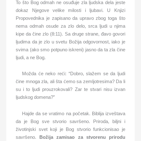
To što Bog odmah ne osuđuje zla ljudska dela jeste
dokaz Njegove velike milosti i ljubavi. U Knjizi
Propovednika je zapisano da upravo zbog toga što
nema odmah osude za zlo delo, srca ljudi u njima
kipe da čine zlo (8:11). Sa druge strane, đavo govori
ljudima da je zlo u svetu Božija odgovornost, iako je
svima (ako smo potpuno iskreni) jasno da ta zla čine
ljudi, a ne Bog.
Možda će neko reći: “Dobro, slažem se da ljudi
čine mnoga zla, ali šta ćemo sa zemljotresima? Da li
su i to ljudi prouzrokovali? Zar te stvari nisu izvan
ljudskog domena?”
Hajde da se vratimo na početak. Biblija izveštava
da je Bog sve stvorio savršeno. Priroda, biljni i
životinjski svet koji je Bog stvorio funkcionisao je
savršeno.
Božija zamisao za stvorenu prirodu