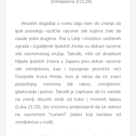
(Rimljanima 3:23,24)
Aktuelni događaji u svetu daju nam do znanja da
ljudi poseduju različite razorne sile kojima žele da
naude jedni drugima. Rat u Libiji i mnoštvo uništenih
zgrada i izgubljenih ljudskih života su dokazi razorne
sile savremenog oružja. Takođe, više od dvadeset
hiljada ljudskih žrtava u Japanu jesu dokaz razorne
sile zemljotresa, kao i ispunjenje proročke reči
Gospoda Isusa Hrista. Isus je rekao da će znaci
poslednjeg vremena biti ratovi, zemljotresi,
gladovanja i pomor. Takođe je zapisano da će narode
na zemlji obuzeti strah od huke i morskih talasa
(Luka 21:25), što možemo pretpostaviti da se odnosi
na savremeni “cunami” (talasi koji nastanu od
zemljotresa u vodi).