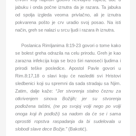
jabuku i onda počne iznutra da je razara. Ta jabuka
od spolja izgleda veoma privlačno, ali je iznutra
pokvarena pošto je crv uradio svoj posao. Na isti
način, greh se nalazi u srcu ljudi i razara ih iznutra.
Poslanica Rimljanima 8:19-23 govori o tome kako
se bolest greha odrazila na celu prirodu. Greh je kao
zarazna infekcija koja se brzo širi nanoseći ljudima i
prirodi teške posledice. Apostol Pavle govori u
Rim.8:17,18 o slavi koju će naslediti svi Hristovi
sledbenici koji su spremni da sada stradaju sa Njim.
Zatim, dalje kaže:
“Jer stvorenja stalno čeznu za
otkrivenjem sinova Božijih; jer su stvorenja
podložena taštini, (ne po svojoj volji nego po volji
onoga koji ih podloži) sa nadom da će se i sama
oprostiti ropstva raspadanja da bi sudelovala u
slobodi slave dece Božje.”
(Bakotić).