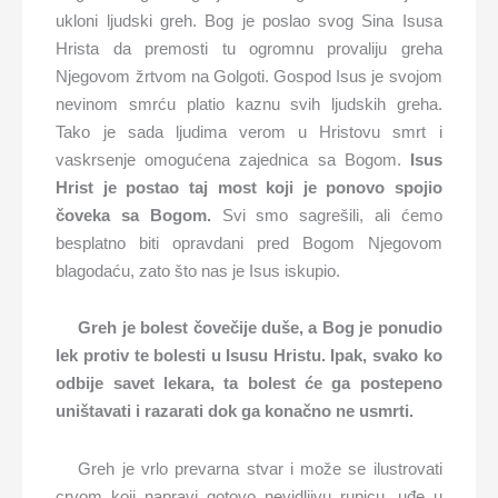
ukloni ljudski greh. Bog je poslao svog Sina Isusa
Hrista da premosti tu ogromnu provaliju greha
Njegovom žrtvom na Golgoti. Gospod Isus je svojom
nevinom smrću platio kaznu svih ljudskih greha.
Tako je sada ljudima verom u Hristovu smrt i
vaskrsenje omogućena zajednica sa Bogom.
Isus
Hrist je postao taj most koji je ponovo spojio
čoveka sa Bogom.
Svi smo sagrešili, ali ćemo
besplatno biti opravdani pred Bogom Njegovom
blagodaću, zato što nas je Isus iskupio.
Greh je bolest čovečije duše, a Bog je ponudio
lek protiv te bolesti u Isusu Hristu. Ipak, svako ko
odbije savet lekara, ta bolest će ga postepeno
uništavati i razarati dok ga konačno ne usmrti.
Greh je vrlo prevarna stvar i može se ilustrovati
crvom koji napravi gotovo nevidljivu rupicu, uđe u