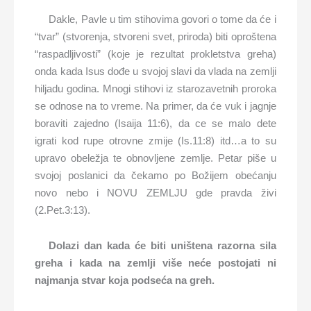
Dakle, Pavle u tim stihovima govori o tome da će i
“tvar” (stvorenja, stvoreni svet, priroda) biti oproštena
“raspadljivosti” (koje je rezultat prokletstva greha)
onda kada Isus dođe u svojoj slavi da vlada na zemlji
hiljadu godina. Mnogi stihovi iz starozavetnih proroka
se odnose na to vreme. Na primer, da će vuk i jagnje
boraviti zajedno (Isaija 11:6), da ce se malo dete
igrati kod rupe otrovne zmije (Is.11:8) itd…a to su
upravo obeležja te obnovljene zemlje. Petar piše u
svojoj poslanici da čekamo po Božijem obećanju
novo nebo i NOVU ZEMLJU gde pravda živi
(2.Pet.3:13).
Dolazi dan kada će biti uništena razorna sila
greha i kada na zemlji više neće postojati ni
najmanja stvar koja podseća na greh.