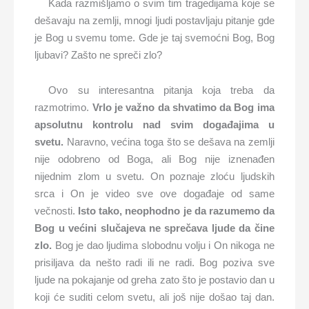
Kada razmišljamo o svim tim tragedijama koje se
dešavaju na zemlji, mnogi ljudi postavljaju pitanje gde
je Bog u svemu tome. Gde je taj svemoćni Bog, Bog
ljubavi? Zašto ne spreči zlo?
Ovo su interesantna pitanja koja treba da
razmotrimo.
Vrlo je važno da shvatimo da Bog ima
apsolutnu kontrolu nad svim događajima u
svetu.
Naravno, većina toga što se dešava na zemlji
nije odobreno od Boga, ali Bog nije iznenađen
nijednim zlom u svetu. On poznaje zloću ljudskih
srca i On je video sve ove događaje od same
večnosti.
Isto tako, neophodno je da razumemo da
Bog u većini slučajeva ne sprečava ljude da čine
zlo.
Bog je dao ljudima slobodnu volju i On nikoga ne
prisiljava da nešto radi ili ne radi. Bog poziva sve
ljude na pokajanje od greha zato što je postavio dan u
koji će suditi celom svetu, ali još nije došao taj dan.