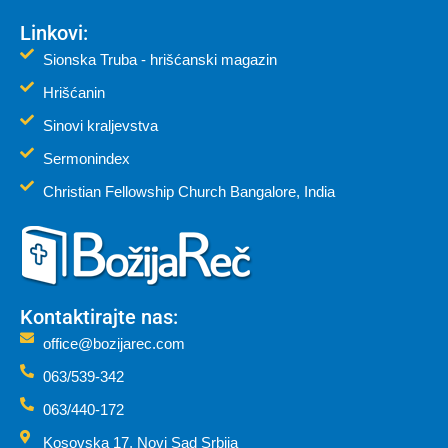
Linkovi:
Sionska Truba - hrišćanski magazin
Hrišćanin
Sinovi kraljevstva
Sermonindex
Christian Fellowship Church Bangalore, India
Kontaktirajte nas:
office@bozijarec.com
063/539-342
063/440-172
Kosovska 17, Novi Sad Srbija