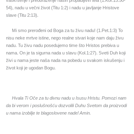
vaskrsenje i preobraženje naših propadljivih tela (1.Kor.15:50-
54), nadu u večni život (Titu 1:2) i nadu u javljanje Hristove
slave (Titu 2:13).
Mi smo prerođeni od Boga za tu živu nadu! (1.Pet.1:3) To
nisu neke mrtve istine, nego realne stvari koje nam daju živu
nadu. Tu živu nadu posedujemo time što Hristos prebiva u
nama. On je ta sigurna nada u slavu (Kol.1:27). Sveti Duh koji
živi u nama jeste naša nada na pobedu u svakom iskušenju i
život koji je ugodan Bogu.
Hvala Ti Oče za tu divnu nadu u Isusu Hristu. Pomozi nam
da bi verom i poslušnošću dozvolili Duhu Svetom da proizvodi
u nama izobilje te blagoslovene nade! Amin.