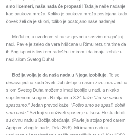
smo licemeri, naša nada će propasti!
Tada je naše nadanje
kao paukova mreža. Koliko je paukova mreža postojana kada
čovek želi da je skloni, toliko je postojano naše nadanje!
Međutim, u uvodnom stihu se govori u sasvim drugačijoj
nadi. Pavle je želeo da vera hrišćana u Rimu rezultira time da
ih Bog ispuni istinskom radošću i mirom i da imaju izobilje u
nadi silom Svetog Duha!
Božija volja je da naša nada u Njega izobiluje.
To se
dešava jedino kada Sveti Duh deluje u našim životima. Jedino
silom Svetog Duha možemo imati izobilje u nadi, a nikako
sopstvenom snagom. Rimljanima 8:24 kaže
“Jer se nadom
spasosmo.”
Jedan prevod kaže: “
Pošto smo se spasli, dobili
smo nadu.”
Svi koji su doživeli spasenje u Isusu Hristu dobili
su divnu nadu u Božija obećanja. (Pavle je stojao pred carem
Agripom zbog te nade, Dela 26:6). Mi imamo nadu u