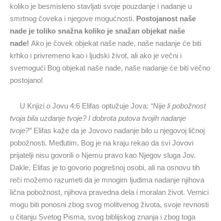
koliko je besmisleno stavljati svoje pouzdanje i nadanje u
smrtnog čoveka i njegove mogućnosti.
Postojanost naše
nade je toliko snažna koliko je snažan objekat naše
nade!
Ako je čovek objekat naše nade, naše nadanje će biti
krhko i privremeno kao i ljudski život, ali ako je večni i
svemogući Bog objekat naše nade, naše nadanje će biti večno
postojano!
U Knjizi o Jovu 4:6 Elifas optužuje Jova:
“Nije li pobožnost
tvoja bila uzdanje tvoje? I dobrota putova tvojih nadanje
tvoje?”
Elifas kaže da je Jovovo nadanje bilo u njegovoj ličnoj
pobožnosti. Međutim, Bog je na kraju rekao da svi Jovovi
prijatelji nisu govorili o Njemu pravo kao Njegov sluga Jov.
Dakle, Elifas je to govorio pogrešnoj osobi, ali na osnovu tih
reči možemo razumeti da je mnogim ljudima nadanje njihova
lična pobožnost, njihova pravedna dela i moralan život. Vernici
mogu biti ponosni zbog svog molitvenog života, svoje revnosti
u čitanju Svetog Pisma, svog biblijskog znanja i zbog toga