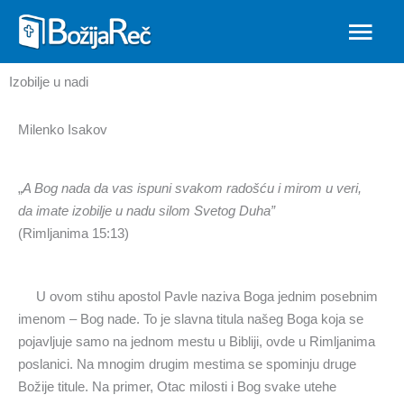
Skip
MAIN
to
MEN
content
Izobilje u nadi
Milenko Isakov
„
A Bog nada da vas ispuni svakom radošću i mirom u veri,
da imate izobilje u nadu silom Svetog Duha
”
(R
imljanima 15:13)
U ovom stihu apostol Pavle naziva Boga jednim posebnim
imenom – Bog nade. To je slavna titula našeg Boga koja se
pojavljuje samo na jednom mestu u Bibliji, ovde u Rimljanima
poslanici. Na mnogim drugim mestima se spominju druge
Božije titule. Na primer, Otac milosti i Bog svake utehe