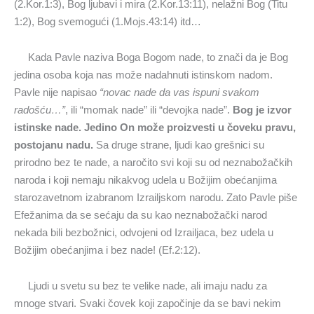
(2.Kor.1:3), Bog ljubavi i mira (2.Kor.13:11), nelažni Bog (Titu
1:2), Bog svemogući (1.Mojs.43:14) itd…
Kada Pavle naziva Boga Bogom nade, to znači da je Bog
jedina osoba koja nas može nadahnuti istinskom nadom.
Pavle nije napisao
“novac nade da vas ispuni svakom
radošću…”
, ili “momak nade” ili “devojka nade”.
Bog je izvor
istinske nade. Jedino On može proizvesti u čoveku pravu,
postojanu nadu.
Sa druge strane, ljudi kao grešnici su
prirodno bez te nade, a naročito svi koji su od neznabožačkih
naroda i koji nemaju nikakvog udela u Božijim obećanjima
starozavetnom izabranom Izrailjskom narodu. Zato Pavle piše
Efežanima da se sećaju da su kao neznabožački narod
nekada bili bezbožnici, odvojeni od Izrailjaca, bez udela u
Božijim obećanjima i bez nade! (Ef.2:12).
Ljudi u svetu su bez te velike nade, ali imaju nadu za
mnoge stvari. Svaki čovek koji započinje da se bavi nekim