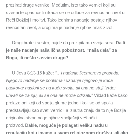
prezirati druge vernike. Međutim, isto tako vernici koji su
svesni te opasnosti nikada se ne odluče za revnostan život u
Reči Božijoj i molitvi. Tako jednima nadanje postaje njihov
revnostan život, a drugima je nadanje njihov mlak život.
Dragi brate i sestro, hajde da preispitamo svoja srca!
Da li
je naše nadanje naša lična pobožnost, “naša dela” za
Boga, ili nešto sasvim drugo?
U Jovu 8:13-15 kaže:
“…i nadanje licemerovo propada.
Njegovo nadanje se podlama i uzdanje njegovo je kuća
paukova; nasloni se na kuću svoju, ali ona ne stoji tvrdo;
uhvati se za nju, ali se ona ne može održati.”
Vildad kaže kako
prolaze oni koji od spolja glume jedno i koji se od spolja
predstavljaju kao sveti vernici, a iznutra znaju da to nije Božija
originalna stvar, nego njihov spoljašnji veštački
proizvod.
Dakle, moguće je polagati veliku nadu u
reputaciju koju imamo u svom religioznom društvu, ali ako