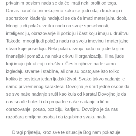
privatnim poslom nada se da će imati neki profit od toga.
Danas naročito primećujemo kako se ljudi odaju kockanju i
sportstkom klađenju nadajući se da će imati materijalnu dobit.
Mnogi ljudi polažu veliku nadu na svoje sposobnosti,
inteligenciju, obrazovanje ili poziciju i čast koju imaju u društvu.
Takođe, mnogi ljudi polažu nadu na svoju imovinu i materijalne
stvari koje poseduju. Neki polažu svoju nadu na ljude koji im
finansijski pomažu, na neku crkvu ili organizaciju, ili na ljude
koji imaju jak uticaj u društvu. Često njihove nade samo
izgledaju stvarne i stabilne, ali one su postojane isto toliko
koliko je postojan jedan ljudski život. Svako takvo nadanje je
samo privremenog karaktera. Dovoljna je smrt jedne osobe da
se sve naše nadanje sruši kao kula od karata! Dovoljno je da
nas snađe bolest i da propadne naše nadanje u lično
obrazovanje, posao, poziciju, karijeru. Dovoljno je da nas
razočara omiljena osoba i da izgubimo svaku nadu.
Dragi prijatelju, kroz sve te situacije Bog nam pokazuje