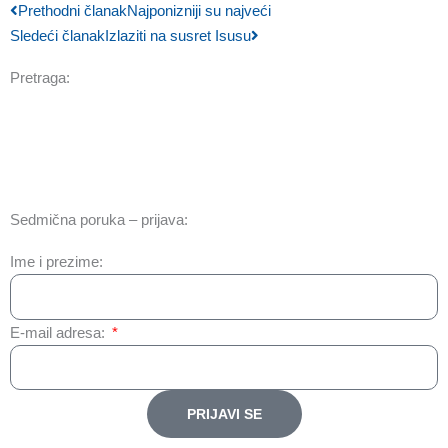
Prev
Next
Prethodni članak
Najponizniji su najveći
Sledeći članak
Izlaziti na susret Isusu
Pretraga:
Sedmična poruka – prijava:
Ime i prezime:
E-mail adresa:
PRIJAVI SE