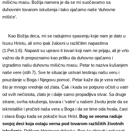
mišićnu masu. Božija namera je da se mi suočavamo sa
duhovnim tovarom iskušenja i tako ojačamo naše ‘duhovne
mišiće’.
Kao Božija deca, mi se radujemo spasenju koje nam je dato u
Isusu Hristu, ali smo ipak žalosni u različitim napastima
(1.Pet.1:6). Napasti su upravo ti tovari koji nam ne prijaju, ali je vrlo
važno da ih prepoznamo kao priliku da duhovno ojačamo i
izgradimo našu duhovnu mišićnu masu. Petar to naziva kušanjem
naše vere (stih 7). Sve te situacije ustvari testiraju našu veru i
pouzdanje u Boga i Njegovu pomoć. Petar kaže da je vera nešto
što je mnogo vrednije od zlata. Čak i kada se potpuno očisti u vatri
od svih nečistota, zlato je i dalje samo propadljiva stvar. Sa druge
strane, svrha iskušenja, tovara i ‘vatre’ u našem životu jeste da se
iskristališe i pročisti naša vera u Boga i da se time oda hvala, čast
i slava Bogu kada se pokaže Isus Hrist.
Bog se veoma raduje
svojoj deci koja ostaju verna pod tovarom različitih životnih
iskušenja.
Prilikom Hristovog dolaska, Bog će objaviti i pokazati