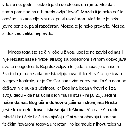
vrlo su nezgodni i teško ti je da se uklopiš sa njima. Možda ti
sama pomisao na njih predstavlja “tovar”. Možda ti je neko nešto
obećao i nikada nije ispunio, pa si razočaran. Možda te je neko
javno ponizio, pa si razočaran. Možda te je neko prevario. Možda
si doživeo veliku nepravdu.
Mnogo toga što se čini loše u životu uopšte ne zavisi od nas i
nije rezultat naše krivice, ali Bog sa posebnom svrhom dozvoljava
sve te neugodnosti. Bog dozvoljava te ljude i situacije u našem
životu koje nam sada predstavljaju tovar ili teret. Ništa nije izvan
Njegove kontrole, jer je On Car nad svim carevima. To što nam se
dešava nije puka slučajnost, jer Bog ima jedan vrhovni cilj za
svoju decu – da nas učini sličnima Hristu (Rimlj.8:29).
Jedini
način da nas Bog učini duhovno jačima i sličnijima Hristu
jeste kroz neki ‘tovar’ iskušenja i teškoća.
Vi znate šta rade
mladići koji žele fizički da ojačaju. Oni se suočavaju i bore sa
fizičkim ‘tovarom’ tegova u teretani i to izgrađuje njihovu telesnu