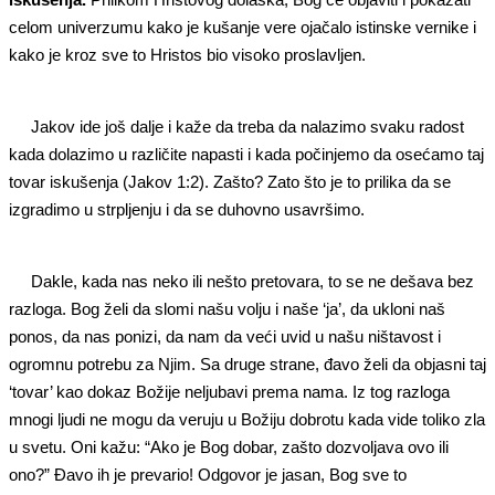
celom univerzumu kako je kušanje vere ojačalo istinske vernike i
kako je kroz sve to Hristos bio visoko proslavljen.
Jakov ide još dalje i kaže da treba da nalazimo svaku radost
kada dolazimo u različite napasti i kada počinjemo da osećamo taj
tovar iskušenja (Jakov 1:2). Zašto? Zato što je to prilika da se
izgradimo u strpljenju i da se duhovno usavršimo.
Dakle, kada nas neko ili nešto pretovara, to se ne dešava bez
razloga. Bog želi da slomi našu volju i naše ‘ja’, da ukloni naš
ponos, da nas ponizi, da nam da veći uvid u našu ništavost i
ogromnu potrebu za Njim. Sa druge strane, đavo želi da objasni taj
‘tovar’ kao dokaz Božije neljubavi prema nama. Iz tog razloga
mnogi ljudi ne mogu da veruju u Božiju dobrotu kada vide toliko zla
u svetu. Oni kažu: “Ako je Bog dobar, zašto dozvoljava ovo ili
ono?” Đavo ih je prevario! Odgovor je jasan, Bog sve to