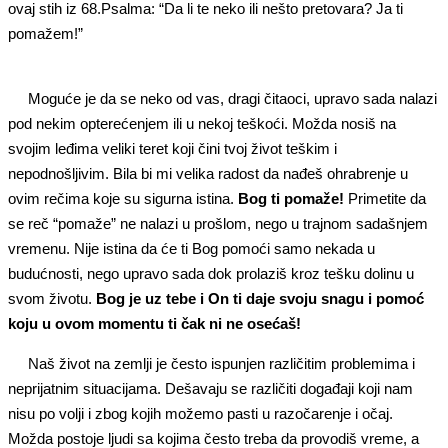
ovaj stih iz 68.Psalma: “Da li te neko ili nešto pretovara? Ja ti
pomažem!”
Moguće je da se neko od vas, dragi čitaoci, upravo sada nalazi
pod nekim opterećenjem ili u nekoj teškoći. Možda nosiš na
svojim leđima veliki teret koji čini tvoj život teškim i
nepodnošljivim. Bila bi mi velika radost da nađeš ohrabrenje u
ovim rečima koje su sigurna istina.
Bog ti pomaže!
Primetite da
se reč “pomaže” ne nalazi u prošlom, nego u trajnom sadašnjem
vremenu. Nije istina da će ti Bog pomoći samo nekada u
budućnosti, nego upravo sada dok prolaziš kroz tešku dolinu u
svom životu.
Bog je uz tebe i On ti daje svoju snagu i pomoć
koju u ovom momentu ti čak ni ne osećaš!
Naš život na zemlji je često ispunjen različitim problemima i
neprijatnim situacijama. Dešavaju se različiti događaji koji nam
nisu po volji i zbog kojih možemo pasti u razočarenje i očaj.
Možda postoje ljudi sa kojima često treba da provodiš vreme, a