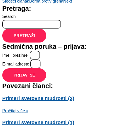
Sledeći članak
Borba protiv greha
Next
Pretraga:
Search
PRETRAŽI
Sedmična poruka – prijava:
Ime i prezime:
E-mail adresa:
PRIJAVI SE
Povezani članci:
Primeri svetovne mudrosti (2)
Pročitaj više »
Primeri svetovne mudrosti (1)