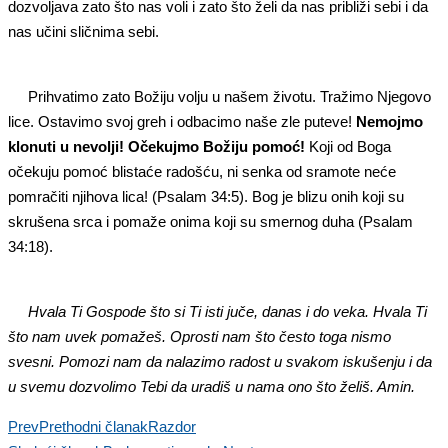
dozvoljava zato što nas voli i zato što želi da nas približi sebi i da
nas učini sličnima sebi.
Prihvatimo zato Božiju volju u našem životu. Tražimo Njegovo
lice. Ostavimo svoj greh i odbacimo naše zle puteve!
Nemojmo
klonuti u nevolji! Očekujmo Božiju pomoć!
Koji od Boga
očekuju pomoć blistaće radošću, ni senka od sramote neće
pomračiti njihova lica! (Psalam 34:5). Bog je blizu onih koji su
skrušena srca i pomaže onima koji su smernog duha (Psalam
34:18).
Hvala Ti Gospode što si Ti isti juče, danas i do veka. Hvala Ti
što nam uvek pomažeš. Oprosti nam što često toga nismo
svesni. Pomozi nam da nalazimo radost u svakom iskušenju i da
u svemu dozvolimo Tebi da uradiš u nama ono što želiš. Amin.
Prev
Prethodni članak
Razdor