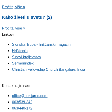
Pročitaj više »
Kako živeti u svetu? (2)
Pročitaj više »
Linkovi:
Sionska Truba - hrišćanski magazin
Hrišćanin
Sinovi kraljevstva
Sermonindex
Christian Fellowship Church Bangalore, India
Kontaktirajte nas:
office@bozijarec.com
063/539-342
063/440-172