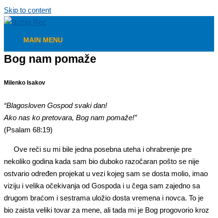
Skip to content
MAIN MENU
Bog nam pomaže
Milenko Isakov
“Blagosloven Gospod svaki dan!
Ako nas ko pretovara, Bog nam pomaže!”
(Psalam 68:19)
Ove reči su mi bile jedna posebna uteha i ohrabrenje pre
nekoliko godina kada sam bio duboko razočaran pošto se nije
ostvario određen projekat u vezi kojeg sam se dosta molio, imao
viziju i velika očekivanja od Gospoda i u čega sam zajedno sa
drugom braćom i sestrama uložio dosta vremena i novca. To je
bio zaista veliki tovar za mene, ali tada mi je Bog progovorio kroz