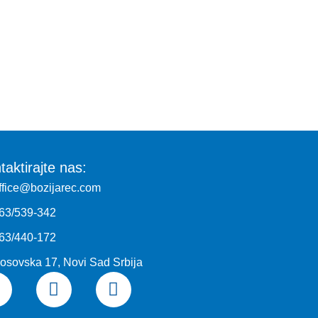
taktirajte nas:
ffice@bozijarec.com
63/539-342
63/440-172
osovska 17, Novi Sad Srbija
F
I
Y
a
n
o
c
s
u