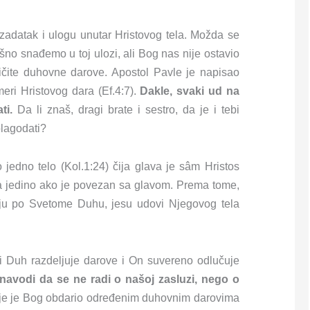
adatak i ulogu unutar Hristovog tela. Možda se
no snađemo u toj ulozi, ali Bog nas nije ostavio
čite duhovne darove. Apostol Pavle je napisao
ri Hristovog dara (Ef.4:7).
Dakle, svaki ud na
ti.
Da li znaš, dragi brate i sestro, da je i tebi
lagodati?
o jedno telo (Kol.1:24) čija glava je sâm Hristos
la jedino ako je povezan sa glavom. Prema tome,
aju po Svetome Duhu, jesu udovi Njegovog tela
i Duh razdeljuje darove i On suvereno odlučuje
navodi da se ne radi o našoj zasluzi, nego o
oje je Bog obdario određenim duhovnim darovima