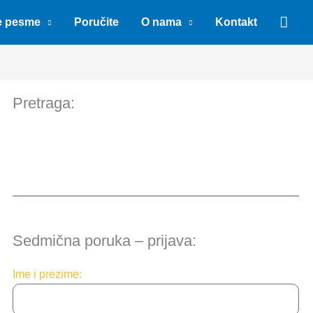
Sear
e pesme
Poručite
O nama
Kontakt
Pretraga:
Sedmična poruka – prijava:
Ime i prezime: