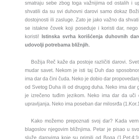
smatraju sebe zbog toga važnijima od ostalih i u
shvatili da su svi duhovni darovi samo dokaz Bož
dostojnosti ili zasluge. Zato je jako važno da shva
se istakne čovek koji poseduje i koristi dar, neg
koristi!
Istinska svrha korišćenja duhovnih dar
udovolji potrebama bližnjih.
Božija Reč kaže da postoje različiti darovi. S
mudar savet. Nekom je isti taj Duh dao sposobnos
ima dar da čini čuda. Neko je dobio dar propovedanj
od Svetog Duha ili od drugog duha. Neko ima dar go
je izrečeno tuđim jezikom. Neko ima dar da uči
upravljanja. Neko ima poseban dar milosrđa (1.Kor.1
Kako možemo prepoznati svoj dar? Kada vernik 
blagoslov njegovim bližnjima. Petar je pisao u sv
služe darovima koje su primili od Boga (1.Pet.4:10