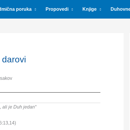
dmična poruka
Propovedi
Knjige
Duhovn
 darovi
Isakov
i, ali je Duh jedan“
6:13,14)