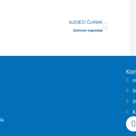
Next
SLEDEĆI ČLANAK
Duhovni napredak
Kon
o
0
0
K
ia