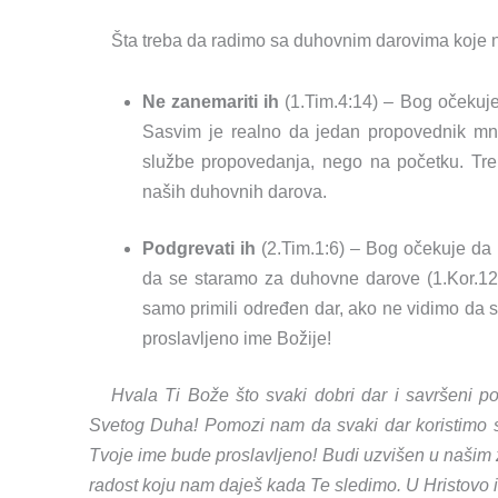
Šta treba da radimo sa duhovnim darovima koje n
Ne zanemariti ih
(1.Tim.4:14) – Bog očekuj
Sasvim je realno da jedan propovednik mn
službe propovedanja, nego na početku. Tre
naših duhovnih darova.
Podgrevati ih
(2.Tim.1:6) – Bog očekuje da
da se staramo za duhovne darove (1.Kor.12
samo primili određen dar, ako ne vidimo da 
proslavljeno ime Božije!
Hvala Ti Bože što svaki dobri dar i savršeni p
Svetog Duha! Pomozi nam da svaki dar koristimo
Tvoje ime bude proslavljeno! Budi uzvišen u našim ži
radost koju nam daješ kada Te sledimo. U Hristovo 