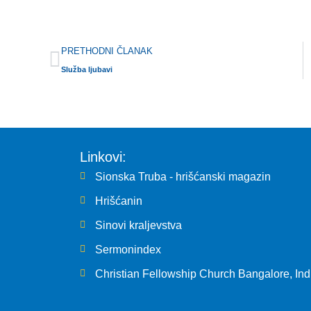
Prev
PRETHODNI ČLANAK
Služba ljubavi
Linkovi:
Sionska Truba - hrišćanski magazin
Hrišćanin
Sinovi kraljevstva
Sermonindex
Christian Fellowship Church Bangalore, Ind