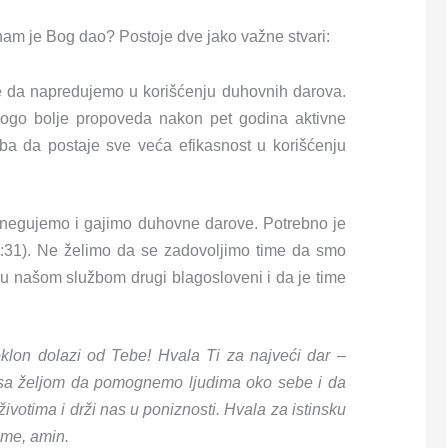
am je Bog dao? Postoje dve jako važne stvari:
e da napredujemo u korišćenju duhovnih darova.
ogo bolje propoveda nakon pet godina aktivne
ba da postaje sve veća efikasnost u korišćenju
 negujemo i gajimo duhovne darove. Potrebno je
:31). Ne želimo da se zadovoljimo time da smo
su našom službom drugi blagosloveni i da je time
oklon dolazi od Tebe! Hvala Ti za najveći dar –
 sa željom da pomognemo ljudima oko sebe i da
votima i drži nas u poniznosti. Hvala za istinsku
ime, amin.