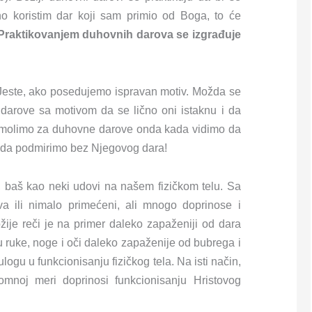
vno koristim dar koji sam primio od Boga, to će
Praktikovanjem duhovnih darova se izgrađuje
 Jeste, ako posedujemo ispravan motiv. Možda se
darove sa motivom da se lično oni istaknu i da
se molimo za duhovne darove onda kada vidimo da
 da podmirimo bez Njegovog dara!
, baš kao neki udovi na našem fizičkom telu. Sa
va ili nimalo primećeni, ali mnogo doprinose i
ije reči je na primer daleko zapaženiji od dara
u ruke, noge i oči daleko zapaženije od bubrega i
logu u funkcionisanju fizičkog tela. Na isti način,
omnoj meri doprinosi funkcionisanju Hristovog