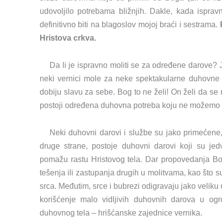
udovoljilo potrebama bližnjih. Dakle, kada ispra
definitivno biti na blagoslov mojoj braći i sestrama.
Hristova crkva.
Da li je ispravno moliti se za određene darove?
neki vernici mole za neke spektakularne duhovne 
dobiju slavu za sebe. Bog to ne želi! On želi da 
postoji određena duhovna potreba koju ne možemo
Neki duhovni darovi i službe su jako primećene
druge strane, postoje duhovni darovi koji su jed
pomažu rastu Hristovog tela. Dar propovedanja Bož
tešenja ili zastupanja drugih u molitvama, kao što s
srca. Međutim, srce i bubrezi odigravaju jako veliku u
korišćenje malo vidljivih duhovnih darova u ogr
duhovnog tela – hrišćanske zajednice vernika.