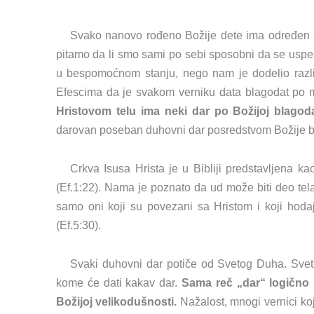
Svako nanovo rođeno Božije dete ima određen z
pitamo da li smo sami po sebi sposobni da se uspeš
u bespomoćnom stanju, nego nam je dodelio razli
Efescima da je svakom verniku data blagodat po me
Hristovom telu ima neki dar po Božijoj blagoda
darovan poseban duhovni dar posredstvom Božije b
Crkva Isusa Hrista je u Bibliji predstavljena ka
(Ef.1:22). Nama je poznato da ud može biti deo te
samo oni koji su povezani sa Hristom i koji hod
(Ef.5:30).
Svaki duhovni dar potiče od Svetog Duha. Svet
kome će dati kakav dar.
Sama reč „dar“ logično 
Božijoj velikodušnosti.
Nažalost, mnogi vernici k