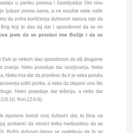
padaju u zamku ponosa i častoljublja! Oni nisu
ije ljubavi prema nama, a ne rezultat neke naše
timo da svrha korišćenja duhovnih darova nije da
o Bog koji je dao taj dar i sposobnost da se on
ova jeste da se proslavi ime Božije i da se
veti Duh je nekom dao sposobnost da dâ drugome
t znanja. Neko poseduje dar isceljivanja. Neko
a. Neko ima dar da pronikne da li je neka poruka
vorenja tuđih jezika, a neko da objasni ono što
 druge. Neko poseduje dar tešenja, a neko dar
2:8-10, Rim.12:6-8).
ispravno koristi svoj duhovni dar, to biva na
ojoj poslanici da vernici treba međusobno da se
). Božiji duhovni darovi se praktikuju da bi se