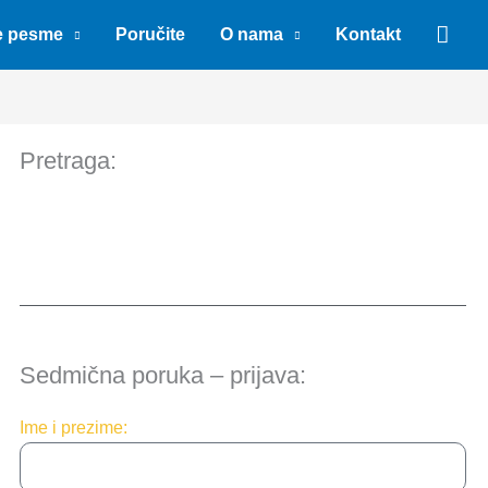
Sear
e pesme
Poručite
O nama
Kontakt
Pretraga:
Sedmična poruka – prijava:
Ime i prezime: