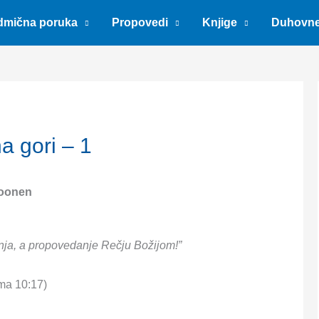
dmična poruka
Propovedi
Knjige
Duhovn
a gori – 1
oonen
nja, a propovedanje Rečju Božijom!”
ma 10:17)