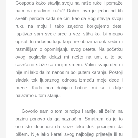
Gospoda kako stavlja svoju na naše ruke i pomaže
nam da gradimo kuću? Dobro, ovo je jedan od tih
svetih perioda kada se čini kao da Bog stavlja svoju
ruku na moju i tako zajedno korigujemo dete.
Ispitivao sam svoje srce u vezi stiha koji bi mogao
opisati tu radosnu tugu koja me obuzima dok sedim i
razmišljam o opominjanju svog deteta. Na početku
ovog poglavlja dolazi mi nešto na um, a to se
savršeno slaže sa mojim srcem. Volim svoju decu i
nije mi lako da im nanosim bol putem karanja. Postoji
sladak tok ljubaznog odnosa između moje dece i
mene. Kada ona dobijaju batine, mi se i dalje
nalazimo u tom stanju.
Govorio sam o tom principu i ranije, ali želim na
brzinu ponovo da ga naznačim. Smatram da je to
ono što doprinosi da suze teku dok počinjem da
pišem. Nije lako karati svog najboljeg prijatelja ili tu