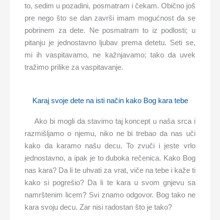
to, sedim u pozadini, posmatram i čekam. Obično još
pre nego što se dan završi imam mogućnost da se
pobrinem za dete. Ne posmatram to iz podlosti; u
pitanju je jednostavno ljubav prema detetu. Seti se,
mi ih vaspitavamo, ne kažnjavamo; tako da uvek
tražimo prilike za vaspitavanje.
Karaj svoje dete na isti način kako Bog kara tebe
Ako bi mogli da stavimo taj koncept u naša srca i
razmišljamo o njemu, niko ne bi trebao da nas uči
kako da karamo našu decu. To zvuči i jeste vrlo
jednostavno, a ipak je to duboka rečenica. Kako Bog
nas kara? Da li te uhvati za vrat, viče na tebe i kaže ti
kako si pogrešio? Da li te kara u svom gnjevu sa
namrštenim licem? Svi znamo odgovor. Bog tako ne
kara svoju decu. Zar nisi radostan što je tako?