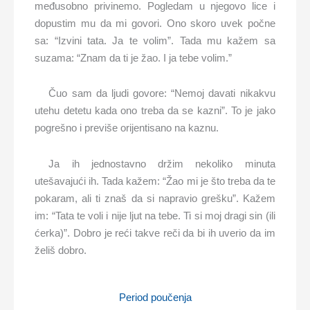
međusobno privinemo. Pogledam u njegovo lice i
dopustim mu da mi govori. Ono skoro uvek počne
sa: “Izvini tata. Ja te volim”. Tada mu kažem sa
suzama: “Znam da ti je žao. I ja tebe volim.”
Čuo sam da ljudi govore: “Nemoj davati nikakvu
utehu detetu kada ono treba da se kazni”. To je jako
pogrešno i previše orijentisano na kaznu.
Ja ih jednostavno držim nekoliko minuta
utešavajući ih. Tada kažem: “Žao mi je što treba da te
pokaram, ali ti znaš da si napravio grešku”. Kažem
im: “Tata te voli i nije ljut na tebe. Ti si moj dragi sin (ili
ćerka)”. Dobro je reći takve reči da bi ih uverio da im
želiš dobro.
Period poučenja