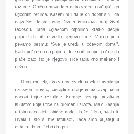
razume. Obično provedem neko vreme utvđujući ga
ugodnim rečima. Kažem mu da je on dobar sin i da
najvećim delom svog života ispunjava moj život
radošću. Tada uglavnom otpojimo kratko dečije
pojanje da bih osvetlio njegovo srce. Mnogo puta
pevamo pesmu: “Sve je uredu u očevom domu”.
Kada počnemo da pojimo, dete obično opet počne da
plače zato što je njegovo srce tada vrlo mekano i
nežno.
Dragi roditelji, ako su svi ostali aspekti vaspitanja
na svom mestu, disciplina učinjena na ovaj način
donosi trajne rezultate. Karanje postaje pozitivno
iskustvo koje utiče na promenu života. Malo kasnije
u toku dana dete obično dođe i kaže: “Tata, hvala ti.
Hvala ti što si me istukao”. Tada smo prijatelji u
ostatku dana. Dobri drugari.