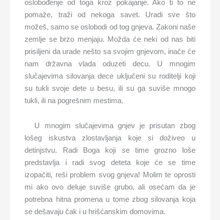
oslobođenje od toga kroz pokajanje. Ako ti to ne
pomaže, traži od nekoga savet. Uradi sve što
možeš, samo se oslobodi od tog gnjeva. Zakoni naše
zemlje se brzo menjaju. Možda će neki od nas biti
prisiljeni da urade nešto sa svojim gnjevom, inače će
nam državna vlada oduzeti decu. U mnogim
slučajevima silovanja dece uključeni su roditelji koji
su tukli svoje dete u besu, ili su ga suviše mnogo
tukli, ili na pogrešnim mestima.
U mnogim slučajevima gnjev je prisutan zbog
lošeg iskustva zlostavljanja koje si doživeo u
detinjstvu. Radi Boga koji se time grozno loše
predstavlja i radi svog deteta koje će se time
izopačiti, reši problem svog gnjeva! Molim te oprosti
mi ako ovo deluje suviše grubo, ali osećam da je
potrebna hitna promena u tome zbog silovanja koja
se dešavaju čak i u hrišćanskim domovima.