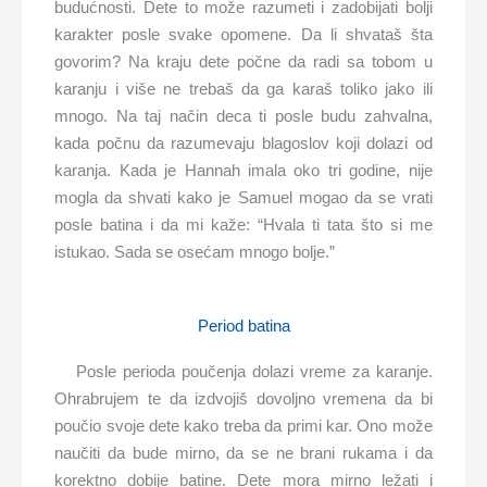
budućnosti. Dete to može razumeti i zadobijati bolji
karakter posle svake opomene. Da li shvataš šta
govorim? Na kraju dete počne da radi sa tobom u
karanju i više ne trebaš da ga karaš toliko jako ili
mnogo. Na taj način deca ti posle budu zahvalna,
kada počnu da razumevaju blagoslov koji dolazi od
karanja. Kada je Hannah imala oko tri godine, nije
mogla da shvati kako je Samuel mogao da se vrati
posle batina i da mi kaže: “Hvala ti tata što si me
istukao. Sada se osećam mnogo bolje.”
Period batina
Posle perioda poučenja dolazi vreme za karanje.
Ohrabrujem te da izdvojiš dovoljno vremena da bi
poučio svoje dete kako treba da primi kar. Ono može
naučiti da bude mirno, da se ne brani rukama i da
korektno dobije batine. Dete mora mirno ležati i