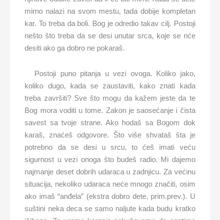
mirno nalazi na svom mestu, tada dobije kompletan
kar. To treba da boli. Bog je odredio takav cilj. Postoji
nešto što treba da se desi unutar srca, koje se nće
desiti ako ga dobro ne pokaraš.
Postoji puno pitanja u vezi ovoga. Koliko jako,
koliko dugo, kada se zaustaviti, kako znati kada
treba završiti? Sve što mogu da kažem jeste da te
Bog mora voditi u tome. Zakon je saosećanje i čista
savest sa tvoje strane. Ako hodaš sa Bogom dok
karaš, znaćeš odgovore. Što više shvataš šta je
potrebno da se desi u srcu, to ćeš imati veću
sigurnost u vezi onoga što budeš radio. Mi dajemo
najmanje deset dobrih udaraca u zadnjicu. Za većinu
situacija, nekoliko udaraca neće mnogo značiti, osim
ako imaš “anđela” (ekstra dobro dete, prim.prev.). U
suštini neka deca se samo naljute kada budu kratko