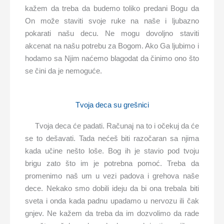
kažem da treba da budemo toliko predani Bogu da
On može staviti svoje ruke na naše i ljubazno
pokarati našu decu. Ne mogu dovoljno staviti
akcenat na našu potrebu za Bogom. Ako Ga ljubimo i
hodamo sa Njim naćemo blagodat da činimo ono što
se čini da je nemoguće.
Tvoja deca su grešnici
Tvoja deca će padati. Računaj na to i očekuj da će
se to dešavati. Tada nećeš biti razočaran sa njima
kada učine nešto loše. Bog ih je stavio pod tvoju
brigu zato što im je potrebna pomoć. Treba da
promenimo naš um u vezi padova i grehova naše
dece. Nekako smo dobili ideju da bi ona trebala biti
sveta i onda kada padnu upadamo u nervozu ili čak
gnjev. Ne kažem da treba da im dozvolimo da rade