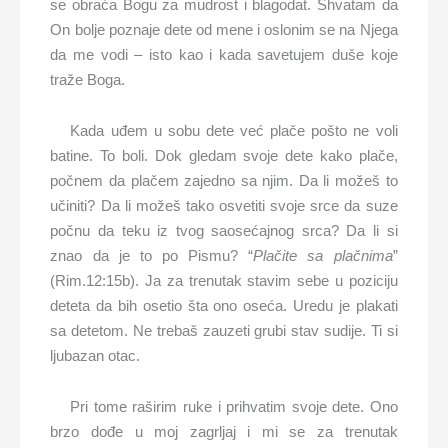
se obraća Bogu za mudrost i blagodat. Shvatam da
On bolje poznaje dete od mene i oslonim se na Njega
da me vodi – isto kao i kada savetujem duše koje
traže Boga.
Kada uđem u sobu dete već plače pošto ne voli
batine. To boli. Dok gledam svoje dete kako plače,
počnem da plačem zajedno sa njim. Da li možeš to
učiniti? Da li možeš tako osvetiti svoje srce da suze
počnu da teku iz tvog saosećajnog srca? Da li si
znao da je to po Pismu? “
Pla
č
ite sa pla
č
nima
”
(Rim.12:15b). Ja za trenutak stavim sebe u poziciju
deteta da bih osetio šta ono oseća. Uredu je plakati
sa detetom. Ne trebaš zauzeti grubi stav sudije. Ti si
ljubazan otac.
Pri tome raširim ruke i prihvatim svoje dete. Ono
brzo dođe u moj zagrljaj i mi se za trenutak