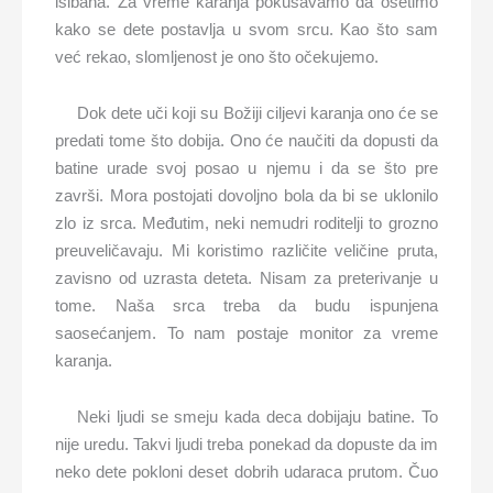
išibana. Za vreme karanja pokušavamo da osetimo
kako se dete postavlja u svom srcu. Kao što sam
već rekao, slomljenost je ono što očekujemo.
Dok dete uči koji su Božiji ciljevi karanja ono će se
predati tome što dobija. Ono će naučiti da dopusti da
batine urade svoj posao u njemu i da se što pre
završi. Mora postojati dovoljno bola da bi se uklonilo
zlo iz srca. Međutim, neki nemudri roditelji to grozno
preuveličavaju. Mi koristimo različite veličine pruta,
zavisno od uzrasta deteta. Nisam za preterivanje u
tome. Naša srca treba da budu ispunjena
saosećanjem. To nam postaje monitor za vreme
karanja.
Neki ljudi se smeju kada deca dobijaju batine. To
nije uredu. Takvi ljudi treba ponekad da dopuste da im
neko dete pokloni deset dobrih udaraca prutom. Čuo