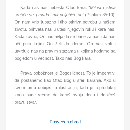
Kada nas naš nebeski Otac kara: “
Milost i istina
sreš
ć
e se, pravda i mir poljubi
ć
e se”
(Psalam 85:10).
On nam vrlo ljubazno i tiho otkriva potrebu u našem
životu, prihvata nas u utesi Njegovih ruku i kara nas.
Kada završi, On nastavlja da se brine za nas i da nas
uči putu kojim On želi da idemo. On nas voli i
utvrđuje nas na pravim stazama u kojima hodamo sa
pogledom u večnost. Tako nas Bog kara.
Prava pobožnost je Bogosličnost. To je imperativ,
da postanemo kao Otac Bog u sferi karanja. Ako u
svom umu dobiješ tu ilustraciju, tada je reprodukuj
kada bude vreme da karaš svoju decu i dobićeš
pravu stvar.
Posvećen obred