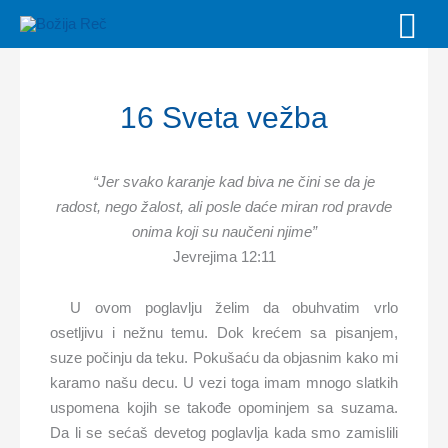
Skip
MAI
to
MEN
content
16 Sveta vežba
“Jer svako karanje kad biva ne
č
ini se da je
radost, nego žalost, ali posle da
ć
e miran rod pravde
onima koji su nau
č
eni njime”
Jevrejima 12:11
U ovom poglavlju želim da obuhvatim vrlo
osetljivu i nežnu temu. Dok krećem sa pisanjem,
suze počinju da teku. Pokušaću da objasnim kako mi
karamo našu decu. U vezi toga imam mnogo slatkih
uspomena kojih se takođe opominjem sa suzama.
Da li se sećaš devetog poglavlja kada smo zamislili