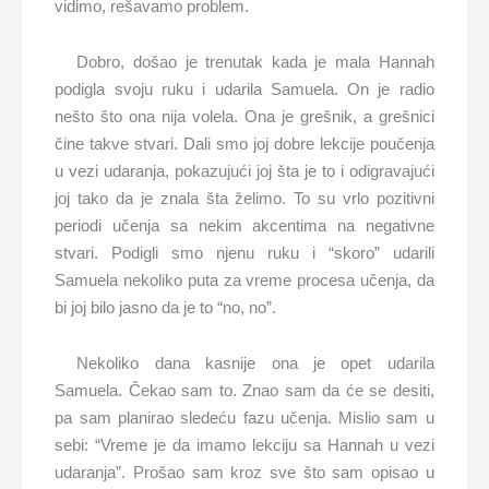
vidimo, rešavamo problem.
Dobro, došao je trenutak kada je mala Hannah
podigla svoju ruku i udarila Samuela. On je radio
nešto što ona nija volela. Ona je grešnik, a grešnici
čine takve stvari. Dali smo joj dobre lekcije poučenja
u vezi udaranja, pokazujući joj šta je to i odigravajući
joj tako da je znala šta želimo. To su vrlo pozitivni
periodi učenja sa nekim akcentima na negativne
stvari. Podigli smo njenu ruku i “skoro” udarili
Samuela nekoliko puta za vreme procesa učenja, da
bi joj bilo jasno da je to “no, no”.
Nekoliko dana kasnije ona je opet udarila
Samuela. Čekao sam to. Znao sam da će se desiti,
pa sam planirao sledeću fazu učenja. Mislio sam u
sebi: “Vreme je da imamo lekciju sa Hannah u vezi
udaranja”. Prošao sam kroz sve što sam opisao u