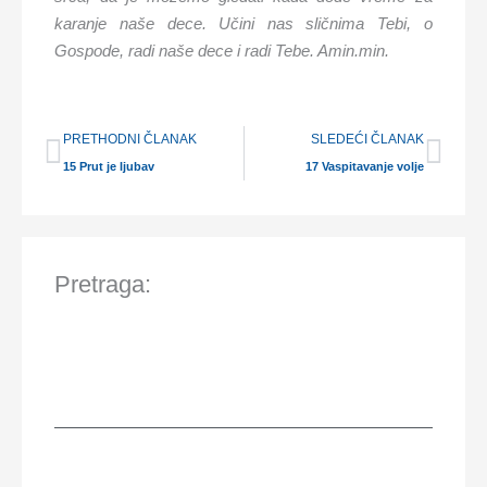
karanje naše dece. Učini nas sličnima Tebi, o
Gospode, radi naše dece i radi Tebe. Amin.min.
Prev
Nex
PRETHODNI ČLANAK
SLEDEĆI ČLANAK
15 Prut je ljubav
17 Vaspitavanje volje
Pretraga: