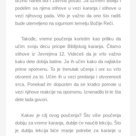
brzinu naneti bol i završiti posao. Ja uzmem Bibliju i
podelim sa njima stihove u vezi karanja i stihove u
vezi njihovog pada. Vrlo je važno da ono što radiš
bude utemeljeno na sigurnom temelju Božije Reči.
Takođe, vreme poučenja koristim kao priliku da
učim svoju decu pricipe Biblijskog karanja. Čitamo
stihove iz Jevrejima 12. Videćeš da je vrlo važno
kako dete dobija batine. Ja ih učim kako da najlakše
prime opomenu. To je trenutak učenja i oni su vrlo
otvoreni za to. Učim ih u vezi predanja i otvorenosti
srca. Ponekad im dopustim da se kratko pomole u
vezi njihove reakcije na opomenu. Iznenadilo bi te šta
dete tada govori.
Kakav je cilj ovog poučenja? Što više poučenja
dobiju za vreme karanja, dublje će naučiti lekciju. Što
je dublja lekcija biće manje potrebe za karanje u