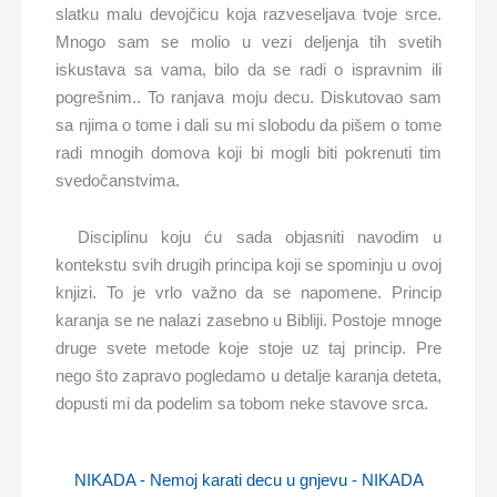
slatku malu devojčicu koja razveseljava tvoje srce.
Mnogo sam se molio u vezi deljenja tih svetih
iskustava sa vama, bilo da se radi o ispravnim ili
pogrešnim.. To ranjava moju decu. Diskutovao sam
sa njima o tome i dali su mi slobodu da pišem o tome
radi mnogih domova koji bi mogli biti pokrenuti tim
svedočanstvima.
Disciplinu koju ću sada objasniti navodim u
kontekstu svih drugih principa koji se spominju u ovoj
knjizi. To je vrlo važno da se napomene. Princip
karanja se ne nalazi zasebno u Bibliji. Postoje mnoge
druge svete metode koje stoje uz taj princip. Pre
nego što zapravo pogledamo u detalje karanja deteta,
dopusti mi da podelim sa tobom neke stavove srca.
NIKADA - Nemoj karati decu u gnjevu - NIKADA