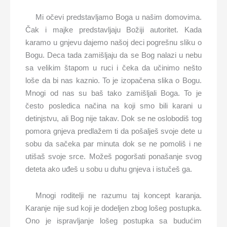
Mi očevi predstavljamo Boga u našim domovima.
Čak i majke predstavljaju Božiji autoritet. Kada
karamo u gnjevu dajemo našoj deci pogrešnu sliku o
Bogu. Deca tada zamišljaju da se Bog nalazi u nebu
sa velikim štapom u ruci i čeka da učinimo nešto
loše da bi nas kaznio. To je izopačena slika o Bogu.
Mnogi od nas su baš tako zamišljali Boga. To je
često posledica načina na koji smo bili karani u
detinjstvu, ali Bog nije takav. Dok se ne oslobodiš tog
pomora gnjeva predlažem ti da pošalješ svoje dete u
sobu da sačeka par minuta dok se ne pomoliš i ne
utišaš svoje srce. Možeš pogoršati ponašanje svog
deteta ako uđeš u sobu u duhu gnjeva i istučeš ga.
Mnogi roditelji ne razumu taj koncept karanja.
Karanje nije sud koji je dodeljen zbog lošeg postupka.
Ono je ispravljanje lošeg postupka sa budućim