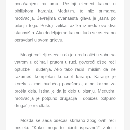
ponašanjem na umu. Postoji element kazne u
biblijskom karanju. Međutim, to nije primarna
motivacija. Jevrejima dvanaesta glava je jasna po
pitanju toga. Postoji velika razlika između ova dva
stanovišta. Ako dodeljujemo kaznu, tada se osećamo
opravdani u svom gnjevu.
Mnogi roditelji osećaju da je uredu otići u sobu sa
vatrom u očima i prutom u ruci, govoreći oštre reči
optužbe i suđenja. Ako tako radiš, mislim da ne
razumeš kompletan koncept karanja. Karanje je
korekcija radi budućeg ponašanja, a ne kazna za
prošla dela. Istina je da je delo u pitanju. Međutim,
motivacija je potpuno drugačija i dobićeš potpuno
drugačije rezultate.
Možda se sada osećaš skrhano zbog ovih reči
misleći: “Kako mogu to učiniti ispravno?” Zato i