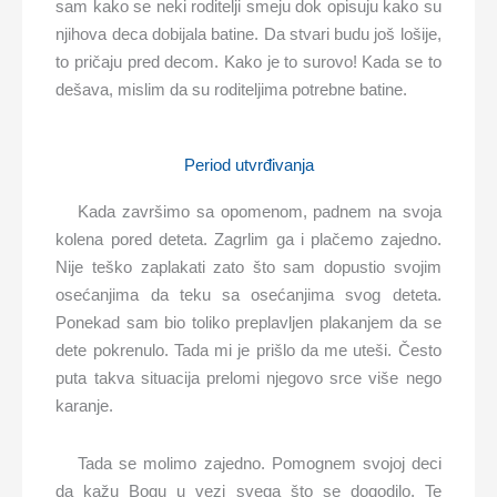
sam kako se neki roditelji smeju dok opisuju kako su
njihova deca dobijala batine. Da stvari budu još lošije,
to pričaju pred decom. Kako je to surovo! Kada se to
dešava, mislim da su roditeljima potrebne batine.
Period utvrđivanja
Kada završimo sa opomenom, padnem na svoja
kolena pored deteta. Zagrlim ga i plačemo zajedno.
Nije teško zaplakati zato što sam dopustio svojim
osećanjima da teku sa osećanjima svog deteta.
Ponekad sam bio toliko preplavljen plakanjem da se
dete pokrenulo. Tada mi je prišlo da me uteši. Često
puta takva situacija prelomi njegovo srce više nego
karanje.
Tada se molimo zajedno. Pomognem svojoj deci
da kažu Bogu u vezi svega što se dogodilo. Te