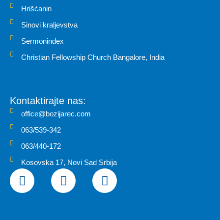
Hrišćanin
Sinovi kraljevstva
Sermonindex
Christian Fellowship Church Bangalore, India
Kontaktirajte nas:
office@bozijarec.com
063/539-342
063/440-172
Kosovska 17, Novi Sad Srbija
F
I
Y
a
n
o
c
s
u
e
t
t