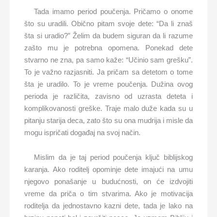
Tada imamo period poučenja. Pričamo o onome
što su uradili. Obično pitam svoje dete: “Da li znaš
šta si uradio?” Želim da budem siguran da li razume
zašto mu je potrebna opomena. Ponekad dete
stvarno ne zna, pa samo kaže: “Učinio sam grešku”.
To je važno razjasniti. Ja pričam sa detetom o tome
šta je uradilo. To je vreme poučenja. Dužina ovog
perioda je različita, zavisno od uzrasta deteta i
komplikovanosti greške. Traje malo duže kada su u
pitanju starija deca, zato što su ona mudrija i misle da
mogu ispričati događaj na svoj način.
Mislim da je taj period poučenja ključ biblijskog
karanja. Ako roditelj opominje dete imajući na umu
njegovo ponašanje u budućnosti, on će izdvojiti
vreme da priča o tim stvarima. Ako je motivacija
roditelja da jednostavno kazni dete, tada je lako na