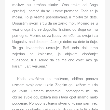
molitve su strašno slatke. Ona traže od Boga
oproštaj i pomoć da se u tome promene. Tada se ja
molim. To je vreme posredovanja u molitvi za dete.
Dopustim svom srcu da se žarko moli. Molimo se u
vezi onoga što se dogodilo. Tražimo od Boga da mu
pomogne. Molimo se za ljubav između nas dvoje i za
blagoslov nad detetom. Jako je dobro da dete to čuje.
To ga izvanredno utvrđuje. Baš tada dok smo
zajedno na kolenima, ja objavim obećanje:
“Gospode, ti si rekao da će me ono voleti ako ga
karam. Ja ti verujem.”
Kada završimo sa molitvom, obično ponovo
uzmem svoje dete u krilo. Zagrlim ga i kažem mu da
ga volim. Uzmem maramicu, pomognem mu da
obriše svoje oči, izduva nos i tada opet imamo malo
poučenje. Ponovo ispitujem stvari o kojima sam već
govorio, postavljam pitanja da bih rasudio koliko dete