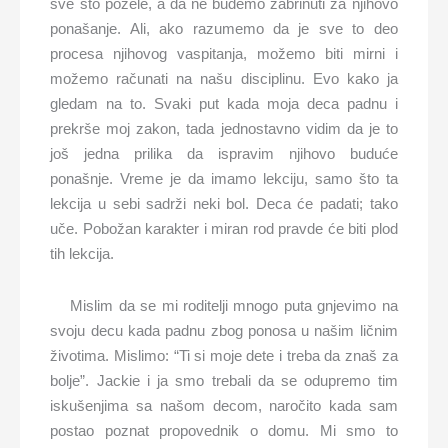
sve što požele, a da ne budemo zabrinuti za njihovo
ponašanje. Ali, ako razumemo da je sve to deo
procesa njihovog vaspitanja, možemo biti mirni i
možemo računati na našu disciplinu. Evo kako ja
gledam na to. Svaki put kada moja deca padnu i
prekrše moj zakon, tada jednostavno vidim da je to
još jedna prilika da ispravim njihovo buduće
ponašnje. Vreme je da imamo lekciju, samo što ta
lekcija u sebi sadrži neki bol. Deca će padati; tako
uče. Pobožan karakter i miran rod pravde će biti plod
tih lekcija.
Mislim da se mi roditelji mnogo puta gnjevimo na
svoju decu kada padnu zbog ponosa u našim ličnim
životima. Mislimo: “Ti si moje dete i treba da znaš za
bolje”. Jackie i ja smo trebali da se odupremo tim
iskušenjima sa našom decom, naročito kada sam
postao poznat propovednik o domu. Mi smo to