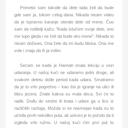
Primetio sam takođe da dete tada želi da bude
gde sam ja, tokom celog dana. Nikada nisam video
da je ispravno karanje oteralo dete od mene. Čuo
sam da roditelji kažu: “Kada istučem svoje dete, ono
me tupo gleda i ne želi da bude oko mene”. Nikada to
nisam doživeo. Ona žele da mi budu bliska. Ona me
vole i znaju da ih ja volim.
Sećam se kada je Hannah imala lekciju u vezi
udaranja. U našoj kući ne udaramo jedni druge, ali
svakom detetu dođe period kada udara. Smatramo
da je to vrlo pogrešno – kao što je igranje na ulici ili
blizu jezera. Znate kakva su mala deca. Svi će to
raditi. Dođu do sestre ili brata i udare ga u lice iz
različitih razloga. Možda si se nasmejao kada su to
učinila prvih nekoliko puta, ali uskoro je to počelo da ti
izgleda vrlo ružno. U našoj kući čim prvi put to