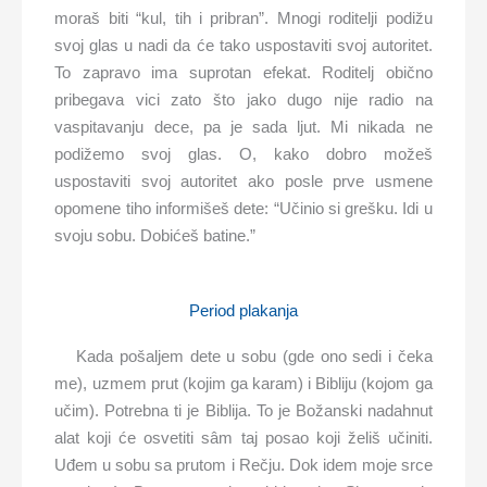
moraš biti “kul, tih i pribran”. Mnogi roditelji podižu
svoj glas u nadi da će tako uspostaviti svoj autoritet.
To zapravo ima suprotan efekat. Roditelj obično
pribegava vici zato što jako dugo nije radio na
vaspitavanju dece, pa je sada ljut. Mi nikada ne
podižemo svoj glas. O, kako dobro možeš
uspostaviti svoj autoritet ako posle prve usmene
opomene tiho informišeš dete: “Učinio si grešku. Idi u
svoju sobu. Dobićeš batine.”
Period plakanja
Kada pošaljem dete u sobu (gde ono sedi i čeka
me), uzmem prut (kojim ga karam) i Bibliju (kojom ga
učim). Potrebna ti je Biblija. To je Božanski nadahnut
alat koji će osvetiti sâm taj posao koji želiš učiniti.
Uđem u sobu sa prutom i Rečju. Dok idem moje srce