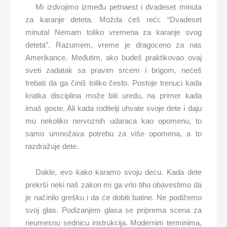
Mi izdvojimo između petnaest i dvadeset minuta
za karanje deteta. Možda ćeš reći: “Dvadeset
minuta! Nemam toliko vremena za karanje svog
deteta”. Razumem, vreme je dragoceno za nas
Amerikance. Međutim, ako budeš praktikovao ovaj
sveti zadatak sa pravim srcem i brigom, nećeš
trebati da ga činiš toliko često. Postoje trenuci kada
kratka disciplina može biti uredu, na primer kada
imaš goste. Ali kada roditelji uhvate svoje dete i daju
mu nekoliko nervoznih udaraca kao opomenu, to
samo umnožava potrebu za više opomena, a to
razdražuje dete.
Dakle, evo kako karamo svoju decu. Kada dete
prekrši neki naš zakon mi ga vrlo tiho obavestimo da
je načinilo grešku i da će dobiti batine. Ne podižemo
svoj glas. Podizanjem glasa se priprema scena za
neumesnu sednicu instrukcija. Modernim terminima,