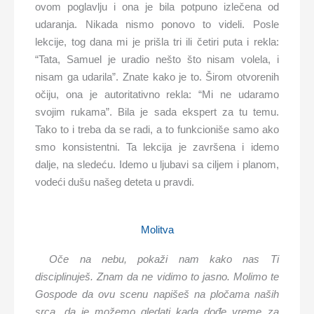
ovom poglavlju i ona je bila potpuno izlečena od
udaranja. Nikada nismo ponovo to videli. Posle
lekcije, tog dana mi je prišla tri ili četiri puta i rekla:
“Tata, Samuel je uradio nešto što nisam volela, i
nisam ga udarila”. Znate kako je to. Širom otvorenih
očiju, ona je autoritativno rekla: “Mi ne udaramo
svojim rukama”. Bila je sada ekspert za tu temu.
Tako to i treba da se radi, a to funkcioniše samo ako
smo konsistentni. Ta lekcija je završena i idemo
dalje, na sledeću. Idemo u ljubavi sa ciljem i planom,
vodeći dušu našeg deteta u pravdi.
Molitva
Oče na nebu, pokaži nam kako nas Ti
disciplinuješ. Znam da ne vidimo to jasno. Molimo te
Gospode da ovu scenu napišeš na pločama naših
srca, da je možemo gledati kada dođe vreme za