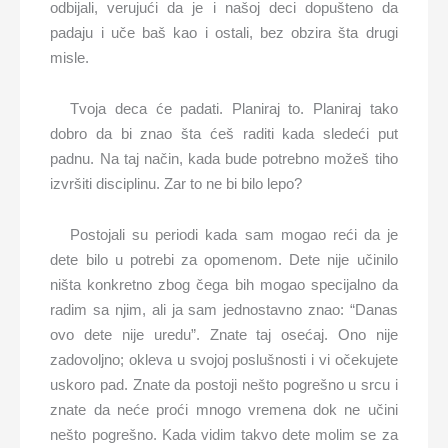
odbijali, verujući da je i našoj deci dopušteno da
padaju i uče baš kao i ostali, bez obzira šta drugi
misle.
Tvoja deca će padati. Planiraj to. Planiraj tako
dobro da bi znao šta ćeš raditi kada sledeći put
padnu. Na taj način, kada bude potrebno možeš tiho
izvršiti disciplinu. Zar to ne bi bilo lepo?
Postojali su periodi kada sam mogao reći da je
dete bilo u potrebi za opomenom. Dete nije učinilo
ništa konkretno zbog čega bih mogao specijalno da
radim sa njim, ali ja sam jednostavno znao: “Danas
ovo dete nije uredu”. Znate taj osećaj. Ono nije
zadovoljno; okleva u svojoj poslušnosti i vi očekujete
uskoro pad. Znate da postoji nešto pogrešno u srcu i
znate da neće proći mnogo vremena dok ne učini
nešto pogrešno. Kada vidim takvo dete molim se za