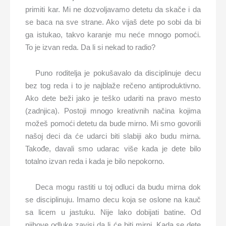
primiti kar. Mi ne dozvoljavamo detetu da skače i da
se baca na sve strane. Ako vijaš dete po sobi da bi
ga istukao, takvo karanje mu neće mnogo pomoći.
To je izvan reda. Da li si nekad to radio?
Puno roditelja je pokušavalo da disciplinuje decu
bez tog reda i to je najblaže rečeno antiproduktivno.
Ako dete beži jako je teško udariti na pravo mesto
(zadnjica). Postoji mnogo kreativnih načina kojima
možeš pomoći detetu da bude mirno. Mi smo govorili
našoj deci da će udarci biti slabiji ako budu mirna.
Takođe, davali smo udarac više kada je dete bilo
totalno izvan reda i kada je bilo nepokorno.
Deca mogu rastiti u toj odluci da budu mirna dok
se disciplinuju. Imamo decu koja se oslone na kauč
sa licem u jastuku. Nije lako dobijati batine. Od
njihove odluke zavisi da li će biti mirni. Kada se dete