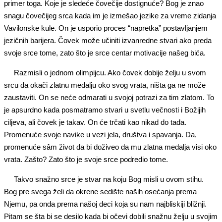
primer toga. Koje je sledeće čovečije dostignuće? Bog je znao
snagu čovečijeg srca kada im je izmešao jezike za vreme zidanja
Vavilonske kule. On je usporio proces “napretka” postavljanjem
jezičnih barijera. Čovek može učiniti izvanredne stvari ako preda
svoje srce tome, zato što je srce centar motivacije našeg bića.
Razmisli o jednom olimpijcu. Ako čovek dobije želju u svom
srcu da okači zlatnu medalju oko svog vrata, ništa ga ne može
zaustaviti. On se neće odmarati u svojoj potrazi za tim zlatom. To
je apsurdno kada posmatramo stvari u svetlu večnosti i Božijih
ciljeva, ali čovek je takav. On će trčati kao nikad do tada.
Promenuće svoje navike u vezi jela, društva i spavanja. Da,
promenuće sâm život da bi doživeo da mu zlatna medalja visi oko
vrata. Zašto? Zato što je svoje srce podredio tome.
Takvo snažno srce je stvar na koju Bog misli u ovom stihu.
Bog pre svega želi da okrene sedište naših osećanja prema
Njemu, pa onda prema našoj deci koja su nam najbliskiji bližnji.
Pitam se šta bi se desilo kada bi očevi dobili snažnu želju u svojim