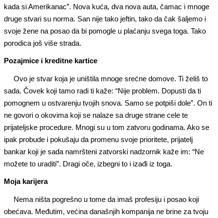
kada si Amerikanac”. Nova kuća, dva nova auta, čamac i mnoge
druge stvari su norma. San nije tako jeftin, tako da čak šaljemo i
svoje žene na posao da bi pomogle u plaćanju svega toga. Tako
porodica još više strada.
Pozajmice i kreditne kartice
Ovo je stvar koja je uništila mnoge srećne domove. Ti želiš to
sada. Čovek koji tamo radi ti kaže: “Nije problem. Dopusti da ti
pomognem u ostvarenju tvojih snova. Samo se potpiši dole”. On ti
ne govori o okovima koji se nalaze sa druge strane cele te
prijateljske procedure. Mnogi su u tom zatvoru godinama. Ako se
ipak probude i pokušaju da promenu svoje prioritete, prijatelj
bankar koji je sada namršteni zatvorski nadzornik kaže im: “Ne
možete to uraditi”. Dragi oče, izbegni to i izađi iz toga.
Moja karijera
Nema ništa pogrešno u tome da imaš profesiju i posao koji
obećava. Međutim, većina današnjih kompanija ne brine za tvoju