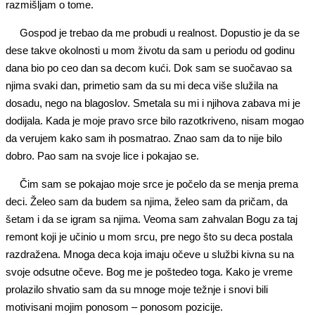
razmišljam o tome.
Gospod je trebao da me probudi u realnost. Dopustio je da se
dese takve okolnosti u mom životu da sam u periodu od godinu
dana bio po ceo dan sa decom kući. Dok sam se suočavao sa
njima svaki dan, primetio sam da su mi deca više služila na
dosadu, nego na blagoslov. Smetala su mi i njihova zabava mi je
dodijala. Kada je moje pravo srce bilo razotkriveno, nisam mogao
da verujem kako sam ih posmatrao. Znao sam da to nije bilo
dobro. Pao sam na svoje lice i pokajao se.
Čim sam se pokajao moje srce je počelo da se menja prema
deci. Želeo sam da budem sa njima, želeo sam da pričam, da
šetam i da se igram sa njima. Veoma sam zahvalan Bogu za taj
remont koji je učinio u mom srcu, pre nego što su deca postala
razdražena. Mnoga deca koja imaju očeve u službi kivna su na
svoje odsutne očeve. Bog me je poštedeo toga. Kako je vreme
prolazilo shvatio sam da su mnoge moje težnje i snovi bili
motivisani mojim ponosom – ponosom pozicije.