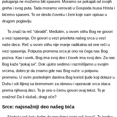
pokajanja ne možemo biti spaseni. Moramo se pokajati od svojih
greha i svog puta. Tada moramo verovati u Gospoda Isusa Hrista i
bićemo spaseni. To se desilo čoveku i ženi koje sam opisao u
drugom poglavlju.
To znači ta reč “obratiti”. Međutim, u ovom stihu Bog ne govori
u vezi spasenja. On govori u vezi prioriteta našeg srca u vezi
naše dece. Reč u ovom stihu nije manje radikalna od one reči u
vezi spasenja. Potpuna promena srca je ono na čega nas Bog
poziva. Kao i uvek, Bog ima svoj deo i čovek ima svoj deo. Za nas
Bog kaže “pokaj se”. Dok ujutro sedimo i razmišljamo u svojim
srcima, dobro je da znamo gde nas Bog vuče: u potpunu
promenu. U ovim poslednjim danima Bog koristi ljude koji dolaze u
Duhu i sili Ilijinoj sa bremenom za obnovu i oporavak srca otaca
prema njihovoj deci. To je ono o čemu govori ovaj tekst. To je
snažno! Da li slušaš, dragi oče?
Srce: najsnažniji deo našeg bića
Sledeća reč koju želim da proučimo jeste reč “srce”. Ta kratka