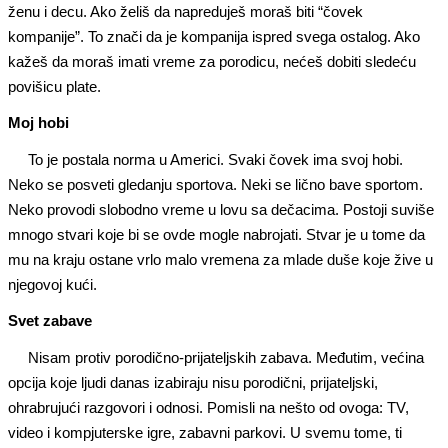
ženu i decu. Ako želiš da napreduješ moraš biti “čovek
kompanije”. To znači da je kompanija ispred svega ostalog. Ako
kažeš da moraš imati vreme za porodicu, nećeš dobiti sledeću
povišicu plate.
Moj hobi
To je postala norma u Americi. Svaki čovek ima svoj hobi.
Neko se posveti gledanju sportova. Neki se lično bave sportom.
Neko provodi slobodno vreme u lovu sa dečacima. Postoji suviše
mnogo stvari koje bi se ovde mogle nabrojati. Stvar je u tome da
mu na kraju ostane vrlo malo vremena za mlade duše koje žive u
njegovoj kući.
Svet zabave
Nisam protiv porodično-prijateljskih zabava. Međutim, većina
opcija koje ljudi danas izabiraju nisu porodični, prijateljski,
ohrabrujući razgovori i odnosi. Pomisli na nešto od ovoga: TV,
video i kompjuterske igre, zabavni parkovi. U svemu tome, ti