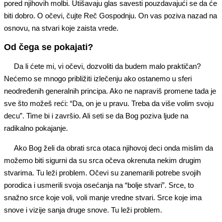
pored njihovih molbi. Utišavaju glas savesti pouzdavajući se da će
biti dobro. O očevi, čujte Reč Gospodnju. On vas poziva nazad na
osnovu, na stvari koje zaista vrede.
Od čega se pokajati?
Da li ćete mi, vi očevi, dozvoliti da budem malo praktičan?
Nećemo se mnogo približiti izlečenju ako ostanemo u sferi
neodređenih generalnih principa. Ako ne napraviš promene tada je
sve što možeš reći: “Da, on je u pravu. Treba da više volim svoju
decu”. Time bi i završio. Ali seti se da Bog poziva ljude na
radikalno pokajanje.
Ako Bog želi da obrati srca otaca njihovoj deci onda mislim da
možemo biti sigurni da su srca očeva okrenuta nekim drugim
stvarima. Tu leži problem. Očevi su zanemarili potrebe svojih
porodica i usmerili svoja osećanja na “bolje stvari”. Srce, to
snažno srce koje voli, voli manje vredne stvari. Srce koje ima
snove i vizije sanja druge snove. Tu leži problem.