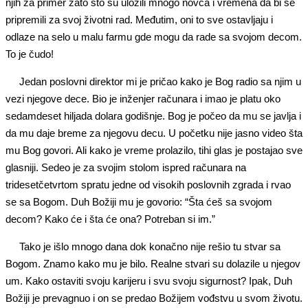
njih za primer zato što su uložili mnogo novca i vremena da bi se
pripremili za svoj životni rad. Međutim, oni to sve ostavljaju i
odlaze na selo u malu farmu gde mogu da rade sa svojom decom.
To je čudo!
Jedan poslovni direktor mi je pričao kako je Bog radio sa njim u
vezi njegove dece. Bio je inženjer računara i imao je platu oko
sedamdeset hiljada dolara godišnje. Bog je počeo da mu se javlja i
da mu daje breme za njegovu decu. U početku nije jasno video šta
mu Bog govori. Ali kako je vreme prolazilo, tihi glas je postajao sve
glasniji. Sedeo je za svojim stolom ispred računara na
tridesetčetvrtom spratu jedne od visokih poslovnih zgrada i rvao
se sa Bogom. Duh Božiji mu je govorio: “Šta ćeš sa svojom
decom? Kako će i šta će ona? Potreban si im.”
Tako je išlo mnogo dana dok konačno nije rešio tu stvar sa
Bogom. Znamo kako mu je bilo. Realne stvari su dolazile u njegov
um. Kako ostaviti svoju karijeru i svu svoju sigurnost? Ipak, Duh
Božiji je prevagnuo i on se predao Božijem vođstvu u svom životu.