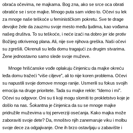
obraća očevima, ne majkama. Bog zna, ako se srce oca obrati
obratiće se i srce majke. Mnogo puta sam video to. Očevi su lek
za mnoge naše teškoće u feminističkom pokretu. Sve te drage
devojke žele da zauzmu svoje mesto među ljudima, kao vođama
našeg društva. To su teškoće, i neće izaći na dobro jer ide protiv
Božijeg otkrivenog plana. Ali, nije sve njihova greška. Naši očevi
su zgrešili. Okrenuli su leđa domu tragajući za drugim stvarima.
Žene jednostavno samo slede svoje muževe.
Mnoge hrišćanske vođe oplakuju činjenicu da majke okreću
leđa domu tražeći “više ciljeve”, ali to nije koren problema. Očevi
su napustili svoje domove mnogo ranije. Usmerili su fokus svojih
emocija na druge prioritete. Tada su majke rekle: “Idemo i mi”.
Očevi su odgovor. Oni su ti koji mogu slomiti to prokletstvo koje je
došlo na nas. Šokantna je činjenica da su se mnoge majke
pridružile muževima u toj perverziji osećanja. Kako majka može
zaboraviti svoje dete? Da, mnoštvo njih zanemaruje viku i molbu
svoje dece za odgajivanje. One ih brzo ostavljaju u zabavište i