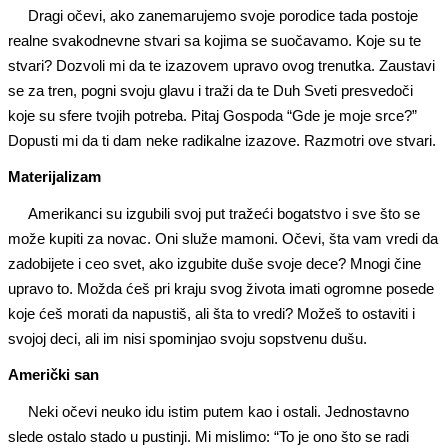
Dragi očevi, ako zanemarujemo svoje porodice tada postoje
realne svakodnevne stvari sa kojima se suočavamo. Koje su te
stvari? Dozvoli mi da te izazovem upravo ovog trenutka. Zaustavi
se za tren, pogni svoju glavu i traži da te Duh Sveti presvedoči
koje su sfere tvojih potreba. Pitaj Gospoda “Gde je moje srce?”
Dopusti mi da ti dam neke radikalne izazove. Razmotri ove stvari.
Materijalizam
Amerikanci su izgubili svoj put tražeći bogatstvo i sve što se
može kupiti za novac. Oni služe mamoni. Očevi, šta vam vredi da
zadobijete i ceo svet, ako izgubite duše svoje dece? Mnogi čine
upravo to. Možda ćeš pri kraju svog života imati ogromne posede
koje ćeš morati da napustiš, ali šta to vredi? Možeš to ostaviti i
svojoj deci, ali im nisi spominjao svoju sopstvenu dušu.
Američki san
Neki očevi neuko idu istim putem kao i ostali. Jednostavno
slede ostalo stado u pustinji. Mi mislimo: “To je ono što se radi