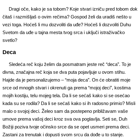
Dragi oče, kako je sa tobom? Koje stvari izniču pred tobom dok
čitaš i razmišljaš o ovim rečima? Gospod želi da uradiš nešto u
vezi toga. Hoćeš li mu dozvoliti da uđe? Hoćeš li dozvoliti Duhu
Svetom da uđe u tajna mesta tvog srca i uključi istraživačko
svetlo?
Deca
Sledeća reč koju želim da posmatram jeste reč “deca”. To je
divna, značajna reč koja se dva puta pojavljuje u ovom stihu.
Hajde da je personalizujemo – “moja deca”. On će obratiti moje
srce od mnogih stvari i okrenuti ga prema “mojoj deci”, kostima
mojih kostiju, telu mojeg tela. Da li se sećaš kako si se osećao
kada su se rodila? Da li se sećaš kako si ih radosno primio? Misli
malo o svojoj deci. Želeo sam da postepeno približavam vaše
umove prema vašoj deci kroz sva ova poglavlja. Seti se, Duh
Božiji poziva tvoje očinsko srce da se opet usmeri prema deci.
Zastani za trenutak i dopusti svom srcu da dođe u to stanje.