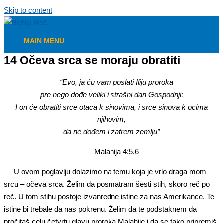
Skip to content
MAIN MENU
14 Očeva srca se moraju obratiti
“Evo, ja
ć
u vam poslati Iliju proroka
pre nego do
đ
e veliki i strašni dan Gospodnji;
I on
ć
e obratiti srce otaca k sinovima, i srce sinova k ocima
njihovim,
da ne do
đ
em i zatrem zemlju”
Malahija 4:5,6
U ovom poglavlju dolazimo na temu koja je vrlo draga mom
srcu – očeva srca. Želim da posmatram šesti stih, skoro reč po
reč. U tom stihu postoje izvanredne istine za nas Amerikance. Te
istine bi trebale da nas pokrenu. Želim da te podstaknem da
pročitaš celu četvrtu glavu proroka Malahije i da se tako pripremiš