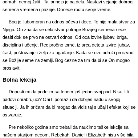
odmah, nemoj žaliti. Taj princip je na delu. Nastavi sejanje dobrog
semena vremena i pažnje. Doneće rod u svoje vreme.
Bog je ljubomoran na odnos očeva i dece. To nije mala stvar za
Njega. On zna da se cela stvar potrage Božijeg semena neće
desiti dok se prvo ne ostvari odnos. Od oca izvire ljubav, briga,
disciplina i učenje. Recipročno tome, iz srca deteta izvire ljubav,
čast, poštovanje i želja za ugađanje. Kada se ovo udruži proizvodi
se Božije seme na zemlji. Bog čezne za tim da bi se On mogao
proslaviti.
Bolna lekcija
Dopusti mi da podelim sa tobom još jedan svoj pad. Nisu li ti
padovi ohrabrujući? Oni ti pomažu da dobiješ nadu u svojoj
situaciji. Ja ih pričam da bi mogao da vidiš taj slučaj i efekat koji se
ostvaruje.
Pre nekoliko godina smo trebali da naučimo teške lekcije sa
našom starijom decom. Rebekah, Daniel i Elizabeth nisu više bila