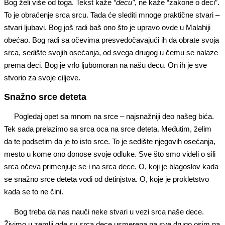
Bog želi više od toga. Tekst kaže
“decu”
, ne kaže “zakone o deci”.
To je obraćenje srca srcu. Tada će slediti mnoge praktične stvari –
stvari ljubavi. Bog još radi baš ono što je upravo ovde u Malahiji
obećao. Bog radi sa očevima presvedočavajući ih da obrate svoja
srca, sedište svojih osećanja, od svega drugog u čemu se nalaze
prema deci. Bog je vrlo ljubomoran na našu decu. On ih je sve
stvorio za svoje ciljeve.
Snažno srce deteta
Pogledaj opet sa mnom na srce – najsnažniji deo našeg bića.
Tek sada prelazimo sa srca oca na srce deteta. Međutim, želim
da te podsetim da je to isto srce. To je sedište njegovih osećanja,
mesto u kome ono donose svoje odluke. Sve što smo videli o sili
srca očeva primenjuje se i na srca dece. O, koji je blagoslov kada
se snažno srce deteta vodi od detinjstva. O, koje je prokletstvo
kada se to ne čini.
Bog treba da nas nauči neke stvari u vezi srca naše dece.
Živimo u zemlji gde su srca dece usmerena na sve drugo osim na