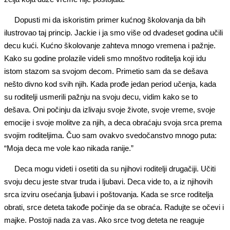
Dopusti mi da iskoristim primer kućnog školovanja da bih
ilustrovao taj princip. Jackie i ja smo više od dvadeset godina učili
decu kući. Kućno školovanje zahteva mnogo vremena i pažnje.
Kako su godine prolazile videli smo mnoštvo roditelja koji idu
istom stazom sa svojom decom. Primetio sam da se dešava
nešto divno kod svih njih. Kada prođe jedan period učenja, kada
su roditelji usmerili pažnju na svoju decu, vidim kako se to
dešava. Oni počinju da izlivaju svoje živote, svoje vreme, svoje
emocije i svoje molitve za njih, a deca obraćaju svoja srca prema
svojim roditeljima. Čuo sam ovakvo svedočanstvo mnogo puta:
“Moja deca me vole kao nikada ranije.”
Deca mogu videti i osetiti da su njihovi roditelji drugačiji. Učiti
svoju decu jeste stvar truda i ljubavi. Deca vide to, a iz njihovih
srca izviru osećanja ljubavi i poštovanja. Kada se srce roditelja
obrati, srce deteta takođe počinje da se obraća. Radujte se očevi i
majke. Postoji nada za vas. Ako srce tvog deteta ne reaguje