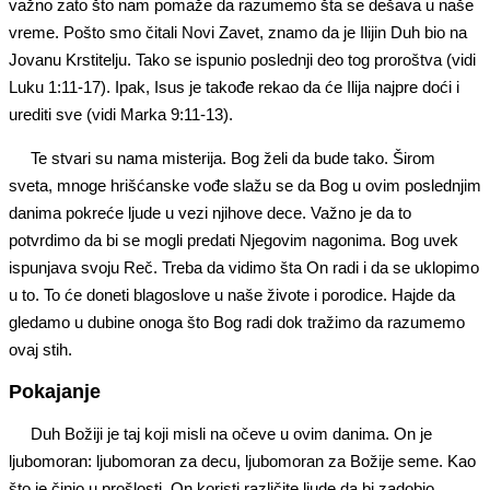
važno zato što nam pomaže da razumemo šta se dešava u naše
vreme. Pošto smo čitali Novi Zavet, znamo da je Ilijin Duh bio na
Jovanu Krstitelju. Tako se ispunio poslednji deo tog proroštva (vidi
Luku 1:11-17). Ipak, Isus je takođe rekao da će Ilija najpre doći i
urediti sve (vidi Marka 9:11-13).
Te stvari su nama misterija. Bog želi da bude tako. Širom
sveta, mnoge hrišćanske vođe slažu se da Bog u ovim poslednjim
danima pokreće ljude u vezi njihove dece. Važno je da to
potvrdimo da bi se mogli predati Njegovim nagonima. Bog uvek
ispunjava svoju Reč. Treba da vidimo šta On radi i da se uklopimo
u to. To će doneti blagoslove u naše živote i porodice. Hajde da
gledamo u dubine onoga što Bog radi dok tražimo da razumemo
ovaj stih.
Pokajanje
Duh Božiji je taj koji misli na očeve u ovim danima. On je
ljubomoran: ljubomoran za decu, ljubomoran za Božije seme. Kao
što je činio u prošlosti, On koristi različite ljude da bi zadobio