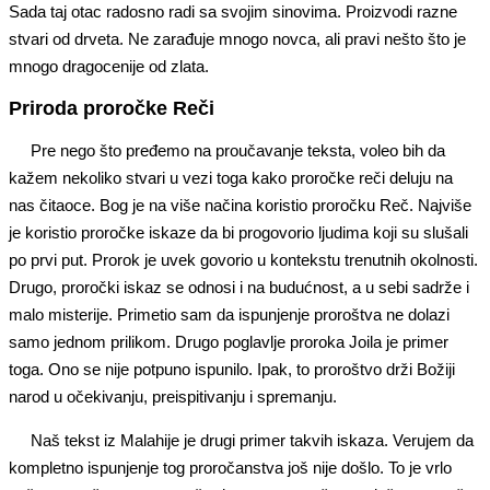
Sada taj otac radosno radi sa svojim sinovima. Proizvodi razne
stvari od drveta. Ne zarađuje mnogo novca, ali pravi nešto što je
mnogo dragocenije od zlata.
Priroda proročke Reči
Pre nego što pređemo na proučavanje teksta, voleo bih da
kažem nekoliko stvari u vezi toga kako proročke reči deluju na
nas čitaoce. Bog je na više načina koristio proročku Reč. Najviše
je koristio proročke iskaze da bi progovorio ljudima koji su slušali
po prvi put. Prorok je uvek govorio u kontekstu trenutnih okolnosti.
Drugo, proročki iskaz se odnosi i na budućnost, a u sebi sadrže i
malo misterije. Primetio sam da ispunjenje proroštva ne dolazi
samo jednom prilikom. Drugo poglavlje proroka Joila je primer
toga. Ono se nije potpuno ispunilo. Ipak, to proroštvo drži Božiji
narod u očekivanju, preispitivanju i spremanju.
Naš tekst iz Malahije je drugi primer takvih iskaza. Verujem da
kompletno ispunjenje tog proročanstva još nije došlo. To je vrlo