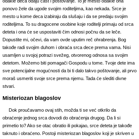
odakle deca odaju čast i poštovanje. To je mesto odakle ona
ponovo žele da ugode svojim roditeljima, kao nekada. Srce je
mesto u kome deca izabiraju da slušaju i da se predaju svojim
roditeljima. To su dragocene osobine koje roditelji primaju od srca
deteta i ona će se uspostaviti čim odnosi počnu da se leče.
Dopustite mi, očevi, da vam ovde uputim reč ohrabrenja. Bog
takođe radi svojim duhom i obraća srca dece prema vama. Nisi
usamljen u svojoj potrazi svežeg, otvorenog odnosa sa svojim
detetom. Možemo biti pomagači Gospodu u tome. Tvoje dete ima
sve potencijalne mogućnosti da bi ti dalo takvo poštovanje, ali prvo
moraš usmeriti svoje srce prema njemu. Tada će slediti divne
stvari.
Misteriozan blagoslov
Dok proučavamo ovaj stih, možda ti se već otkrilo da
obraćenje jednog srca dovodi do obraćenja drugog. Da li si
primetio to? Ako se otac obratio ili pokajao, srce deteta je takođe
taknuto i obraćeno. Postoji misteriozan blagoslov koji je skriven u