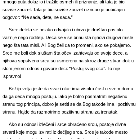
mnogo puta dolazilo i tražilo osmeh ili priznanje, ali tata je bio
suviše zauzet. Tata je bio suviše zauzet i izricao je uobičajen
odgovor: “Ne sada, dete, ne sada.”
Srce deteta se polako odvajalo i ubrzo je društvo postalo
važnije nego roditelji. Deca se više brinu šta njihovi drugovi misle
nego šta tata misli. Ali Bog želi da to promeni, ako se pokajemo.
Srce me boli dok slušam šta očevi zahtevaju od svoje dece, a
njihova sopstvena srca su usmerena na skroz druge stvari dok u
slomljenom odnosu govore deci: “Poštuj svog oca”. To nije
ispravno!
Božija volja jeste da svaki otac ima visoku čast u svom domu i
da ga deca mnogo poštuju. Iako je bolno posmatrati negativnu
stranu tog principa, dobro je setiti se da Bog takođe ima i pozitivnu
stranu. Hajde da razmotrimo pozitivnu stranu za trenutak.
Ako su odnosi izlečeni i srce obraćeno srcu, postoje divne
stvarti koje mogu izvirati iz dečijeg srca. Srce je takođe mesto