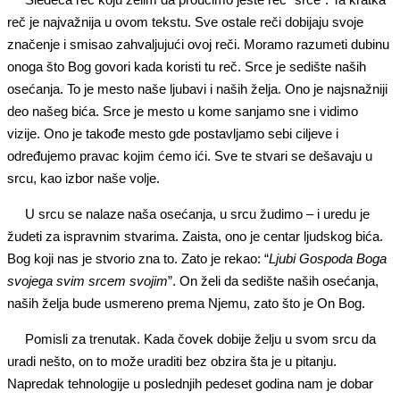
reč je najvažnija u ovom tekstu. Sve ostale reči dobijaju svoje
značenje i smisao zahvaljujući ovoj reči. Moramo razumeti dubinu
onoga što Bog govori kada koristi tu reč. Srce je sedište naših
osećanja. To je mesto naše ljubavi i naših želja. Ono je najsnažniji
deo našeg bića. Srce je mesto u kome sanjamo sne i vidimo
vizije. Ono je takođe mesto gde postavljamo sebi ciljeve i
određujemo pravac kojim ćemo ići. Sve te stvari se dešavaju u
srcu, kao izbor naše volje.
U srcu se nalaze naša osećanja, u srcu žudimo – i uredu je
žudeti za ispravnim stvarima. Zaista, ono je centar ljudskog bića.
Bog koji nas je stvorio zna to. Zato je rekao: “
Ljubi Gospoda Boga
svojega svim srcem svojim
”. On želi da sedište naših osećanja,
naših želja bude usmereno prema Njemu, zato što je On Bog.
Pomisli za trenutak. Kada čovek dobije želju u svom srcu da
uradi nešto, on to može uraditi bez obzira šta je u pitanju.
Napredak tehnologije u poslednjih pedeset godina nam je dobar