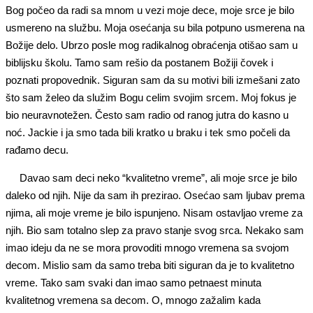
Bog počeo da radi sa mnom u vezi moje dece, moje srce je bilo
usmereno na službu. Moja osećanja su bila potpuno usmerena na
Božije delo. Ubrzo posle mog radikalnog obraćenja otišao sam u
biblijsku školu. Tamo sam rešio da postanem Božiji čovek i
poznati propovednik. Siguran sam da su motivi bili izmešani zato
što sam želeo da služim Bogu celim svojim srcem. Moj fokus je
bio neuravnotežen. Često sam radio od ranog jutra do kasno u
noć. Jackie i ja smo tada bili kratko u braku i tek smo počeli da
rađamo decu.
Davao sam deci neko “kvalitetno vreme”, ali moje srce je bilo
daleko od njih. Nije da sam ih prezirao. Osećao sam ljubav prema
njima, ali moje vreme je bilo ispunjeno. Nisam ostavljao vreme za
njih. Bio sam totalno slep za pravo stanje svog srca. Nekako sam
imao ideju da ne se mora provoditi mnogo vremena sa svojom
decom. Mislio sam da samo treba biti siguran da je to kvalitetno
vreme. Tako sam svaki dan imao samo petnaest minuta
kvalitetnog vremena sa decom. O, mnogo zažalim kada