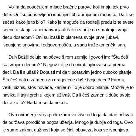
Volim da posećujem mlade bračne parove koji imaju tek prvo
dete. Oni su oduševljeni i ispunjeni ohrabrujućom radošću. Da li se
sećaš kako je to bilo? Kako je moguće da roditelji pređu iz te svete
scene u stanje zanemarivanja ili čak u stanje da smatraju svoju
decu dosadom? Oni su izašli iz plamena svoje prve ljubavi,
ispunjene snovima i odgovornošću, a sada traže američki san.
Duh Božiji deluje na očeve širom zemlje i govori im: “Šta ćeš
sa svojom decom?” Njegov cilj je da obrati njihova srca prema
deci. Da li slušaš? Dopusti mi da ti postavim jedno duboko pitanje.
Šta ćeš dati u zamenu za dragocene duše tvoje dece? Farmu,
veliki biznis, štos novaca, karijeru? To je dobro pitanje. Možda je to
navika ili tajni greh u kojem uživaš. Da li ćeš zameniti duše svoje
dece za to? Nadam se da nećeš.
Ovo obraćenje srca podrazumeva više od toga da otac prihvati
da održava porodična bogosluženja. Mnogo je dublje od toga. Ovo
je samo zakon, dužnost koja se čini, obaveza koja se ispunjava.