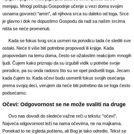
menjaju. Mnogi poštuju Gospodnje učenje u vezi doma svojim
usnama govoreći “amin”, ali njihova srca su daleko od toga. Srce
je glavno i dok ne dopustimo Gospodu da radi sa našim srcima
ništa se neće promenuti.
Kada se fokus tvog srca usmeri na porodicu tada će slediti sve
ostalo. Neće ti više biti potrebne propovedi ili knjige. Kada
propovedam na temu doma, često se ožalostim reakcijom mnogih
ljudi. Čujem kako priznaju da su izgubili vidik u potrebe svoje
porodice, pa su onda radosni što su se opet podsetili toga. Jecam
kada čujem to. Kada očevi budu usmerili fokus svojih osećanja
prema svojoj deci, verujem da neće biti potrebno da se toga često
podsećamo.
Očevi: Odgovornost se ne može svaliti na druge
Ovo nas dovodi do sledeće važne reči u tekstu: “očevi”.
Najveća odgovornost leži na nama očevima, ne na majkama.
Ponekad to ne izgleda pošteno, ali Bog je tako odredio. Tekst se