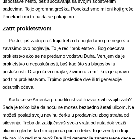
uspostave nešto, bez suočavanja sa svojim sopstvenim
padovima. To je ogromna greška. Ponekad smo mi oni koji greše.
Ponekad i mi treba da se pokajemo.
Zatrt prokletstvom
Postoji još zadnja reč koju treba da pogledamo pre nego što
završimo ovo poglavlje. To je reč “prokletstvo”. Bog obećava
prokletstvo ako se ne predamo vođstvu Duha. Verujem da je
prokletstvo u neposlušnosti, baš kao što su blagoslovi u
poslušnosti. Dragi očevi i majke, živimo u zemlji koja je upravo
pod tim prokletstvom. Trpimo posledice dve ili tri generacije
odsutnih očeva.
Kada će se Amerika probuditi i shvatiti izvor svih svojih zala?
Sada je toliko loše da noću ne možeš bezbedno šetati ulicom. Ne
možeš poslati svoju nevinu ćerku u prodavnicu zbog straha od
silovanja. Treba da zaključavaš svoja vrata od auta dok voziš
ulicom i gledaš ko bi mogao da puca u tebe. To je zemlja u kojoj
živimo. Ko radi sve ovo? Dve ili tri generacije zanemarene dece –