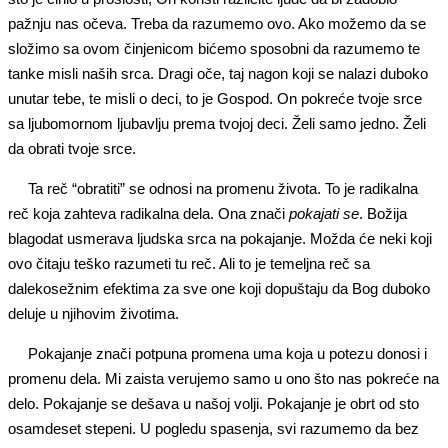
pažnju nas očeva. Treba da razumemo ovo. Ako možemo da se
složimo sa ovom činjenicom bićemo sposobni da razumemo te
tanke misli naših srca. Dragi oče, taj nagon koji se nalazi duboko
unutar tebe, te misli o deci, to je Gospod. On pokreće tvoje srce
sa ljubomornom ljubavlju prema tvojoj deci. Želi samo jedno. Želi
da obrati tvoje srce.
Ta reč “obratiti” se odnosi na promenu života. To je radikalna
reč koja zahteva radikalna dela. Ona znači
pokajati se
. Božija
blagodat usmerava ljudska srca na pokajanje. Možda će neki koji
ovo čitaju teško razumeti tu reč. Ali to je temeljna reč sa
dalekosežnim efektima za sve one koji dopuštaju da Bog duboko
deluje u njihovim životima.
Pokajanje znači potpuna promena uma koja u potezu donosi i
promenu dela. Mi zaista verujemo samo u ono što nas pokreće na
delo. Pokajanje se dešava u našoj volji. Pokajanje je obrt od sto
osamdeset stepeni. U pogledu spasenja, svi razumemo da bez