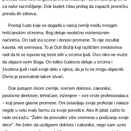
za naše razmišljanje. Dok budeš čitao probaj da zapaziš proročku
prirodu tih stihova.
Postoji čudo koje se događa u našoj zemlji među mnogim
hrišćanskim očevima. Bog deluje neobično misterioznim
načinima. On radi iza scene i donosi promene. To nije rezultat
kaseta, niti seminara. To je Duh Božiji koji različitim sredstvima
radi da bi se ispunio taj šesti stih u srcima ljudi. Ovo niko ne može
da objasni osim Boga. On toliko čudesno deluje u srcima i
životima ljudi i radi svoje delo u njima, da ja to ne mogu objasniti.
Divno je posmatrati takve stvari.
Dok putujem širom zemlje, srećem doktore, zakonike,
poslovne direktore, tehničare, inženjere – sve vrste profesionalaca
– koji prave glavne promene. Oni ostavljaju svoje profesije i nalaze
negde u selu malu farmu za svoje porodice. Ako ih pitaš zašto to
rade oni kažu: “Želim da provodim više vremena u podizanju svoje
dece”. Ne želim da uzdignem doktore i zakonike, nego sam uzeo