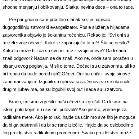
shodne menjanju i oblikovanju. Slatka, nevina deca – ona to rade.
Pre par godina sam pročitao članak koji je napisao
dugogodišnju zatvorski evangelizator. Posle služenja hiljadama
zatvorenika objavio je šokantnu rečenicu. Rekao je: “Svi oni su
mrzeli svoje očeve”. Kako je zapanjujuća ta reč! Šta se desilo?
Kako to može biti da su svi oni mrzili svoje očeve? Da li sada
znaš odgovor? Nadam se da znaš. Ako ne, onda sam poražen u
pisanju ovog poglavlja. Misli o tome. Dečaci su u zatvorima, ali ko
bi trebao da bude pored njih? Očevi. Oni su uništili svoje sinove
zanemarivanjem. Izgubili su njihova srca. Sinovi su se okrenuli
drugim ljubavima, pa su izgubili svoj put i sada su u zatvoru.
Braćo, mi smo zgrešili i naši očevi su zgrešili. Da li smo na
istom putu kojim su i svi oni putovali? Ako jesmo, vreme je za
radikalne mere. Ako je to rak, hajde da učinimo sve što je moguće
da bi ga odstranili i da bi se rane izlečile. Hajde da se oslobodimo
tog prokletstva radikalnom promenom. Svako prokletstvo može