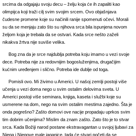
srcima da odgajaju svoju decu – želju koja će ih zapaliti kao
olimpijca koji traži cilj svim svojim srcem. Ovo objašnjava
čudesne promene koje su načinili ranije spomenuti očevi. Morali
su da se menjaju zato što su njihova srca bila ispunjena novom
željom koja je trebala da se ostvari. Kada srce nešto zaželi
nikakva žrtva nije suviše velika.
Bog zna da je srce najdublja potreba koju imamo u vezi svoje
dece. Potreba nije za redovnijim bogosluženjima, drugačijim
kućnim uređenjem i slično. Potreba ide dublje od toga.
Pomisli ovo. Mi živimo u Americi. U našoj zemlji postoji više
učenja u vezi doma nego u svim ostalim delovima sveta. U
Americi postoji više seminara, knjiga, kaseta i službi koje su
usmerene na dom, nego na svim ostalim mestima zajedno. Šta je
onda pogrešno? Zašto domovi ove nacije propadaju uprkos svim
tim dobrim učenjima? Mislim da znam zašto. Zato što je to stvar
srca. Kada Božiji narod postane ekstravagantan u svojoj ljubavi za
Njega i Njegove male jaganjce, tada će stvari početi da se