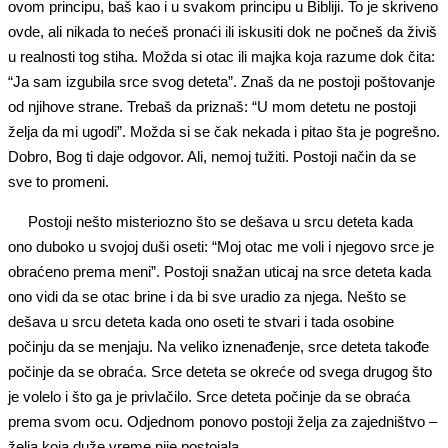
ovom principu, baš kao i u svakom principu u Bibliji. To je skriveno
ovde, ali nikada to nećeš pronaći ili iskusiti dok ne počneš da živiš
u realnosti tog stiha. Možda si otac ili majka koja razume dok čita:
“Ja sam izgubila srce svog deteta”. Znaš da ne postoji poštovanje
od njihove strane. Trebaš da priznaš: “U mom detetu ne postoji
želja da mi ugodi”. Možda si se čak nekada i pitao šta je pogrešno.
Dobro, Bog ti daje odgovor. Ali, nemoj tužiti. Postoji način da se
sve to promeni.
Postoji nešto misteriozno što se dešava u srcu deteta kada
ono duboko u svojoj duši oseti: “Moj otac me voli i njegovo srce je
obraćeno prema meni”. Postoji snažan uticaj na srce deteta kada
ono vidi da se otac brine i da bi sve uradio za njega. Nešto se
dešava u srcu deteta kada ono oseti te stvari i tada osobine
počinju da se menjaju. Na veliko iznenađenje, srce deteta takođe
počinje da se obraća. Srce deteta se okreće od svega drugog što
je volelo i što ga je privlačilo. Srce deteta počinje da se obraća
prema svom ocu. Odjednom ponovo postoji želja za zajedništvo –
želja koja duže vreme nije postojala.