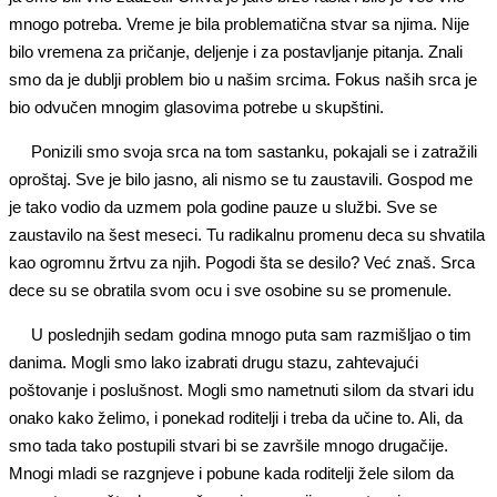
mnogo potreba. Vreme je bila problematična stvar sa njima. Nije
bilo vremena za pričanje, deljenje i za postavljanje pitanja. Znali
smo da je dublji problem bio u našim srcima. Fokus naših srca je
bio odvučen mnogim glasovima potrebe u skupštini.
Ponizili smo svoja srca na tom sastanku, pokajali se i zatražili
oproštaj. Sve je bilo jasno, ali nismo se tu zaustavili. Gospod me
je tako vodio da uzmem pola godine pauze u službi. Sve se
zaustavilo na šest meseci. Tu radikalnu promenu deca su shvatila
kao ogromnu žrtvu za njih. Pogodi šta se desilo? Već znaš. Srca
dece su se obratila svom ocu i sve osobine su se promenule.
U poslednjih sedam godina mnogo puta sam razmišljao o tim
danima. Mogli smo lako izabrati drugu stazu, zahtevajući
poštovanje i poslušnost. Mogli smo nametnuti silom da stvari idu
onako kako želimo, i ponekad roditelji i treba da učine to. Ali, da
smo tada tako postupili stvari bi se završile mnogo drugačije.
Mnogi mladi se razgnjeve i pobune kada roditelji žele silom da