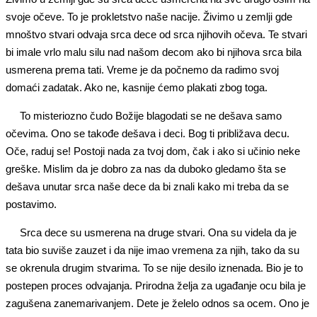
svoje očeve. To je prokletstvo naše nacije. Živimo u zemlji gde
mnoštvo stvari odvaja srca dece od srca njihovih očeva. Te stvari
bi imale vrlo malu silu nad našom decom ako bi njihova srca bila
usmerena prema tati. Vreme je da počnemo da radimo svoj
domaći zadatak. Ako ne, kasnije ćemo plakati zbog toga.
To misteriozno čudo Božije blagodati se ne dešava samo
očevima. Ono se takođe dešava i deci. Bog ti približava decu.
Oče, raduj se! Postoji nada za tvoj dom, čak i ako si učinio neke
greške. Mislim da je dobro za nas da duboko gledamo šta se
dešava unutar srca naše dece da bi znali kako mi treba da se
postavimo.
Srca dece su usmerena na druge stvari. Ona su videla da je
tata bio suviše zauzet i da nije imao vremena za njih, tako da su
se okrenula drugim stvarima. To se nije desilo iznenada. Bio je to
postepen proces odvajanja. Prirodna želja za ugađanje ocu bila je
zagušena zanemarivanjem. Dete je želelo odnos sa ocem. Ono je