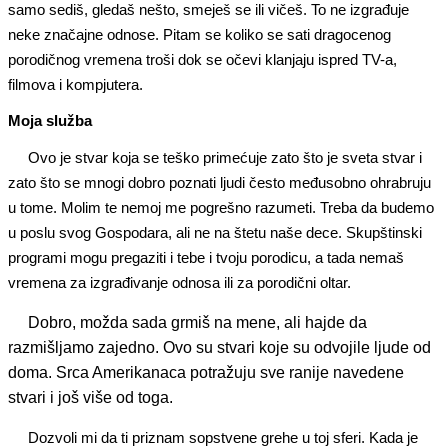
samo sediš, gledaš nešto, smeješ se ili vičeš. To ne izgrađuje
neke značajne odnose. Pitam se koliko se sati dragocenog
porodičnog vremena troši dok se očevi klanjaju ispred TV-a,
filmova i kompjutera.
Moja služba
Ovo je stvar koja se teško primećuje zato što je sveta stvar i
zato što se mnogi dobro poznati ljudi često međusobno ohrabruju
u tome. Molim te nemoj me pogrešno razumeti. Treba da budemo
u poslu svog Gospodara, ali ne na štetu naše dece. Skupštinski
programi mogu pregaziti i tebe i tvoju porodicu, a tada nemaš
vremena za izgrađivanje odnosa ili za porodični oltar.
Dobro, možda sada grmiš na mene, ali hajde da
razmišljamo zajedno. Ovo su stvari koje su odvojile ljude od
doma. Srca Amerikanaca potražuju sve ranije navedene
stvari i još više od toga.
Dozvoli mi da ti priznam sopstvene grehe u toj sferi. Kada je