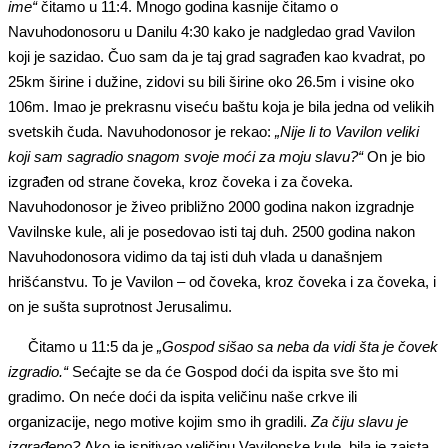
ime“
čitamo u 11:4. Mnogo godina kasnije čitamo o
Navuhodonosoru u Danilu 4:30 kako je nadgledao grad Vavilon
koji je sazidao. Čuo sam da je taj grad sagrađen kao kvadrat, po
25km širine i dužine, zidovi su bili širine oko 26.5m i visine oko
106m. Imao je prekrasnu viseću baštu koja je bila jedna od velikih
svetskih čuda. Navuhodonosor je rekao:
„Nije li to Vavilon veliki
koji sam sagradio snagom svoje moći za moju slavu?“
On je bio
izgrađen od strane čoveka, kroz čoveka i za čoveka.
Navuhodonosor je živeo približno 2000 godina nakon izgradnje
Vavilnske kule, ali je posedovao isti taj duh. 2500 godina nakon
Navuhodonosora vidimo da taj isti duh vlada u današnjem
hrišćanstvu. To je Vavilon – od čoveka, kroz čoveka i za čoveka, i
on je sušta suprotnost Jerusalimu.
Čitamo u 11:5 da je
„Gospod sišao sa neba da vidi šta je čovek
izgradio.“
Sećajte se da će Gospod doći da ispita sve što mi
gradimo. On neće doći da ispita veličinu naše crkve ili
organizacije, nego motive kojim smo ih gradili.
Za čiju slavu je
izgrađeno?
Ako je ispitivao veličinu Vavilonske kule, bila je zaista