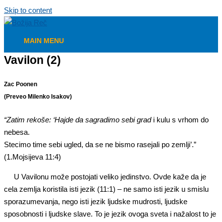
Skip to content
MAIN MENU
Vavilon (2)
Zac Poonen
(Preveo Milenko Isakov)
“Zatim rekoše: ‘Hajde da sagradimo sebi grad
i kulu s vrhom do
nebesa.
Stecimo time sebi ugled, da se ne bismo rasejali po zemlji’.”
(1.Mojsijeva 11:4)
U Vavilonu može postojati veliko jedinstvo. Ovde kaže da je
cela zemlja koristila isti jezik (11:1) – ne samo isti jezik u smislu
sporazumevanja, nego isti jezik ljudske mudrosti, ljudske
sposobnosti i ljudske slave. To je jezik ovoga sveta i nažalost to je