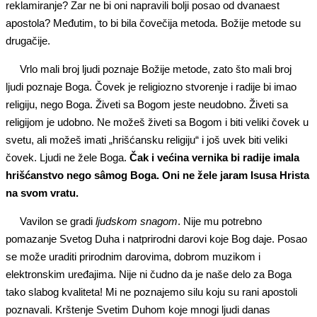
reklamiranje? Zar ne bi oni napravili bolji posao od dvanaest
apostola? Međutim, to bi bila čovečija metoda. Božije metode su
drugačije.
Vrlo mali broj ljudi poznaje Božije metode, zato što mali broj
ljudi poznaje Boga. Čovek je religiozno stvorenje i radije bi imao
religiju, nego Boga. Živeti sa Bogom jeste neudobno. Živeti sa
religijom je udobno. Ne možeš živeti sa Bogom i biti veliki čovek u
svetu, ali možeš imati „hrišćansku religiju“ i još uvek biti veliki
čovek. Ljudi ne žele Boga.
Čak i većina vernika bi radije imala
hrišćanstvo nego sâmog Boga. Oni ne žele jaram Isusa Hrista
na svom vratu.
Vavilon se gradi
ljudskom snagom
. Nije mu potrebno
pomazanje Svetog Duha i natprirodni darovi koje Bog daje. Posao
se može uraditi prirodnim darovima, dobrom muzikom i
elektronskim uređajima. Nije ni čudno da je naše delo za Boga
tako slabog kvaliteta! Mi ne poznajemo silu koju su rani apostoli
poznavali. Krštenje Svetim Duhom koje mnogi ljudi danas