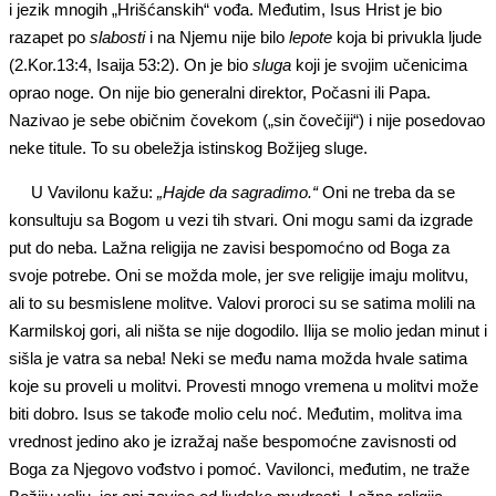
i jezik mnogih „Hrišćanskih“ vođa. Međutim, Isus Hrist je bio
razapet po
slabosti
i na Njemu nije bilo
lepote
koja bi privukla ljude
(2.Kor.13:4, Isaija 53:2). On je bio
sluga
koji je svojim učenicima
oprao noge. On nije bio generalni direktor, Počasni ili Papa.
Nazivao je sebe običnim čovekom („sin čovečiji“) i nije posedovao
neke titule. To su obeležja istinskog Božijeg sluge.
U Vavilonu kažu:
„Hajde da sagradimo.“
Oni ne treba da se
konsultuju sa Bogom u vezi tih stvari. Oni mogu sami da izgrade
put do neba. Lažna religija ne zavisi bespomoćno od Boga za
svoje potrebe. Oni se možda mole, jer sve religije imaju molitvu,
ali to su besmislene molitve. Valovi proroci su se satima molili na
Karmilskoj gori, ali ništa se nije dogodilo. Ilija se molio jedan minut i
sišla je vatra sa neba! Neki se među nama možda hvale satima
koje su proveli u molitvi. Provesti mnogo vremena u molitvi može
biti dobro. Isus se takođe molio celu noć. Međutim, molitva ima
vrednost jedino ako je izražaj naše bespomoćne zavisnosti od
Boga za Njegovo vođstvo i pomoć. Vavilonci, međutim, ne traže