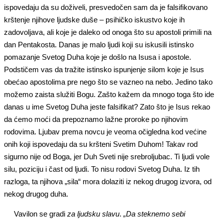
ispovedaju da su doživeli, presvedočen sam da je falsifikovano
krštenje njihove ljudske duše – psihičko iskustvo koje ih
zadovoljava, ali koje je daleko od onoga što su apostoli primili na
dan Pentakosta. Danas je malo ljudi koji su iskusili istinsko
pomazanje Svetog Duha koje je došlo na Isusa i apostole.
Podstičem vas da tražite istinsko ispunjenje silom koje je Isus
obećao apostolima pre nego što se vazneo na nebo. Jedino tako
možemo zaista služiti Bogu. Zašto kažem da mnogo toga što ide
danas u ime Svetog Duha jeste falsifikat? Zato što je Isus rekao
da ćemo moći da prepoznamo lažne proroke po njihovim
rodovima. Ljubav prema novcu je veoma očigledna kod većine
onih koji ispovedaju da su kršteni Svetim Duhom! Takav rod
sigurno nije od Boga, jer Duh Sveti nije srebroljubac. Ti ljudi vole
silu, poziciju i čast od ljudi. To nisu rodovi Svetog Duha. Iz tih
razloga, ta njihova „sila“ mora dolaziti iz nekog drugog izvora, od
nekog drugog duha.
Vavilon se gradi
za ljudsku slavu
.
„Da steknemo sebi