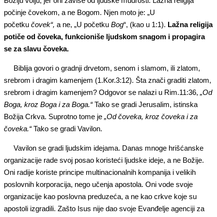
Božiju volju, jer oni zavise od ljudske mudrosti. Lažna religija
počinje čovekom, a ne Bogom. Njen moto je: „U
početku
čovek“,
a ne, „U početku
Bog
“, (kao u 1:1).
Lažna religija
potiče od čoveka, funkcioniše ljudskom snagom i propagira
se za slavu čoveka.
Biblija govori o gradnji drvetom, senom i slamom, ili zlatom,
srebrom i dragim kamenjem (1.Kor.3:12). Šta znači graditi zlatom,
srebrom i dragim kamenjem? Odgovor se nalazi u Rim.11:36,
„Od
Boga, kroz Boga i za Boga.“
Tako se gradi Jerusalim, istinska
Božija Crkva. Suprotno tome je
„Od čoveka, kroz čoveka i za
čoveka.“
Tako se gradi Vavilon.
Vavilon se gradi ljudskim idejama. Danas mnoge hrišćanske
organizacije rade svoj posao koristeći ljudske ideje, a ne Božije.
Oni radije koriste principe multinacionalnih kompanija i velikih
poslovnih korporacija, nego učenja apostola. Oni vode svoje
organizacije kao poslovna preduzeća, a ne kao crkve koje su
apostoli izgradili. Zašto Isus nije dao svoje Evanđelje agenciji za