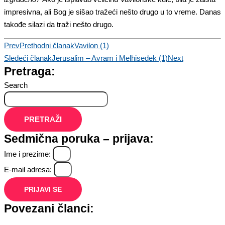
impresivna, ali Bog je sišao tražeći nešto drugo u to vreme. Danas
takođe silazi da traži nešto drugo.
Prev
Prethodni članak
Vavilon (1)
Sledeći članak
Jerusalim – Avram i Melhisedek (1)
Next
Pretraga:
Search
PRETRAŽI
Sedmična poruka – prijava:
Ime i prezime:
E-mail adresa:
PRIJAVI SE
Povezani članci: