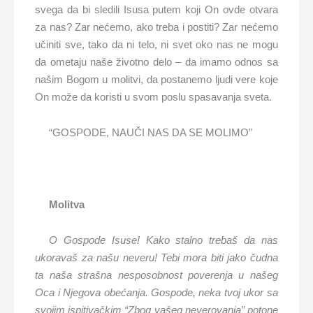
svega da bi sledili Isusa putem koji On ovde otvara
za nas? Zar nećemo, ako treba i postiti? Zar nećemo
učiniti sve, tako da ni telo, ni svet oko nas ne mogu
da ometaju naše životno delo – da imamo odnos sa
našim Bogom u molitvi, da postanemo ljudi vere koje
On može da koristi u svom poslu spasavanja sveta.
“GOSPODE, NAUČI NAS DA SE MOLIMO”
Molitva
O Gospode Isuse! Kako stalno trebaš da nas
ukoravaš za našu neveru! Tebi mora biti jako čudna
ta naša strašna nesposobnost poverenja u našeg
Oca i Njegova obećanja. Gospode, neka tvoj ukor sa
svojim ispitivačkim “Zbog vašeg neverovanja” potone