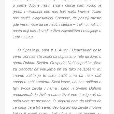
u same dubine naših srca i otkrije nam koliko je
greha i stradanja oko nas baš naša krivica. Zatim
nas nauči, blagosloveni Gospode, da postoji mesto
gde vera može da se nauči i stekne – čak i u molitvi i
postu koji nas dovodi u živo zajedništvo i ostajanje u
Tebi i u Ocu.
O Spasitelju, sâm ti si Autor i Usavršivač naše
vere! Uči nas šta znači da dopustimo Tebi da živiš u
nama Duhom Svetim. Gospode! Naši napori i molitve
za blagodat da verujemo bili su tako neuspešni. Mi
znamo zašto je to tako: tražili smo da nam daš
snagu u sebi samima. Sveti Isuse, uči nas opširno o
tajni tvoga života u nama i kako Ti Svetim Duhom
preduzimaš da živiš u nama život vere i osiguraš da
naša vera ne prestane. O, dopusti nam da vidimo da
će naša vera biti samo deo tog divnog života molitve
kojeg ti daješ onima koji očekuju svoj trening za