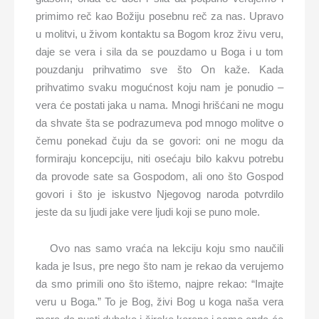
primimo reč kao Božiju posebnu reč za nas. Upravo
u molitvi, u živom kontaktu sa Bogom kroz živu veru,
daje se vera i sila da se pouzdamo u Boga i u tom
pouzdanju prihvatimo sve što On kaže. Kada
prihvatimo svaku mogućnost koju nam je ponudio –
vera će postati jaka u nama. Mnogi hrišćani ne mogu
da shvate šta se podrazumeva pod mnogo molitve o
čemu ponekad čuju da se govori: oni ne mogu da
formiraju koncepciju, niti osećaju bilo kakvu potrebu
da provode sate sa Gospodom, ali ono što Gospod
govori i što je iskustvo Njegovog naroda potvrdilo
jeste da su ljudi jake vere ljudi koji se puno mole.
Ovo nas samo vraća na lekciju koju smo naučili
kada je Isus, pre nego što nam je rekao da verujemo
da smo primili ono što ištemo, najpre rekao: “Imajte
veru u Boga.” To je Bog, živi Bog u koga naša vera