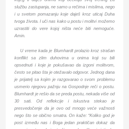
službu zastupanja, ne samo u rečima i mislima, nego
i u svetom pomazanju koje daješ kroz uticaj Duha
tvoga života. I uči nas kako u postu i molitvi možemo
uzrastiti do vere kojoj ništa neće biti nemoguće.
Amin.
U vreme kada je Blumhardt prolazio kroz strašan
konflikt sa zlim duhovima u onima koji su bili
opsednuti i koje je pokušavao da izgoni molitvom,
često se pitao šta je otežavalo odgovor. Jednog dana
je prijatelj sa kojim je razgovarao o svom problemu
usmerio njegovu pažnju na Gospodnje reči o postu.
Blumhardt je rešio da se preda postu, nekada više od
30 sati. Od reflekcije i iskustva stekao je
presvedočenje da je ovo od mnogo veće važnosti
nego što se obično smatra. On kaže: “Koliko god je
post između nas i Boga jedan praktičan dokaz da