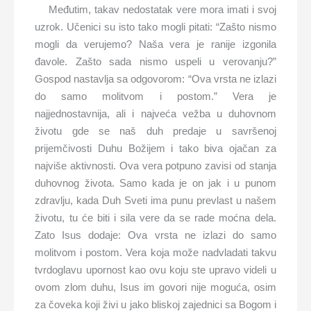
Međutim, takav nedostatak vere mora imati i svoj
uzrok. Učenici su isto tako mogli pitati: “Zašto nismo
mogli da verujemo? Naša vera je ranije izgonila
đavole. Zašto sada nismo uspeli u verovanju?”
Gospod nastavlja sa odgovorom: “Ova vrsta ne izlazi
do samo molitvom i postom.” Vera je
najjednostavnija, ali i najveća vežba u duhovnom
životu gde se naš duh predaje u savršenoj
prijemčivosti Duhu Božijem i tako biva ojačan za
najviše aktivnosti. Ova vera potpuno zavisi od stanja
duhovnog života. Samo kada je on jak i u punom
zdravlju, kada Duh Sveti ima punu prevlast u našem
životu, tu će biti i sila vere da se rade moćna dela.
Zato Isus dodaje: Ova vrsta ne izlazi do samo
molitvom i postom. Vera koja može nadvladati takvu
tvrdoglavu upornost kao ovu koju ste upravo videli u
ovom zlom duhu, Isus im govori nije moguća, osim
za čoveka koji živi u jako bliskoj zajednici sa Bogom i