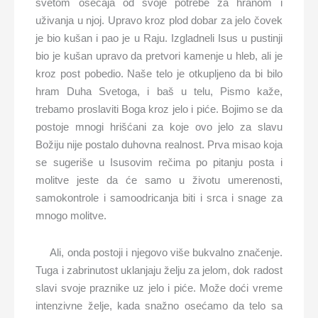
svetom osećaja od svoje potrebe za hranom i
uživanja u njoj. Upravo kroz plod dobar za jelo čovek
je bio kušan i pao je u Raju. Izgladneli Isus u pustinji
bio je kušan upravo da pretvori kamenje u hleb, ali je
kroz post pobedio. Naše telo je otkupljeno da bi bilo
hram Duha Svetoga, i baš u telu, Pismo kaže,
trebamo proslaviti Boga kroz jelo i piće. Bojimo se da
postoje mnogi hrišćani za koje ovo jelo za slavu
Božiju nije postalo duhovna realnost. Prva misao koja
se sugeriše u Isusovim rečima po pitanju posta i
molitve jeste da će samo u životu umerenosti,
samokontrole i samoodricanja biti i srca i snage za
mnogo molitve.
Ali, onda postoji i njegovo više bukvalno značenje.
Tuga i zabrinutost uklanjaju želju za jelom, dok radost
slavi svoje praznike uz jelo i piće. Može doći vreme
intenzivne želje, kada snažno osećamo da telo sa