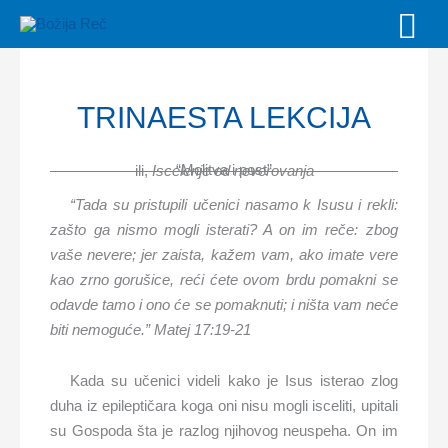
Skip
MAI
to
MEN
content
TRINAESTA LEKCIJA
“Molitva i post”
ili,
Iscelenje od neverovanja
“Tada su pristupili učenici nasamo k Isusu i rekli:
zašto ga nismo mogli isterati? A on im reče: zbog
vaše nevere; jer zaista, kažem vam, ako imate vere
kao zrno gorušice, reći ćete ovom brdu pomakni se
odavde tamo i ono će se pomaknuti; i ništa vam neće
biti nemoguće.” Matej 17:19-21
Kada su učenici videli kako je Isus isterao zlog
duha iz epileptičara koga oni nisu mogli isceliti, upitali
su Gospoda šta je razlog njihovog neuspeha. On im