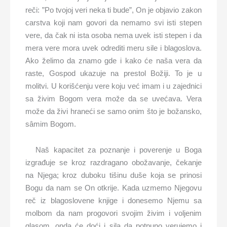
reči: ”Po tvojoj veri neka ti bude”, On je objavio zakon
carstva koji nam govori da nemamo svi isti stepen
vere, da čak ni ista osoba nema uvek isti stepen i da
mera vere mora uvek odrediti meru sile i blagoslova.
Ako želimo da znamo gde i kako će naša vera da
raste, Gospod ukazuje na prestol Božiji. To je u
molitvi. U korišćenju vere koju već imam i u zajednici
sa živim Bogom vera može da se uvećava. Vera
može da živi hraneći se samo onim što je božansko,
sâmim Bogom.
Naš kapacitet za poznanje i poverenje u Boga
izgrađuje se kroz razdragano obožavanje, čekanje
na Njega; kroz duboku tišinu duše koja se prinosi
Bogu da nam se On otkrije. Kada uzmemo Njegovu
reč iz blagoslovene knjige i donesemo Njemu sa
molbom da nam progovori svojim živim i voljenim
glasom, onda će doći i sila da potpuno verujemo i