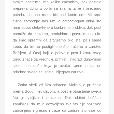
svojim apetitima, ma koliko zakonitim, ipak postaje
prepreka duhu u borbi sa silama tame i osećamo
potrebu da ono mora biti pod kontrolom. Mi smo
čulna stvorenja: naš um je potpomognut onim što
nam dolazi otelovljeno u konkretnom obliku, dok post
pomaže da izrazimo, produbimo i potvrdimo odluku
da smo spremni da žrtvujemo bilo šta, pa i same
sebe, da bismo postigli ono što tražimo u carstvu
Božijem. A Onaj koji je prihvatio post i žrtvu svog
Sina, znaće da vrednuje, prihvati i nagradi duhovnom
silom onu dušu koja je ovako spremna da se
odrekne svega za Hrista i Njegovo carstvo.
Zatim sledi još šira primena. Molitva je pružanje
prema Bogu i nevidljivom, a post je otpuštanje svega
što je vidljivo i prolazno. Dok obični hrišćani
zamišljaju da im je dozvoljeno sve što nije pozitivno
zabranjeno i grešno i traže da zadrže što više od