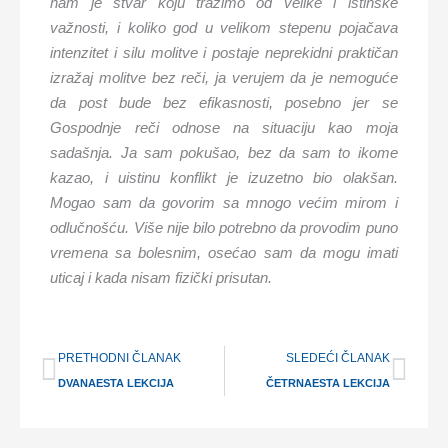
nam je stvar koju tražimo od velike i istinske
važnosti, i koliko god u velikom stepenu pojačava
intenzitet i silu molitve i postaje neprekidni praktičan
izražaj molitve bez reči, ja verujem da je nemoguće
da post bude bez efikasnosti, posebno jer se
Gospodnje reči odnose na situaciju kao moja
sadašnja. Ja sam pokušao, bez da sam to ikome
kazao, i uistinu konflikt je izuzetno bio olakšan.
Mogao sam da govorim sa mnogo većim mirom i
odlučnošću. Više nije bilo potrebno da provodim puno
vremena sa bolesnim, osećao sam da mogu imati
uticaj i kada nisam fizički prisutan.
Prev
Nex
PRETHODNI ČLANAK
SLEDEĆI ČLANAK
DVANAESTA LEKCIJA
ČETRNAESTA LEKCIJA