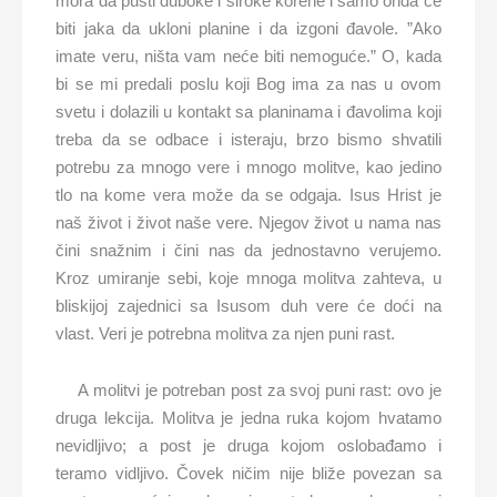
mora da pusti duboke i široke korene i samo onda će
biti jaka da ukloni planine i da izgoni đavole. ”Ako
imate veru, ništa vam neće biti nemoguće.” O, kada
bi se mi predali poslu koji Bog ima za nas u ovom
svetu i dolazili u kontakt sa planinama i đavolima koji
treba da se odbace i isteraju, brzo bismo shvatili
potrebu za mnogo vere i mnogo molitve, kao jedino
tlo na kome vera može da se odgaja. Isus Hrist je
naš život i život naše vere. Njegov život u nama nas
čini snažnim i čini nas da jednostavno verujemo.
Kroz umiranje sebi, koje mnoga molitva zahteva, u
bliskijoj zajednici sa Isusom duh vere će doći na
vlast. Veri je potrebna molitva za njen puni rast.
A molitvi je potreban post za svoj puni rast: ovo je
druga lekcija. Molitva je jedna ruka kojom hvatamo
nevidljivo; a post je druga kojom oslobađamo i
teramo vidljivo. Čovek ničim nije bliže povezan sa