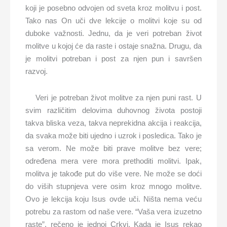
koji je posebno odvojen od sveta kroz molitvu i post.
Tako nas On uči dve lekcije o molitvi koje su od
duboke važnosti. Jednu, da je veri potreban život
molitve u kojoj će da raste i ostaje snažna. Drugu, da
je molitvi potreban i post za njen pun i savršen
razvoj.
Veri je potreban život molitve za njen puni rast. U
svim različitim delovima duhovnog života postoji
takva bliska veza, takva neprekidna akcija i reakcija,
da svaka može biti ujedno i uzrok i posledica. Tako je
sa verom. Ne može biti prave molitve bez vere;
određena mera vere mora prethoditi molitvi. Ipak,
molitva je takođe put do više vere. Ne može se doći
do viših stupnjeva vere osim kroz mnogo molitve.
Ovo je lekcija koju Isus ovde uči. Ništa nema veću
potrebu za rastom od naše vere. “Vaša vera izuzetno
raste”, rečeno je jednoj Crkvi. Kada je Isus rekao