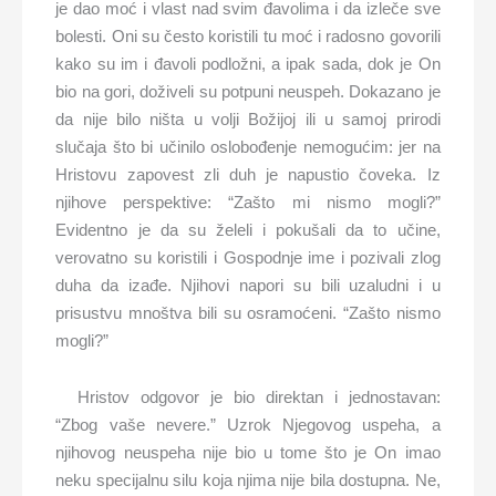
je dao moć i vlast nad svim đavolima i da izleče sve
bolesti. Oni su često koristili tu moć i radosno govorili
kako su im i đavoli podložni, a ipak sada, dok je On
bio na gori, doživeli su potpuni neuspeh. Dokazano je
da nije bilo ništa u volji Božijoj ili u samoj prirodi
slučaja što bi učinilo oslobođenje nemogućim: jer na
Hristovu zapovest zli duh je napustio čoveka. Iz
njihove perspektive: “Zašto mi nismo mogli?”
Evidentno je da su želeli i pokušali da to učine,
verovatno su koristili i Gospodnje ime i pozivali zlog
duha da izađe. Njihovi napori su bili uzaludni i u
prisustvu mnoštva bili su osramoćeni. “Zašto nismo
mogli?”
Hristov odgovor je bio direktan i jednostavan:
“Zbog vaše nevere.” Uzrok Njegovog uspeha, a
njihovog neuspeha nije bio u tome što je On imao
neku specijalnu silu koja njima nije bila dostupna. Ne,