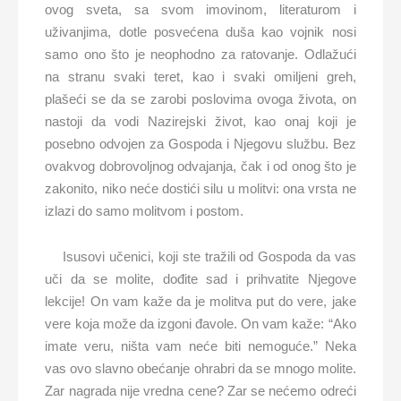
ovog sveta, sa svom imovinom, literaturom i
uživanjima, dotle posvećena duša kao vojnik nosi
samo ono što je neophodno za ratovanje. Odlažući
na stranu svaki teret, kao i svaki omiljeni greh,
plašeći se da se zarobi poslovima ovoga života, on
nastoji da vodi Nazirejski život, kao onaj koji je
posebno odvojen za Gospoda i Njegovu službu. Bez
ovakvog dobrovoljnog odvajanja, čak i od onog što je
zakonito, niko neće dostići silu u molitvi: ona vrsta ne
izlazi do samo molitvom i postom.
Isusovi učenici, koji ste tražili od Gospoda da vas
uči da se molite, dođite sad i prihvatite Njegove
lekcije! On vam kaže da je molitva put do vere, jake
vere koja može da izgoni đavole. On vam kaže: “Ako
imate veru, ništa vam neće biti nemoguće.” Neka
vas ovo slavno obećanje ohrabri da se mnogo molite.
Zar nagrada nije vredna cene? Zar se nećemo odreći