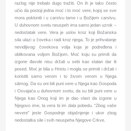
razlog nije trebalo dugo tražiti. On ih je tako često
učio da postoji jedna moć i to moć vere, kojoj se sve
mora pokloniti i u carstvu tame i u Božijem carstvu.
U duhovnom svetu neuspeh ima samo jedan uzrok –
nedostatak vere. Vera je uslov kroz koji Božanska
sila ulazi u čoveka i radi kroz njega. To je prihvatanje
nevidljivog: čovekova volja koja je podređena i
oblikovana voljom Božijom. Moć koju su primili da
izgone đavole nisu držali u sebi kao stalan dar ili
posed. Moć je bila u Hristu i mogla se primiti i držati i
koristiti samo verom i to živom verom u Njega
sâmog. Da su oni bili puni vere u Njega kao Gospoda
i Osvajača u duhovnom svetu, da su bili puni vere u
Njega kao Onog koji im je dao vlast da izgone u
Njegovo ime, ta vera bi im dala pobedu. “Zbog vaše
nevere” jeste Gospodnje objašnjenje i ukor zbog
nedostatka sile i svih neuspeha Njegove Crkve.