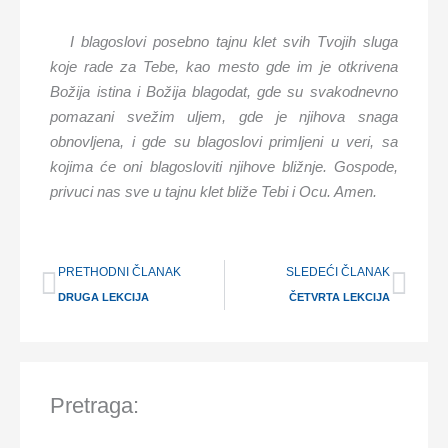
I blagoslovi posebno tajnu klet svih Tvojih sluga
koje rade za Tebe, kao mesto gde im je otkrivena
Božija istina i Božija blagodat, gde su svakodnevno
pomazani svežim uljem, gde je njihova snaga
obnovljena, i gde su blagoslovi primljeni u veri, sa
kojima će oni blagosloviti njihove bližnje. Gospode,
privuci nas sve u tajnu klet bliže Tebi i Ocu. Amen.
Prev
Nex
PRETHODNI ČLANAK
SLEDEĆI ČLANAK
DRUGA LEKCIJA
ČETVRTA LEKCIJA
Pretraga: