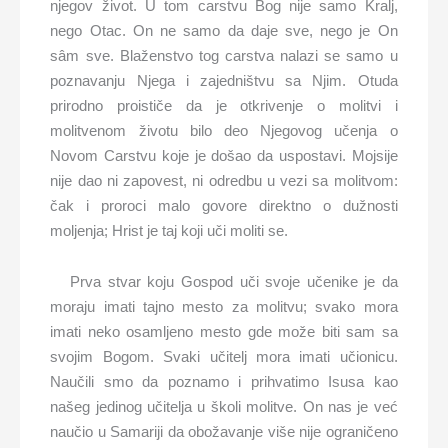
njegov život. U tom carstvu Bog nije samo Kralj,
nego Otac. On ne samo da daje sve, nego je On
sâm sve. Blaženstvo tog carstva nalazi se samo u
poznavanju Njega i zajedništvu sa Njim. Otuda
prirodno proističe da je otkrivenje o molitvi i
molitvenom životu bilo deo Njegovog učenja o
Novom Carstvu koje je došao da uspostavi. Mojsije
nije dao ni zapovest, ni odredbu u vezi sa molitvom:
čak i proroci malo govore direktno o dužnosti
moljenja; Hrist je taj koji uči moliti se.
Prva stvar koju Gospod uči svoje učenike je da
moraju imati tajno mesto za molitvu; svako mora
imati neko osamljeno mesto gde može biti sam sa
svojim Bogom. Svaki učitelj mora imati učionicu.
Naučili smo da poznamo i prihvatimo Isusa kao
našeg jedinog učitelja u školi molitve. On nas je već
naučio u Samariji da obožavanje više nije ograničeno