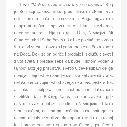
Prvo, “
Moli se svome Ocu koji je u tajnosti.
” Bog
je Bog koji sakriva Sebe pred telesnim okom. Sve
dok smo u našem obožavanju Boga uglavnom
okupirani našim sopstvenim mislima i vežbama,
nećemo susresti Njega koji je Duh, Nevidljivi. Ali
Otac će otkriti Sebe čoveku koji se povlači od svega
što je od sveta ili čoveka i priprema se da čeka samo
na Boga. Dok se on odriče i predaje i isključuje svet i
život sveta, i predaje sebe da bude Hristom vođen u
tajnost Božijeg prisustva, svetlo Očeve ljubavi će ga
obasjati. Tajnost te osamljenosti iza zatvorenih vrata,
celokupna odvojenost od svega oko nas, jeste slika,
a tako i potpora tom unutrašnjem duhovnom
svetilištu, tajni Božijeg šatora, unutar zavese, gde
naš duh zaista dolazi u dodir sa Nevidljivim. I tako
smo poučeni, na samom početku naše potrage za
tajnom efektivne molitve, da zapamtimo da je u tajnoj
kleti mesto gde smo nasamo sa Ocem, gde ćemo