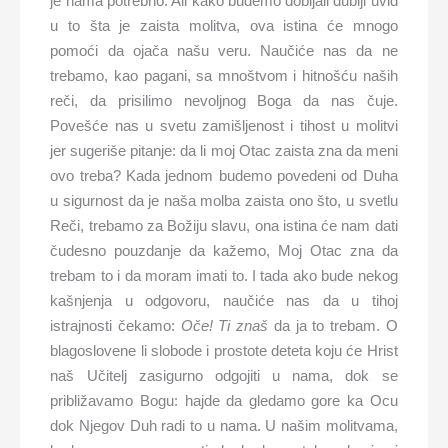
je nama potrebno. Ali kako budemo dobijali dublji uvid
u to šta je zaista molitva, ova istina će mnogo
pomoći da ojača našu veru. Naučiće nas da ne
trebamo, kao pagani, sa mnoštvom i hitnošću naših
reči, da prisilimo nevoljnog Boga da nas čuje.
Povešće nas u svetu zamišljenost i tihost u molitvi
jer sugeriše pitanje: da li moj Otac zaista zna da meni
ovo treba? Kada jednom budemo povedeni od Duha
u sigurnost da je naša molba zaista ono što, u svetlu
Reči, trebamo za Božiju slavu, ona istina će nam dati
čudesno pouzdanje da kažemo, Moj Otac zna da
trebam to i da moram imati to. I tada ako bude nekog
kašnjenja u odgovoru, naučiće nas da u tihoj
istrajnosti čekamo:
Oče! Ti znaš
da ja to trebam. O
blagoslovene li slobode i prostote deteta koju će Hrist
naš Učitelj zasigurno odgojiti u nama, dok se
približavamo Bogu: hajde da gledamo gore ka Ocu
dok Njegov Duh radi to u nama. U našim molitvama,