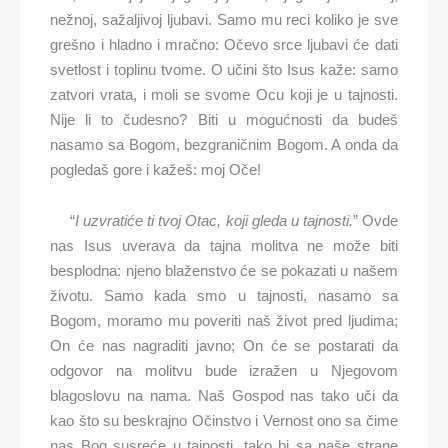
nežnoj, sažaljivoj ljubavi. Samo mu reci koliko je sve
grešno i hladno i mračno: Očevo srce ljubavi će dati
svetlost i toplinu tvome. O učini što Isus kaže: samo
zatvori vrata, i moli se svome Ocu koji je u tajnosti.
Nije li to čudesno? Biti u mogućnosti da budeš
nasamo sa Bogom, bezgraničnim Bogom. A onda da
pogledaš gore i kažeš: moj Oče!
“
I uzvratiće ti tvoj Otac, koji gleda u tajnosti.
” Ovde
nas Isus uverava da tajna molitva ne može biti
besplodna: njeno blaženstvo će se pokazati u našem
životu. Samo kada smo u tajnosti, nasamo sa
Bogom, moramo mu poveriti naš život pred ljudima;
On će nas nagraditi javno; On će se postarati da
odgovor na molitvu bude izražen u Njegovom
blagoslovu na nama. Naš Gospod nas tako uči da
kao što su beskrajno Očinstvo i Vernost ono sa čime
nas Bog susreće u tajnosti, tako bi sa naše strane