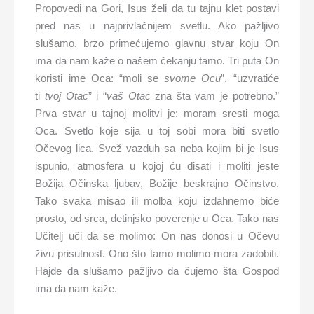
Propovedi na Gori, Isus želi da tu tajnu klet postavi
pred nas u najprivlačnijem svetlu. Ako pažljivo
slušamo, brzo primećujemo glavnu stvar koju On
ima da nam kaže o našem čekanju tamo. Tri puta On
koristi ime Oca: “moli se
svome Ocu
”, “uzvratiće
ti
tvoj Otac
” i “
vaš Otac
zna šta vam je potrebno.”
Prva stvar u tajnoj molitvi je: moram sresti moga
Oca. Svetlo koje sija u toj sobi mora biti svetlo
Očevog lica. Svež vazduh sa neba kojim bi je Isus
ispunio, atmosfera u kojoj ću disati i moliti jeste
Božija Očinska ljubav, Božije beskrajno Očinstvo.
Tako svaka misao ili molba koju izdahnemo biće
prosto, od srca, detinjsko poverenje u Oca. Tako nas
Učitelj uči da se molimo: On nas donosi u Očevu
živu prisutnost. Ono što tamo molimo mora zadobiti.
Hajde da slušamo pažljivo da čujemo šta Gospod
ima da nam kaže.