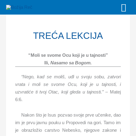
Skip
MAI
to
MEN
content
TREĆA LEKCIJA
“Moli se svome Ocu koji je u tajnosti”
Ili,
Nasamo sa Bogom.
“Nego, kad se moliš, uđi u svoju sobu, zatvori
vrata i moli se svome Ocu, koji je u tajnosti, i
uzvratiće ti tvoj Otac, koji gleda u tajnosti.”
– Matej
6:6.
Nakon što je Isus pozvao svoje prve učenike, dao
im je prvu javnu pouku u Propovedi na gori. Tamo im
je obrazložio carstvo Nebesko, njegove zakone i