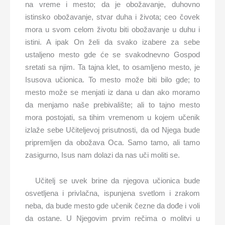
na vreme i mesto; da je obožavanje, duhovno
istinsko obožavanje, stvar duha i života; ceo čovek
mora u svom celom životu biti obožavanje u duhu i
istini. A ipak On želi da svako izabere za sebe
ustaljeno mesto gde će se svakodnevno Gospod
sretati sa njim. Ta tajna klet, to osamljeno mesto, je
Isusova učionica. To mesto može biti bilo gde; to
mesto može se menjati iz dana u dan ako moramo
da menjamo naše prebivalište; ali to tajno mesto
mora postojati, sa tihim vremenom u kojem učenik
izlaže sebe Učiteljevoj prisutnosti, da od Njega bude
pripremljen da obožava Oca. Samo tamo, ali tamo
zasigurno, Isus nam dolazi da nas uči moliti se.
Učitelj se uvek brine da njegova učionica bude
osvetljena i privlačna, ispunjena svetlom i zrakom
neba, da bude mesto gde učenik čezne da dođe i voli
da ostane. U Njegovim prvim rečima o molitvi u