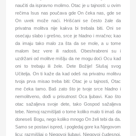
naučiti da ispravno molimo. Otac je u tajnosti: u ovim
rečima Isus nas poučava gde On čeka nas, gde se
On uvek može naći. Hrišćani se često žale da
privatna molitva nije kakva bi trebala biti. Oni se
osećaju slabo i grešno, srce je hladno i mračno; kao
da imaju tako malo za šta da se mole, a u tome
malom bez vere ili radosti. Obeshrabreni su i
uzdržani od molitve mišlju da ne mogu doći Ocu kad
oni to trebaju ili žele. Dete Božije! Slušaj svog
Učitelja. On ti kaže da kad odeš na privatnu molitvu
tvoja prva misao treba biti: Otac je u tajnosti, Otac
me čeka tamo. Baš zato što je tvoje srce hladno i
nemolitveno, dođi u prisutnost Oca ljubavi. Kao što
otac sažaljeva svoje dete, tako Gospod sažaljeva
tebe. Nemoj razmišljati o tome koliko malo ti imaš da
doneseš Bogu, nego koliko mnogo On želi tebi da da.
Samo se postavi ispred, i pogledaj gore ka Njegovom
licu; razmišljaj o Njegovoj ljubavi, Njegovoj čudesnoj,