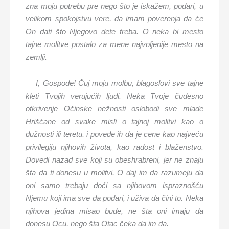
zna moju potrebu pre nego što je iskažem, podari, u
velikom spokojstvu vere, da imam poverenja da će
On dati što Njegovo dete treba. O neka bi mesto
tajne molitve postalo za mene najvoljenije mesto na
zemlji.
I, Gospode! Čuj moju molbu, blagoslovi sve tajne
kleti Tvojih verujućih ljudi. Neka Tvoje čudesno
otkrivenje Očinske nežnosti oslobodi sve mlade
Hrišćane od svake misli o tajnoj molitvi kao o
dužnosti ili teretu, i povede ih da je cene kao najveću
privilegiju njihovih života, kao radost i blaženstvo.
Dovedi nazad sve koji su obeshrabreni, jer ne znaju
šta da ti donesu u molitvi. O daj im da razumeju da
oni samo trebaju doći sa njihovom ispraznošću
Njemu koji ima sve da podari, i uživa da čini to. Neka
njihova jedina misao bude, ne šta oni imaju da
donesu Ocu, nego šta Otac čeka da im da.