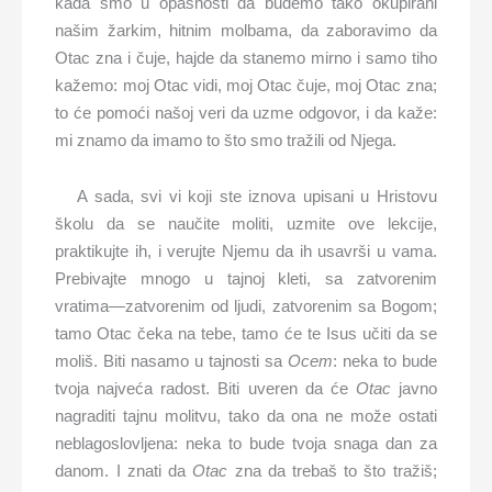
kada smo u opasnosti da budemo tako okupirani
našim žarkim, hitnim molbama, da zaboravimo da
Otac zna i čuje, hajde da stanemo mirno i samo tiho
kažemo: moj Otac vidi, moj Otac čuje, moj Otac zna;
to će pomoći našoj veri da uzme odgovor, i da kaže:
mi znamo da imamo to što smo tražili od Njega.
A sada, svi vi koji ste iznova upisani u Hristovu
školu da se naučite moliti, uzmite ove lekcije,
praktikujte ih, i verujte Njemu da ih usavrši u vama.
Prebivajte mnogo u tajnoj kleti, sa zatvorenim
vratima—zatvorenim od ljudi, zatvorenim sa Bogom;
tamo Otac čeka na tebe, tamo će te Isus učiti da se
moliš. Biti nasamo u tajnosti sa
Ocem
: neka to bude
tvoja najveća radost. Biti uveren da će
Otac
javno
nagraditi tajnu molitvu, tako da ona ne može ostati
neblagoslovljena: neka to bude tvoja snaga dan za
danom. I znati da
Otac
zna da trebaš to što tražiš;