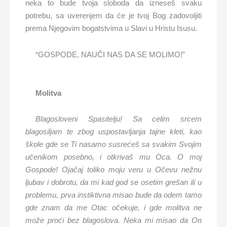
neka to bude tvoja sloboda da izneseš svaku
potrebu, sa uverenjem da će je tvoj Bog zadovoljiti
prema Njegovim bogatstvima u Slavi u Hristu Isusu.
“GOSPODE, NAUČI NAS DA SE MOLIMO!”
Molitva
Blagosloveni Spasitelju! Sa celim srcem
blagosiljam te zbog uspostavljanja tajne kleti, kao
škole gde se Ti nasamo susrećeš sa svakim Svojim
učenikom posebno, i otkrivaš mu Oca. O moj
Gospode! Ojačaj toliko moju veru u Očevu nežnu
ljubav i dobrotu, da mi kad god se osetim grešan ili u
problemu, prva instiktivna misao bude da odem tamo
gde znam da me Otac očekuje, i gde molitva ne
može proći bez blagoslova. Neka mi misao da On