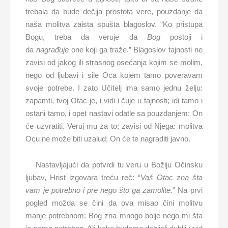
trebala da bude dečija prostota vere, pouzdanje da
naša molitva zaista spušta blagoslov. “Ko pristupa
Bogu, treba da veruje da
Bog
postoji i
da
nagrađuje
one koji ga traže.” Blagoslov tajnosti ne
zavisi od jakog ili strasnog osećanja kojim se molim,
nego od ljubavi i sile Oca kojem tamo poveravam
svoje potrebe. I zato Učitelj ima samo jednu želju:
zapamti, tvoj Otac je, i vidi i čuje u tajnosti; idi tamo i
ostani tamo, i opet nastavi odatle sa pouzdanjem: On
će uzvratiti. Veruj mu za to; zavisi od Njega: molitva
Ocu ne može biti uzalud; On će te nagraditi javno.
Nastavljajući da potvrdi tu veru u Božiju Očinsku
ljubav, Hrist izgovara treću reč: “
Vaš Otac zna šta
vam je potrebno i pre nego što ga zamolite.
” Na prvi
pogled možda se čini da ova misao čini molitvu
manje potrebnom: Bog zna mnogo bolje nego mi šta