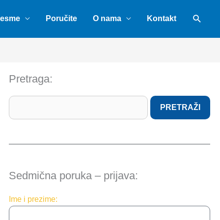
Sear
pesme
Poručite
O nama
Kontakt
Pretraga:
Search
PRETRAŽI
Sedmična poruka – prijava:
Ime i prezime: