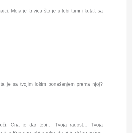
ci. Moja je krivica što je u tebi tamni kutak sa
šta je sa tvojim lošim ponašanjem prema njoj?
či. Ona je dar tebi… Tvoja radost… Tvoja
 je Bog dao tebi u ruke, da bi je držao nežno,