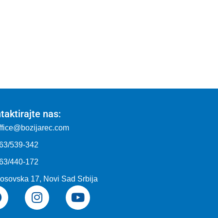
taktirajte nas:
ffice@bozijarec.com
63/539-342
63/440-172
osovska 17, Novi Sad Srbija
F
I
Y
a
n
o
c
s
u