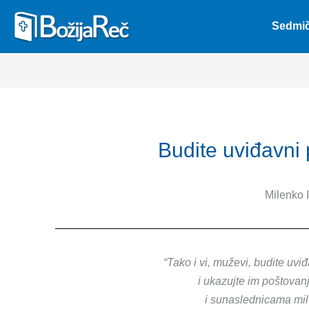
Skip
Sedmič
to
content
Budite uviđavn
Milenko 
“Tako i vi, muževi, budite uv
i ukazujte im poštovan
i sunaslednicama mil