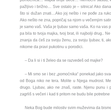
pažljivo i brižno… Sve ostalo je – sitnica! Ako da
što si dužan znati…Ako joj nešto i ne pođe za ruko
Ako nešto ne zna, popričaj sa njom u večernjim sati
je samo vaš. Vaša je ljubav samo vaša. Ko na vas po
pa bila to tvoja majka, tvoj brat, ili najbolji drug.. 
znanja da ćeš za svoju ženu, za svoju ljubav, ti, ako
nikome da pravi pukotinu u porodici.
– Da li si i ti želeo da se razvedeš od majke?
– Mi smo se i bez „pomoćnika“ ponekad jako svađal
od Boga niko ne tera. Molite u Njega mudrost. Me
drugo. Ljubav, ako ne znaš, raste. Njenu punu i 
zagrliš s večeri i kad ti pritom ne budu bile potrebne 
Neka Bog bude milostiv svim muževima da bismo 