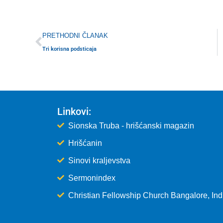
Prev
PRETHODNI ČLANAK
Tri korisna podsticaja
Linkovi:
Sionska Truba - hrišćanski magazin
Hrišćanin
Sinovi kraljevstva
Sermonindex
Christian Fellowship Church Bangalore, Ind