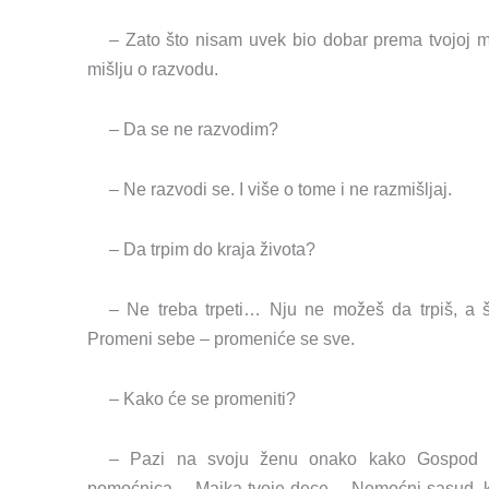
– Zato što nisam uvek bio dobar prema tvojoj maj
mišlju o razvodu.
– Da se ne razvodim?
– Ne razvodi se. I više o tome i ne razmišljaj.
– Da trpim do kraja života?
– Ne treba trpeti… Nju ne možeš da trpiš, a 
Promeni sebe – promeniće se sve.
– Kako će se promeniti?
– Pazi na svoju ženu onako kako Gospod u
pomoćnica… Majka tvoje dece… Nemoćni sasud, koji