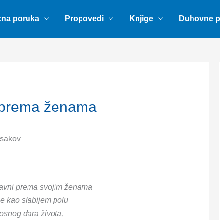
na poruka
Propovedi
Knjige
Duhovne 
i prema ženama
Isakov
iđavni prema svojim ženama
je kao slabijem polu
osnog dara života,