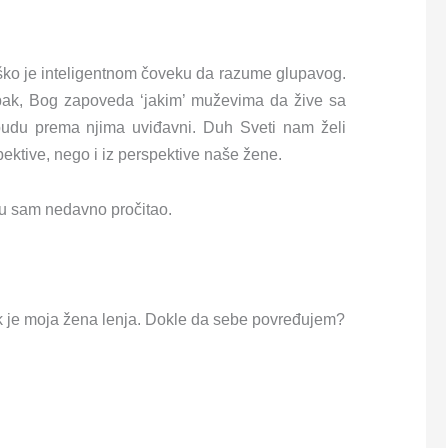
ko je inteligentnom čoveku da razume glupavog.
pak, Bog zapoveda ‘jakim’ muževima da žive sa
udu prema njima uviđavni. Duh Sveti nam želi
ktive, nego i iz perspektive naše žene.
oju sam nedavno pročitao.
 je moja žena lenja. Dokle da sebe povređujem?