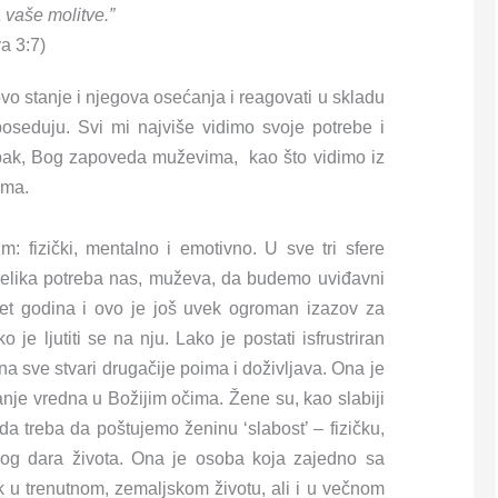
 vaše molitve.”
a 3:7)
vo stanje i njegova osećanja i reagovati u skladu
poseduju. Svi mi najviše vidimo svoje potrebe i
Ipak, Bog zapoveda muževima, kao što vidimo iz
ama.
m: fizički, mentalno i emotivno. U sve tri sfere
i velika potreba nas, muževa, da budemo uviđavni
t godina i ovo je još uvek ogroman izazov za
je ljutiti se na nju. Lako je postati isfrustriran
a sve stvari drugačije poima i doživljava. Ona je
anje vredna u Božijim očima. Žene su, kao slabiji
a treba da poštujemo ženinu ‘slabost’ – fizičku,
nog dara života. Ona je osoba koja zajedno sa
 u trenutnom, zemaljskom životu, ali i u večnom