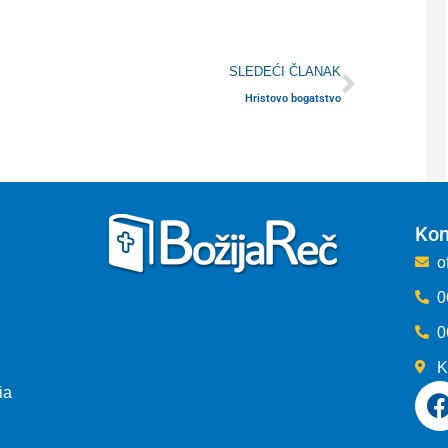
Next
SLEDEĆI ČLANAK
Hristovo bogatstvo
Kon
o
0
0
K
ia