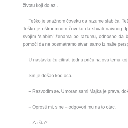
životu koji dolazi.
Teško je snažnom čoveku da razume slabića. Teš
Teško je oštroumnom čoveku da shvati naivnog. I
svojim ‘slabim’ ženama po razumu, odnosno da b
pomoći da ne posmatramo stvari samo iz naše perspe
U nastavku ću citirati jednu priču na ovu temu k
Sin je došao kod oca.
– Razvodim se. Umoran sam! Majka je prava, dok
– Oprosti mi, sine – odgovori mu na to otac.
– Za šta?