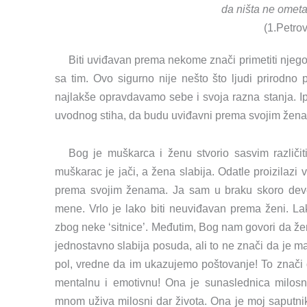
da ništa ne ometa
(1.Petrov
Biti uviđavan prema nekome znači primetiti njego
sa tim. Ovo sigurno nije nešto što ljudi prirodno 
najlakše opravdavamo sebe i svoja razna stanja. 
uvodnog stiha, da budu uviđavni prema svojim žen
Bog je muškarca i ženu stvorio sasvim različiti
muškarac je jači, a žena slabija. Odatle proizilaz
prema svojim ženama. Ja sam u braku skoro deve
mene. Vrlo je lako biti neuviđavan prema ženi. Lako 
zbog neke ‘sitnice’. Međutim, Bog nam govori da žen
jednostavno slabija posuda, ali to ne znači da je m
pol, vredne da im ukazujemo poštovanje! To znači d
mentalnu i emotivnu! Ona je sunaslednica milos
mnom uživa milosni dar života. Ona je moj saputnik