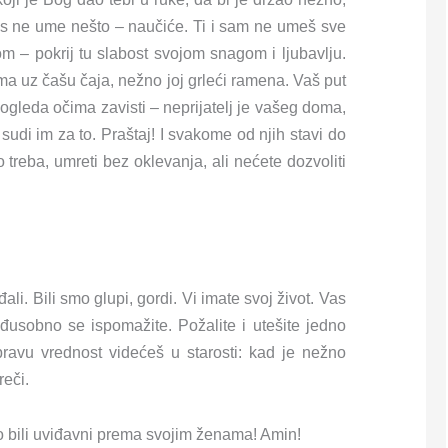
nas ne ume nešto – naučiće. Ti i sam ne umeš sve
m – pokrij tu slabost svojom snagom i ljubavlju.
ma uz čašu čaja, nežno joj grleći ramena. Vaš put
gleda očima zavisti – neprijatelj je vašeg doma,
Ne sudi im za to. Praštaj! I svakome od njih stavi do
 treba, umreti bez oklevanja, ali nećete dozvoliti
i. Bili smo glupi, gordi. Vi imate svoj život. Vas
đusobno se ispomažite. Požalite i utešite jedno
pravu vrednost videćeš u starosti: kad je nežno
reči.
bili uviđavni prema svojim ženama! Amin!