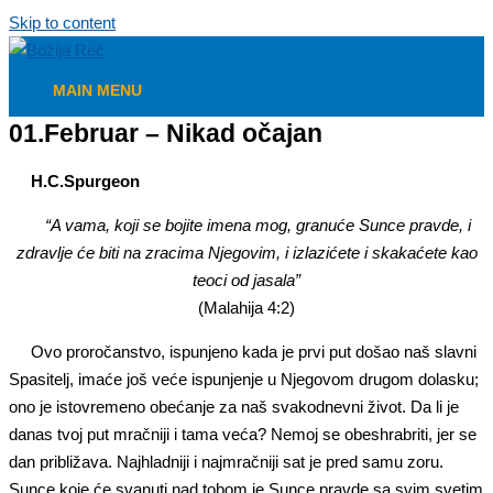
Skip to content
MAIN MENU
01.Februar – Nikad očajan
H.C.Spurgeon
“A vama, koji se bojite imena mog, granuće Sunce pravde, i
zdravlje će biti na zracima Njegovim, i izlazićete i skakaćete kao
teoci od jasala”
(Malahija 4:2)
Ovo proročanstvo, ispunjeno kada je prvi put došao naš slavni
Spasitelj, imaće još veće ispunjenje u Njegovom drugom dolasku;
ono je istovremeno obećanje za naš svakodnevni život. Da li je
danas tvoj put mračniji i tama veća? Nemoj se obeshrabriti, jer se
dan približava. Najhladniji i najmračniji sat je pred samu zoru.
Sunce koje će svanuti nad tobom je Sunce pravde sa svim svetim