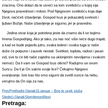
zracima. Ono dolazi da te usreći sa tom svetlošću u kojoj sija
Njegova pravednost i milost. Pod Njegovom svetlošću koja daje
život, naćićeš izbavljenje. Gospod Isus je pokazatelj svetosti i
ljubavi Božije. Naše izbavljenje je sigurno, jer je pravedno.
Jedina stvar koja je potrebna jeste da znamo da li se bojimo
Imena Gospodnjeg. Ako je tako, za nas noć više neće dugo trajati;
a kad se bude pojavilo jutro, svaka bolest i svaka tuga iz naše
duše će potpuno i zauvek nestati. Svetlost, toplota, radost i jasan
vid, sve to će biti naše zajedno sa uklonjenim nevoljama i svakom
nemoći. Da li vam se Gospod Isus otkrio? Radujmo se ovom
Suncu. Da li je On sakrio svoje lice? Čekajmo Njegovo
svanjivanje. Isto kao što smo sigurni da svetli sunce na nebu,
verujmo da On sija za nas.
Prev
Prethodni članak
31.januar – Bog te uvek sluša
Sledeći članak
Slomljenost
Next
Pretraga: