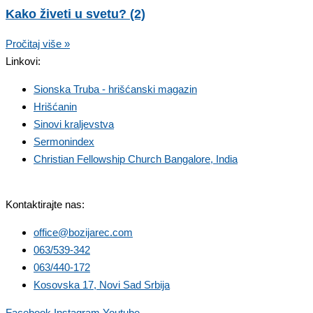
Kako živeti u svetu? (2)
Pročitaj više »
Linkovi:
Sionska Truba - hrišćanski magazin
Hrišćanin
Sinovi kraljevstva
Sermonindex
Christian Fellowship Church Bangalore, India
Kontaktirajte nas:
office@bozijarec.com
063/539-342
063/440-172
Kosovska 17, Novi Sad Srbija
Facebook
Instagram
Youtube