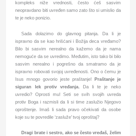
kompleks niže vrednosti, često ćeš sasvim
neopravdano biti uvređen samo zato što si umislio da
te je neko ponizio.
Sada dolazimo do glavnog pitanja. Da li je
ispravno da se kao hrišćani i Božija deca vređamo?
Bilo bi sasvim nerealno da kažemo da je nama
nemoguće da se uvredimo. Međutim, isto tako bi bilo
sasvim nerealno i pogrešno da smatramo da je
ispravno robovati svojoj uvređenosti. Ono o čemu je
Isus mnogo govorio jeste praštanje!
Praštanje je
siguran lek protiv vređanja.
Da li te je neko
uvredio? Oprosti mu! Seti se svih svojih uvreda
protiv Boga i razmisli da li si time zaslužio Njegovo
oproštenje. Imaš li sada pravo očekivati da osobe
koje su te povredile ‘zasluže’ tvoj oproštaj?
Dragi brate i sestro, ako se često vređaš, želim