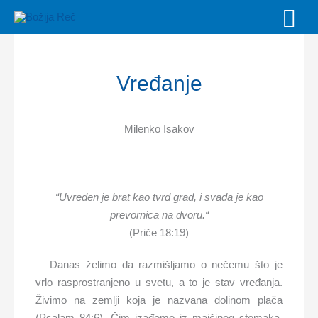
Skip
MAI
to
MEN
content
Vređanje
Milenko Isakov
“
Uvređen je brat kao tvrd grad, i svađa je kao
prevornica na dvoru.
“
(Priče 18:19)
Danas želimo da razmišljamo o nečemu što je
vrlo rasprostranjeno u svetu, a to je stav vređanja.
Živimo na zemlji koja je nazvana dolinom plača
(Psalam 84:6). Čim izađemo iz majčinog stomaka,