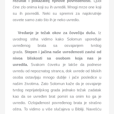
rezultat i pokazatelj njihove povređenosti.
Ljudi
čine zlo onima koji su ih uvredili. Mnogi mrze one koji
su ih povredili. Neki su spremni za najokrutnije
osvete samo zato što ih je neko uvredio.
Vređanje je težak okov za čovečiju dušu.
Iz
uvodnog stiha vidimo kako Solomun upoređuje
uvređenog brata sa osvajanjem tvrdog
grada.
Stepen i jačina naše uvređenosti zavisi od
nivoa bliskosti sa osobom koja nas je
uvredila.
Svakom čoveku je lakše da podnese
uvredu od nepoznatog stranca, dok uvrede od bliskih
osoba ostavljaju mnogo dublje i jače posledice u
našim životima. Zato Solomun kaže da je osvajanje
tvrdog neprijateljskog grada jednako težak zadatak
kao da se uvređen brat pomiri sa onim ko ga je
uvredio. Ozlojađenost povređenog brata je strašno
oštra. To vidimo u više slučajeva u Bibliji. Navešću