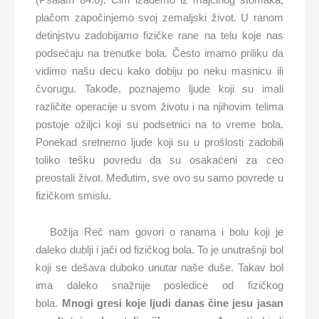
plačom započinjemo svoj zemaljski život. U ranom
detinjstvu zadobijamo fizičke rane na telu koje nas
podsećaju na trenutke bola. Često imamo priliku da
vidimo našu decu kako dobiju po neku masnicu ili
čvorugu. Takođe, poznajemo ljude koji su imali
različite operacije u svom životu i na njihovim telima
postoje ožiljci koji su podsetnici na to vreme bola.
Ponekad sretnemo ljude koji su u prošlosti zadobili
toliko tešku povredu da su osakaćeni za ceo
preostali život. Međutim, sve ovo su samo povrede u
fizičkom smislu.
Božija Reč nam govori o ranama i bolu koji je
daleko dublji i jači od fizičkog bola. To je unutrašnji bol
koji se dešava duboko unutar naše duše. Takav bol
ima daleko snažnije posledice od fizičkog
bola.
Mnogi gresi koje ljudi danas čine jesu jasan