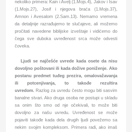
nekoliko primera: Kain i Avelj (1.Mojs.4), Jakov i Isav
(1.Mojs.27), Josif i njegova braća (1.Mojs.37),
Amnon i Avesalom (2.Sam.13). Nemamo vremena
da detaljnije razrađujemo te slučajeve, ali možemo
pročitati navedene biblijske izveštaje i vidićemo do
čega sve duboka uvređenost srca može odvesti
čoveka.
Ljudi se najčešće uvrede kada osete da nisu
dovoljno poštovani ili kada dožive poniženje.
Ako
postanu predmet tuđeg prezira, omalovažavanja
ili potcenjivanja, to takođe rezultira
uvredom.
Razlog za uvredu često mogu biti sasvim
banalne stvari. Ako druga osoba ne postupi u skladu
sa onim što smo od nje očekivali, to može biti
dovoljno za našu uvredu. Uvređenost se može
pojaviti takođe kada dela drugih ljudi povežemo sa
nekim svojim kompleksom. Primera radi, ako imaš