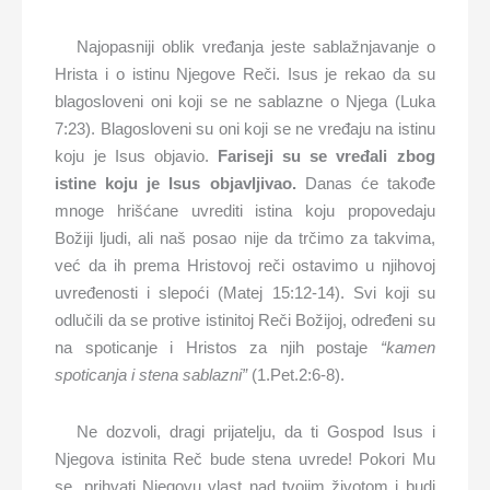
Najopasniji oblik vređanja jeste sablažnjavanje o
Hrista i o istinu Njegove Reči. Isus je rekao da su
blagosloveni oni koji se ne sablazne o Njega (Luka
7:23). Blagosloveni su oni koji se ne vređaju na istinu
koju je Isus objavio.
Fariseji su se vređali zbog
istine koju je Isus objavljivao.
Danas će takođe
mnoge hrišćane uvrediti istina koju propovedaju
Božiji ljudi, ali naš posao nije da trčimo za takvima,
već da ih prema Hristovoj reči ostavimo u njihovoj
uvređenosti i slepoći (Matej 15:12-14). Svi koji su
odlučili da se protive istinitoj Reči Božijoj, određeni su
na spoticanje i Hristos za njih postaje
“kamen
spoticanja i stena sablazni”
(1.Pet.2:6-8).
Ne dozvoli, dragi prijatelju, da ti Gospod Isus i
Njegova istinita Reč bude stena uvrede! Pokori Mu
se, prihvati Njegovu vlast nad tvojim životom i budi