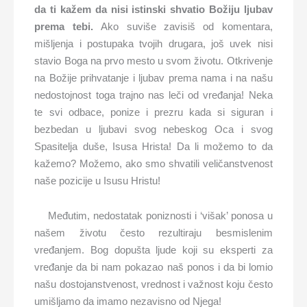
da ti kažem da nisi istinski shvatio Božiju ljubav
prema tebi.
Ako suviše zavisiš od komentara,
mišljenja i postupaka tvojih drugara, još uvek nisi
stavio Boga na prvo mesto u svom životu. Otkrivenje
na Božije prihvatanje i ljubav prema nama i na našu
nedostojnost toga trajno nas leči od vređanja! Neka
te svi odbace, ponize i prezru kada si siguran i
bezbedan u ljubavi svog nebeskog Oca i svog
Spasitelja duše, Isusa Hrista! Da li možemo to da
kažemo? Možemo, ako smo shvatili veličanstvenost
naše pozicije u Isusu Hristu!
Međutim, nedostatak poniznosti i ‘višak’ ponosa u
našem životu često rezultiraju besmislenim
vređanjem. Bog dopušta ljude koji su eksperti za
vređanje da bi nam pokazao naš ponos i da bi lomio
našu dostojanstvenost, vrednost i važnost koju često
umišljamo da imamo nezavisno od Njega!