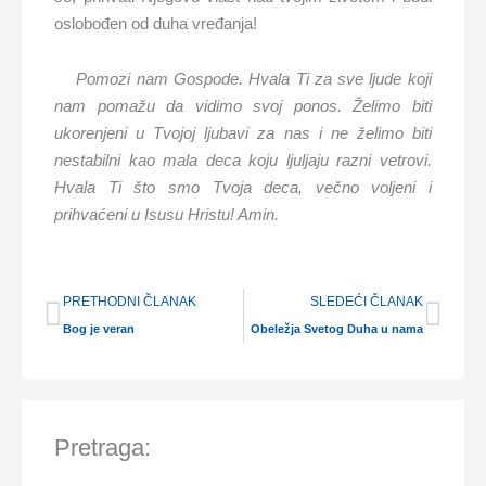
oslobođen od duha vređanja!
Pomozi nam Gospode. Hvala Ti za sve ljude koji
nam pomažu da vidimo svoj ponos. Želimo biti
ukorenjeni u Tvojoj ljubavi za nas i ne želimo biti
nestabilni kao mala deca koju ljuljaju razni vetrovi.
Hvala Ti što smo Tvoja deca, večno voljeni i
prihvaćeni u Isusu Hristu! Amin.
Prev
Nex
PRETHODNI ČLANAK
SLEDEĆI ČLANAK
Bog je veran
Obeležja Svetog Duha u nama
Pretraga: