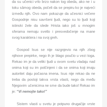
da su učenici vrlo brzo nakon tog obeda, ako ne i u
toku sâmog obeda, počeli da se prepiru ko je najveći
između njih. Ovo nam pokazuje da učesnici večere
Gospodnje nisu savršeni ljudi, nego su to ljudi koji
istinski žele da slede Hrista iako još u mnogim
sferama nemaju svetlo i presvedočenje na mane
svog karaktera i na svoj greh.
Gospod Isus se nije razgnjevio na njih zbog
njihove prepirke, nego ih je blago poučio u vezi toga.
Rekao im je da veliki ljudi u ovom svetu vladaju nad
onima koji su im potčinjeni i da se onima koji imaju
autoritet daju počasna imena. Isus nije rekao da ne
treba da postoji takva vrsta vlasti, nego da među
Njegovim učenicima ne sme da bude tako! Rekao im
je:
“Vi nemojte tako!”
Sistem vlasti u svetu je potpuno drugačije vrste