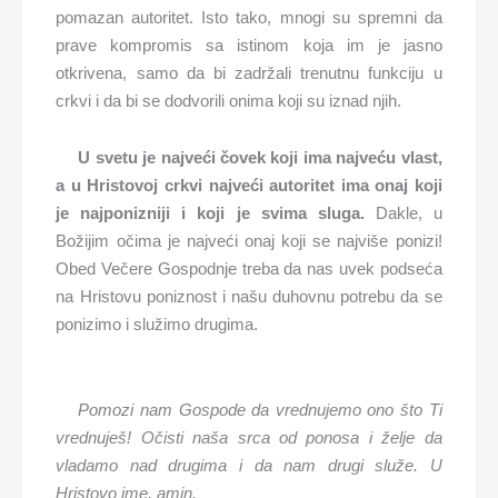
pomazan autoritet. Isto tako, mnogi su spremni da
prave kompromis sa istinom koja im je jasno
otkrivena, samo da bi zadržali trenutnu funkciju u
crkvi i da bi se dodvorili onima koji su iznad njih.
U svetu je najveći čovek koji ima najveću vlast,
a u Hristovoj crkvi najveći autoritet ima onaj koji
je najponizniji i koji je svima sluga.
Dakle, u
Božijim očima je najveći onaj koji se najviše ponizi!
Obed Večere Gospodnje treba da nas uvek podseća
na Hristovu poniznost i našu duhovnu potrebu da se
ponizimo i služimo drugima.
Pomozi nam Gospode da vrednujemo ono što Ti
vrednuješ! Očisti naša srca od ponosa i želje da
vladamo nad drugima i da nam drugi služe. U
Hristovo ime, amin.