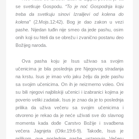
se svetkuje Gospodu.
“To je noć Gospodnja koju
treba da svetkuju sinovi Izrailjevi od kolena do
kolena”
(2.Mojs.12:42).
Bog je dao zakon u vezi
pashe. Nijedan tuđin nije smeo da jede pashu, osim
onih koji su hteli da se obrežu i zvanično postanu deo
Božijeg naroda.
Ova pasha koju je Isus uživao sa svojim
učenicima je bila poslednja pre Njegovog stradanja
na krstu. Isus je imao vrlo jaku želju da jede pashu
sa svojim učenicima. On ih je neizmerno voleo. Oni
su bili njegovi najbliskiji učenici i izabranici kojima je
poverio veliki zadatak. Isus je znao da je to poslednja
prilika da uživa večeru sa svojim učenicima i
otvoreno je rekao da je neće uživati sve do slavnog
momenta kada dođe Carstvo Božije i svadbena
večera Jagnjeta (Otkr.19:6-9). Takođe, Isus je
prilikom ove poslednje pashe ustanovio Večeru