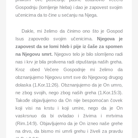
Gospodnju (lomljenje hleba) i dao je zapovest svojim
učenicima da to čine u sećanju na Njega.
Dakle, mi želimo da činimo ono što je Gospod
Isus zapovedio svojim učenicima.
Njegova je
zapovest da se lomi hleb i pije iz čaše za spomen
na Njegovu smrt.
Njegovo telo je bilo slomljeno radi
nas i krv je bila prolivena radi otpuštanja naših greha.
Kroz obed Večere Gospodnje mi želimo da
obznanjujemo Njegovu smrt sve do Njegovog drugog
dolaska (1.Kor.11:26). Obznanjujemo da je On umro,
ne zbog svojih, nego zbog naših greha (1.Kor.15:3).
Takođe objavljujemo da On nije bespomoćan čovek
koji visi na krstu i koji umire, nego da je On
vaskrsnuo da bi ovladao i živima i mrtvima
(Rim.14:9). Objavljujemo da je On izneo naše grehe
na drvo, da bismo mi umrli grehu i živeli za pravdu