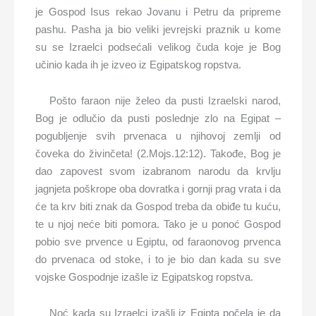
je Gospod Isus rekao Jovanu i Petru da pripreme
pashu. Pasha ja bio veliki jevrejski praznik u kome
su se Izraelci podsećali velikog čuda koje je Bog
učinio kada ih je izveo iz Egipatskog ropstva.
Pošto faraon nije želeo da pusti Izraelski narod,
Bog je odlučio da pusti poslednje zlo na Egipat –
pogubljenje svih prvenaca u njihovoj zemlji od
čoveka do živinčeta! (2.Mojs.12:12). Takođe, Bog je
dao zapovest svom izabranom narodu da krvlju
jagnjeta poškrope oba dovratka i gornji prag vrata i da
će ta krv biti znak da Gospod treba da obiđe tu kuću,
te u njoj neće biti pomora. Tako je u ponoć Gospod
pobio sve prvence u Egiptu, od faraonovog prvenca
do prvenaca od stoke, i to je bio dan kada su sve
vojske Gospodnje izašle iz Egipatskog ropstva.
Noć kada su Izraelci izašli iz Egipta počela je da