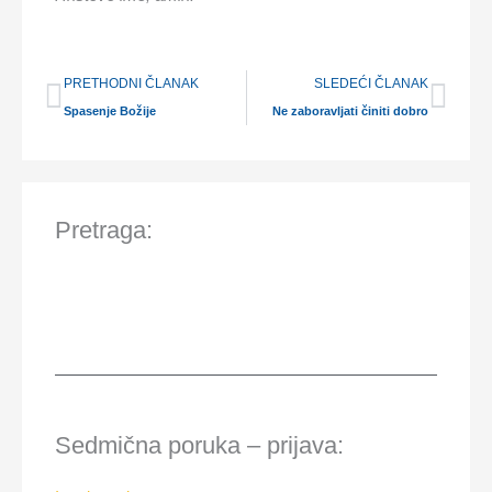
Prev
Nex
PRETHODNI ČLANAK
SLEDEĆI ČLANAK
Spasenje Božije
Ne zaboravljati činiti dobro
Pretraga:
Sedmična poruka – prijava: