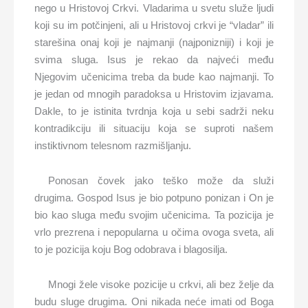
nego u Hristovoj Crkvi. Vladarima u svetu služe ljudi
koji su im potčinjeni, ali u Hristovoj crkvi je “vladar” ili
starešina onaj koji je najmanji (najponizniji) i koji je
svima sluga. Isus je rekao da najveći među
Njegovim učenicima treba da bude kao najmanji. To
je jedan od mnogih paradoksa u Hristovim izjavama.
Dakle, to je istinita tvrdnja koja u sebi sadrži neku
kontradikciju ili situaciju koja se suproti našem
instiktivnom telesnom razmišljanju.
Ponosan čovek jako teško može da služi
drugima. Gospod Isus je bio potpuno ponizan i On je
bio kao sluga među svojim učenicima. Ta pozicija je
vrlo prezrena i nepopularna u očima ovoga sveta, ali
to je pozicija koju Bog odobrava i blagosilja.
Mnogi žele visoke pozicije u crkvi, ali bez želje da
budu sluge drugima. Oni nikada neće imati od Boga