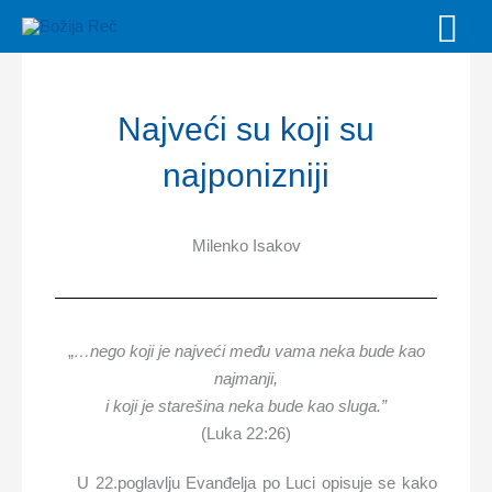
Skip
MAI
to
MEN
content
Najveći su koji su
najponizniji
Milenko Isakov
„
…nego koji je najveći među vama neka bude kao
najmanji,
i koji je starešina neka bude kao sluga.
”
(L
uka 22:26)
U 22.poglavlju Evanđelja po Luci opisuje se kako