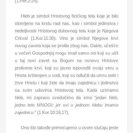
(1.Pet.2:24).
Hleb je simbol Hristovog fizičkog tela koje je bilo
slomljeno na krstu radi nas, kao i simbol jedinstva i
nedeljivosti Hristovog duhovnog tela koje je Njegova
Crkva! (1.Kor.11:30). Vino je simbol Njegove krvi
novog zaveta koja se prolila zbog nas. Dakle, učešće
u večeri Gospodnjoj mogu imati samo oni koji su ušli
u taj novi zavet sa Bogom na osnovu Hristove
prolivene krvi, koji su javno ispovedili svoju veru u
Hrista krštenjem u vodi, koji su odlučili da umru sebi i
žive Hristu i koji žele da imaju zajednicu i jedinstvo
sa
svim
udovima Hristovog tela. Kada uzimamo
hleb, mi zapravo svedočimo da smo “
jedan hleb,
jedno telo MNOGI; jer svi u jednom hlebu imamo
zajednicu.”
(1.Kor.10:16,17).
Ono što takođe primećujemo u ovom slučaju jeste