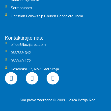
Sermonindex
Christian Fellowship Church Bangalore, India
Kontaktirajte nas:
office@bozijarec.com
063/539-342
063/440-172
Kosovska 17, Novi Sad Srbija
F
I
Y
a
n
o
c
s
u
e
t
t
b
a
u
Sva prava zadržana © 2009 – 2024 Božija Reč.
o
g
b