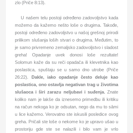
zlo (Priče 8:13).
U našem telu postoji određeno zadovoljstvo kada
možemo da kažemo nešto loše o drugima. Takođe,
postoji određeno zadovoljstvo u našoj grešnoj prirodi
prilikom slušanja loših stvari o drugima. Međutim, to
je samo privremeno zemaljsko zadovoljstvo i sladost
greha! Opadanje uvek donosi loše rezultate!
Solomun kaže da su reči opadača ili klevetnika kao
poslastica, spuštaju se u samo dno utrobe (Priče
26:22).
Dakle, iako opadanje često deluje kao
poslastica, ono ostavlja negativan trag u životima
slušaoca i širi zarazu neljubavi i suđenja.
Znate
koliko nam je lakše da iznesemo primedbu ili kritiku
na račun nekoga ko je odsutan, nego da mu to sâmi
u lice kažemo. Verovatno ste iskusili posledice ovog
greha. Pričali ste loše o nekome ko je upravo ušao u
prostoriju gde ste se nalazili i bilo vam je vrlo