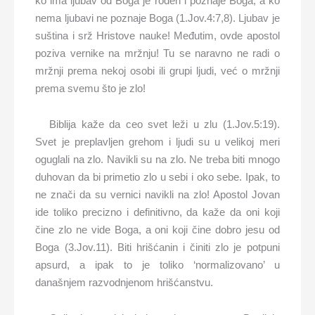
ko ima ljubav od Boga je rođen i poznaje Boga, a ko
nema ljubavi ne poznaje Boga (1.Jov.4:7,8). Ljubav je
suština i srž Hristove nauke! Međutim, ovde apostol
poziva vernike na mržnju! Tu se naravno ne radi o
mržnji prema nekoj osobi ili grupi ljudi, već o mržnji
prema svemu što je zlo!
Biblija kaže da ceo svet leži u zlu (1.Jov.5:19).
Svet je preplavljen grehom i ljudi su u velikoj meri
oguglali na zlo. Navikli su na zlo. Ne treba biti mnogo
duhovan da bi primetio zlo u sebi i oko sebe. Ipak, to
ne znači da su vernici navikli na zlo! Apostol Jovan
ide toliko precizno i definitivno, da kaže da oni koji
čine zlo ne vide Boga, a oni koji čine dobro jesu od
Boga (3.Jov.11). Biti hrišćanin i činiti zlo je potpuni
apsurd, a ipak to je toliko ‘normalizovano’ u
današnjem razvodnjenom hrišćanstvu.