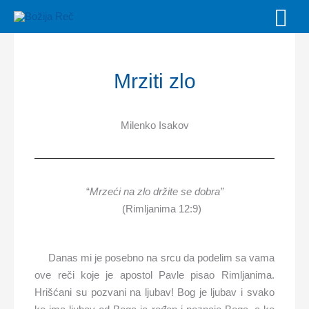
Skip
MAI
to
MEN
content
Mrziti zlo
Milenko Isakov
“
Mrzeći na zlo držite se dobra
”
(Rimljanima 12:9)
Danas mi je posebno na srcu da podelim sa vama
ove reči koje je apostol Pavle pisao Rimljanima.
Hrišćani su pozvani na ljubav! Bog je ljubav i svako