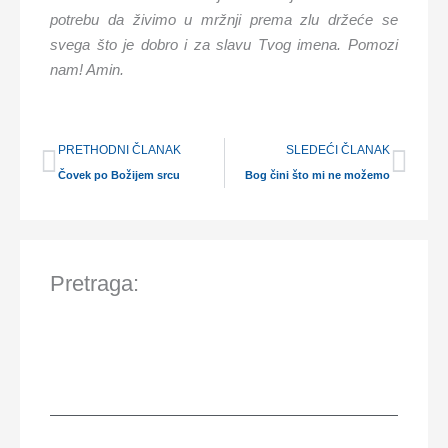
potrebu da živimo u mržnji prema zlu držeće se
svega što je dobro i za slavu Tvog imena. Pomozi
nam! Amin.
Prev
Nex
PRETHODNI ČLANAK
SLEDEĆI ČLANAK
Čovek po Božijem srcu
Bog čini što mi ne možemo
Pretraga: