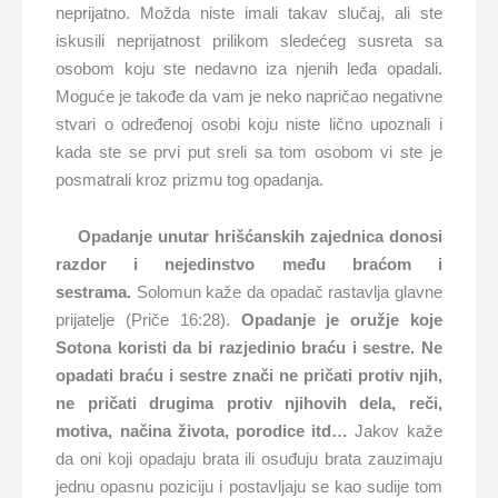
neprijatno. Možda niste imali takav slučaj, ali ste
iskusili neprijatnost prilikom sledećeg susreta sa
osobom koju ste nedavno iza njenih leđa opadali.
Moguće je takođe da vam je neko napričao negativne
stvari o određenoj osobi koju niste lično upoznali i
kada ste se prvi put sreli sa tom osobom vi ste je
posmatrali kroz prizmu tog opadanja.
O
padanje unutar hrišćanskih zajednica donosi
razdor i nejedinstvo među braćom i
sestrama.
Solomun kaže da opadač rastavlja glavne
prijatelje (Priče 16:28).
Opadanje je oružje koje
Sotona koristi da bi razjedinio braću i sestre.
Ne
opadati braću i sestre znači ne pričati protiv njih,
ne pričati drugima protiv njihovih dela, reči,
motiva, načina života, porodice itd…
Jakov kaže
da oni koji opadaju brata ili osuđuju brata zauzimaju
jednu opasnu poziciju i postavljaju se kao sudije tom