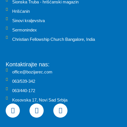
Sionska Truba - hrišćanski magazin
Hrišćanin
Sinovi kraljevstva
Sermonindex
Christian Fellowship Church Bangalore, India
Kontaktirajte nas:
office@bozijarec.com
063/539-342
063/440-172
Kosovska 17, Novi Sad Srbija
F
I
Y
a
n
o
c
s
u