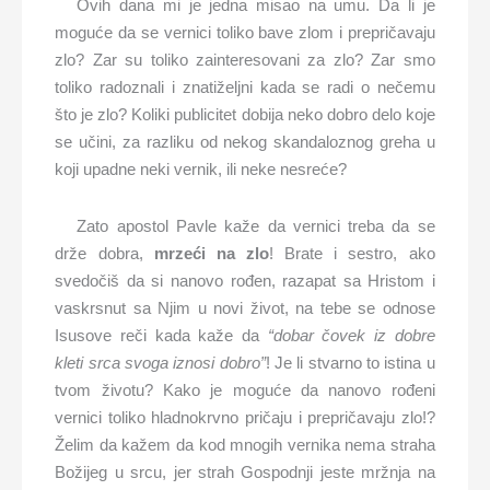
Ovih dana mi je jedna misao na umu. Da li je
moguće da se vernici toliko bave zlom i prepričavaju
zlo? Zar su toliko zainteresovani za zlo? Zar smo
toliko radoznali i znatiželjni kada se radi o nečemu
što je zlo? Koliki publicitet dobija neko dobro delo koje
se učini, za razliku od nekog skandaloznog greha u
koji upadne neki vernik, ili neke nesreće?
Zato apostol Pavle kaže da vernici treba da se
drže dobra,
mrzeći na zlo
! Brate i sestro, ako
svedočiš da si nanovo rođen, razapat sa Hristom i
vaskrsnut sa Njim u novi život, na tebe se odnose
Isusove reči kada kaže da
“dobar čovek iz dobre
kleti srca svoga iznosi dobro”
! Je li stvarno to istina u
tvom životu? Kako je moguće da nanovo rođeni
vernici toliko hladnokrvno pričaju i prepričavaju zlo!?
Želim da kažem da kod mnogih vernika nema straha
Božijeg u srcu, jer strah Gospodnji jeste mržnja na