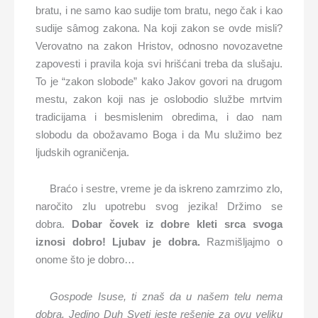
bratu, i ne samo kao sudije tom bratu, nego čak i kao
sudije sâmog zakona. Na koji zakon se ovde misli?
Verovatno na zakon Hristov, odnosno novozavetne
zapovesti i pravila koja svi hrišćani treba da slušaju.
To je “zakon slobode” kako Jakov govori na drugom
mestu, zakon koji nas je oslobodio službe mrtvim
tradicijama i besmislenim obredima, i dao nam
slobodu da obožavamo Boga i da Mu služimo bez
ljudskih ograničenja.
Braćo i sestre, vreme je da iskreno zamrzimo zlo,
naročito zlu upotrebu svog jezika! Držimo se
dobra.
Dobar čovek iz dobre kleti srca svoga
iznosi dobro! Ljubav je dobra.
Razmišljajmo o
onome što je dobro…
Gospode Isuse, ti znaš da u našem telu nema
dobra. Jedino Duh Sveti jeste rešenje za ovu veliku