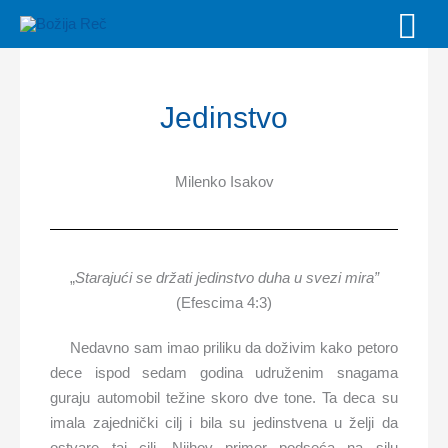
Skip
MAI
to
MEN
content
Jedinstvo
Milenko Isakov
„
Starajući se držati jedinstvo duha u svezi mira”
(Efescima 4:3)
Nedavno sam imao priliku da doživim kako petoro
dece ispod sedam godina udruženim snagama
guraju automobil težine skoro dve tone. Ta deca su
imala zajednički cilj i bila su jedinstvena u želji da
ostvare taj cilj. Njihov primer podseća na silu