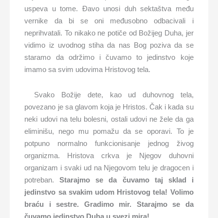
uspeva u tome. Đavo unosi duh sektaštva među
vernike da bi se oni međusobno odbacivali i
neprihvatali. To nikako ne potiče od Božijeg Duha, jer
vidimo iz uvodnog stiha da nas Bog poziva da se
staramo da održimo i čuvamo to jedinstvo koje
imamo sa svim udovima Hristovog tela.
Svako Božije dete, kao ud duhovnog tela,
povezano je sa glavom koja je Hristos. Čak i kada su
neki udovi na telu bolesni, ostali udovi ne žele da ga
eliminišu, nego mu pomažu da se oporavi. To je
potpuno normalno funkcionisanje jednog živog
organizma. Hristova crkva je Njegov duhovni
organizam i svaki ud na Njegovom telu je dragocen i
potreban.
Starajmo se da čuvamo taj sklad i
jedinstvo sa svakim udom Hristovog tela! Volimo
braću i sestre. Gradimo mir. Starajmo se da
čuvamo jedinstvo Duha u svezi mira!