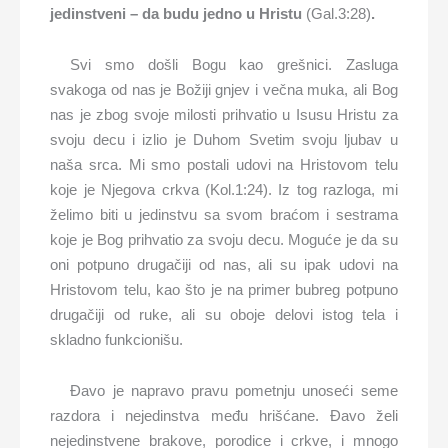
jedinstveni – da budu jedno u Hristu
(Gal.3:28)
.
Svi smo došli Bogu kao grešnici. Zasluga
svakoga od nas je Božiji gnjev i večna muka, ali Bog
nas je zbog svoje milosti prihvatio u Isusu Hristu za
svoju decu i izlio je Duhom Svetim svoju ljubav u
naša srca. Mi smo postali udovi na Hristovom telu
koje je Njegova crkva (Kol.1:24). Iz tog razloga, mi
želimo biti u jedinstvu sa svom braćom i sestrama
koje je Bog prihvatio za svoju decu. Moguće je da su
oni potpuno drugačiji od nas, ali su ipak udovi na
Hristovom telu, kao što je na primer bubreg potpuno
drugačiji od ruke, ali su oboje delovi istog tela i
skladno funkcionišu.
Đavo je napravo pravu pometnju unoseći seme
razdora i nejedinstva među hrišćane. Đavo želi
nejedinstvene brakove, porodice i crkve, i mnogo