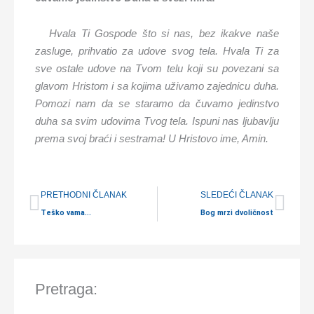
Hvala Ti Gospode što si nas, bez ikakve naše
zasluge, prihvatio za udove svog tela. Hvala Ti za
sve ostale udove na Tvom telu koji su povezani sa
glavom Hristom i sa kojima uživamo zajednicu duha.
Pomozi nam da se staramo da čuvamo jedinstvo
duha sa svim udovima Tvog tela. Ispuni nas ljubavlju
prema svoj braći i sestrama! U Hristovo ime, Amin.
Prev
Nex
PRETHODNI ČLANAK
SLEDEĆI ČLANAK
Teško vama…
Bog mrzi dvoličnost
Pretraga: