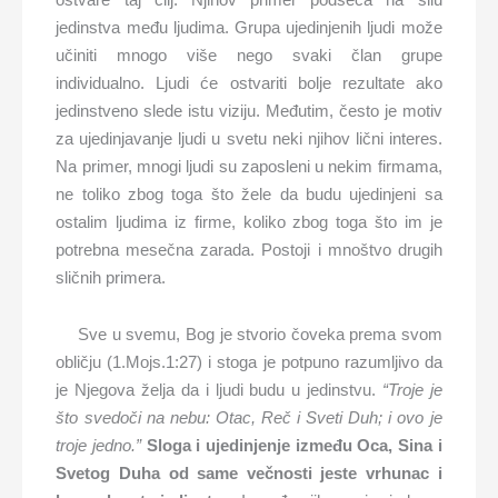
jedinstva među ljudima. Grupa ujedinjenih ljudi može
učiniti mnogo više nego svaki član grupe
individualno. Ljudi će ostvariti bolje rezultate ako
jedinstveno slede istu viziju. Međutim, često je motiv
za ujedinjavanje ljudi u svetu neki njihov lični interes.
Na primer, mnogi ljudi su zaposleni u nekim firmama,
ne toliko zbog toga što žele da budu ujedinjeni sa
ostalim ljudima iz firme, koliko zbog toga što im je
potrebna mesečna zarada. Postoji i mnoštvo drugih
sličnih primera.
Sve u svemu, Bog je stvorio čoveka prema svom
obličju (1.Mojs.1:27) i stoga je potpuno razumljivo da
je Njegova želja da i ljudi budu u jedinstvu.
“Troje je
što svedoči na nebu: Otac, Reč i Sveti Duh; i ovo je
troje jedno.”
Sloga i ujedinjenje između Oca, Sina i
Svetog Duha od same večnosti jeste vrhunac i