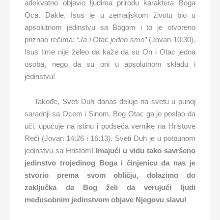
adekvatno objavio ljudima prirodu karaktera Boga
Oca. Dakle, Isus je u zemaljskom životu bio u
apsolutnom jedinstvu sa Bogom i to je otvoreno
priznao rečima:
“Ja i Otac jedno smo”
(Jovan 10:30).
Isus time nije želeo da kaže da su On i Otac jedna
osoba, nego da su oni u apsolutnom skladu i
jedinstvu!
Takođe, Sveti Duh danas deluje na svetu u punoj
saradnji sa Ocem i Sinom. Bog Otac ga je poslao da
uči, upućuje na istinu i podseća vernike na Hristove
Reči (Jovan 14:26 i 16:13). Sveti Duh je u potpunom
jedinstvu sa Hristom!
Imajući u vidu tako savršeno
jedinstvo trojedinog Boga i činjenicu da nas je
stvorio prema svom obličju, dolazimo do
zaključka da Bog želi da verujući ljudi
međusobnim jedinstvom objave Njegovu slavu!