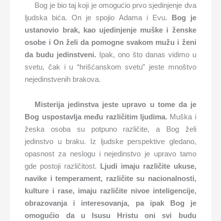
Bog je bio taj koji je omogućio prvo sjedinjenje dva
ljudska bića. On je spojio Adama i Evu.
Bog je
ustanovio brak, kao ujedinjenje muške i ženske
osobe i On želi da pomogne svakom mužu i ženi
da budu jedinstveni.
Ipak, ono što danas vidimo u
svetu, čak i u “hrišćanskom svetu” jeste mnoštvo
nejedinstvenih brakova.
Misterija jedinstva jeste upravo u tome da je
Bog uspostavlja među različitim ljudima.
Muška i
žeska osoba su potpuno različite, a Bog želi
jedinstvo u braku. Iz ljudske perspektive gledano,
opasnost za neslogu i nejedinstvo je upravo tamo
gde postoji različitost.
Ljudi imaju različite ukuse,
navike i temperament, različite su nacionalnosti,
kulture i rase, imaju različite nivoe inteligencije,
obrazovanja i interesovanja, pa ipak Bog je
omogućio da u Isusu Hristu oni svi budu