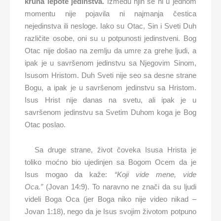
kruna lepote jedinstva.
Između njih se ni u jednom
momentu nije pojavila ni najmanja čestica
nejedinstva ili nesloge. Iako su Otac, Sin i Sveti Duh
različite osobe, oni su u potpunosti jedinstveni. Bog
Otac nije došao na zemlju da umre za grehe ljudi, a
ipak je u savršenom jedinstvu sa Njegovim Sinom,
Isusom Hristom. Duh Sveti nije seo sa desne strane
Bogu, a ipak je u savršenom jedinstvu sa Hristom.
Isus Hrist nije danas na svetu, ali ipak je u
savršenom jedinstvu sa Svetim Duhom koga je Bog
Otac poslao.
Sa druge strane, život čoveka Isusa Hrista je
toliko moćno bio ujedinjen sa Bogom Ocem da je
Isus mogao da kaže:
“Koji vide mene, vide
Oca.”
(Jovan 14:9). To naravno ne znači da su ljudi
videli Boga Oca (jer Boga niko nije video nikad –
Jovan 1:18), nego da je Isus svojim životom potpuno