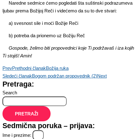
Naredne sedmice ćemo pogledati šta suštinski podrazumeva
ljubav prema Božijoj Reči i videćemo da su to dve stvari:
a) svesnost sile i moći Božije Reči
b) potreba da prionemo uz Božiju Reč
Gospode, želimo biti propovednici koje Ti podržavaš i iza kojih
Ti stojiš! Amin!
Prev
Prethodni članak
Božija ruka
Sledeći članak
Bogom podržan propovednik (2)
Next
Pretraga:
Search
PRETRAŽI
Sedmična poruka – prijava:
Ime i prezime: