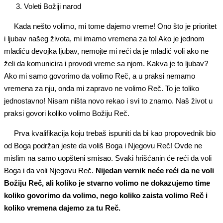
Voleti Božiji narod
Kada nešto volimo, mi tome dajemo vreme! Ono što je prioritet
i ljubav našeg života, mi imamo vremena za to! Ako je jednom
mladiću devojka ljubav, nemojte mi reći da je mladić voli ako ne
želi da komunicira i provodi vreme sa njom. Kakva je to ljubav?
Ako mi samo govorimo da volimo Reč, a u praksi nemamo
vremena za nju, onda mi zapravo ne volimo Reč. To je toliko
jednostavno! Nisam ništa novo rekao i svi to znamo. Naš život u
praksi govori koliko volimo Božiju Reč.
Prva kvalifikacija koju trebaš ispuniti da bi kao propovednik bio
od Boga podržan jeste da voliš Boga i Njegovu Reč! Ovde ne
mislim na samo uopšteni smisao. Svaki hrišćanin će reći da voli
Boga i da voli Njegovu Reč.
Nijedan vernik neće reći da ne voli
Božiju Reč, ali koliko je stvarno volimo ne dokazujemo time
koliko govorimo da volimo, nego koliko
zaista volimo Reč i
koliko vremena dajemo za tu Reč.