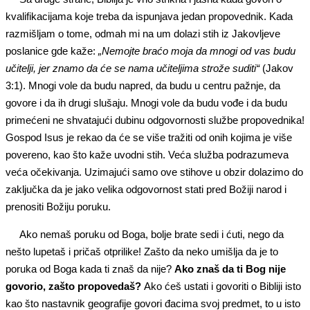
kvalifikacijama koje treba da ispunjava jedan propovednik. Kada
razmišljam o tome, odmah mi na um dolazi stih iz Jakovljeve
poslanice gde kaže:
„Nemojte braćo moja da mnogi od vas budu
učitelji, jer znamo da će se nama učiteljima strože suditi“
(Jakov
3:1). Mnogi vole da budu napred, da budu u centru pažnje, da
govore i da ih drugi slušaju. Mnogi vole da budu vođe i da budu
primećeni ne shvatajući dubinu odgovornosti službe propovednika!
Gospod Isus je rekao da će se više tražiti od onih kojima je više
povereno, kao što kaže uvodni stih. Veća služba podrazumeva
veća očekivanja. Uzimajući samo ove stihove u obzir dolazimo do
zaključka da je jako velika odgovornost stati pred Božiji narod i
prenositi Božiju poruku.
Ako nemaš poruku od Boga, bolje brate sedi i ćuti, nego da
nešto lupetaš i pričaš otprilike! Zašto da neko umišlja da je to
poruka od Boga kada ti znaš da nije?
Ako znaš da ti Bog nije
govorio, zašto propovedaš?
Ako ćeš ustati i govoriti o Bibliji isto
kao što nastavnik geografije govori đacima svoj predmet, to u isto