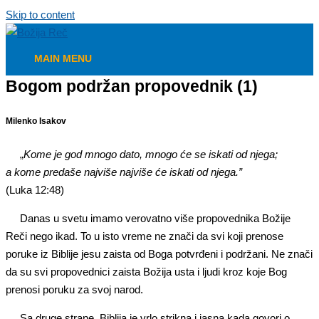
Skip to content
MAIN MENU
Bogom podržan propovednik (1)
Milenko Isakov
„
Kome je god mnogo dato, mnogo će se iskati od njega;
a kome predaše najviše najviše će iskati od njega.”
(Luka 12:48)
Danas u svetu imamo verovatno više propovednika Božije
Reči nego ikad. To u isto vreme ne znači da svi koji prenose
poruke iz Biblije jesu zaista od Boga potvrđeni i podržani. Ne znači
da su svi propovednici zaista Božija usta i ljudi kroz koje Bog
prenosi poruku za svoj narod.
Sa druge strane, Biblija je vrlo strikna i jasna kada govori o