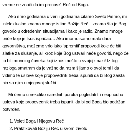
vreme ne znači da im prenosiš Reč od Boga.
Ako smo godinama u veri i godinama čitamo Sveto Pismo, mi
intelektualno znamo mnoge istine Božije Reči i znamo šta je Bog
govorio u određenim situacijama i kako je radio. Znamo mnoge
priče koje je Isus ispričao… Ako imamo samo malo dara
govorništva, možemo vrlo lako ‘spremiti’ propovedi koje će biti
slatke za slušanje, ali kroz koje Bog ustvari neće govoriti, nego će
to biti monolog čoveka koji iznosi nešto u svojoj snazi! Iz tog
razloga smatram da je važno da razmišljamo o ovoj temi i da
vidimo te uslove koje propovednik treba ispuniti da bi Bog zaista
bio sa njim u njegovoj službi.
Mi ćemo u nekoliko narednih poruka pogledati tri neophodna
uslova koje propovednik treba ispuniti da bi od Boga bio podržan i
potvrđen.
Voleti Boga i Njegovu Reč
Praktikovati Božiju Reč u svom životu